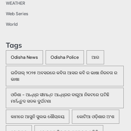
WEATHER
Web Series
World
Tags
Odisha News
Odisha Police
ଆର
ଇଡିତାଲ୍ ୨୦୨୫ ଅବସରରେ କବିତା ଆସର କବି ର ଭାଷା ନିରବତା ର
ଭାଷା
ଓଡିଶା - ଆନ୍ଧ୍ର ସୀମାନ୍ତ ଆନ୍ଧ୍ରର ବାରୁଆ ନିକଟରେ ଘଟିଛି
ମର୍ମନ୍ତୁଦ ସଡକ ଦୁର୍ଘଟଣା
କାମରେ ଆସୁନି ସୁଲଭ ଶୌଚାଳୟ
କୋଟିଆ ଓଡ଼ିଶାର ଅଂଶ