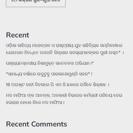
Recent
ଓଡ଼ିଶା ସାହିତ୍ୟ ମହୋତ୍ସବ ଓ ରାଷ୍ଟ୍ରୀୟ ଯୁବ ସାହିତ୍ୟିକ ସମ୍ମିଳନୀରେ
ଯୋଗଦାନ ନିମନ୍ତେ ଗଜପତି ଜିଲ୍ଲାର ସଦସ୍ୟମାନଙ୍କର ପୁରୀ ଗସ୍ତ* ।
ପଞ୍ଚାୟତସ୍ତରୀୟ ନିଶାମୁକ୍ତ ସଚେତନତା ଅଭିଯାନ।*
*ସାମାନ୍ୟ ବର୍ଷାରେ ଉବୁଟୁବୁ ପାରଳାଖେମୁଣ୍ଡି ସହର* !
16 ଅଗଷ୍ଟ ଦାବୀ ଦିବସରେ ପି ଏମ ଜି ଛକରେ ଗର୍ଜିବେ ଶିକ୍ଷକ ।
ମଦ ମାଫିଆ ଙ୍କ ଆତଙ୍କ, ଅବକାରୀ ବିଭାଗର କର୍ମଚାରୀ ପରିଚୟ ଦେଇ
ହଇରାଣ ହେଲେ ନିଜେ ମଦ ମାଫିଆ।
Recent Comments