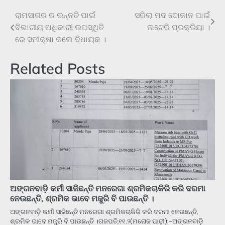
ରାମସାଗର ର ଉନ୍ନତି ପାଇଁ
ସରିଲା ମଦ ଦୋକାନ ପାଇଁ
Post
ବିଭାଗୀୟ ଅଧିକାରୀ ଉପସ୍ଥିତି
ଲଟେରି ପ୍ରକ୍ରିୟା ।
navigation
ରେ ସମୀକ୍ଷା କଲେ ବିଧାୟକ ।
Related Posts
ଅଙ୍ଗନବାଡ଼ି କର୍ମୀ ସାଜିଛନ୍ତି ମନରେଗା ଶ୍ରମିକଚାକିରି କରି ଦରମା
ନେଉଛନ୍ତି, ଶ୍ରମିକ ଭାବେ ମଜୁରି ବି ପାଉଛନ୍ତି ।
ଅଙ୍ଗନବାଡ଼ି କର୍ମୀ ସାଜିଛନ୍ତି ମନରେଗା ଶ୍ରମିକଚାକିରି କରି ଦରମା ନେଉଛନ୍ତି,
ଶ୍ରମିକ ଭାବେ ମଜୁରି ବି ପାଉଛନ୍ତି ।ଗଜପତି,୧୧.୨(ମନୋଜ ପାଢ଼ୀ):-ଅଙ୍ଗନବାଡ଼ି