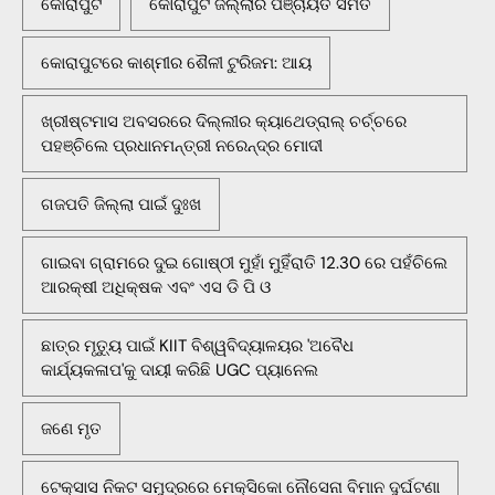
କୋରାପୁଟ
କୋରାପୁଟ ଜିଲ୍ଲାର ପଞ୍ଚାୟତ ସମିତି
କୋରାପୁଟରେ କାଶ୍ମୀର ଶୈଳୀ ଟୁରିଜମ: ଆୟ
ଖ୍ରୀଷ୍ଟମାସ ଅବସରରେ ଦିଲ୍ଲୀର କ୍ୟାଥେଡ୍ରାଲ୍ ଚର୍ଚ୍ଚରେ
ପହଞ୍ଚିଲେ ପ୍ରଧାନମନ୍ତ୍ରୀ ନରେନ୍ଦ୍ର ମୋଦୀ
ଗଜପତି ଜିଲ୍ଲା ପାଇଁ ଦୁଃଖ
ଗାଇବା ଗ୍ରାମରେ ଦୁଇ ଗୋଷ୍ଠୀ ମୁହାଁ ମୁହିଁରାତି 12.30 ରେ ପହଁଚିଲେ
ଆରକ୍ଷୀ ଅଧିକ୍ଷକ ଏବଂ ଏସ ଡି ପି ଓ
ଛାତ୍ର ମୃତ୍ୟୁ ପାଇଁ KIIT ବିଶ୍ୱବିଦ୍ୟାଳୟର 'ଅବୈଧ
କାର୍ଯ୍ୟକଳାପ'କୁ ଦାୟୀ କରିଛି UGC ପ୍ୟାନେଲ
ଜଣେ ମୃତ
ଟେକ୍ସାସ ନିକଟ ସମୁଦ୍ରରେ ମେକ୍ସିକୋ ନୌସେନା ବିମାନ ଦୁର୍ଘଟଣା