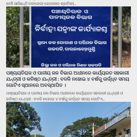
କର୍ମୀ ସାଜିଛନ୍ତି ମନରେଗା ଯୋଜନାର ଶ୍ରମିକ|…
ପଞ୍ଚାୟତିରାଜ ଓ ପାନୀୟ ଜଳ ବିଭାଗ ଅଧୀନରେ କାର୍ଯ୍ୟରତ ସହକାରୀ
ଯନ୍ତ୍ରୀ ଓ କନିଷ୍ଠ ଯନ୍ତ୍ରୀ : ବଦଳି ନହୋଇ ୪ ବର୍ଷରୁ ଉର୍ଦ୍ଧ୍ବ ସମୟ
ଗୋଟିଏ ସ୍ଥାନରେ ଅବସ୍ଥାପିତ ।
ପଞ୍ଚାୟତିରାଜ ଓ ପାନୀୟ ଜଳ ବିଭାଗ ଅଧୀନରେ କାର୍ଯ୍ୟରତ ସହକାରୀ ଯନ୍ତ୍ରୀ ଓ
କନିଷ୍ଠ ଯନ୍ତ୍ରୀ : ବଦଳି ନହୋଇ ୪ ବର୍ଷରୁ ଉର୍ଦ୍ଧ୍ବ ସମୟ ଗୋଟିଏ…