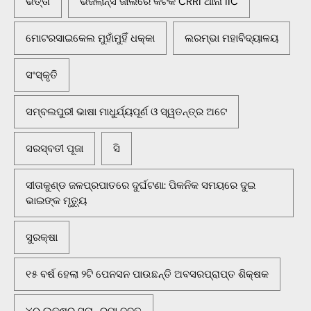
ଭତ୍ତା
ଭିଜିଲାନ୍ସ ଜାଲରେ କଟକ CRRI ଥାନା IIC
ମୋଟରସାଇକେଲ ମୁହାଁମୁହିଁ ଧକ୍କା
ଲରମ୍ଭା ମହାବିଦ୍ୟାଳୟ
ସଂସ୍କୃତି
ସମ୍ବଲପୁରୀ ଭାଷା ମାଧୁର୍ଯ୍ୟପୂର୍ଣ ଓ ସ୍ୱତନ୍ତ୍ର ଅଟେ
ସରସ୍ବତୀ ପୂଜା
ସି
ସୀତାକୁଣ୍ଡ ଜଳପ୍ରପାତରେ ଦୁର୍ଘଟଣା: ପିକନିକ ସମୟରେ ଦୁଇ
ଭାଇଙ୍କ ମୃତ୍ୟୁ
ସୁରକ୍ଷା
୧୫ ବର୍ଷ ହେଲା ୨ଟି ପେନସନ ପାଉଛନ୍ତି ଅବସରପ୍ରାପ୍ତ ଶିକ୍ଷକ
୪୦ ଲକ୍ଷର ସୁନା–ରୁପା ଜବତ