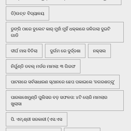
ଡି)ଉଚ୍ଚ ବିଦ୍ୟାଳୟ
ଡୁଙ୍ଗି ଠାରେ ବୁଲେଟ କାର୍ ମୁହାଁ ମୁହିଁ ଧକ୍କାରେ ଜଳିଗଲା ଦୁଇଟି
ଗାଡି
ଦୀର୍ଘ ମାସ ବିତିଲା
ଦୁର୍ଗମ ରେ ଦୁର୍ଦ୍ଦଶା
ନକ୍ସଲ
ନିର୍ଗୁଣ୍ଡି ଡବଲ୍ ମର୍ଡର ମାମଲା: ୩ ଗିରଫ
ପାଟନାରେ ସର୍ବସାଧାରଣ ସ୍ଥାନରେ ଛେପ ପକାଇଲେ ‘ନଗରଶତ୍ରୁ’
ପାରଳାଖେମୁଣ୍ଡି ପୁଲିସର ବଡ଼ ସଫଳତା: ୪ଟି ଚୋରି ମାମଲାର
ଖୁଲାସା
ପି. ଏମ୍.ଶ୍ରୀ ସରକାରୀ (ଏସ.ଏସ