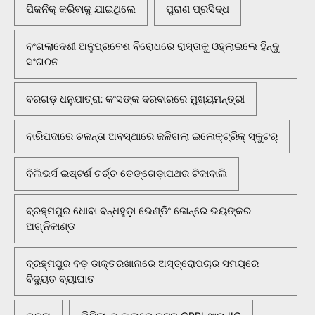
ପିକନିକ୍‌ କରିବାକୁ ଯାଇଥିଲେ
ପୁରାଣ ପ୍ରସିଦ୍ଧ
ବଂଗଲାଦେଶୀ ଅନୁପ୍ରବେଶ ବିରୋଧରେ ରାସ୍ତାକୁ ଓହ୍ଲାଇଲେ ହିନ୍ଦୁ
ସଂଗଠନ
ବରଗଡ଼ ଧନୁଯାତ୍ରା: କଂସଙ୍କ ଦରବାରରେ ମୁଖ୍ୟମନ୍ତ୍ରୀ
ବାରିପଦାରେ ଚଳନ୍ତା ଅବସ୍ଥାରେ ଜଳିଗଲା ଇଲେକ୍ଟ୍ରିକ୍ ସ୍କୁଟର୍
ବିଲିଭର୍ସ ଇଷ୍ଟର୍ଣ ଚର୍ଚ୍ଚ ତେଙ୍ଗେଡ଼ାପଥର ଟିକାବାଲି
ବ୍ରହ୍ମପୁର ଧୋବା ବନ୍ଧହୁଡ଼ା ଭେଣ୍ଡିଂ ଜୋନ୍‌ରେ ଭୟଙ୍କର
ଅଗ୍ନିକାଣ୍ଡ
ବ୍ରହ୍ମପୁର ବଡ଼ ଡାକ୍ତରଖାନାରେ ଅସ୍ତ୍ରୋପଚାର ସମୟରେ
ବିଦ୍ୟୁତ ବ୍ୟାଘାତ