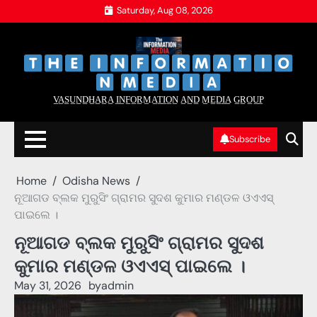
Skip
Saturday, Aug 08, 2026
to
content
‌
‌
V̲A̲S̲U̲N̲D̲H̲A̲R̲A̲ I̲N̲F̲O̲R̲M̲A̲T̲I̲O̲N̲ A̲N̲D̲ M̲E̲D̲I̲A̲ G̲R̲O̲U̲P̲
Subscribe
Home
Odisha News
ନୂଆଗଡ ବ୍ଲକ ମୁରୁସିଂ ଗ୍ରାମର ସୁଦଶ କୁମାର ମଣ୍ଡଳ ଓଏଏସ୍
ପାଇଲେ ।
ନୂଆଗଡ ବ୍ଲକ ମୁରୁସିଂ ଗ୍ରାମର ସୁଦଶ
କୁମାର ମଣ୍ଡଳ ଓଏଏସ୍ ପାଇଲେ ।
May 31, 2026
by
admin