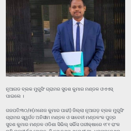
ନୂଆଗଡ ବ୍ଲକ ମୁରୁସିଂ ଗ୍ରାମର ସୁଦଶ କୁମାର ମଣ୍ଡଳ ଓଏଏସ୍
ପାଇଲେ ।
ଗଜପତି:୩୦/୫(ମନୋଜ କୁମାର ପାଢୀ) ଜିଲ୍ଲା ନୂଆଗଡ଼ ବ୍ଲକ ମୁରୁସିଂ
ଗ୍ରାମର ସ୍ୱର୍ଗତ ଅନିସୀମ ମଣ୍ଡଳ ଓ ସାବେନୀ ମଣ୍ଡଳଂକ ପୁତ୍ର
ସୁଦଶ କୁମାର ମଣ୍ଡଳ ଓଡିଶା ସିଭିଲ୍ ସର୍ଭିସ ପରୀକ୍ଷାରେ ୧୮୧ ରାଂକ