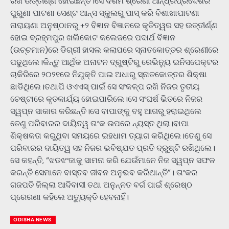
ରଖି ଉତ୍ତୀର୍ଣ୍ଣ ହୋଇଛନ୍ତି।ସେ ଦଶମ ଶ୍ରେଣୀ ଆନ୍ଧ୍ରପ୍ରଦେଶର
ପୁରୁଣା ପାଟଣା ସେଣ୍ଟ ଆନ୍ସ ସ୍କୁଲରୁ ପାସ୍ କରି ବିଶାଖାପାଟଣା
ନାରାୟଣା ଅନୁଷ୍ଠାନରୁ +୨ ବିଜ୍ଞାନ ବିଜ୍ଞାନରେ କୃତିତ୍ୱର ସହ ଉତ୍ତୀର୍ଣ୍ଣ
ହୋଇ ବ୍ରହ୍ମପୁର ଖଲିକୋଟ କଲେଜରେ ପଦାର୍ଥ ବିଜ୍ଞାନ
(ଉଚ୍ଚମାନ)ରେ ଡିଗ୍ରୀ ହାସଲ କଲାପରେ ସ୍ନାତକୋତ୍ତର ଶ୍ରେଣୀରେ
ପଢୁଥିଲେ।କିନ୍ତୁ ଆର୍ଥିକ ଅନାଟନ ଦ୍ରୁଷ୍ଟିରୁ ରେଭିନ୍ୟୁ ଇନିସପେକ୍ଟର
ଚାକିରିରେ ୨୦୨୧ରେ ନିଯୁକ୍ତି ପାଇ ଅଧାରୁ ସ୍ନାତକୋତ୍ତର ଶିକ୍ଷା
ଛାଡିଥିଲେ।ତଥାପି ଓଏଏସ୍ ପାଇଁ ସେ ସଂକଳ୍ପ ରଖି ନିଜର ତୃତୀୟ
ଚେଷ୍ଟାରେ କୃତକାର୍ଯ୍ୟ ହୋଇପାରିଲେ।ସେ ସଂଘର୍ଷ ଭିତରେ ନିଜର
ସ୍ୱପ୍ନ ସାକାର କରିଛନ୍ତି।ସେ ବାପାଙ୍କୁ ବହୁ ଆଗରୁ ହରାଇଥିଲେ
ତେଣୁ ପରିବାରର ଦାୟିତ୍ୱ ତାଂକ ଉପରେ ନ୍ୟସ୍ତ ଥିଲା।ବାପା
ଶିକ୍ଷକତା କରୁଥିବା ସମୟରେ ଇହଧାମ ତ୍ୟାଗ କରିଥିଲେ।ତେଣୁ ସେ
ପରିବାରର ଦାୟିତ୍ୱ ସହ ନିଜର ଭବିଷ୍ଯତ ପ୍ରତି ଦ୍ରୁଷ୍ଟି ରଖିଥିଲେ।
ସେ କହନ୍ତି, “ଝଡଝଂଜାକୁ ସାମନା କରି ଯେଉଁମାନେ ନିଜ ସ୍ୱପ୍ନ ସଫଳ
କରନ୍ତି ସେମାନେ ବାସ୍ତବ ଜୀବନ ଅନୁଭବ କରିଥାନ୍ତି”। ତାଂକର
ଗଜପତି ଜିଲ୍ଲା ଆଦିବାସୀ ତଥା ଅନୁନ୍ନତ ବର୍ଗ ପାଇଁ ଶ୍ରେଷ୍ଠ
ପ୍ରେରଣା କହିଲେ ଅତ୍ୟୁକ୍ତି ହେବନାହିଁ।
ODISHA NEWS