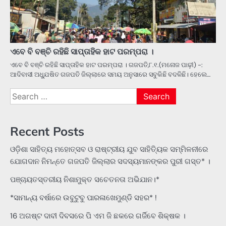
ଏବେ ବି ବଞ୍ଚି ରହିଛି ସାପ୍ତାହିକ ହାଟ ପରମ୍ପରା ।
ଏବେ ବି ବଞ୍ଚି ରହିଛି ସାପ୍ତାହିକ ହାଟ ପରମ୍ପରା । ଗଜପତି,୮.୧.(ମନୋଜ ପାଢ଼ୀ) -:
ଆଦିବାସୀ ଅଧ୍ଯୁଷିତ ଗଜପତି ଜିଲ୍ଲାରେ ସମୟ ଅନୁସାରେ ସବୁକିଛି ବଦଳିଛି। ହେଲେ…
Search
for:
Recent Posts
ଓଡ଼ିଶା ସାହିତ୍ୟ ମହୋତ୍ସବ ଓ ରାଷ୍ଟ୍ରୀୟ ଯୁବ ସାହିତ୍ୟିକ ସମ୍ମିଳନୀରେ
ଯୋଗଦାନ ନିମନ୍ତେ ଗଜପତି ଜିଲ୍ଲାର ସଦସ୍ୟମାନଙ୍କର ପୁରୀ ଗସ୍ତ* ।
ପଞ୍ଚାୟତସ୍ତରୀୟ ନିଶାମୁକ୍ତ ସଚେତନତା ଅଭିଯାନ।*
*ସାମାନ୍ୟ ବର୍ଷାରେ ଉବୁଟୁବୁ ପାରଳାଖେମୁଣ୍ଡି ସହର* !
16 ଅଗଷ୍ଟ ଦାବୀ ଦିବସରେ ପି ଏମ ଜି ଛକରେ ଗର୍ଜିବେ ଶିକ୍ଷକ ।