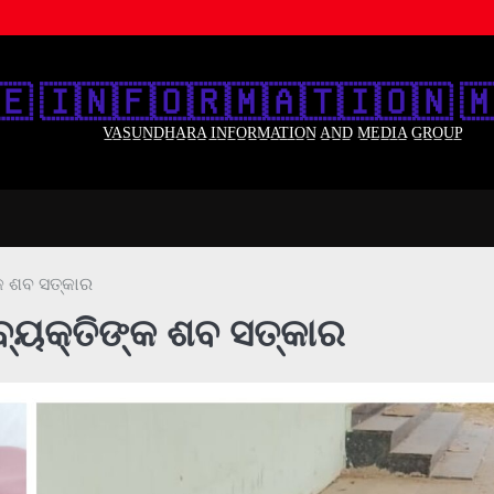
🇪‌ 🇮‌🇳‌🇫‌🇴‌🇷‌🇲‌🇦‌🇹‌🇮‌🇴‌🇳‌ 🇲
V̲A̲S̲U̲N̲D̲H̲A̲R̲A̲ I̲N̲F̲O̲R̲M̲A̲T̲I̲O̲N̲ A̲N̲D̲ M̲E̲D̲I̲A̲ G̲R̲O̲U̲P̲
କ ଶବ ସତ୍କାର
ବ୍ୟକ୍ତିଙ୍କ ଶବ ସତ୍କାର