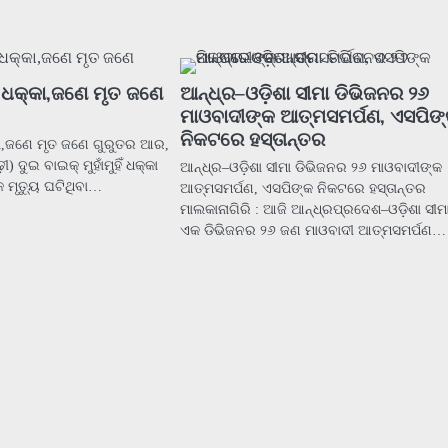
ହିଁ ଧକ୍କା,ଜଣେ ମୃତ ଜଣେ
ଆନ୍ଧ୍ର–ଓଡ଼ିଶା ସୀମା ଡିଭିଜନର ୨୬
ମାଓବାଦୀଙ୍କ ଆତ୍ମସମର୍ପଣ, ଏସପିଙ
ନିକଟରେ ହସ୍ତାନ୍ତର
ଧକ୍କା,ଜଣେ ମୃତ ଜଣେ ଗୁରୁତର ଆର,
 ଦୁଇ ବାଇକ୍ ମୁହାଁମୁହିଁ ଧକ୍କା
ଆନ୍ଧ୍ର–ଓଡ଼ିଶା ସୀମା ଡିଭିଜନର ୨୬ ମାଓବାଦୀଙ୍କ
 ମୃତ୍ୟୁ ଘଟିଥିବା…
ଆତ୍ମସମର୍ପଣ, ଏସପିଙ୍କ ନିକଟରେ ହସ୍ତାନ୍ତର
ମାଲକାନାଗିରି : ଆଜି ଆନ୍ଧ୍ରପ୍ରଦେଶ–ଓଡ଼ିଶା ସୀ
ଏକ ଡିଭିଜନର ୨୬ ଜଣ ମାଓବାଦୀ ଆତ୍ମସମର୍ପଣ…