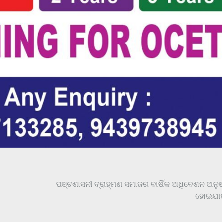
ପଞ୍ଚଶାସନୀ ବ୍ରାହ୍ମଣ ସମାଜର ବାର୍ଷିକ ଅଧିବେଶନ ଅନୁଷ
ହୋଇଯାଇ