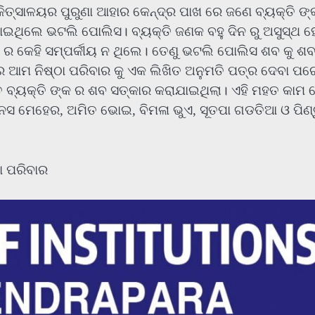
କିତ୍ସାଳୟର ପୁରୁଣା ଆହାର କେନ୍ଦ୍ର ପାଖ ରେ ଜଣେ ବ୍ୟକ୍ତି ଙ୍
ାଇଥିଲେ ଭଟଲି ପୋଲିସ। ବ୍ୟକ୍ତି ଜଣକ ବହୁ ଦିନ ରୁ ଅସୁସ୍ଥ 
୍କ ର କେହି ସମ୍ପର୍କୀୟ ନ ଥିଲେ। ତେଣୁ ଭଟଲି ପୋଲିସ ଶବ କୁ ଶ
 ଆମ ନିଷ୍ଠା ପରିବାର କୁ ଏକ ଲିଖିତ ଅନୁମତି ପତ୍ର ଦେବା ପର
ବ୍ୟକ୍ତି ଙ୍କ ର ଶବ ସତ୍କାର କରାଯାଇଥିଲା। ଏହି ମହତ କାମ 
ାନସ ମେହେର, ଅମିତ ଭୋଇ, ବିମଳା ଭୁଏ, ସୂତପା ଗଡତିଆ ଓ ପିଣ୍
ଠା ପରିବାର