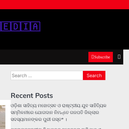
‌🇪‌🇩‌🇮‌🇦‌
Subscribe
Search
for:
Recent Posts
ଓଡ଼ିଶା ସାହିତ୍ୟ ମହୋତ୍ସବ ଓ ରାଷ୍ଟ୍ରୀୟ ଯୁବ ସାହିତ୍ୟିକ
ସମ୍ମିଳନୀରେ ଯୋଗଦାନ ନିମନ୍ତେ ଗଜପତି ଜିଲ୍ଲାର
ସଦସ୍ୟମାନଙ୍କର ପୁରୀ ଗସ୍ତ* ।