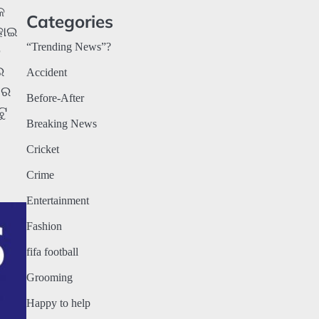
କ
Categories
ହୋଇ
“Trending News”?
ବ
େ
Accident
ରେ
Before-After
ଟୁ
Breaking News
Cricket
Crime
Entertainment
Fashion
fifa football
Grooming
Happy to help