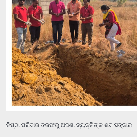
ନିଷ୍ଠା ପରିବାର ତରଫରୁ ଅଜଣା ବ୍ୟକ୍ତିଙ୍କ ଶବ ସତ୍କାର