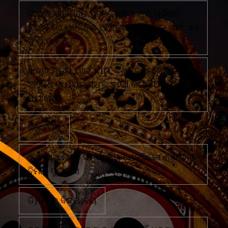
ଗାଇବା ଗ୍ରାମରେ ଦୁଇ ଗୋଷ୍ଠୀ ମୁହାଁ ମୁହିଁରାତି
12.30 ରେ ପହଁଚିଲେ ଆରକ୍ଷୀ ଅଧିକ୍ଷକ ଏବଂ ଏସ
ଡି ପି ଓ
ଛାତ୍ର ମୃତ୍ୟୁ ପାଇଁ KIIT ବିଶ୍ୱବିଦ୍ୟାଳୟର
'ଅବୈଧ କାର୍ଯ୍ୟକଳାପ'କୁ ଦାୟୀ କରିଛି UGC
ପ୍ୟାନେଲ
ଜଣେ ମୃତ
ଟେକ୍ସାସ ନିକଟ ସମୁଦ୍ରରେ ମେକ୍ସିକୋ ନୌସେନା
ବିମାନ ଦୁର୍ଘଟଣା
ଡି)ଉଚ୍ଚ ବିଦ୍ୟାଳୟ