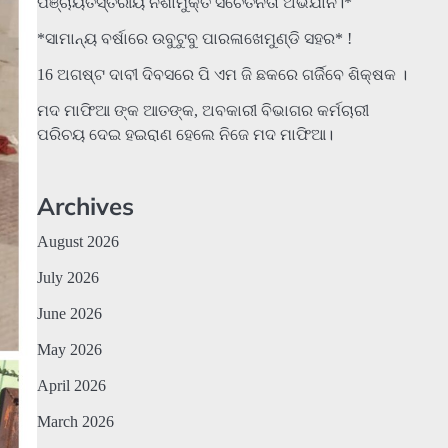
ପଞ୍ଚାୟତସ୍ତରୀୟ ନିଶାମୁକ୍ତ ସଚେତନତା ଅଭିଯାନ।*
*ସାମାନ୍ୟ ବର୍ଷାରେ ଉବୁଟୁବୁ ପାରଳାଖେମୁଣ୍ଡି ସହର* !
16 ଅଗଷ୍ଟ ଦାବୀ ଦିବସରେ ପି ଏମ ଜି ଛକରେ ଗର୍ଜିବେ ଶିକ୍ଷକ ।
ମଦ ମାଫିଆ ଙ୍କ ଆତଙ୍କ, ଅବକାରୀ ବିଭାଗର କର୍ମଚାରୀ
ପରିଚୟ ଦେଇ ହଇରାଣ ହେଲେ ନିଜେ ମଦ ମାଫିଆ।
Archives
August 2026
July 2026
June 2026
May 2026
April 2026
March 2026