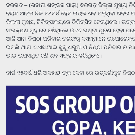
ବରଗଡ – (ଭବାନୀ ଶଙ୍କର ପାଢ଼ୀ) ଵରଗଡ଼ ଜିଲ୍ଲା ମୁଖ୍ୟ ଚି
ବୟସ ଆନୁମାନିକ ୪୫ବର୍ଷ ହେବ ତାଙ୍କ ଶବ ପଡ଼ିଥିବା ଖବର ପ
ଜିଲ୍ଲା ମୁଖ୍ୟ ଚିକିତ୍ସାଳୟରେ ଚିକିତ୍ସିତ ହେଉଥିଲେ। ତାଙ
ସଂରକ୍ଷଣ ଗୃହ ରେ ରଖିଥିଲେ ଓ ୯୬ ଘଣ୍ଟା ପୂରଣ ହେବା ପରେ
ଆଜି ଆମ ନିଷ୍ଠା ପରିବାର ତରଫରୁ ସସମ୍ମାନେ ଉପୋରୋକ୍ତ 
ଭଟଲି ଥାନା ଏ.ଏସ.ଆଇ ସୁରୁ ଧରୁଆ ଓ ନିଷ୍ଠା ପରିବାର ର ମ
ଭାଇ ଉପସ୍ଥିତ ରହି ଶବ ସତ୍କାର କରିଥିଲେ।
ଦୀର୍ଘ ୧୫ବର୍ଷ ଧରି ଅସହାୟ ଙ୍କ ସେବା ରେ ଉତ୍ସର୍ଗୀକୃତ ନିଷ୍