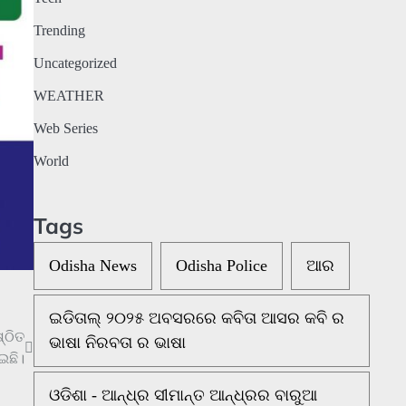
Trending
Uncategorized
WEATHER
Web Series
World
Tags
Odisha News
Odisha Police
ଆର
ଇଡିତାଲ୍ ୨୦୨୫ ଅବସରରେ କବିତା ଆସର କବି ର
୍ଠିତ
ଭାଷା ନିରବତା ର ଭାଷା
ଛି।
ଓଡିଶା - ଆନ୍ଧ୍ର ସୀମାନ୍ତ ଆନ୍ଧ୍ରର ବାରୁଆ