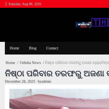
Skip
Saturday, Aug 08, 2026
to
content
🇹‌🇭‌
Home
Blog
Contact
Home
Odisha News
ନିଷ୍ଠା ପରିବାର ତରଫରୁ ଅଜଣା ବ୍ୟକ୍ତିଙ୍
ନିଷ୍ଠା ପରିବାର ତରଫରୁ ଅଜଣା 
December 28, 2025
by
admin