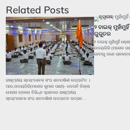
Related Posts
୨ ବାଇକ୍ ମୁହାଁମୁ
ଗୁରୁତର
୨ ବାଇକ୍ ମୁହାଁମୁହିଁ 
ଉଦୟଗିରି (ମନୋଜ ପାଢ଼ୀ)
ହେବାରୁ ଜଣେ ଚାଳକଙ୍କ
ରାଷ୍ଟ୍ରୀୟ ସ୍ବୟଂସେବକ ସଂଘ ଶତବାଷିକୀ ଉଦ୍ଘାଟିତ ।
ଆର,ଉଦୟଗିରି(ମନୋଜ କୁମାର ପାଢୀ)- ଗଜପତି ଜିଲ୍ଲା
ମୋହନା ବ୍ଳକର ବିଭିନ୍ନ ସ୍ଥାନରେ ରାଷ୍ଟ୍ରୀୟ
ସ୍ବୟଂସେବକ ସଂଘ ଶତବାଷିକୀ ଉଦଘାଟନ ଉତ୍ସବ…