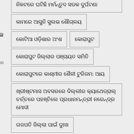
ନିକଟରେ ଘଟିଛି ମର୍ମନ୍ତୁଦ ସଡକ ଦୁର୍ଘଟଣା
କାମରେ ଆସୁନି ସୁଲଭ ଶୌଚାଳୟ
୍କ
କୋଟିଆ ଓଡ଼ିଶାର ଅଂଶ
କୋରାପୁଟ
କୋରାପୁଟ ଜିଲ୍ଲାର ପଞ୍ଚାୟତ ସମିତି
ମାର
କୋରାପୁଟରେ କାଶ୍ମୀର ଶୈଳୀ ଟୁରିଜମ: ଆୟ
ଖ୍ରୀଷ୍ଟମାସ ଅବସରରେ ଦିଲ୍ଲୀର କ୍ୟାଥେଡ୍ରାଲ୍
ଚର୍ଚ୍ଚରେ ପହଞ୍ଚିଲେ ପ୍ରଧାନମନ୍ତ୍ରୀ ନରେନ୍ଦ୍ର
ମୋଦୀ
ଗଜପତି ଜିଲ୍ଲା ପାଇଁ ଦୁଃଖ