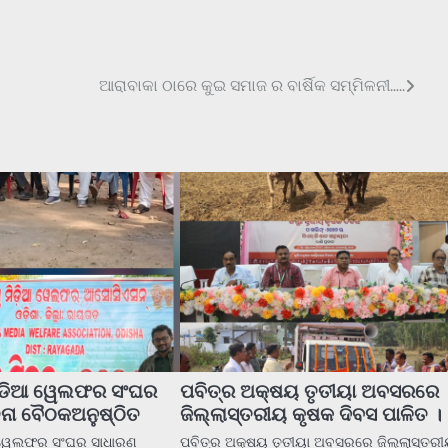
ଆରାବାକା ଠାରେ କୁଇ ସମାଜ ର ବାର୍ଷିକ ସମ୍ମିଳନୀ…..
ମିଡିଆ ୱେଲଫର ସଂଘର
ପବିତ୍ର ଅକ୍ଷୟ ତୃତୀୟା ଅବସରରେ
ା ବୈଠକଅନୁଷ୍ଠିତ
ଜିଲ୍ଲାସ୍ତରୀୟ କୃଷକ ଦିବସ ପାଳିତ ।
 ୱେଲଫର ସଂଘର ସାଧାରଣ
ପବିତ୍ର ଅକ୍ଷୟ ତୃତୀୟା ଅବସରରେ ଜିଲ୍ଲାସ୍ତର