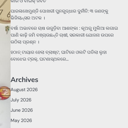
କାର ଓ ବାଇକ୍ ଜବତ
ପାରଳାଖେମୁଣ୍ଡି ପୋଖରୀ ପୁନରୁଦ୍ଧାର ଦୁର୍ନୀତି: ୩ ଜଣଙ୍କୁ
ଭିଜିଲାନ୍ସର ଅଟକ ।
ବର୍ଷା ଅଭାବରେ ଚାଷ ଉଜୁଡ଼ିବା ଆଶଙ୍କା : କୂଅରୁ ମୁଲିଆ ଲଗାଇ
ପାଣି କାଢ଼ି ଜମି ବଞ୍ଚାଉଛନ୍ତି ଚାଷୀ, ସରକାରୀ ଯୋଜନା ଉପରେ
ଉଠିଲା ପ୍ରଶ୍ନ ।
ହଠାତ୍‌ ଟାୟାର ହେଲା ବ୍ଲାଷ୍ଟ, ଘାଟିରେ ଓଲଟି ପଡିଲା ଲୁହା
ବୋଝେଇ ଟ୍ରକ୍‌, ଘଟଣାସ୍ଥଳରେ…
Archives
August 2026
July 2026
June 2026
May 2026