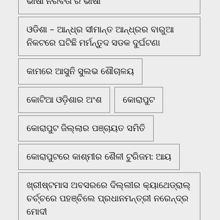
ଭାଷା ନିରବତା ର ଭାଷା
ଓଡିଶା - ଆନ୍ଧ୍ର ସୀମାନ୍ତ ଆନ୍ଧ୍ରର ବାରୁଆ
ନିକଟରେ ଘଟିଛି ମର୍ମନ୍ତୁଦ ସଡକ ଦୁର୍ଘଟଣା
କାମରେ ଆସୁନି ସୁଲଭ ଶୌଚାଳୟ
କୋଟିଆ ଓଡ଼ିଶାର ଅଂଶ
କୋରାପୁଟ
କୋରାପୁଟ ଜିଲ୍ଲାର ପଞ୍ଚାୟତ ସମିତି
କୋରାପୁଟରେ କାଶ୍ମୀର ଶୈଳୀ ଟୁରିଜମ: ଆୟ
ଖ୍ରୀଷ୍ଟମାସ ଅବସରରେ ଦିଲ୍ଲୀର କ୍ୟାଥେଡ୍ରାଲ୍
ଚର୍ଚ୍ଚରେ ପହଞ୍ଚିଲେ ପ୍ରଧାନମନ୍ତ୍ରୀ ନରେନ୍ଦ୍ର
ମୋଦୀ