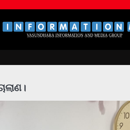
‌
‌
V̲A̲S̲U̲N̲D̲H̲A̲R̲A̲ I̲N̲F̲O̲R̲M̲A̲T̲I̲O̲N̲ A̲N̲D̲ M̲E̲D̲I̲A̲ G̲R̲O̲U̲P̲
ଚାଲାଣ।