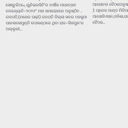
ଆଲୋଚନା ବୈଠକଅନୁଷ୍ଠ
ସେଞ୍ଚୁରିଆନ୍ ୟୁନିଭରସିଟି’ର ବାର୍ଷିକ ମହୋତ୍ସବ
): ପ୍ରେସ ଆଣ୍ଡ ମି
ଗଜଜ୍ୟୋତି-୨୦୨୬” ମହା ସମାରୋହରେ ଅନୁଷ୍ଠିତ ..
ଆସୋସିଏସନ,ଓଡିଶା,ରା
ଗଜପତି,(ମନୋଜ ପାଢ଼ୀ) ଗଜପତି ଜିଲ୍ଲା ସଦର ମହକୁମା
ବୈଠକ…
ପାରଳାଖେମୁଣ୍ଡି ଉପକଣ୍ଠରେ ଥିବା ରାଜ-ସିତାପୁର’ର
ଅଲ୍ଲୁରୀ…