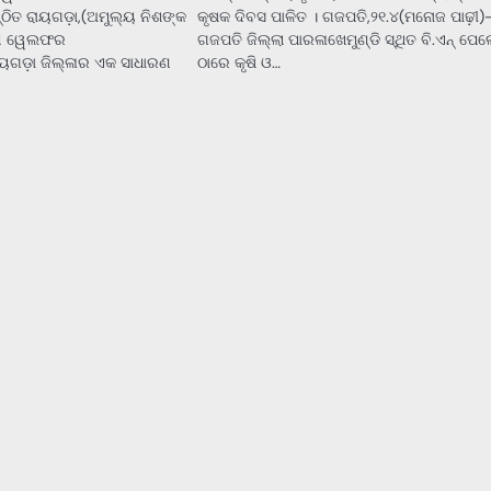
ିତ ରାୟଗଡ଼ା,(ଅମୁଲ୍ୟ ନିଶଙ୍କ
କୃଷକ ଦିବସ ପାଳିତ । ଗଜପତି,୨୧.୪(ମନୋଜ ପାଢ଼ୀ)-
ଡିଆ ୱେଲଫର
ଗଜପତି ଜିଲ୍ଲା ପାରଳାଖେମୁଣ୍ଡି ସ୍ଥିତ ବି.ଏନ୍ ପେ
ୟଗଡ଼ା ଜିଲ୍ଳାର ଏକ ସାଧାରଣ
ଠାରେ କୃଷି ଓ…