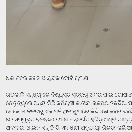
ଧଳା ଜହର ଜବତ ଓ ଯୁବକ କୋର୍ଟ ଚାଲାଣ।
ଗତକାଲି ସନ୍ଧ୍ୟାରେ ବିଶ୍ୱସ୍ତ ସୂତ୍ରରୁ ଖବର ପାଇ ଗୋଷା
ନେତୃତ୍ୱରେ ଅନ୍ୟ କିଛି କର୍ମଚାରୀ ଜାତୀୟ ରାଜପଥ ହଳଦିଆ
ବେଳେ ତା ନିକଟରୁ ଏକ ପଲିଥିନ ମୁଣାରେ କିଛି ଧଳା ଜହର ରହି
ରେ ସମ୍ପୃକ୍ତ ବଡ଼ବଜାର ଥାନା ଅନ୍ତର୍ଗତ ହରିଡ଼ାଖଣ୍ଡି ଶାସ
ଅବକାରୀ ଆଇନ ଏନ୍ ଡି ପି ଏସ ଧାରା ଅନୁଯାୟୀ ଗିରଫ କରି ଆଜି