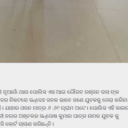
ଣୀ ନୂଆଗାଁ ଥାନା ପୋଲିସ ଏସ ଆଇ ଗୌରବ ରଞ୍ଜନ ଦାସ ଙ୍କ
 ପଦର ନିକଟରେ ସନ୍ଦେହ ଜନକ ଭାବେ ଜଣେ ଯୁବକକୁ ଜେରା କରିବା
ଛି। ଯାହାର ଓଜନ ମାତ୍ର ୬ .୬୯ ଗ୍ରାମ ଅଟେ। ପୋଲିସ ଏହି କାର
୍ତ୍ରୀ ନଗର ଅଞ୍ଚଳର ସନ୍ତୋଷ କୁମାର ପାତ୍ର ନାମକ ଯୁବକ କୁ
 କୋର୍ଟ ଚାଲାଣ କରିଛନ୍ତି।