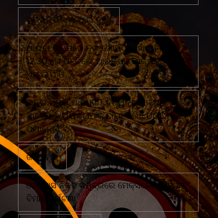
ଗଜପତି ଜିଲ୍ଲା ପାଇଁ ଦୁଃଖ
ଗାଇବା ଗ୍ରାମରେ ଦୁଇ ଗୋଷ୍ଠୀ ମୁହାଁ ମୁହିଁରାତି
12.30 ରେ ପହଁଚିଲେ ଆରକ୍ଷୀ ଅଧିକ୍ଷକ ଏବଂ
ଏସ ଡି ପି ଓ
ଛାତ୍ର ମୃତ୍ୟୁ ପାଇଁ KIIT ବିଶ୍ୱବିଦ୍ୟାଳୟର
'ଅବୈଧ କାର୍ଯ୍ୟକଳାପ'କୁ ଦାୟୀ କରିଛି UGC
ପ୍ୟାନେଲ
ଜଣେ ମୃତ
ଟେକ୍ସାସ ନିକଟ ସମୁଦ୍ରରେ ମେକ୍ସିକୋ ନୌସେନା
ବିମାନ ଦୁର୍ଘଟଣା