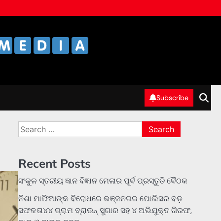
Subscribe
Search
for:
Recent Posts
ସଂକୁଳ ସ୍ତରୀୟ ଜ୍ଞାନ ବିଜ୍ଞାନ ମେଳାର ପୂର୍ବ ପ୍ରସ୍ତୁତି ବୈଠକ
ନିଶା ମାଫିଆଙ୍କ ବିରୋଧରେ ଭଞ୍ଜନଗର ପୋଲିସର ବଡ଼
ସଫଳତା୪୪ ଗ୍ରାମ ବ୍ରାଉନ୍ ସୁଗାର ସହ ୪ ଅଭିଯୁକ୍ତ ଗିରଫ,