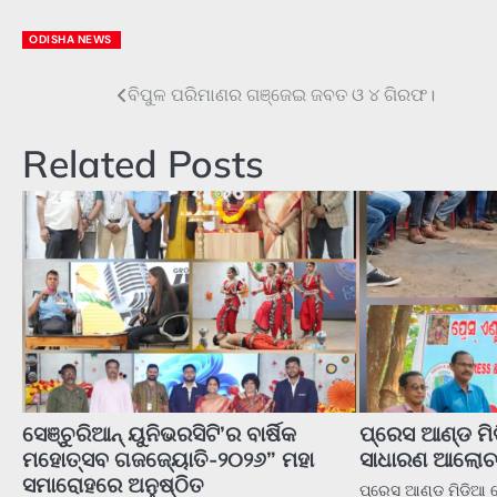
ODISHA NEWS
ବିପୁଳ ପରିମାଣର ଗଞ୍ଜେଇ ଜବତ ଓ ୪ ଗିରଫ।
Post
navigation
Related Posts
ସେଞ୍ଚୁରିଆନ୍ ୟୁନିଭରସିଟି’ର ବାର୍ଷିକ
ପ୍ରେସ ଆଣ୍ଡ 
ମହୋତ୍ସବ ଗଜଜ୍ୟୋତି-୨୦୨୬” ମହା
ସାଧାରଣ ଆଲୋଚନ
ସମାରୋହରେ ଅନୁଷ୍ଠିତ
ପ୍ରେସ ଆଣ୍ଡ ମିଡିଆ