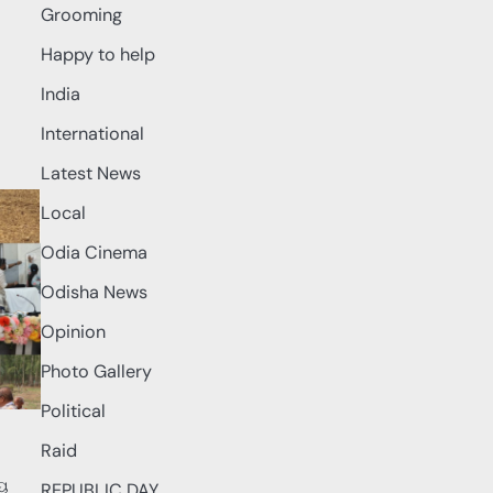
Grooming
Happy to help
India
International
Latest News
Local
Odia Cinema
Odisha News
Opinion
Photo Gallery
Political
Raid
ୀୟ
REPUBLIC DAY