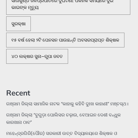
ସୀତାକୁଣ୍ଡ ଜଳପ୍ରପାତରେ ଦୁର୍ଘଟଣା: ପିକନିକ ସମୟରେ ଦୁଇ
ଭାଇଙ୍କ ମୃତ୍ୟୁ
ସୁରକ୍ଷା
୧୫ ବର୍ଷ ହେଲା ୨ଟି ପେନସନ ପାଉଛନ୍ତି ଅବସରପ୍ରାପ୍ତ ଶିକ୍ଷକ
୪୦ ଲକ୍ଷର ସୁନା–ରୁପା ଜବତ
Recent
ଗଞ୍ଜାମ ଜିଲ୍ଲା ସାମାଜିକ ନାଟକ “କାହାକୁ କହିବି ଦୁଃଖ କାହାଣୀ” ମଞ୍ଚସ୍ଥ।
ଗଞ୍ଜାମ ଜିଲ୍ଲା “ବୁଗୁଡ଼ା ପୋଲିସର ଚଢ଼ାଉ, ବେଆଇନ ଦେଶୀ ବନ୍ଧୁକ
କାରଖାନା ଠାବ”
ମହେନ୍ଦ୍ରଗିରି(ପୌର) ସରକାରୀ ଉଚ୍ଚ ବିଦ୍ୟାଳୟରେ ଶିକ୍ଷକ ଓ