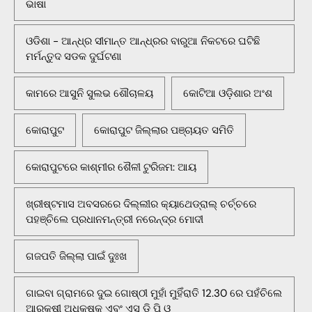
ଭାଷା
ଓଡିଶା - ଆନ୍ଧ୍ର ସୀମାନ୍ତ ଆନ୍ଧ୍ରର ବାରୁଆ ନିକଟରେ ଘଟିଛି
ମର୍ମନ୍ତୁଦ ସଡକ ଦୁର୍ଘଟଣା
କାମରେ ଆସୁନି ସୁଲଭ ଶୌଚାଳୟ
କୋଟିଆ ଓଡ଼ିଶାର ଅଂଶ
କୋରାପୁଟ
କୋରାପୁଟ ଜିଲ୍ଲାର ପଞ୍ଚାୟତ ସମିତି
କୋରାପୁଟରେ କାଶ୍ମୀର ଶୈଳୀ ଟୁରିଜମ: ଆୟ
ଖ୍ରୀଷ୍ଟମାସ ଅବସରରେ ଦିଲ୍ଲୀର କ୍ୟାଥେଡ୍ରାଲ୍ ଚର୍ଚ୍ଚରେ
ପହଞ୍ଚିଲେ ପ୍ରଧାନମନ୍ତ୍ରୀ ନରେନ୍ଦ୍ର ମୋଦୀ
ଗଜପତି ଜିଲ୍ଲା ପାଇଁ ଦୁଃଖ
ଗାଇବା ଗ୍ରାମରେ ଦୁଇ ଗୋଷ୍ଠୀ ମୁହାଁ ମୁହିଁରାତି 12.30 ରେ ପହଁଚିଲେ
ଆରକ୍ଷୀ ଅଧିକ୍ଷକ ଏବଂ ଏସ ଡି ପି ଓ