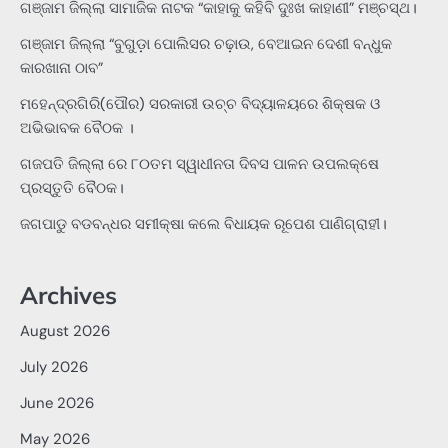
ଗଞ୍ଜାମ ଜିଲ୍ଲା ସାମାଜିକ ନାଟକ “କାହାକୁ କହିବି ଦୁଃଖ କାହାଣୀ” ମଞ୍ଚସ୍ଥ।
ଗଞ୍ଜାମ ଜିଲ୍ଲା “ବୁଗୁଡ଼ା ପୋଲିସର ଚଢ଼ାଉ, ବେଆଇନ ଦେଶୀ ବନ୍ଧୁକ
କାରଖାନା ଠାବ”
ମହେନ୍ଦ୍ରଗିରି(ପୌର) ସରକାରୀ ଉଚ୍ଚ ବିଦ୍ୟାଳୟରେ ଶିକ୍ଷକ ଓ
ଅଭିଭାବକ ବୈଠକ ।
ଗଜପତି ଜିଲ୍ଲା ରେ ୮୦ତମ ସ୍ୱାଧୀନତା ଦିବସ ପାଳନ ଉପଲକ୍ଷେ
ପ୍ରସ୍ତୁତି ବୈଠକ।
ଜଗପାଡୁ ବଡବନ୍ଧର ସମୀକ୍ଷା କଲେ ବିଧାୟକ ରୂପେଶ ପାଣିଗ୍ରାହୀ।
Archives
August 2026
July 2026
June 2026
May 2026