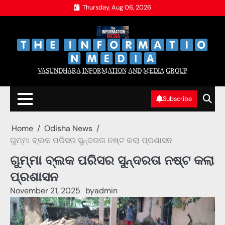
Skip
Thursday, Aug 06, 2026
to
content
‌
‌
V̲A̲S̲U̲N̲D̲H̲A̲R̲A̲ I̲N̲F̲O̲R̲M̲A̲T̲I̲O̲N̲ A̲N̲D̲ M̲E̲D̲I̲A̲ G̲R̲O̲U̲P̲
Subscribe
Home
Odisha News
ଗୁମ୍ମା ବ୍ଲକ ପରିସର ସୁନ୍ଦରତା ନଷ୍ଟ କଲା ପ୍ରଶାସନ
ଗୁମ୍ମା ବ୍ଲକ ପରିସର ସୁନ୍ଦରତା ନଷ୍ଟ କଲା
ପ୍ରଶାସନ
November 21, 2025
by
admin