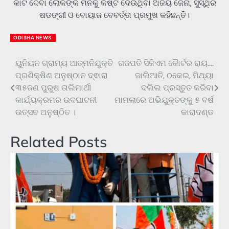
କାଟି ଦେବା ଲୋକଙ୍କ ମନକୁ କଷ୍ଟ ଦେଉଥିବା ଅଜୟ ଜେନା, ସୁସ୍ଥିର
ଷଡଙ୍ଗୀ ଓ ବୋୟାଜ ବେବର୍ତ୍ତା ପ୍ରମୁଖ କହିଛନ୍ତି।
ODISHA NEWS
ୟୁନିୟନ ଗ୍ରାମ୍ୟ ଆତ୍ମନିଯୁକ୍ତି
ଗଜପତି ସିଜିଏମ କୋୖର୍ଟର ରାୟ….
Post
ପ୍ରଶିକ୍ଷିଣ ଅନୁଷ୍ଠାନ ଦ୍ଵାରା
ଜାଲିଆତି, ଠକେଇ, ମିଥ୍ୟା
navigation
୩୫ଜଣ ପୁରୁଷ ତାଲିମାର୍ଥୀ
ଦଲିଲ ପ୍ରସ୍ତୁତ କରିବା
କାର୍ଯ୍ୟକ୍ରମର ଉଦଘାଟନୀ
ମାମଲାରେ ଅଭିଯୁକ୍ତଙ୍କୁ ୫ ବର୍ଷ
ଉତ୍ସବ ଅନୁଷ୍ଠିତ ।
କାରାଦଣ୍ଡ
Related Posts