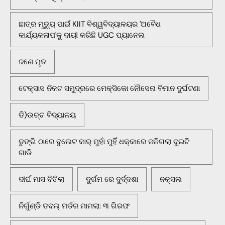
ଛାତ୍ର ମୃତ୍ୟୁ ପାଇଁ KIIT ବିଶ୍ୱବିଦ୍ୟାଳୟର 'ଅବୈଧ
କାର୍ଯ୍ୟକଳାପ'କୁ ଦାୟୀ କରିଛି UGC ପ୍ୟାନେଲ
ଜଣେ ମୃତ
ଟେକ୍ସାସ ନିକଟ ସମୁଦ୍ରରେ ମେକ୍ସିକୋ ନୌସେନା ବିମାନ ଦୁର୍ଘଟଣା
ଡି)ଉଚ୍ଚ ବିଦ୍ୟାଳୟ
ଡୁଙ୍ଗି ଠାରେ ବୁଲେଟ କାର୍ ମୁହାଁ ମୁହିଁ ଧକ୍କାରେ ଜଳିଗଲା ଦୁଇଟି
ଗାଡି
ଦୀର୍ଘ ମାସ ବିତିଲା
ଦୁର୍ଗମ ରେ ଦୁର୍ଦ୍ଦଶା
ନକ୍ସଲ
ନିର୍ଗୁଣ୍ଡି ଡବଲ୍ ମର୍ଡର ମାମଲା: ୩ ଗିରଫ