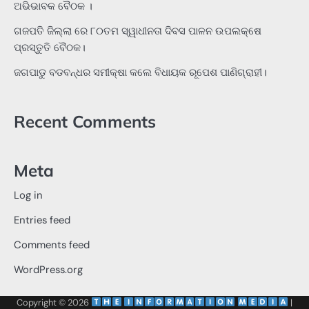
ଅଭିଭାବକ ବୈଠକ ।
ଗଜପତି ଜିଲ୍ଲା ରେ ୮୦ତମ ସ୍ୱାଧୀନତା ଦିବସ ପାଳନ ଉପଲକ୍ଷେ
ପ୍ରସ୍ତୁତି ବୈଠକ।
ଜଗପାଡୁ ବଡବନ୍ଧର ସମୀକ୍ଷା କଲେ ବିଧାୟକ ରୂପେଶ ପାଣିଗ୍ରାହୀ।
Recent Comments
Meta
Log in
Entries feed
Comments feed
WordPress.org
Copyright © 2026
‌
‌
|