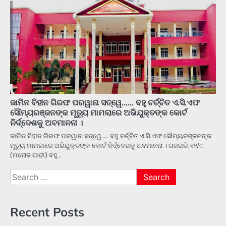
ଜାମିନ ବିହୀନ ଗିରଫ ପରୱାନା ସତ୍ୱେ…… ବହୁ ଚର୍ଚ୍ଚିତ ଏ.ସି.ଏଫ
ସୌମ୍ୟରଞ୍ଜନଙ୍କ ମୃତ୍ୟୁ ମାମଲାରେ ଅଭିଯୁକ୍ତଙ୍କ କୋର୍ଟ
ନିର୍ଦ୍ଦେଶକୁ ଅବମାନନା ।
ଜାମିନ ବିହୀନ ଗିରଫ ପରୱାନା ସତ୍ୱେ…… ବହୁ ଚର୍ଚ୍ଚିତ ଏ.ସି.ଏଫ ସୌମ୍ୟରଞ୍ଜନଙ୍କ
ମୃତ୍ୟୁ ମାମଲାରେ ଅଭିଯୁକ୍ତଙ୍କ କୋର୍ଟ ନିର୍ଦ୍ଦେଶକୁ ଅବମାନନା । ଗଜପତି, ୧୨/୯:
(ମନୋଜ ପାଢୀ) ବହୁ…
Search
for:
Recent Posts