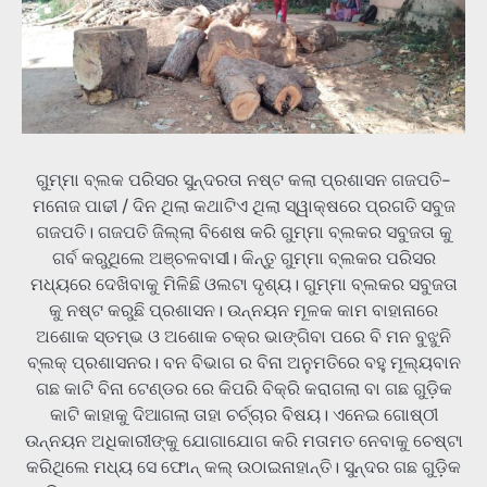
ଗୁମ୍ମା ବ୍ଲକ ପରିସର ସୁନ୍ଦରତା ନଷ୍ଟ କଲା ପ୍ରଶାସନ ଗଜପତି-
ମନୋଜ ପାଢୀ / ଦିନ ଥିଲା କଥାଟିଏ ଥିଲା ସ୍ୱାକ୍ଷରେ ପ୍ରଗତି ସବୁଜ
ଗଜପତି। ଗଜପତି ଜିଲ୍ଲା ବିଶେଷ କରି ଗୁମ୍ମା ବ୍ଲକର ସବୁଜତା କୁ
ଗର୍ବ କରୁଥିଲେ ଅଞ୍ଚଳବାସୀ। କିନ୍ତୁ ଗୁମ୍ମା ବ୍ଲକର ପରିସର
ମଧ୍ୟରେ ଦେଖିବାକୁ ମିଳିଛି ଓଲଟା ଦୃଶ୍ୟ। ଗୁମ୍ମା ବ୍ଲକର ସବୁଜତା
କୁ ନଷ୍ଟ କରୁଛି ପ୍ରଶାସନ। ଉନ୍ନୟନ ମୂଳକ କାମ ବାହାନାରେ
ଅଶୋକ ସ୍ତମ୍ଭ ଓ ଅଶୋକ ଚକ୍ର ଭାଙ୍ଗିବା ପରେ ବି ମନ ବୁଝୁନି
ବ୍ଲକ୍ ପ୍ରଶାସନର। ବନ ବିଭାଗ ର ବିନା ଅନୁମତିରେ ବହୁ ମୂଲ୍ୟବାନ
ଗଛ କାଟି ବିନା ଟେଣ୍ଡର ରେ କିପରି ବିକ୍ରି କରାଗଲା ବା ଗଛ ଗୁଡ଼ିକ
କାଟି କାହାକୁ ଦିଆଗଲା ତାହା ଚର୍ଚ୍ଚାର ବିଷୟ। ଏନେଇ ଗୋଷ୍ଠୀ
ଉନ୍ନୟନ ଅଧିକାରୀଙ୍କୁ ଯୋଗାଯୋଗ କରି ମତାମତ ନେବାକୁ ଚେଷ୍ଟା
କରିଥିଲେ ମଧ୍ୟ ସେ ଫୋନ୍ କଲ୍ ଉଠାଇନାହାନ୍ତି। ସୁନ୍ଦର ଗଛ ଗୁଡ଼ିକ