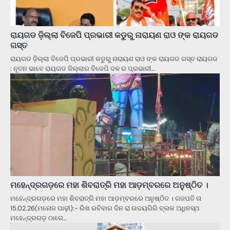
ରାୟଗଡ ଜ଼ିଲ୍ଲା ବିଜେପି ପ୍ରଭାରୀ କଡୁରୁ ନାରାୟଣ ରାଓ ଙ୍କ ରାୟଗଡ
ଗସ୍ତ
ରାୟଗଡ ଜ଼ିଲ୍ଲା ବିଜେପି ପ୍ରଭାରୀ କଡୁରୁ ନାରାୟଣ ରାଓ ଙ୍କ ରାୟଗଡ ଗସ୍ତ ରାୟଗଡ
: ନୂତନ ଭାବେ ରାୟଗଡ ଜିଲ୍ଲାର ବିଜେପି ଦଳ ର ପ୍ରଭାରୀ…
ମହେନ୍ଦ୍ରଗଡ଼ରେ ମହା ଶିବରାତ୍ରି ମହା ଆଡ଼ମ୍ବରରେ ଅନୁଷ୍ଠିତ ।
ମହେନ୍ଦ୍ରଗଡ଼ରେ ମହା ଶିବରାତ୍ରି ମହା ଆଡ଼ମ୍ବରରେ ଅନୁଷ୍ଠିତ । ଗଜପତି ତା
15.02.26(ମନୋଜ ପାଢ଼ୀ):- ରିଖ ରବିବାର ଦିନ ରା ଉଦୟଗିରି ବ୍ଲକ ଅଧିନସ୍ଥ
ମହେନ୍ଦ୍ରଗଡ଼ ଠାରେ…