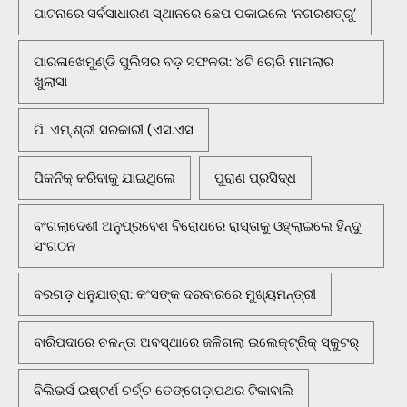
ପାଟନାରେ ସର୍ବସାଧାରଣ ସ୍ଥାନରେ ଛେପ ପକାଇଲେ ‘ନଗରଶତ୍ରୁ’
ପାରଳାଖେମୁଣ୍ଡି ପୁଲିସର ବଡ଼ ସଫଳତା: ୪ଟି ଚୋରି ମାମଲାର
ଖୁଲାସା
ପି. ଏମ୍.ଶ୍ରୀ ସରକାରୀ (ଏସ.ଏସ
ପିକନିକ୍‌ କରିବାକୁ ଯାଇଥିଲେ
ପୁରାଣ ପ୍ରସିଦ୍ଧ
ବଂଗଲାଦେଶୀ ଅନୁପ୍ରବେଶ ବିରୋଧରେ ରାସ୍ତାକୁ ଓହ୍ଲାଇଲେ ହିନ୍ଦୁ
ସଂଗଠନ
ବରଗଡ଼ ଧନୁଯାତ୍ରା: କଂସଙ୍କ ଦରବାରରେ ମୁଖ୍ୟମନ୍ତ୍ରୀ
ବାରିପଦାରେ ଚଳନ୍ତା ଅବସ୍ଥାରେ ଜଳିଗଲା ଇଲେକ୍ଟ୍ରିକ୍ ସ୍କୁଟର୍
ବିଲିଭର୍ସ ଇଷ୍ଟର୍ଣ ଚର୍ଚ୍ଚ ତେଙ୍ଗେଡ଼ାପଥର ଟିକାବାଲି