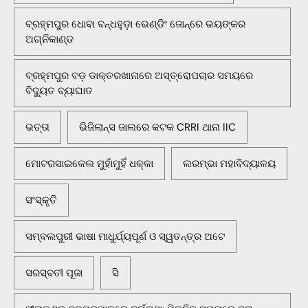
ବ୍ରହ୍ମପୁର ଧୋବା ବନ୍ଧହୁଡ଼ା ଭେଣ୍ଡିଂ ଜୋନ୍‌ରେ ଭୟଙ୍କର
ଅଗ୍ନିକାଣ୍ଡ
ବ୍ରହ୍ମପୁର ବଡ଼ ଡାକ୍ତରଖାନାରେ ଅସ୍ତ୍ରୋପଚାର ସମୟରେ
ବିଦ୍ୟୁତ ବ୍ୟାଘାତ
ଭତ୍ତା
ଭିଜିଲାନ୍ସ ଜାଲରେ କଟକ CRRI ଥାନା IIC
ମୋଟରସାଇକେଲ ମୁହାଁମୁହିଁ ଧକ୍କା
ଲରମ୍ଭା ମହାବିଦ୍ୟାଳୟ
ସଂସ୍କୃତି
ସମ୍ବଲପୁରୀ ଭାଷା ମାଧୁର୍ଯ୍ୟପୂର୍ଣ ଓ ସ୍ୱତନ୍ତ୍ର ଅଟେ
ସରସ୍ବତୀ ପୂଜା
ସି