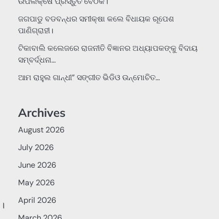
ଉପଲକ୍ଷେ ପ୍ରସ୍ତୁତି ବୈଠକ।
ଜଗପାଡୁ ବଡବନ୍ଧର ସମୀକ୍ଷା କଲେ ବିଧାୟକ ରୂପେଶ
ପାଣିଗ୍ରାହୀ।
ଟିକାବାଲି କଲେଜରେ ରାଜନୀତି ବିଜ୍ଞାନର ଅଧ୍ୟାପକଙ୍କୁ ବିଦାୟ
ସମ୍ବର୍ଦ୍ଧନା…
ଆମ ରାହୁଲ ଗାନ୍ଧୀ” ସଙ୍ଗୀତ ଭିଡିଓ ଉନ୍ମୋଚିତ…
Archives
August 2026
July 2026
June 2026
May 2026
April 2026
 ।
March 2026