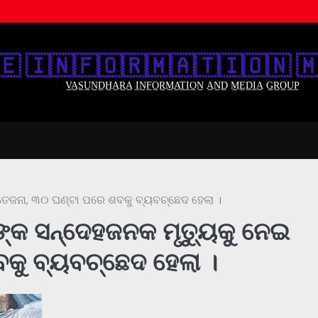
🇪‌ 🇮‌🇳‌🇫‌🇴‌🇷‌🇲‌🇦‌🇹‌🇮‌🇴‌🇳‌ 🇲
V̲A̲S̲U̲N̲D̲H̲A̲R̲A̲ I̲N̲F̲O̲R̲M̲A̲T̲I̲O̲N̲ A̲N̲D̲ M̲E̲D̲I̲A̲ G̲R̲O̲U̲P̲
ତେଜନା, ୩୦ ଘଣ୍ଟା ପରେ ଶବକୁ ବ୍ୟବଚ୍ଛେଦ ହେଲା ।
୍କ ସନ୍ଦେହଜନକ ମୃତ୍ୟୁକୁ ନେଇ
କୁ ବ୍ୟବଚ୍ଛେଦ ହେଲା ।