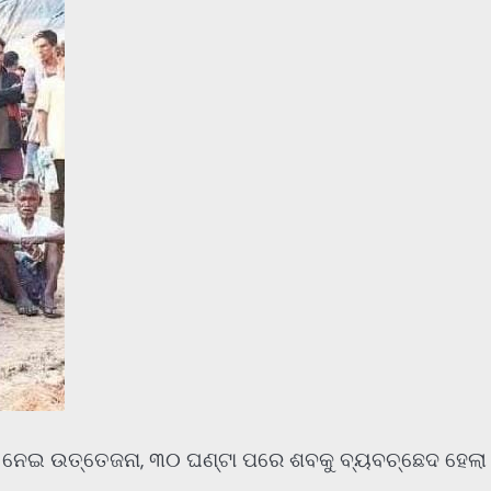
ୁ ନେଇ ଉତ୍ତେଜନା, ୩୦ ଘଣ୍ଟା ପରେ ଶବକୁ ବ୍ୟବଚ୍ଛେଦ ହେଲା