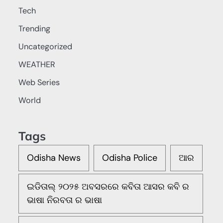
Tech
Trending
Uncategorized
WEATHER
Web Series
World
Tags
Odisha News
Odisha Police
ଆର
ଇଡିତାଲ୍ ୨୦୨୫ ଅବସରରେ କବିତା ଆସର କବି ର
ଭାଷା ନିରବତା ର ଭାଷା