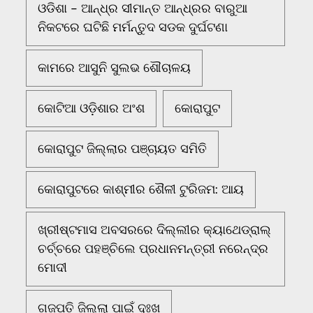
ଓଡିଶା - ଆନ୍ଧ୍ର ସୀମାନ୍ତ ଆନ୍ଧ୍ରର ବାରୁଆ
ନିକଟରେ ଘଟିଛି ମର୍ମନ୍ତୁଦ ସଡକ ଦୁର୍ଘଟଣା
କାମରେ ଆସୁନି ସୁଲଭ ଶୌଚାଳୟ
କୋଟିଆ ଓଡ଼ିଶାର ଅଂଶ
କୋରାପୁଟ
କୋରାପୁଟ ଜିଲ୍ଲାର ପଞ୍ଚାୟତ ସମିତି
କୋରାପୁଟରେ କାଶ୍ମୀର ଶୈଳୀ ଟୁରିଜମ: ଆୟ
ଖ୍ରୀଷ୍ଟମାସ ଅବସରରେ ଦିଲ୍ଲୀର କ୍ୟାଥେଡ୍ରାଲ୍
ଚର୍ଚ୍ଚରେ ପହଞ୍ଚିଲେ ପ୍ରଧାନମନ୍ତ୍ରୀ ନରେନ୍ଦ୍ର
ମୋଦୀ
ଗଜପତି ଜିଲ୍ଲା ପାଇଁ ଦୁଃଖ