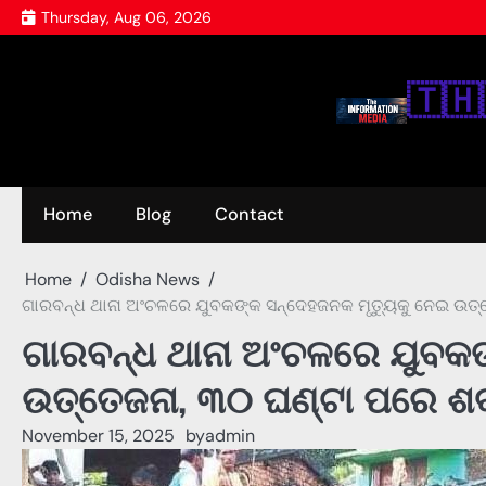
Skip
Thursday, Aug 06, 2026
to
content
🇹‌🇭‌
Home
Blog
Contact
Home
Odisha News
ଗାରବନ୍ଧ ଥାନା ଅଂଚଳରେ ଯୁବକଙ୍କ ସନ୍ଦେହଜନକ ମୃତ୍ୟୁକୁ ନେଇ ଉତ୍
ଗାରବନ୍ଧ ଥାନା ଅଂଚଳରେ ଯୁବକଙ
ଉତ୍ତେଜନା, ୩୦ ଘଣ୍ଟା ପରେ ଶବ
November 15, 2025
by
admin