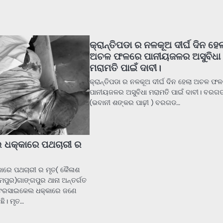
କ୍ରାନ୍ତିପଡା ର ନଳକୂଅ ଦୀର୍ଘ ଦିନ ହେ
ଅଚଳ ଫଳରେ ପାନୀୟଜଳର ଅସୁବିଧା
ମରାମତି ପାଇଁ ଦାବୀ।
କ୍ରାନ୍ତିପଡା ର ନଳକୂଅ ଦୀର୍ଘ ଦିନ ହେଲା ଅଚଳ ଫ
ପାନୀୟଜଳର ଅସୁବିଧା ମରାମତି ପାଇଁ ଦାବୀ। ବରଗ
(ଭବାନୀ ଶଙ୍କର ପାଢ଼ୀ ) ବରଗଡ…
ଧକ୍କାରେ ପଥଚାରୀ ର
ରେ ପଥଚାରୀ ର ମୃତ( କୈଳାଶ
୍ମପୁର)ଗାଙ୍ଗପୁର ଥାନା ଅନ୍ତର୍ଗତ
ୋଟରସାଇକେଲ ଧକ୍କାରେ ଜଣେ
ିଛି। ମୃତ…