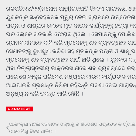
ଗଜପତି:୧୪/୧୧(ମନୋଜ ପାଢ଼ୀ)ଗଜପତି ଜିଲ୍ଲା ଗାରାବନ୍ଧ ଥାନ
ଯୁବକଙ୍କ ସନ୍ଦେହଜନକ ମୃତ୍ୟୁ ନେଇ ଗ୍ରାମରେ ଉତ୍ତେଜନା
ପତ୍ନୀ ଓ ଶାଶୂଘର ଲୋକେ ମୃତ ଦାଉଦ କାର୍ଯ୍ୟଙ୍କୁ ହତ୍ୟା କ
ଘର ଲୋକେ ଗତକାଲି ଫେରାର ଥିଲେ । ସେମାନଙ୍କୁ ପୋଲିସ ଠ
ଗ୍ରାମବାସୀମାନେ ଦାବି କରି ମୃତଦେହକୁ ଶବ ବ୍ୟବଚ୍ଛେଦ ପାଇ
ସେମାନଙ୍କୁ ବୁଝାସୁଝା କରିବା ସହ ମୃତକଙ୍କ ପତ୍ନୀ ଓ ଶାଶ
ମୃତଦେହକୁ ଶବ ବ୍ୟବଚ୍ଛେଦ ପାଇଁ ଛାଡି ଥିଲେ । ଯୁବକର ସନ୍
ଥିବା ଜିଲ୍ଲାସ୍ତରୀୟ ଡାକ୍ତରଖାନାରେ ଶବ ବ୍ୟବଚ୍ଛେଦ କରାଯ
ପରେ ଶୋକାକୁଳ ପରିବେଶ ମଧ୍ୟରେ ଦାଉଦ କାର୍ଯ୍ୟଙ୍କ ମର ଶ
ଆଇଆଇସି ପ୍ରଶାନ୍ତ ନିଶିକା କହିଛନ୍ତି ଘଟଣା ନେଇ ଗାରାବନ
ଅନୁଧ୍ୟାନ କରି ତଦନ୍ତ ଜାରି ରହିଛି ।
ODISHA NEWS
ଆକାଂକ୍ଷା ମହିଳା ସଙ୍ଗଠନ ପକ୍ଷରୁ ରା ଣିପେଣ୍ଠ ପଞ୍ଚାୟତ କାର୍ଯ୍ୟା
Post
ଠାରେ ଶିଶୁ ଦିବସ ପାଳିତ ।