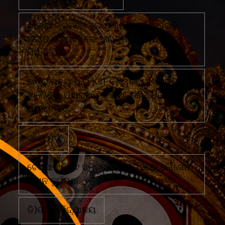
ଗାଇବା ଗ୍ରାମରେ ଦୁଇ ଗୋଷ୍ଠୀ ମୁହାଁ ମୁହିଁରାତି
12.30 ରେ ପହଁଚିଲେ ଆରକ୍ଷୀ ଅଧିକ୍ଷକ ଏବଂ
ଏସ ଡି ପି ଓ
ଛାତ୍ର ମୃତ୍ୟୁ ପାଇଁ KIIT ବିଶ୍ୱବିଦ୍ୟାଳୟର
'ଅବୈଧ କାର୍ଯ୍ୟକଳାପ'କୁ ଦାୟୀ କରିଛି UGC
ପ୍ୟାନେଲ
ଜଣେ ମୃତ
ଟେକ୍ସାସ ନିକଟ ସମୁଦ୍ରରେ ମେକ୍ସିକୋ ନୌସେନା
ବିମାନ ଦୁର୍ଘଟଣା
ଡି)ଉଚ୍ଚ ବିଦ୍ୟାଳୟ