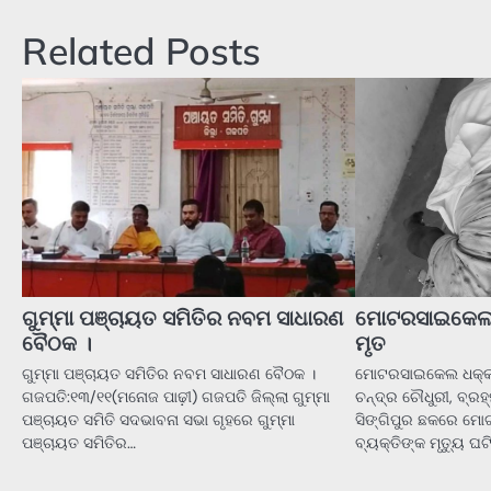
navigation
Related Posts
ଗୁମ୍ମା ପଞ୍ଚାୟତ ସମିତିର ନବମ ସାଧାରଣ
ମୋଟରସାଇକେଲ 
ବୈଠକ ।
ମୃତ
ଗୁମ୍ମା ପଞ୍ଚାୟତ ସମିତିର ନବମ ସାଧାରଣ ବୈଠକ ।
ମୋଟରସାଇକେଲ ଧକ୍କା
ଗଜପତି:୧୩/୧୧(ମନୋଜ ପାଢ଼ୀ) ଗଜପତି ଜିଲ୍ଲା ଗୁମ୍ମା
ଚନ୍ଦ୍ର ଚୌଧୁରୀ, ବ୍ରହ
ପଞ୍ଚାୟତ ସମିତି ସଦଭାବନା ସଭା ଗୃହରେ ଗୁମ୍ମା
ସିଙ୍ଗିପୁର ଛକରେ ମ
ପଞ୍ଚାୟତ ସମିତିର…
ବ୍ୟକ୍ତିଙ୍କ ମୃତ୍ୟୁ ଘଟ