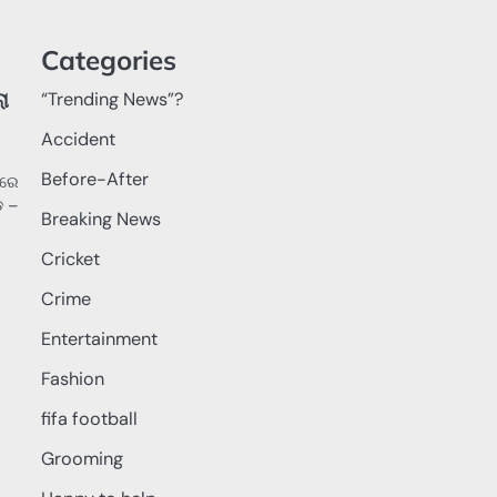
Categories
ଲା
“Trending News”?
Accident
Before-After
ଳରେ
ଡ –
Breaking News
Cricket
Crime
Entertainment
Fashion
fifa football
Grooming