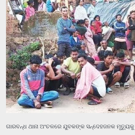
ଗାରବନ୍ଧ ଥାନା ଅଂଚଳରେ ଯୁବକଙ୍କ ସନ୍ଦେହଜନକ ମୃତ୍ୟୁକ