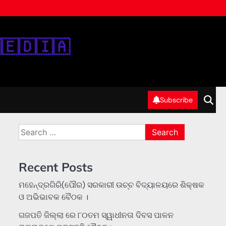
‌🇪‌🇩‌🇮‌🇦‌
Subscribe
Search
for:
Recent Posts
ମହେନ୍ଦ୍ରଗିରି(ପୌର) ସରକାରୀ ଉଚ୍ଚ ବିଦ୍ୟାଳୟରେ ଶିକ୍ଷକ
ଓ ଅଭିଭାବକ ବୈଠକ ।
ଗଜପତି ଜିଲ୍ଲା ରେ ୮୦ତମ ସ୍ୱାଧୀନତା ଦିବସ ପାଳନ