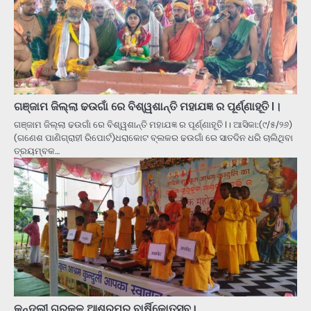
ଗଞ୍ଜାମ ଜିଲ୍ଲା ଢଉଗାଁ ରେ ବିଶ୍ୱଶାନ୍ତି ମହାଯଜ୍ଞ ର ପୂର୍ଣ୍ଣାହୂତି l।
ଗଞ୍ଜାମ ଜିଲ୍ଲା ଢଉଗାଁ ରେ ବିଶ୍ୱଶାନ୍ତି ମହାଯଜ୍ଞ ର ପୂର୍ଣ୍ଣାହୂତି l। ଆସିକା:(୯/୫/୨୬)
(ଗଣେଶ ପାଣିଗ୍ରାହୀ ରିପୋର୍ଟ)ଧରାକୋଟ ବ୍ଲକର ଢଉଗାଁ ରେ ସାତଦିନ ଧରି ଚାଲିଥିବା
ତ୍ରୟମ୍ବକ…
କୁନ୍ଦୁଲୀ ଗୁରୁକୁଳ ଆଶ୍ରମର ବାର୍ଷିକୋତ୍ସବ।