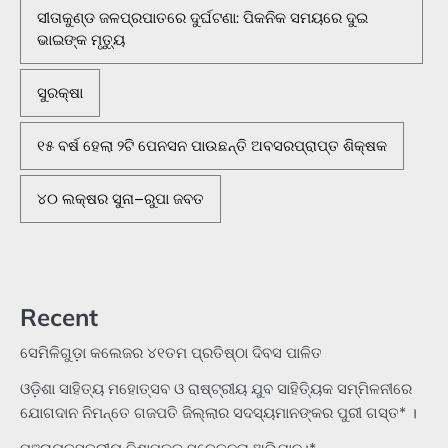
ସୀତାକୁଣ୍ଡ ଜଳପ୍ରପାତରେ ଦୁର୍ଘଟଣା: ପିକନିକ ସମୟରେ ଦୁଇ
ଭାଇଙ୍କ ମୃତ୍ୟୁ
ସୁରକ୍ଷା
୧୫ ବର୍ଷ ହେଲା ୨ଟି ପେନସନ ପାଉଛନ୍ତି ଅବସରପ୍ରାପ୍ତ ଶିକ୍ଷକ
୪୦ ଲକ୍ଷର ସୁନା–ରୁପା ଜବତ
Recent
ସେମିଳିଗୁଡ଼ା କଲେଜର ୪୧ତମ ପ୍ରତିଷ୍ଠା ଦିବସ ପାଳିତ
ଓଡ଼ିଶା ସାହିତ୍ୟ ମହୋତ୍ସବ ଓ ରାଷ୍ଟ୍ରୀୟ ଯୁବ ସାହିତ୍ୟିକ ସମ୍ମିଳନୀରେ
ଯୋଗଦାନ ନିମନ୍ତେ ଗଜପତି ଜିଲ୍ଲାର ସଦସ୍ୟମାନଙ୍କର ପୁରୀ ଗସ୍ତ* ।