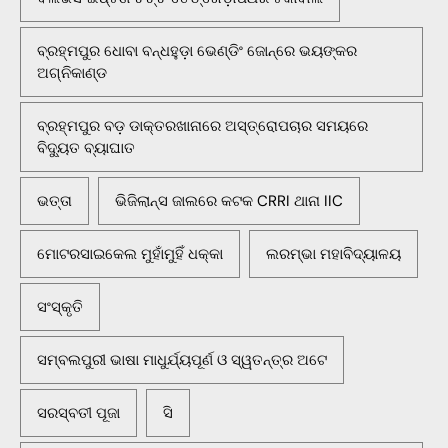
ବ୍ରହ୍ମପୁର ଧୋବା ବନ୍ଧହୁଡ଼ା ଭେଣ୍ଡିଂ ଜୋନ୍‌ରେ ଭୟଙ୍କର
ଅଗ୍ନିକାଣ୍ଡ
ବ୍ରହ୍ମପୁର ବଡ଼ ଡାକ୍ତରଖାନାରେ ଅସ୍ତ୍ରୋପଚାର ସମୟରେ
ବିଦ୍ୟୁତ ବ୍ୟାଘାତ
ଭତ୍ତା
ଭିଜିଲାନ୍ସ ଜାଲରେ କଟକ CRRI ଥାନା IIC
ମୋଟରସାଇକେଲ ମୁହାଁମୁହିଁ ଧକ୍କା
ଲରମ୍ଭା ମହାବିଦ୍ୟାଳୟ
ସଂସ୍କୃତି
ସମ୍ବଲପୁରୀ ଭାଷା ମାଧୁର୍ଯ୍ୟପୂର୍ଣ ଓ ସ୍ୱତନ୍ତ୍ର ଅଟେ
ସରସ୍ବତୀ ପୂଜା
ସି