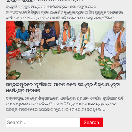
କୁନ୍ଦୁଲୀ ଗୁରୁକୁଳ ଆଶ୍ରମର ବାର୍ଷିକୋତ୍ସବ। ସେମିଳିଗୁଡା.ତାରିଖ
୨୧,୩,୨୦୨୬,ସେମିଳିଗୁଡା ବ୍ଳକ ଅନ୍ତର୍ଗତ କୁନ୍ଦୁଲୀସ୍ଥିତ ଆଦିମ ଗୁରୁକୁଳ ଆଶ୍ରମର
ବାର୍ଷିକୋତ୍ସବ ଆରମ୍ଭ ହୋଇ ଯାଇଛି।ଏହି ଉସ୍ଚବରେ ସକାଳୁ ସକାଳୁ ବିଭିନ୍ନ…
ସମ୍ବଲପୁରରେ ‘ନୂଆଁଖାଇ’ ପାଳନ କଲେ କେନ୍ଦ୍ର ଶିକ୍ଷାମନ୍ତ୍ରୀ
ଧର୍ମେନ୍ଦ୍ର ପ୍ରଧାନ
ସମ୍ବଲପୁର: କେନ୍ଦ୍ର ଶିକ୍ଷାମନ୍ତ୍ରୀ ଧର୍ମେନ୍ଦ୍ର ପ୍ରଧାନ ଏବର୍ଷର ‘ନୂଆଁଖାଇ’ ପର୍ବ
ସମ୍ବଲପୁରରେ ପାଳନ କରିଛନ୍ତି। ସେ ଆଜି ସିନ୍ଦୂରାପଙ୍କଠାରେ ଶ୍ୟାମସୁନ୍ଦର
ପତିଙ୍କ ବାସଭବନରେ ସପରିବାର ‘ନୂଆଁଖାଇ’ରେ ଯୋଗଦେଇଥିଲେ।…
Search
for: