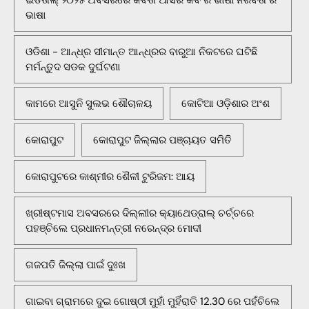
ଇଡିତାଲ୍ ୨୦୨୫ ଅବସରରେ କବିତା ଆସର କବି ର ଭାଷା ନିରବତା ର
ଭାଷା
ଓଡିଶା - ଆନ୍ଧ୍ର ସୀମାନ୍ତ ଆନ୍ଧ୍ରର ବାରୁଆ ନିକଟରେ ଘଟିଛି
ମର୍ମନ୍ତୁଦ ସଡକ ଦୁର୍ଘଟଣା
କାମରେ ଆସୁନି ସୁଲଭ ଶୌଚାଳୟ
କୋଟିଆ ଓଡ଼ିଶାର ଅଂଶ
କୋରାପୁଟ
କୋରାପୁଟ ଜିଲ୍ଲାର ପଞ୍ଚାୟତ ସମିତି
କୋରାପୁଟରେ କାଶ୍ମୀର ଶୈଳୀ ଟୁରିଜମ: ଆୟ
ଖ୍ରୀଷ୍ଟମାସ ଅବସରରେ ଦିଲ୍ଲୀର କ୍ୟାଥେଡ୍ରାଲ୍ ଚର୍ଚ୍ଚରେ
ପହଞ୍ଚିଲେ ପ୍ରଧାନମନ୍ତ୍ରୀ ନରେନ୍ଦ୍ର ମୋଦୀ
ଗଜପତି ଜିଲ୍ଲା ପାଇଁ ଦୁଃଖ
ଗାଇବା ଗ୍ରାମରେ ଦୁଇ ଗୋଷ୍ଠୀ ମୁହାଁ ମୁହିଁରାତି 12.30 ରେ ପହଁଚିଲେ