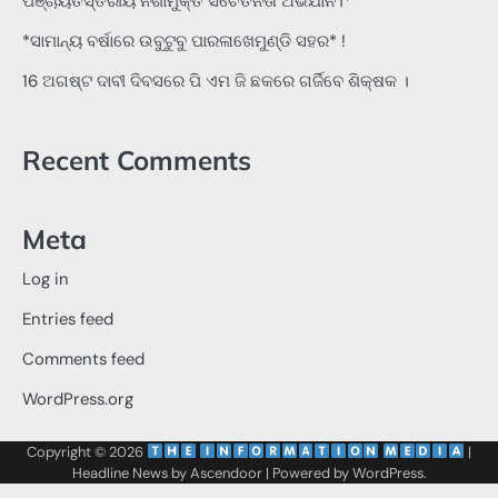
ପଞ୍ଚାୟତସ୍ତରୀୟ ନିଶାମୁକ୍ତ ସଚେତନତା ଅଭିଯାନ।*
*ସାମାନ୍ୟ ବର୍ଷାରେ ଉବୁଟୁବୁ ପାରଳାଖେମୁଣ୍ଡି ସହର* !
16 ଅଗଷ୍ଟ ଦାବୀ ଦିବସରେ ପି ଏମ ଜି ଛକରେ ଗର୍ଜିବେ ଶିକ୍ଷକ ।
Recent Comments
Meta
Log in
Entries feed
Comments feed
WordPress.org
Copyright © 2026
‌
‌
|
Headline News by
Ascendoor
| Powered by
WordPress
.