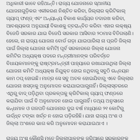
ଅଧିକାରୀ ଭାବେ ରହିଥାନ୍ତି। ରାଜ୍ୟ ଯୋଜନାରେ ସ୍ଥାନୀୟ
ଯୋଜନାଗୁଡ଼ିକର ଏକୀକରଣ ନିଶ୍ଚିତ କରିବା, ଜିଲ୍ଲାର କ୍ରିଟିକାଲ୍
ଗ୍ୟାପ୍ ଫଣ୍ଡ୍ ଏବଂ ଅନ୍ୟାନ୍ୟ ବିକାଶ କାର୍ଯ୍ୟର ତଦାରଖ କରିବା,
ଆବଶ୍ୟକତା ଅନୁଯାୟୀ ବିକାଶକୁ ତ୍ବରାନ୍ବିତ କରିବା ଏହାର ଲକ୍ଷ୍ୟ
ବିଜେଡି ସରକାର ଯାଇ ବିଜେପି ସରକାର ଆସିବାର ୨୦ମାସ ବିତିଗଲାଣି।
ହେଲେ, ନା ରାଜ୍ୟ ଯୋଜନା ବୋର୍ଡ ଗଡ଼ା ଯାଇପାରିଲା ନା ପ୍ରତି ଜିଲ୍ଲା
ପାଇଁ ଜିଲ୍ଲା ଯୋଜନା କମିଟି| ପୂର୍ବ ସରକାରରେ ଜିଲ୍ଲା ଯୋଜନା
କମିଟିର ଅଧ୍ୟକ୍ଷ ପଦରେ ମନ୍ତ୍ରୀମାନଙ୍କ ପରିବର୍ତ୍ତେ
ବିଧାୟକମାନଙ୍କୁ ରାଷ୍ଟ୍ରମନ୍ତ୍ରୀ ପାହ୍ୟାରେ ରଖାଯାଉଥିଲା ଜିଲ୍ଲା
ଯୋଜନା କମିଟି ଅଧ୍ୟକ୍ଷ ନିଯୁକ୍ତ ହୋଇ ନଥିବାରୁ ସବୁଠି ଉନ୍ନୟନ
କାମ ଠପ୍ ହୋଇଛି। ମାତ୍ର ସେ ସବୁ ଅଚଳ ହୋଇଯିବାରୁ ଏବେ ଜିଲ୍ଲାର
ଯୋଜନା ଖସଡ଼ାକୁ ଅନୁମୋଦନ କରାଯାଇପାରୁନାହିଁ। ଜିଲ୍ଲାସ୍ତରରେ
ଏଥିରୁ ବାଦ୍ ପଡ଼ିଥିବା ପ୍ରକଳ୍ପକୁ କ୍ରିଟିକାଲ୍ ଗ୍ୟାପ୍ ଫଣ୍ଡରେ
କରାଯିବା ପାଇଁ ବି ଅନୁମୋଦନ ହୋଇ ପାରୁନାହିଁ। ତଥ୍ୟ ଅନୁସାରେ
କନ୍ଧମାଳ ଓ ଗଜପତି ଯୋଜନାର ଦୁଇ ବର୍ଷ ମଧ୍ୟରେ ୨୧ କୋଟିରୁ
ଊର୍ଦ୍ଧ୍ବ ଟଙ୍କା ଖର୍ଚ୍ଚ ନ ହୋଇ ପଡ଼ିରହିଛି। ଯାହା ରାଜ୍ୟ ଅଂଶ ଓ
ଜିଲ୍ଲା ଅଂଶରେ ଭାଗ କରି ଅନୁମୋଦନ କରାଯାଇଥାଏ ।
ରାଜ୍ୟ ଅଂଶ କୌଣସି ମତେ ଜିଲ୍ଲାପାଳଙ୍କ ଜରିଆରେ ସରକାରଙ୍କ