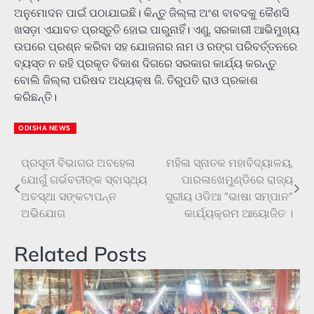
ଅନୁମୋଦନ ପାଇଁ ପଠାଯାଇଛି। କିନ୍ତୁ ଜିଲ୍ଲା ଅଂଶ ବାବଦକୁ କୈଣସି
ଖସଡ଼ା ଏଯାବତ ପ୍ରସ୍ତୁତି ହୋଇ ପାରୁନାହିଁ। ଏଣୁ, ସରକାରୀ ଆଭିମୁଖ୍ୟ
ଉପରେ ପ୍ରଶ୍ନ କରିବା ସହ ଯୋଜନାର ନାମ ଓ ରଙ୍ଗ ପରିବର୍ତ୍ତନରେ
ବ୍ୟସ୍ତ ନ ରହି ପ୍ରକୃତ ବିକାଶ ଦିଗରେ ସରକାର କାର୍ଯ୍ୟ କରନ୍ତୁ
ବୋଲି ଜିଲ୍ଲା ପରିଷଦ ଅଧ୍ୟକ୍ଷ ଜି. ତିରୁପତି ରାଓ ପ୍ରକାଶ
କରିଛନ୍ତି।
ODISHA NEWS
ପ୍ରସୂତୀ ବିଭାଗର ଅବହେଳା
ମହିଳା ସ୍ନାତକ ମହାବିଦ୍ୟାଳୟ,
Post
ଯୋଗୁଁ ଗର୍ଭବତୀଙ୍କ ସ୍ବାସ୍ଥ୍ୟ
ପାରଳାଖେମୁଣ୍ଡିରେ ରାଜ୍ୟ
navigation
ଅବସ୍ଥା ସଙ୍କଟାପନ୍ନ
ସୁରୀୟ ଓଡିଆ ”ଭାଷା ସମ୍ପାନ”
ଅଭିଯୋଗ
କାର୍ଯ୍ୟକ୍ରମ ଆୟୋଜିତ ।
Related Posts