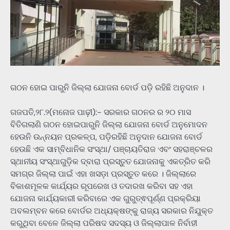
ଗଠନ ହୋଇ ପାରୁନି ଜିଲ୍ଲା ଯୋଜନା ବୋର୍ଡ ପଡ଼ି ରହିଛି ଅନୁଦାନ ।
ଗଜପତି,୨୮.୨(ମନୋଜ ପାଢ଼ୀ):- ସରକାର ଗଠନର ର ୨୦ ମାସ
ବିତିଗଲାଣି ଗଠନ ହୋଇପାରୁନି ଜିଲ୍ଲା ଯୋଜନା ବୋର୍ଡ ଅନୁମୋଦନ
ହେଉନି ଉନ୍ନୟନ ପ୍ରକଳ୍ପ, ପଡ଼ିରହିଛି ଅନୁଦାନ ଯୋଜନା ବୋର୍ଡ
ହେଉଛି ଏକ ସାମ୍ବିଧାନିକ ସଂସ୍ଥା/ ପଞ୍ଚାୟତିରାଜ ଏବଂ ସହରାଞ୍ଚଳର
ସ୍ଥାନୀୟ ସଂସ୍ଥାଗୁଡ଼ିକ ଦ୍ବାରା ପ୍ରସ୍ତୁତ ଯୋଜନାକୁ ଏକତ୍ରିତ କରି
ସମଗ୍ର ଜିଲ୍ଲା ପାଇଁ ଏହା ଖସଡ଼ା ପ୍ରସ୍ତୁତ କରେ । ଜିଲ୍ଲାରେ
ବିକାଶମୂଳକ କାର୍ଯ୍ୟର ରୂପରେଖ ଓ ତଦାରଖ କରିବା ସହ ଏହା
ଯୋଜନା କାର୍ଯ୍ୟକାରୀ କରିବାରେ ଏକ ଗୁରୁତ୍ଵପୂର୍ଣ୍ଣ ପ୍ରକ୍ରିୟା
ଅବଲମ୍ବନ କରେ ବୋର୍ଡର ଅଧ୍ୟକ୍ଷଙ୍କୁ ରାଜ୍ୟ ସରକାର ନିଯୁକ୍ତ
କରୁଥିବା ବେଳେ ଜିଲ୍ଲା ପରିଷଦ ସଦସ୍ୟ ଓ ଜିଲ୍ଲାପାଳ ନିର୍ବାହୀ