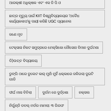
ଆରକ୍ଷୀ ଅଧିକ୍ଷକ ଏବଂ ଏସ ଡି ପି ଓ
ଛାତ୍ର ମୃତ୍ୟୁ ପାଇଁ KIIT ବିଶ୍ୱବିଦ୍ୟାଳୟର 'ଅବୈଧ
କାର୍ଯ୍ୟକଳାପ'କୁ ଦାୟୀ କରିଛି UGC ପ୍ୟାନେଲ
ଜଣେ ମୃତ
ଟେକ୍ସାସ ନିକଟ ସମୁଦ୍ରରେ ମେକ୍ସିକୋ ନୌସେନା ବିମାନ ଦୁର୍ଘଟଣା
ଡି)ଉଚ୍ଚ ବିଦ୍ୟାଳୟ
ଡୁଙ୍ଗି ଠାରେ ବୁଲେଟ କାର୍ ମୁହାଁ ମୁହିଁ ଧକ୍କାରେ ଜଳିଗଲା ଦୁଇଟି
ଗାଡି
ଦୀର୍ଘ ମାସ ବିତିଲା
ଦୁର୍ଗମ ରେ ଦୁର୍ଦ୍ଦଶା
ନକ୍ସଲ
ନିର୍ଗୁଣ୍ଡି ଡବଲ୍ ମର୍ଡର ମାମଲା: ୩ ଗିରଫ