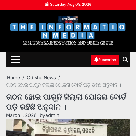
Skip
Saturday, Aug 08, 2026
to
content
‌
‌
V̲A̲S̲U̲N̲D̲H̲A̲R̲A̲ I̲N̲F̲O̲R̲M̲A̲T̲I̲O̲N̲ A̲N̲D̲ M̲E̲D̲I̲A̲ G̲R̲O̲U̲P̲
Subscribe
Home
Odisha News
ଗଠନ ହୋଇ ପାରୁନି ଜିଲ୍ଲା ଯୋଜନା ବୋର୍ଡ ପଡ଼ି ରହିଛି ଅନୁଦାନ ।
ଗଠନ ହୋଇ ପାରୁନି ଜିଲ୍ଲା ଯୋଜନା ବୋର୍ଡ
ପଡ଼ି ରହିଛି ଅନୁଦାନ ।
March 1, 2026
by
admin