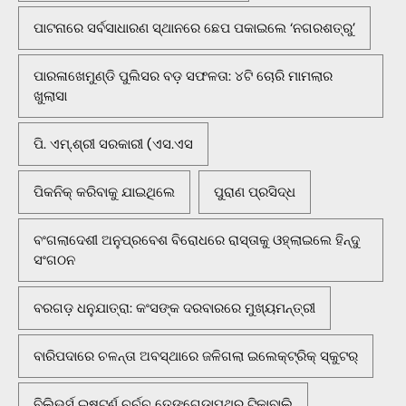
ପାଟନାରେ ସର୍ବସାଧାରଣ ସ୍ଥାନରେ ଛେପ ପକାଇଲେ ‘ନଗରଶତ୍ରୁ’
ପାରଳାଖେମୁଣ୍ଡି ପୁଲିସର ବଡ଼ ସଫଳତା: ୪ଟି ଚୋରି ମାମଲାର
ଖୁଲାସା
ପି. ଏମ୍.ଶ୍ରୀ ସରକାରୀ (ଏସ.ଏସ
ପିକନିକ୍‌ କରିବାକୁ ଯାଇଥିଲେ
ପୁରାଣ ପ୍ରସିଦ୍ଧ
ବଂଗଲାଦେଶୀ ଅନୁପ୍ରବେଶ ବିରୋଧରେ ରାସ୍ତାକୁ ଓହ୍ଲାଇଲେ ହିନ୍ଦୁ
ସଂଗଠନ
ବରଗଡ଼ ଧନୁଯାତ୍ରା: କଂସଙ୍କ ଦରବାରରେ ମୁଖ୍ୟମନ୍ତ୍ରୀ
ବାରିପଦାରେ ଚଳନ୍ତା ଅବସ୍ଥାରେ ଜଳିଗଲା ଇଲେକ୍ଟ୍ରିକ୍ ସ୍କୁଟର୍
ବିଲିଭର୍ସ ଇଷ୍ଟର୍ଣ ଚର୍ଚ୍ଚ ତେଙ୍ଗେଡ଼ାପଥର ଟିକାବାଲି