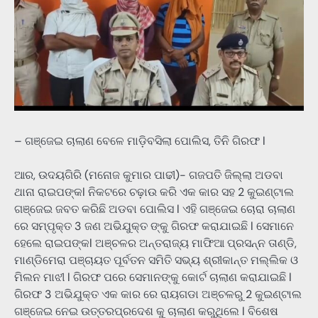
– ଗଞ୍ଜେଇ ଚାଲାଣ ବେଳେ ମାଡ଼ିବସିଲା ପୋଲିସ, ତିନି ଗିରଫ l
ଆର, ଉଦୟଗିରି (ମନୋଜ କୁମାର ପାଢୀ)- ଗଜପତି ଜିଲ୍ଲା ଅଡବା
ଥାନା ରାଇପଙ୍କl ନିକଟରେ ଚଢ଼ାଉ କରି ଏକ କାର ସହ 2 କୁଇଣ୍ଟାଲ
ଗଞ୍ଜେଇ ଜବତ କରିଛି ଅଡବା ପୋଲିସ l ଏହି ଗଞ୍ଜେଇ ଚୋରା ଚାଲାଣ
ରେ ସମ୍ପୃକ୍ତ 3 ଜଣ ଅଭିଯୁକ୍ତ ଙ୍କୁ ଗିରଫ କରାଯାଇଛି l ସେମାନେ
ହେଲେ ରାଇପଙ୍କl ଅଞ୍ଚଳର ଅନ୍ତରାଜ୍ୟ ମାଫିଆ ପ୍ରସନ୍ନ ତାଣ୍ଡି,
ମାଣ୍ଡିମେରା ପଞ୍ଚାୟତ ପୂର୍ବତନ ସମିତି ସଭ୍ୟ ଶ୍ରୀକାନ୍ତ ମଲ୍ଲିକ ଓ
ମିଲନ ମାଝୀ l ଗିରଫ ପରେ ସେମାନଙ୍କୁ କୋର୍ଟ ଚାଲାଣ କରାଯାଇଛି l
ଗିରଫ 3 ଅଭିଯୁକ୍ତ ଏକ କାର ରେ ରାୟଗଡା ଅଞ୍ଚଳରୁ 2 କୁଇଣ୍ଟାଲ
ଗଞ୍ଜେଇ ନେଇ ଉତ୍ତରପ୍ରଦେଶ କୁ ଚାଲାଣ କରୁଥିଲେ l ବିଶେଷ