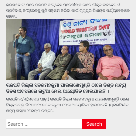
କ୍ରସ ଭୋଟିଂ ପରେ ଗଜପତି କଂଗ୍ରେସ ପ୍ରେମୀଙ୍କ ଠାରେ ତୀବ୍ର ଉଦବେଗ ଓ
ପ୍ରତିବାଦ, କଂଗ୍ରେସକୁ ପୁଣି ସକ୍ଷମ କରିବା ପାଇଁ ଗୁଣୁପୁର ବିଧାୟକ ପର୍ଯ୍ୟବେକ୍ଷକ
ଭାବେ…
ଗଜପତି ଜିଲ୍ଲା ସଦରମହକୁମା ପାରଳାଖେମୁଣ୍ଡି ଠାରେ ବିଶ୍ବ ନାଟ୍ୟ
ଦିବସ ଅବସରରେ ନାଟୁଆ ମେଳା ଆୟୋଜିତ ହୋଇଯାଇଛି ।
ଗଜପତି:୨୯/୩(ମନୋଜ ପାଢ଼ୀ) ଗଜପତି ଜିଲ୍ଲା ସଦରମହକୁମା ପାରଳାଖେମୁଣ୍ଡି ଠାରେ
ବିଶ୍ବ ନାଟ୍ୟ ଦିବସ ଅବସରରେ ନାଟୁଆ ମେଳା ଆୟୋଜିତ ହୋଇଯାଇଛି ।ପ୍ରଗତିଶୀଳ
ନାଟ୍ୟ ସଂସ୍ଥା “ତରଙ୍ଗ ରଙ୍ଗ”…
Search
for: