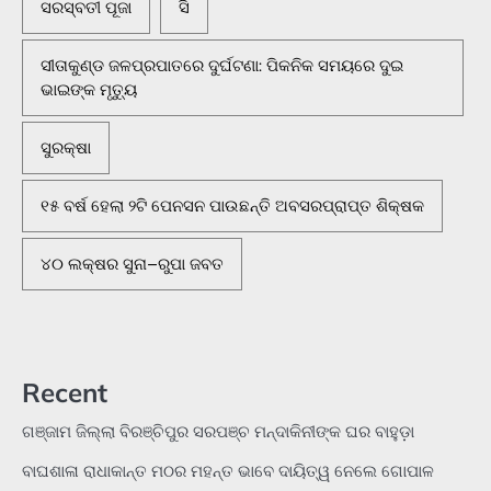
ସରସ୍ବତୀ ପୂଜା
ସି
ସୀତାକୁଣ୍ଡ ଜଳପ୍ରପାତରେ ଦୁର୍ଘଟଣା: ପିକନିକ ସମୟରେ ଦୁଇ
ଭାଇଙ୍କ ମୃତ୍ୟୁ
ସୁରକ୍ଷା
୧୫ ବର୍ଷ ହେଲା ୨ଟି ପେନସନ ପାଉଛନ୍ତି ଅବସରପ୍ରାପ୍ତ ଶିକ୍ଷକ
୪୦ ଲକ୍ଷର ସୁନା–ରୁପା ଜବତ
Recent
ଗଞ୍ଜାମ ଜିଲ୍ଲା ବିରଞ୍ଚିପୁର ସରପଞ୍ଚ ମନ୍ଦାକିନୀଙ୍କ ଘର ବାହୁଡ଼ା
ବାଘଶାଳା ରାଧାକାନ୍ତ ମଠର ମହନ୍ତ ଭାବେ ଦାୟିତ୍ୱ ନେଲେ ଗୋପାଳ