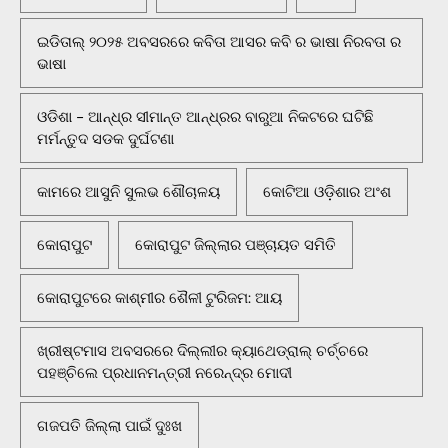
ଇଡିତାଲ୍ ୨୦୨୫ ଅବସରରେ କବିତା ଆସର କବି ର ଭାଷା ନିରବତା ର
ଭାଷା
ଓଡିଶା - ଆନ୍ଧ୍ର ସୀମାନ୍ତ ଆନ୍ଧ୍ରର ବାରୁଆ ନିକଟରେ ଘଟିଛି
ମର୍ମନ୍ତୁଦ ସଡକ ଦୁର୍ଘଟଣା
କାମରେ ଆସୁନି ସୁଲଭ ଶୌଚାଳୟ
କୋଟିଆ ଓଡ଼ିଶାର ଅଂଶ
କୋରାପୁଟ
କୋରାପୁଟ ଜିଲ୍ଲାର ପଞ୍ଚାୟତ ସମିତି
କୋରାପୁଟରେ କାଶ୍ମୀର ଶୈଳୀ ଟୁରିଜମ: ଆୟ
ଖ୍ରୀଷ୍ଟମାସ ଅବସରରେ ଦିଲ୍ଲୀର କ୍ୟାଥେଡ୍ରାଲ୍ ଚର୍ଚ୍ଚରେ
ପହଞ୍ଚିଲେ ପ୍ରଧାନମନ୍ତ୍ରୀ ନରେନ୍ଦ୍ର ମୋଦୀ
ଗଜପତି ଜିଲ୍ଲା ପାଇଁ ଦୁଃଖ