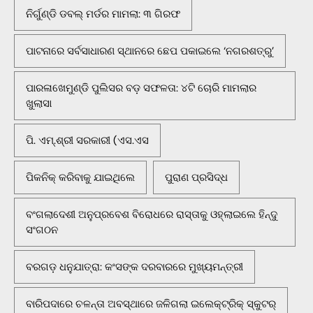
ନିର୍ଗୁଣ୍ଡି ଡବଲ୍ ମର୍ଡର ମାମଲା: ୩ ଗିରଫ
ପାଟନାରେ ସର୍ବସାଧାରଣ ସ୍ଥାନରେ ଛେପ ପକାଇଲେ ‘ନଗରଶତ୍ରୁ’
ପାରଳାଖେମୁଣ୍ଡି ପୁଲିସର ବଡ଼ ସଫଳତା: ୪ଟି ଚୋରି ମାମଲାର
ଖୁଲାସା
ପି. ଏମ୍.ଶ୍ରୀ ସରକାରୀ (ଏସ.ଏସ
ପିକନିକ୍‌ କରିବାକୁ ଯାଇଥିଲେ
ପୁରାଣ ପ୍ରସିଦ୍ଧ
ବଂଗଲାଦେଶୀ ଅନୁପ୍ରବେଶ ବିରୋଧରେ ରାସ୍ତାକୁ ଓହ୍ଲାଇଲେ ହିନ୍ଦୁ
ସଂଗଠନ
ବରଗଡ଼ ଧନୁଯାତ୍ରା: କଂସଙ୍କ ଦରବାରରେ ମୁଖ୍ୟମନ୍ତ୍ରୀ
ବାରିପଦାରେ ଚଳନ୍ତା ଅବସ୍ଥାରେ ଜଳିଗଲା ଇଲେକ୍ଟ୍ରିକ୍ ସ୍କୁଟର୍