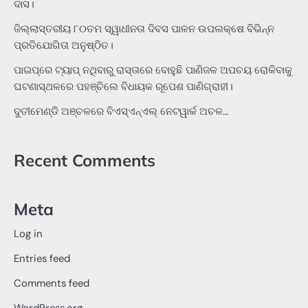
ଦାସ।
ଜିଲ୍ଲାସ୍ତରୀୟ ୮୦ତମ ସ୍ୱାଧୀନତା ଦିବସ ପାଳନ ଉପଲକ୍ଷେ ବିଭିନ୍ନ
ପ୍ରତିଯୋଗିତା ଅନୁଷ୍ଠିତ।
ପାଇପ୍‌ରେ ଟ୍ୟାପ୍‌ ନଥିବାରୁ ରାସ୍ତାରେ ବୋହୁଛି ପାଣିଜଳ ଅପଚୟ ରୋକିବାକୁ
ଘଟଣାସ୍ଥଳରେ ପହଞ୍ଚିଲେ ବିଧାୟକ ରୂପେଶ ପାଣିଗ୍ରାହୀ।
ଦୁତୀମେଣ୍ଡି ଅଞ୍ଚଳରେ ବିଏସ୍‌ଏନ୍‌ଏଲ୍‌ ନେଟୱାର୍କ ଅଚଳ…
Recent Comments
Meta
Log in
Entries feed
Comments feed