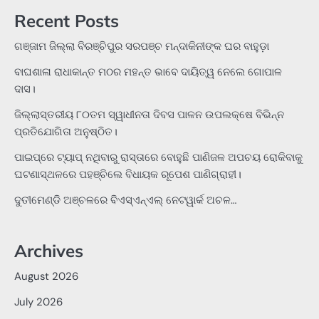
Recent Posts
ଗଞ୍ଜାମ ଜିଲ୍ଲା ବିରଞ୍ଚିପୁର ସରପଞ୍ଚ ମନ୍ଦାକିନୀଙ୍କ ଘର ବାହୁଡ଼ା
ବାଘଶାଳା ରାଧାକାନ୍ତ ମଠର ମହନ୍ତ ଭାବେ ଦାୟିତ୍ୱ ନେଲେ ଗୋପାଳ
ଦାସ।
ଜିଲ୍ଲାସ୍ତରୀୟ ୮୦ତମ ସ୍ୱାଧୀନତା ଦିବସ ପାଳନ ଉପଲକ୍ଷେ ବିଭିନ୍ନ
ପ୍ରତିଯୋଗିତା ଅନୁଷ୍ଠିତ।
ପାଇପ୍‌ରେ ଟ୍ୟାପ୍‌ ନଥିବାରୁ ରାସ୍ତାରେ ବୋହୁଛି ପାଣିଜଳ ଅପଚୟ ରୋକିବାକୁ
ଘଟଣାସ୍ଥଳରେ ପହଞ୍ଚିଲେ ବିଧାୟକ ରୂପେଶ ପାଣିଗ୍ରାହୀ।
ଦୁତୀମେଣ୍ଡି ଅଞ୍ଚଳରେ ବିଏସ୍‌ଏନ୍‌ଏଲ୍‌ ନେଟୱାର୍କ ଅଚଳ…
Archives
August 2026
July 2026