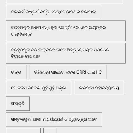
ବିଲିଭର୍ସ ଇଷ୍ଟର୍ଣ ଚର୍ଚ୍ଚ ତେଙ୍ଗେଡ଼ାପଥର ଟିକାବାଲି
ବ୍ରହ୍ମପୁର ଧୋବା ବନ୍ଧହୁଡ଼ା ଭେଣ୍ଡିଂ ଜୋନ୍‌ରେ ଭୟଙ୍କର
ଅଗ୍ନିକାଣ୍ଡ
ବ୍ରହ୍ମପୁର ବଡ଼ ଡାକ୍ତରଖାନାରେ ଅସ୍ତ୍ରୋପଚାର ସମୟରେ
ବିଦ୍ୟୁତ ବ୍ୟାଘାତ
ଭତ୍ତା
ଭିଜିଲାନ୍ସ ଜାଲରେ କଟକ CRRI ଥାନା IIC
ମୋଟରସାଇକେଲ ମୁହାଁମୁହିଁ ଧକ୍କା
ଲରମ୍ଭା ମହାବିଦ୍ୟାଳୟ
ସଂସ୍କୃତି
ସମ୍ବଲପୁରୀ ଭାଷା ମାଧୁର୍ଯ୍ୟପୂର୍ଣ ଓ ସ୍ୱତନ୍ତ୍ର ଅଟେ