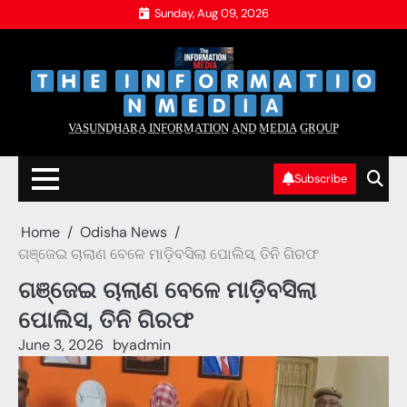
Skip
Sunday, Aug 09, 2026
to
content
‌
‌
V̲A̲S̲U̲N̲D̲H̲A̲R̲A̲ I̲N̲F̲O̲R̲M̲A̲T̲I̲O̲N̲ A̲N̲D̲ M̲E̲D̲I̲A̲ G̲R̲O̲U̲P̲
Subscribe
Home
Odisha News
ଗଞ୍ଜେଇ ଚାଲାଣ ବେଳେ ମାଡ଼ିବସିଲା ପୋଲିସ, ତିନି ଗିରଫ
ଗଞ୍ଜେଇ ଚାଲାଣ ବେଳେ ମାଡ଼ିବସିଲା
ପୋଲିସ, ତିନି ଗିରଫ
June 3, 2026
by
admin