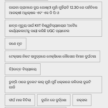
ଗାଇବା ଗ୍ରାମରେ ଦୁଇ ଗୋଷ୍ଠୀ ମୁହାଁ ମୁହିଁରାତି 12.30 ରେ ପହଁଚିଲେ
ଆରକ୍ଷୀ ଅଧିକ୍ଷକ ଏବଂ ଏସ ଡି ପି ଓ
ଛାତ୍ର ମୃତ୍ୟୁ ପାଇଁ KIIT ବିଶ୍ୱବିଦ୍ୟାଳୟର 'ଅବୈଧ
କାର୍ଯ୍ୟକଳାପ'କୁ ଦାୟୀ କରିଛି UGC ପ୍ୟାନେଲ
ଜଣେ ମୃତ
ଟେକ୍ସାସ ନିକଟ ସମୁଦ୍ରରେ ମେକ୍ସିକୋ ନୌସେନା ବିମାନ ଦୁର୍ଘଟଣା
ଡି)ଉଚ୍ଚ ବିଦ୍ୟାଳୟ
ଡୁଙ୍ଗି ଠାରେ ବୁଲେଟ କାର୍ ମୁହାଁ ମୁହିଁ ଧକ୍କାରେ ଜଳିଗଲା ଦୁଇଟି
ଗାଡି
ଦୀର୍ଘ ମାସ ବିତିଲା
ଦୁର୍ଗମ ରେ ଦୁର୍ଦ୍ଦଶା
ନକ୍ସଲ