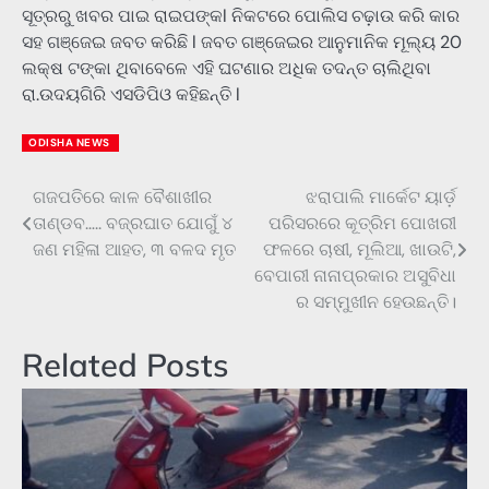
ସୂତ୍ରରୁ ଖବର ପାଇ ରାଇପଙ୍କl ନିକଟରେ ପୋଲିସ ଚଢ଼ାଉ କରି କାର
ସହ ଗଞ୍ଜେଇ ଜବତ କରିଛି l ଜବତ ଗଞ୍ଜେଇର ଆନୁମାନିକ ମୂଲ୍ୟ 20
ଲକ୍ଷ ଟଙ୍କା ଥିବାବେଳେ ଏହି ଘଟଣାର ଅଧିକ ତଦନ୍ତ ଚାଲିଥିବା
ରା.ଉଦୟଗିରି ଏସଡିପିଓ କହିଛନ୍ତି l
ODISHA NEWS
ଗଜପତିରେ କାଳ ବୈଶାଖୀର
ଝରାପାଲି ମାର୍କେଟ ୟାର୍ଡ଼
Post
ତାଣ୍ଡବ….. ବଜ୍ରଘାତ ଯୋଗୁଁ ୪
ପରିସରରେ କୂତ୍ରିମ ପୋଖରୀ
navigation
ଜଣ ମହିଳା ଆହତ, ୩ ବଳଦ ମୃତ
ଫଳରେ ଚାଷୀ, ମୂଲିଆ, ଖାଉଟି,
ବେପାରୀ ନାନାପ୍ରକାର ଅସୁବିଧା
ର ସମ୍ମୁଖୀନ ହେଉଛନ୍ତି।
Related Posts