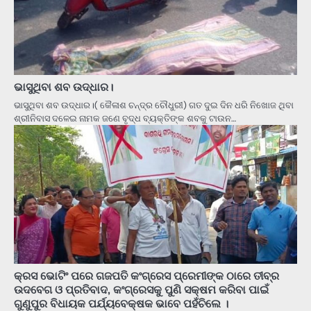
ଭାସୁଥିବା ଶବ ଉଦ୍ଧାର।
ଭାସୁଥିବା ଶବ ଉଦ୍ଧାର।( କୈଳାଶ ଚନ୍ଦ୍ର ଚୌଧୁରୀ) ଗତ ଦୁଇ ଦିନ ଧରି ନିଖୋଜ ଥିବା
ଶ୍ରୀନିବାସ ଦଳେଇ ନାମକ ଜଣେ ବୃଦ୍ଧ ବ୍ୟକ୍ତିଙ୍କ ଶବକୁ ଟାଉନ…
କ୍ରସ ଭୋଟିଂ ପରେ ଗଜପତି କଂଗ୍ରେସ ପ୍ରେମୀଙ୍କ ଠାରେ ତୀବ୍ର
ଉଦବେଗ ଓ ପ୍ରତିବାଦ, କଂଗ୍ରେସକୁ ପୁଣି ସକ୍ଷମ କରିବା ପାଇଁ
ଗୁଣୁପୁର ବିଧାୟକ ପର୍ଯ୍ୟବେକ୍ଷକ ଭାବେ ପହଁଚିଲେ ।