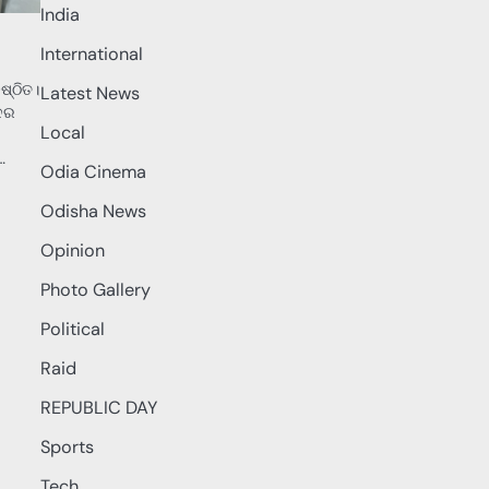
India
International
ଷ୍ଠିତ।
Latest News
ସଦର
Local
…
Odia Cinema
Odisha News
Opinion
Photo Gallery
Political
Raid
REPUBLIC DAY
Sports
Tech