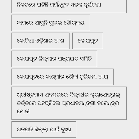
ନିକଟରେ ଘଟିଛି ମର୍ମନ୍ତୁଦ ସଡକ ଦୁର୍ଘଟଣା
କାମରେ ଆସୁନି ସୁଲଭ ଶୌଚାଳୟ
କୋଟିଆ ଓଡ଼ିଶାର ଅଂଶ
କୋରାପୁଟ
କୋରାପୁଟ ଜିଲ୍ଲାର ପଞ୍ଚାୟତ ସମିତି
କୋରାପୁଟରେ କାଶ୍ମୀର ଶୈଳୀ ଟୁରିଜମ: ଆୟ
ଖ୍ରୀଷ୍ଟମାସ ଅବସରରେ ଦିଲ୍ଲୀର କ୍ୟାଥେଡ୍ରାଲ୍
ଚର୍ଚ୍ଚରେ ପହଞ୍ଚିଲେ ପ୍ରଧାନମନ୍ତ୍ରୀ ନରେନ୍ଦ୍ର
ମୋଦୀ
ଗଜପତି ଜିଲ୍ଲା ପାଇଁ ଦୁଃଖ