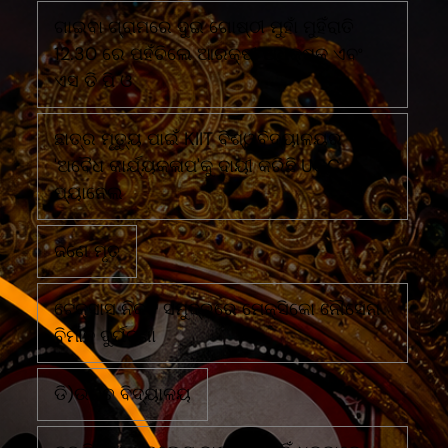
ଗାଇବା ଗ୍ରାମରେ ଦୁଇ ଗୋଷ୍ଠୀ ମୁହାଁ ମୁହିଁରାତି
12.30 ରେ ପହଁଚିଲେ ଆରକ୍ଷୀ ଅଧିକ୍ଷକ ଏବଂ
ଏସ ଡି ପି ଓ
ଛାତ୍ର ମୃତ୍ୟୁ ପାଇଁ KIIT ବିଶ୍ୱବିଦ୍ୟାଳୟର
'ଅବୈଧ କାର୍ଯ୍ୟକଳାପ'କୁ ଦାୟୀ କରିଛି UGC
ପ୍ୟାନେଲ
ଜଣେ ମୃତ
ଟେକ୍ସାସ ନିକଟ ସମୁଦ୍ରରେ ମେକ୍ସିକୋ ନୌସେନା
ବିମାନ ଦୁର୍ଘଟଣା
ଡି)ଉଚ୍ଚ ବିଦ୍ୟାଳୟ