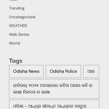
Trending
Uncategorized
WEATHER
Web Series
World
Tags
Odisha News
Odisha Police
ଆର
ଇଡିତାଲ୍ ୨୦୨୫ ଅବସରରେ କବିତା ଆସର କବି ର
ଭାଷା ନିରବତା ର ଭାଷା
ଓଡିଶା - ଆନ୍ଧ୍ର ସୀମାନ୍ତ ଆନ୍ଧ୍ରର ବାରୁଆ