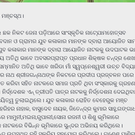
” ମଞ୍ଚସ୍ଥ।
ଛକ ନିକଟ ଜେନା ପଡ଼ିଆରେ ସାଂସ୍କୃତିକ ନାଟ୍ଯୋମହୋତ୍ସବ
ବଦାନ ଓ ଗ୍ରାମର ଯୁବ କଳାକାର ମାନଙ୍କ ଦ୍ବାରା ଆୟୋଜିତ ସାମ
।ଯୁବ କଳାକାର ମାନଙ୍କ ଦ୍ବାରା ଆୟୋଜିତ ନାଟକକୁ ଉଦଘାଟକ ଭ
ମୁଖ୍ୟ ଅତିଥି ଭାବେ ଅବସରପ୍ରାପ୍ତ ପ୍ରଧାନ ଶିକ୍ଷକ ଚନ୍ଦ୍ର ଶେ
ଓ ସମ୍ମାନିତ ଅତିଥି ଭାବେ ଖରିଡା ମାଁ ସ୍ୱପ୍ନେଶ୍ୱରୀ ଉଚ୍ଚ ବିଦ୍
ଗତର ନାଥ ଶ୍ରୀଜଗନ୍ନାଥଙ୍କ ନିକଟରେ ପ୍ରଦୀପ ପ୍ରଜ୍ବଳନ ପରେ
 କରିବା ସହିତ ନାଟକରେ ସମାଜ ପ୍ରତି ଥିବା ସଂସ୍କାରକୁ ଗ୍ରହଣ
ନିର୍ଦ୍ଦେଶକ ଏନ୍ ତ୍ରୀପତି ପାତ୍ର ନାଟକକୁ ନିର୍ଦ୍ଦେଶନା ଦେଇଥିବା
ଦାୟିତ୍ୱ ତୁଲାଇଥିଲେ। ଯୁବ କଳାକାର ରୋହିତ ବେହେରୁକ ମଞ୍ଚ
,ହରିହର ନାହାକ, ବାସୁଦେବ ନାୟକ, ଜିତେନ୍ଦ୍ର କୁମାର ସାହୁ,ଗଙ୍ଗ
 ମାମୁନୀ,ମଇନା,ରୁପାଲୀ,ସୋନା ରଜନୀ ଓ ଶିଶୁ ଭୂମିକାରେ
ୋକ ନାଟକରେ ବିଭିନ୍ନ ଭୂମିକାରେ ସୁନ୍ଦର ଅଭିନୟ କରିଥିଲେ।
ୃନ୍ଦ ଉପସ୍ଥିତ ରହି ସକ୍ରିୟ ସହଯୋଗ କରିଥିଲେ। ଗଣେଶ ପାଣିଗ୍