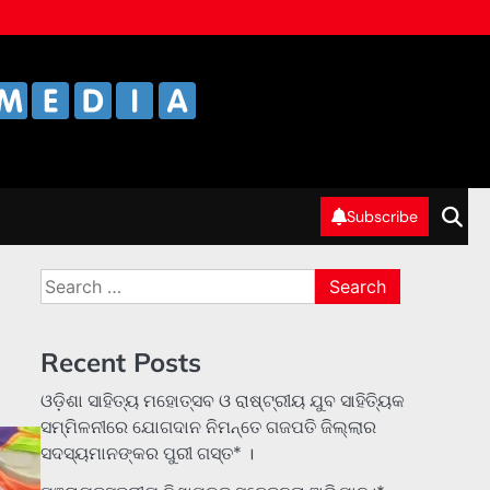
Subscribe
Search
for:
Recent Posts
ଓଡ଼ିଶା ସାହିତ୍ୟ ମହୋତ୍ସବ ଓ ରାଷ୍ଟ୍ରୀୟ ଯୁବ ସାହିତ୍ୟିକ
ସମ୍ମିଳନୀରେ ଯୋଗଦାନ ନିମନ୍ତେ ଗଜପତି ଜିଲ୍ଲାର
ସଦସ୍ୟମାନଙ୍କର ପୁରୀ ଗସ୍ତ* ।