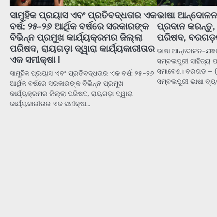
ସାମୁହିକ ପ୍ରୟାସ ଏବଂ ପ୍ରତିବଦ୍ଧତାର ଏକ
ଭାଷା ଆନ୍ଦୋଳନ-
ବର୍ଷ: ୨୫-୨୬ ଆର୍ଥିକ ବର୍ଷରେ ସରକାରଙ୍କ
ପ୍ରଦାନ କରନ୍ତୁ,
ବିଭିନ୍ନ ପ୍ରମୁଖ କାର୍ଯ୍ୟକ୍ରମର ଜିଲ୍ଲା
ପରିଷଦ, ବରଗଡ଼
ପରିଷଦ, ରାୟଗଡ଼ା ଦ୍ୱାରା କାର୍ଯ୍ୟକାରୀତାର
ଭାଷା ଆନ୍ଦୋଳନ-ଯଜ୍ଞର
ଏକ ସମୀକ୍ଷା l
ସମ୍ବଲପୁରୀ ସାହିତ୍ୟ
ସମାବେଶ। ବରଗଡ – (ଭ
ସାମୁହିକ ପ୍ରୟାସ ଏବଂ ପ୍ରତିବଦ୍ଧତାର ଏକ ବର୍ଷ: ୨୫-୨୬
ସମ୍ବଲପୁରୀ ଭାଷା ବ୍
ଆର୍ଥିକ ବର୍ଷରେ ସରକାରଙ୍କ ବିଭିନ୍ନ ପ୍ରମୁଖ
କାର୍ଯ୍ୟକ୍ରମର ଜିଲ୍ଲା ପରିଷଦ, ରାୟଗଡ଼ା ଦ୍ୱାରା
କାର୍ଯ୍ୟକାରୀତାର ଏକ ସମୀକ୍ଷା…