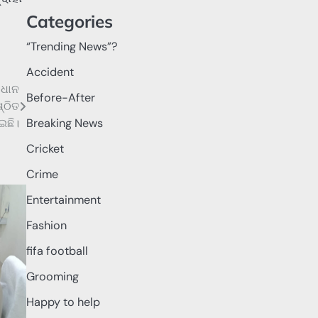
Categories
“Trending News”?
Accident
 ଧାନ
Before-After
୍ଠିତ
ଛି।
Breaking News
Cricket
Crime
Entertainment
Fashion
fifa football
Grooming
Happy to help