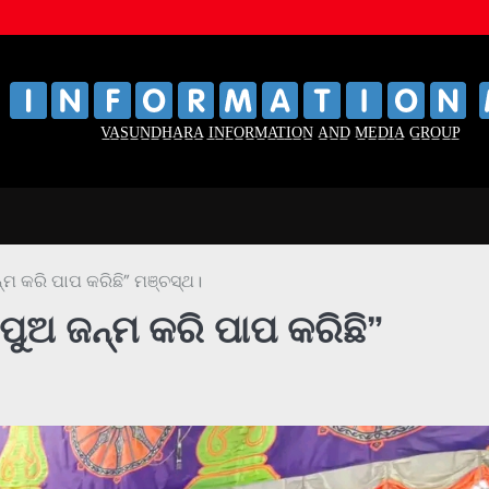
‌
‌
V̲A̲S̲U̲N̲D̲H̲A̲R̲A̲ I̲N̲F̲O̲R̲M̲A̲T̲I̲O̲N̲ A̲N̲D̲ M̲E̲D̲I̲A̲ G̲R̲O̲U̲P̲
୍ମ କରି ପାପ କରିଛି” ମଞ୍ଚସ୍ଥ।
ପୁଅ ଜନ୍ମ କରି ପାପ କରିଛି”