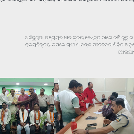
ଅର୍ଜ୍ଜୁଣ୍ଡା ପଞ୍ଚାୟତ ଧାନ କ୍ରୟ କେନ୍ଦ୍ର ଠାରେ ରବି ରୁତୁ ର
କ୍ରୟବିକ୍ରୟ ଉପରେ ଚାଷୀ ମାନଙ୍କ ସଚେତନତା ଶିବିର ଅନୁଷ
ହୋଇଯାଇ