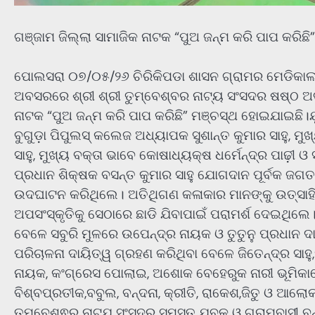
ଗଞ୍ଜାମ ଜିଲ୍ଲା ସାମାଜିକ ନାଟକ “ପୁଅ ଜନ୍ମ କରି ପାପ କରିଛି
ପୋଲସରା ୦୭/୦୫/୨୬ ଚିରିକିପଡା ଶାସନ ଗ୍ରାମର ମେଡିକାଲ 
ଅବସରରେ ଶ୍ରୀ ଶ୍ରୀ ତୁମ୍ବେଶ୍ବର ନାଟ୍ୟ ସଂସଦର ଷଷ୍ଠ ଅ
ନାଟକ “ପୁଅ ଜନ୍ମ କରି ପାପ କରିଛି” ମଞ୍ଚସ୍ଥ ହୋଇଯାଇଛି
ବୁଗୁଡ଼ା ପିପୁଲସ୍ କଲେଜ ଅଧ୍ୟାପକ ସୁଶାନ୍ତ କୁମାର ସାହୁ, 
ସାହୁ, ମୁଖ୍ୟ ବକ୍ତା ଭାବେ କୋଷାଧ୍ୟକ୍ଷ ଧର୍ମେନ୍ଦ୍ର ପାଢ଼ୀ 
ପ୍ରଧାନ ଶିକ୍ଷକ ବସନ୍ତ କୁମାର ସାହୁ ଯୋଗଦାନ ପୂର୍ବକ ଜ
ଉଦଘାଟନ କରିଥିଲେ। ଅତିଥିଗଣ କଳାକାର ମାନଙ୍କୁ ଉତ୍ସାହିତ
ଅପସଂସ୍କୃତିକୁ ସେଠାରେ ଛାଡି ଯିବାପାଇଁ ପରାମର୍ଶ ଦେଇଥିଲେ। 
ବେଳେ ସବୁରି ମୁଳରେ ଉପେନ୍ଦ୍ର ନାୟକ ଓ ତୁତୁନୁ ପ୍ରଧାନ 
ପରିଚାଳନା ଦାୟିତ୍ୱ ଗ୍ରହଣ କରିଥିବା ବେଳେ ଜିତେନ୍ଦ୍ର ସାହୁ
ନାୟକ, କଂଗ୍ରେସ ପୋଲାଇ, ଅଶୋକ ବେହେରୁକ ନାରୀ ଭୂମିକାରେ
ବିଶ୍ବପ୍ରତୀକ,ବବୁଲ, ବନ୍ଦନା, କ୍ରୀତି, ରାକେଶ,ଜିତୁ ଓ ଆଲ
ତୁମ୍ବେଶ୍ଵର ନାଟ୍ଯ ସଂସଦର ସମସ୍ତ ଯୁବକ ଓ ଗ୍ରାମବାସୀ ବ