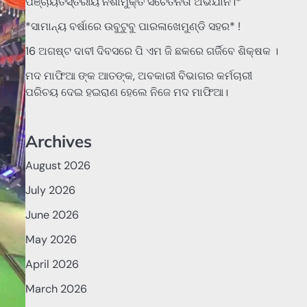
ପଞ୍ଚାୟତସ୍ତରୀୟ ନିଶାମୁକ୍ତ ସଚେତନତା ଅଭିଯାନ।*
*ସାମାନ୍ୟ ବର୍ଷାରେ ଉବୁଟୁବୁ ପାରଳାଖେମୁଣ୍ଡି ସହର* !
16 ଅଗଷ୍ଟ ଦାବୀ ଦିବସରେ ପି ଏମ ଜି ଛକରେ ଗର୍ଜିବେ ଶିକ୍ଷକ ।
ମଦ ମାଫିଆ ଙ୍କ ଆତଙ୍କ, ଅବକାରୀ ବିଭାଗର କର୍ମଚାରୀ
ପରିଚୟ ଦେଇ ହଇରାଣ ହେଲେ ନିଜେ ମଦ ମାଫିଆ।
Archives
August 2026
July 2026
June 2026
May 2026
April 2026
March 2026