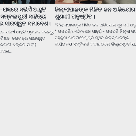
ଯଜ୍ଞରେ ସଭିଏଁ ଆହୁତି
ଜିଲ୍ଲାପାଳଙ୍କ ମିଳିତ ଜନ ଅଭିଯୋଗ
 ସମ୍ବଲପୁରୀ ସାହିତ୍ୟ
ଶୁଣାଣୀ ଅନୁଷ୍ଠିତ।
ର ସାରସ୍ୱତ ସମାବେଶ।
*ଜିଲ୍ଲାପାଳଙ୍କ ମିଳିତ ଜନ ଅଭିଯୋଗ ଶୁଣାଣୀ ଅନୁ
* ଗଜପତି,୨.୩(ମନୋଜ ପାଢ଼ୀ):- ଗଜପତି ଜିଲ୍ଲା 
େ ସଭିଏଁ ଆହୁତି ପ୍ରଦାନ କରନ୍ତୁ,
ମହକୁମା ପାରଳାଖେମୁଣ୍ଡି ସ୍ଥିତ ଜିଲ୍ଲାପାଳଙ୍କ
 ପରିଷଦ, ବରଗଡ଼ର ସାରସ୍ୱତ
କାର୍ଯ୍ୟଳୟ ସମ୍ମିଳନୀ କକ୍ଷ ଠାରେ ଜିଲ୍ଲାସ୍ତରୀୟ
ବାନୀ ଶଙ୍କର ପାଢ଼ୀ)
ୟବହାର…