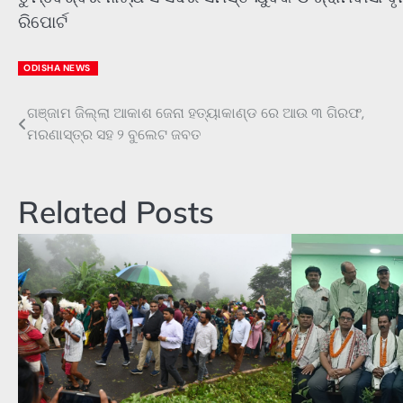
ରିପୋର୍ଟ
ODISHA NEWS
ଗଞ୍ଜାମ ଜିଲ୍ଲା ଆକାଶ ଜେନା ହତ୍ୟାକାଣ୍ଡ ରେ ଆଉ ୩ ଗିରଫ,
Post
ମରଣାସ୍ତ୍ର ସହ ୨ ବୁଲେଟ ଜବତ
navigation
Related Posts