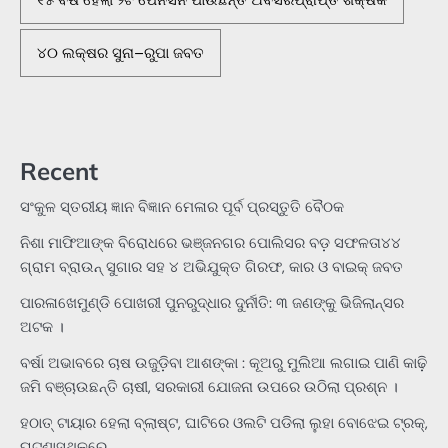
୧୫ ବର୍ଷ ହେଲା ୨ଟି ପେନସନ ପାଉଛନ୍ତି ଅବସରପ୍ରାପ୍ତ ଶିକ୍ଷକ
୪୦ ଲକ୍ଷର ସୁନା–ରୁପା ଜବତ
Recent
ସଂକୁଳ ସ୍ତରୀୟ ଜ୍ଞାନ ବିଜ୍ଞାନ ମେଳାର ପୂର୍ବ ପ୍ରସ୍ତୁତି ବୈଠକ
ନିଶା ମାଫିଆଙ୍କ ବିରୋଧରେ ଭଞ୍ଜନଗର ପୋଲିସର ବଡ଼ ସଫଳତା୪୪
ଗ୍ରାମ ବ୍ରାଉନ୍ ସୁଗାର ସହ ୪ ଅଭିଯୁକ୍ତ ଗିରଫ, କାର ଓ ବାଇକ୍ ଜବତ
ପାରଳାଖେମୁଣ୍ଡି ପୋଖରୀ ପୁନରୁଦ୍ଧାର ଦୁର୍ନୀତି: ୩ ଜଣଙ୍କୁ ଭିଜିଲାନ୍ସର
ଅଟକ ।
ବର୍ଷା ଅଭାବରେ ଚାଷ ଉଜୁଡ଼ିବା ଆଶଙ୍କା : କୂଅରୁ ମୁଲିଆ ଲଗାଇ ପାଣି କାଢ଼ି
ଜମି ବଞ୍ଚାଉଛନ୍ତି ଚାଷୀ, ସରକାରୀ ଯୋଜନା ଉପରେ ଉଠିଲା ପ୍ରଶ୍ନ ।
ହଠାତ୍‌ ଟାୟାର ହେଲା ବ୍ଲାଷ୍ଟ, ଘାଟିରେ ଓଲଟି ପଡିଲା ଲୁହା ବୋଝେଇ ଟ୍ରକ୍‌,
ଘଟଣାସ୍ଥଳରେ…