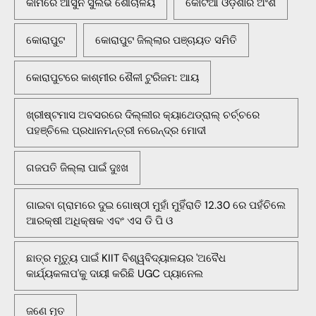
କାମରେ ଆସୁନି ସୁଲଭ ଶୌଚାଳୟ
କୋଟିଆ ଓଡ଼ିଶାର ଅଂଶ
କୋରାପୁଟ
କୋରାପୁଟ ଜିଲ୍ଲାର ପଞ୍ଚାୟତ ସମିତି
କୋରାପୁଟରେ କାଶ୍ମୀର ଶୈଳୀ ଟୁରିଜମ: ଆୟ
ଖ୍ରୀଷ୍ଟମାସ ଅବସରରେ ଦିଲ୍ଲୀର କ୍ୟାଥେଡ୍ରାଲ୍ ଚର୍ଚ୍ଚରେ
ପହଞ୍ଚିଲେ ପ୍ରଧାନମନ୍ତ୍ରୀ ନରେନ୍ଦ୍ର ମୋଦୀ
ଗଜପତି ଜିଲ୍ଲା ପାଇଁ ଦୁଃଖ
ଗାଇବା ଗ୍ରାମରେ ଦୁଇ ଗୋଷ୍ଠୀ ମୁହାଁ ମୁହିଁରାତି 12.30 ରେ ପହଁଚିଲେ
ଆରକ୍ଷୀ ଅଧିକ୍ଷକ ଏବଂ ଏସ ଡି ପି ଓ
ଛାତ୍ର ମୃତ୍ୟୁ ପାଇଁ KIIT ବିଶ୍ୱବିଦ୍ୟାଳୟର 'ଅବୈଧ
କାର୍ଯ୍ୟକଳାପ'କୁ ଦାୟୀ କରିଛି UGC ପ୍ୟାନେଲ
ଜଣେ ମୃତ