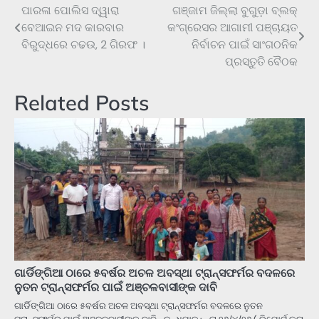
ପାରଳା ପୋଲିସ ଦ୍ୱାରା
ଗଞ୍ଜାମ ଜିଲ୍ଲା ବୁଗୁଡ଼ା ବ୍ଲକ୍
Post
ବେଆଇନ ମଦ କାରବାର
କଂଗ୍ରେସର ଆଗାମୀ ପଞ୍ଚାୟତ
navigation
ବିରୁଦ୍ଧରେ ଚଢଉ, 2 ଗିରଫ ।
ନିର୍ବାଚନ ପାଇଁ ସାଂଗଠନିକ
ପ୍ରସ୍ତୁତି ବୈଠକ
Related Posts
ଗାର୍ଡିଙ୍ଗିଆ ଠାରେ ୫ବର୍ଷର ଅଚଳ ଅବସ୍ଥା ଟ୍ରାନ୍ସଫର୍ମର ବଦଳରେ
ନୁତନ ଟ୍ରାନ୍ସଫର୍ମର ପାଇଁ ଅଞ୍ଚଳବାସୀଙ୍କ ଦାବି
ଗାର୍ଡିଙ୍ଗିଆ ଠାରେ ୫ବର୍ଷର ଅଚଳ ଅବସ୍ଥା ଟ୍ରାନ୍ସଫର୍ମର ବଦଳରେ ନୁତନ