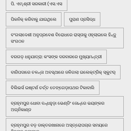
ପି. ଏମ୍.ଶ୍ରୀ ସରକାରୀ (ଏସ.ଏସ
ପିକନିକ୍‌ କରିବାକୁ ଯାଇଥିଲେ
ପୁରାଣ ପ୍ରସିଦ୍ଧ
ବଂଗଲାଦେଶୀ ଅନୁପ୍ରବେଶ ବିରୋଧରେ ରାସ୍ତାକୁ ଓହ୍ଲାଇଲେ ହିନ୍ଦୁ
ସଂଗଠନ
ବରଗଡ଼ ଧନୁଯାତ୍ରା: କଂସଙ୍କ ଦରବାରରେ ମୁଖ୍ୟମନ୍ତ୍ରୀ
ବାରିପଦାରେ ଚଳନ୍ତା ଅବସ୍ଥାରେ ଜଳିଗଲା ଇଲେକ୍ଟ୍ରିକ୍ ସ୍କୁଟର୍
ବିଲିଭର୍ସ ଇଷ୍ଟର୍ଣ ଚର୍ଚ୍ଚ ତେଙ୍ଗେଡ଼ାପଥର ଟିକାବାଲି
ବ୍ରହ୍ମପୁର ଧୋବା ବନ୍ଧହୁଡ଼ା ଭେଣ୍ଡିଂ ଜୋନ୍‌ରେ ଭୟଙ୍କର
ଅଗ୍ନିକାଣ୍ଡ
ବ୍ରହ୍ମପୁର ବଡ଼ ଡାକ୍ତରଖାନାରେ ଅସ୍ତ୍ରୋପଚାର ସମୟରେ