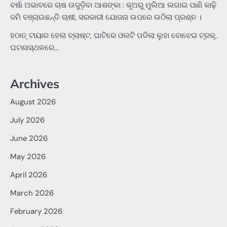
ବର୍ଷା ଅଭାବରେ ଚାଷ ଉଜୁଡ଼ିବା ଆଶଙ୍କା : କୂଅରୁ ମୁଲିଆ ଲଗାଇ ପାଣି କାଢ଼ି
ଜମି ବଞ୍ଚାଉଛନ୍ତି ଚାଷୀ, ସରକାରୀ ଯୋଜନା ଉପରେ ଉଠିଲା ପ୍ରଶ୍ନ ।
ହଠାତ୍‌ ଟାୟାର ହେଲା ବ୍ଲାଷ୍ଟ, ଘାଟିରେ ଓଲଟି ପଡିଲା ଲୁହା ବୋଝେଇ ଟ୍ରକ୍‌,
ଘଟଣାସ୍ଥଳରେ…
Archives
August 2026
July 2026
June 2026
May 2026
April 2026
March 2026
February 2026