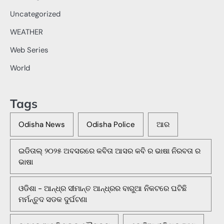
Uncategorized
WEATHER
Web Series
World
Tags
Odisha News
Odisha Police
ଆର
ଇଡିତାଲ୍ ୨୦୨୫ ଅବସରରେ କବିତା ଆସର କବି ର ଭାଷା ନିରବତା ର
ଭାଷା
ଓଡିଶା - ଆନ୍ଧ୍ର ସୀମାନ୍ତ ଆନ୍ଧ୍ରର ବାରୁଆ ନିକଟରେ ଘଟିଛି
ମର୍ମନ୍ତୁଦ ସଡକ ଦୁର୍ଘଟଣା