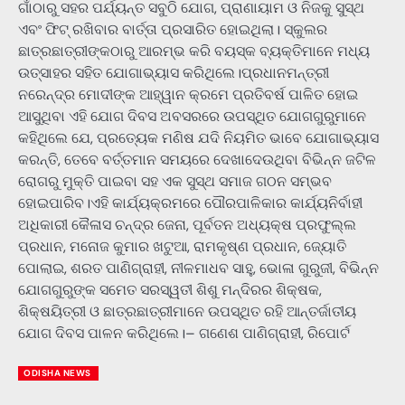
ଗାଁଠାରୁ ସହର ପର୍ଯ୍ୟନ୍ତ ସବୁଠି ଯୋଗ, ପ୍ରାଣାୟାମ ଓ ନିଜକୁ ସୁସ୍ଥ
ଏବଂ ଫିଟ୍ ରଖିବାର ବାର୍ତ୍ତା ପ୍ରସାରିତ ହୋଇଥିଲା। ସ୍କୁଲର
ଛାତ୍ରଛାତ୍ରୀଙ୍କଠାରୁ ଆରମ୍ଭ କରି ବୟସ୍କ ବ୍ୟକ୍ତିମାନେ ମଧ୍ୟ
ଉତ୍ସାହର ସହିତ ଯୋଗାଭ୍ୟାସ କରିଥିଲେ।ପ୍ରଧାନମନ୍ତ୍ରୀ
ନରେନ୍ଦ୍ର ମୋଦୀଙ୍କ ଆହ୍ୱାନ କ୍ରମେ ପ୍ରତିବର୍ଷ ପାଳିତ ହୋଇ
ଆସୁଥିବା ଏହି ଯୋଗ ଦିବସ ଅବସରରେ ଉପସ୍ଥିତ ଯୋଗଗୁରୁମାନେ
କହିଥିଲେ ଯେ, ପ୍ରତ୍ୟେକ ମଣିଷ ଯଦି ନିୟମିତ ଭାବେ ଯୋଗାଭ୍ୟାସ
କରନ୍ତି, ତେବେ ବର୍ତ୍ତମାନ ସମୟରେ ଦେଖାଦେଉଥିବା ବିଭିନ୍ନ ଜଟିଳ
ରୋଗରୁ ମୁକ୍ତି ପାଇବା ସହ ଏକ ସୁସ୍ଥ ସମାଜ ଗଠନ ସମ୍ଭବ
ହୋଇପାରିବ।ଏହି କାର୍ଯ୍ୟକ୍ରମରେ ପୌରପାଳିକାର କାର୍ଯ୍ୟନିର୍ବାହୀ
ଅଧିକାରୀ କୈଳାସ ଚନ୍ଦ୍ର ଜେନା, ପୂର୍ବତନ ଅଧ୍ୟକ୍ଷ ପ୍ରଫୁଲ୍ଲ
ପ୍ରଧାନ, ମନୋଜ କୁମାର ଖଟୁଆ, ରାମକୃଷ୍ଣ ପ୍ରଧାନ, ଜ୍ୟୋତି
ପୋଲାଇ, ଶରତ ପାଣିଗ୍ରାହୀ, ନୀଳମାଧବ ସାହୁ, ଭୋଳା ଗୁରୁଜୀ, ବିଭିନ୍ନ
ଯୋଗଗୁରୁଙ୍କ ସମେତ ସରସ୍ୱତୀ ଶିଶୁ ମନ୍ଦିରର ଶିକ୍ଷକ,
ଶିକ୍ଷୟିତ୍ରୀ ଓ ଛାତ୍ରଛାତ୍ରୀମାନେ ଉପସ୍ଥିତ ରହି ଆନ୍ତର୍ଜାତୀୟ
ଯୋଗ ଦିବସ ପାଳନ କରିଥିଲେ।– ଗଣେଶ ପାଣିଗ୍ରାହୀ, ରିପୋର୍ଟ
ODISHA NEWS