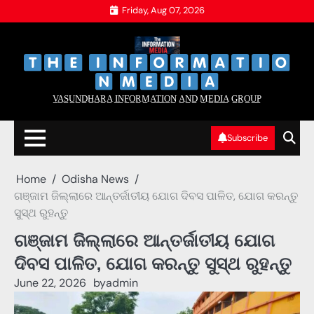
Skip
Friday, Aug 07, 2026
to
content
‌
‌
V̲A̲S̲U̲N̲D̲H̲A̲R̲A̲ I̲N̲F̲O̲R̲M̲A̲T̲I̲O̲N̲ A̲N̲D̲ M̲E̲D̲I̲A̲ G̲R̲O̲U̲P̲
Subscribe
Home
Odisha News
ଗଞ୍ଜାମ ଜିଲ୍ଲାରେ ଆନ୍ତର୍ଜାତୀୟ ଯୋଗ ଦିବସ ପାଳିତ, ଯୋଗ କରନ୍ତୁ
ସୁସ୍ଥ ରୁହନ୍ତୁ
ଗଞ୍ଜାମ ଜିଲ୍ଲାରେ ଆନ୍ତର୍ଜାତୀୟ ଯୋଗ
ଦିବସ ପାଳିତ, ଯୋଗ କରନ୍ତୁ ସୁସ୍ଥ ରୁହନ୍ତୁ
June 22, 2026
by
admin