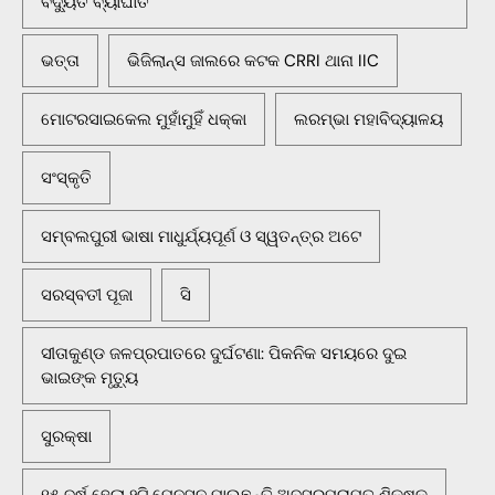
ବିଦ୍ୟୁତ ବ୍ୟାଘାତ
ଭତ୍ତା
ଭିଜିଲାନ୍ସ ଜାଲରେ କଟକ CRRI ଥାନା IIC
ମୋଟରସାଇକେଲ ମୁହାଁମୁହିଁ ଧକ୍କା
ଲରମ୍ଭା ମହାବିଦ୍ୟାଳୟ
ସଂସ୍କୃତି
ସମ୍ବଲପୁରୀ ଭାଷା ମାଧୁର୍ଯ୍ୟପୂର୍ଣ ଓ ସ୍ୱତନ୍ତ୍ର ଅଟେ
ସରସ୍ବତୀ ପୂଜା
ସି
ସୀତାକୁଣ୍ଡ ଜଳପ୍ରପାତରେ ଦୁର୍ଘଟଣା: ପିକନିକ ସମୟରେ ଦୁଇ
ଭାଇଙ୍କ ମୃତ୍ୟୁ
ସୁରକ୍ଷା