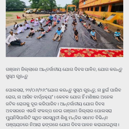
ଗଞ୍ଜାମ ଜିଲ୍ଲାରେ ଆନ୍ତର୍ଜାତୀୟ ଯୋଗ ଦିବସ ପାଳିତ, ଯୋଗ କରନ୍ତୁ
ସୁସ୍ଥ ରୁହନ୍ତୁ
ପୋଲସରା, ୨୨/୦୬/୨୬:”ଯୋଗ କରନ୍ତୁ ସୁସ୍ଥ ରୁହନ୍ତୁ, ନା ଛୁଇଁ ପାରିବ
ରୋଗ, ନା ଆସିବ ବାର୍ଦ୍ଧକ୍ୟ”। କେବଳ ଯୋଗ ହିଁ ମଣିଷର ଅନେକ
ଜଟିଳ ରୋଗକୁ ଦୂର କରିପାରିବ। ଆନ୍ତର୍ଜାତୀୟ ଯୋଗ ଦିବସ
ଅବସରରେ ଏଭଳି ସଂକଳ୍ପ ନେଇ ଗଞ୍ଜାମ ଜିଲ୍ଲାର ପୋଲସରା
ମ୍ୟୁନିସିପାଲିଟି ସ୍ଥିତ ସରସ୍ୱତୀ ଶିଶୁ ମନ୍ଦିର ସମେତ ବିଭିନ୍ନ
ପଞ୍ଚାୟତରେ ନିଆରା ଢଙ୍ଗରେ ଯୋଗ ଦିବସ ପାଳନ କରାଯାଇଥିଲା।