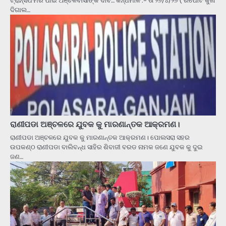
ଟ୍ରାନ୍ସଫର୍ମର ପାଇଁ ଅଞ୍ଚଳବାସୀଙ୍କ ଦାବି… କନ୍ଧମାଳ :- ତା ୨୬/୪/୨୬ ( ରିପୋର୍ଟ କୁନା
ଦିଗାଲ…
ରାଣୀପଡା ଅଞ୍ଚଳରେ ଯୁବକ କୁ ମାରଣାନ୍ତକ ଆକ୍ରମଣ।
ରାଣୀପଡା ଅଞ୍ଚଳରେ ଯୁବକ କୁ ମାରଣାନ୍ତକ ଆକ୍ରମଣ। ପୋଲସରା ସହର
ଉପକଣ୍ଠ ରାଣୀପଡା ବାଲିବନ୍ଧ ସାହିର ଶିବାଜୀ ବରଡ ନାମକ ଜଣେ ଯୁବକ କୁ ଦୁଇ
ଜଣ…