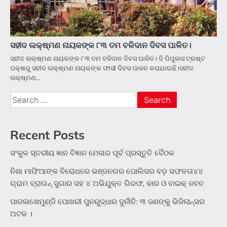
ସହୀଦ ଲକ୍ଷ୍ମଣ ନାୟକଙ୍କ ୮୩ ତମ ବଳିଦାନ ଦିବସ ପାଳିତ।
ସହୀଦ ଲକ୍ଷ୍ମଣ ନାୟକଙ୍କ ୮୩ ତମ ବଳିଦାନ ଦିବସ ପାଳିତ। ଦି ପିପୁଲସ ଟ୍ରଷ୍ଟ
ପକ୍ଷରୁ ସହୀଦ ଲକ୍ଷ୍ମଣ ନାୟକଙ୍କ ଫାସୀ ଦିବସ ପାଳନ କରାଯାଇଛି।ସହୀଦ
ଲକ୍ଷ୍ମଣ…
Search
for:
Recent Posts
ସଂକୁଳ ସ୍ତରୀୟ ଜ୍ଞାନ ବିଜ୍ଞାନ ମେଳାର ପୂର୍ବ ପ୍ରସ୍ତୁତି ବୈଠକ
ନିଶା ମାଫିଆଙ୍କ ବିରୋଧରେ ଭଞ୍ଜନଗର ପୋଲିସର ବଡ଼ ସଫଳତା୪୪
ଗ୍ରାମ ବ୍ରାଉନ୍ ସୁଗାର ସହ ୪ ଅଭିଯୁକ୍ତ ଗିରଫ, କାର ଓ ବାଇକ୍ ଜବତ
ପାରଳାଖେମୁଣ୍ଡି ପୋଖରୀ ପୁନରୁଦ୍ଧାର ଦୁର୍ନୀତି: ୩ ଜଣଙ୍କୁ ଭିଜିଲାନ୍ସର
ଅଟକ ।