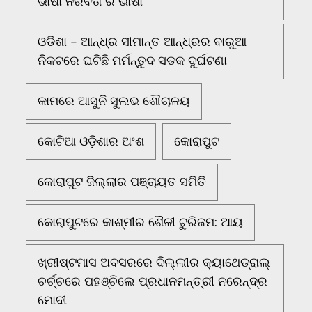
ଭାଷା ନିରବତା ର ଭାଷା
ଓଡିଶା - ଆନ୍ଧ୍ର ସୀମାନ୍ତ ଆନ୍ଧ୍ରର ବାରୁଆ
ନିକଟରେ ଘଟିଛି ମର୍ମନ୍ତୁଦ ସଡକ ଦୁର୍ଘଟଣା
କାମରେ ଆସୁନି ସୁଲଭ ଶୌଚାଳୟ
କୋଟିଆ ଓଡ଼ିଶାର ଅଂଶ
କୋରାପୁଟ
କୋରାପୁଟ ଜିଲ୍ଲାର ପଞ୍ଚାୟତ ସମିତି
କୋରାପୁଟରେ କାଶ୍ମୀର ଶୈଳୀ ଟୁରିଜମ: ଆୟ
ଖ୍ରୀଷ୍ଟମାସ ଅବସରରେ ଦିଲ୍ଲୀର କ୍ୟାଥେଡ୍ରାଲ୍
ଚର୍ଚ୍ଚରେ ପହଞ୍ଚିଲେ ପ୍ରଧାନମନ୍ତ୍ରୀ ନରେନ୍ଦ୍ର
ମୋଦୀ