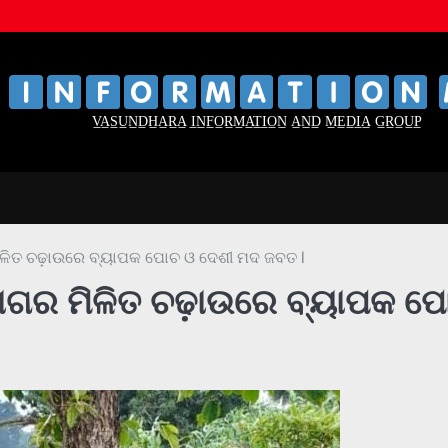
‌
‌
V̲A̲S̲U̲N̲D̲H̲A̲R̲A̲ I̲N̲F̲O̲R̲M̲A̲T̲I̲O̲N̲ A̲N̲D̲ M̲E̲D̲I̲A̲ G̲R̲O̲U̲P̲
ଳିତ ଚଢ଼ାଉରେ ବ୍ୟାପକ ପୋଚ ଓ ଦେଶୀ ମଦ ଜବତ l
ାଗର ମିଳିତ ଚଢ଼ାଉରେ ବ୍ୟାପକ ପ