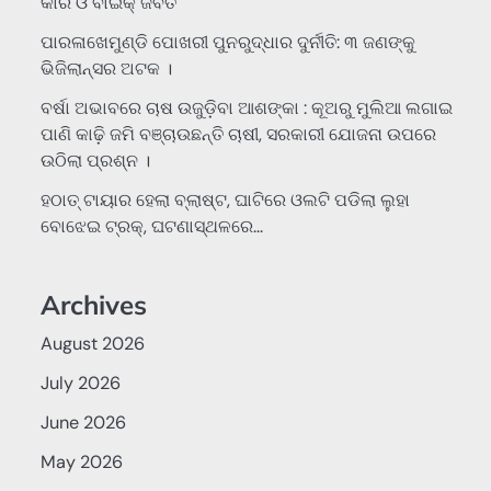
କାର ଓ ବାଇକ୍ ଜବତ
ପାରଳାଖେମୁଣ୍ଡି ପୋଖରୀ ପୁନରୁଦ୍ଧାର ଦୁର୍ନୀତି: ୩ ଜଣଙ୍କୁ
ଭିଜିଲାନ୍ସର ଅଟକ ।
ବର୍ଷା ଅଭାବରେ ଚାଷ ଉଜୁଡ଼ିବା ଆଶଙ୍କା : କୂଅରୁ ମୁଲିଆ ଲଗାଇ
ପାଣି କାଢ଼ି ଜମି ବଞ୍ଚାଉଛନ୍ତି ଚାଷୀ, ସରକାରୀ ଯୋଜନା ଉପରେ
ଉଠିଲା ପ୍ରଶ୍ନ ।
ହଠାତ୍‌ ଟାୟାର ହେଲା ବ୍ଲାଷ୍ଟ, ଘାଟିରେ ଓଲଟି ପଡିଲା ଲୁହା
ବୋଝେଇ ଟ୍ରକ୍‌, ଘଟଣାସ୍ଥଳରେ…
Archives
August 2026
July 2026
June 2026
May 2026