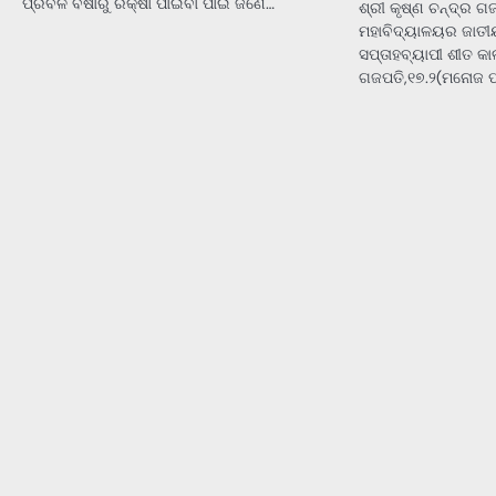
ପ୍ରବଳ ବର୍ଷାରୁ ରକ୍ଷା ପାଇବା ପାଇଁ ଜଣେ…
ଶ୍ରୀ କୃଷ୍ଣ ଚନ୍ଦ୍ର ଗ
ମହାବିଦ୍ୟାଳୟର ଜାତୀ
ସପ୍ତାହବ୍ୟାପୀ ଶୀତ କା
ଗଜପତି,୧୭.୨(ମନୋଜ ପା