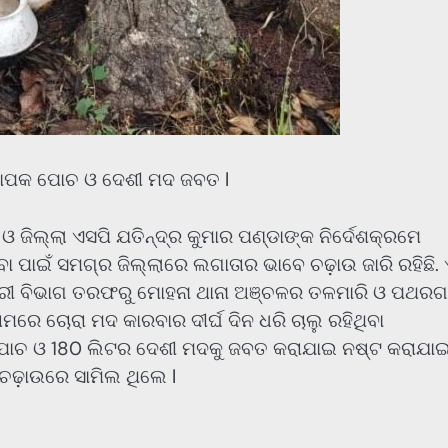
ୟାପକ ପୋଚ ଓ ଦେଶୀ ମଦ ଜବତ l
 ଓ ଜିଲ୍ଲା ଏସପି ଯତିନ୍ଦ୍ର କୁମାର ପଣ୍ଡାଙ୍କ ନିର୍ଦେଶକ୍ରମେ
ା ପାଇଁ ସମଗ୍ର ଜିଲ୍ଲାରେ ଲଗାତାର ଭାବେ ଚଢ଼ାଉ ଜାରି ରହିଛି. 
ାରୀ ବିଭାଗ ତରଫରୁ ମୋହନା ଥାନା ଅଞ୍ଚଳର ତଳମାରି ଓ ପଥରଗ
ମରେ ଚୋରା ମଦ କାରବାର ଦୀର୍ଘ ଦିନ ଧରି ଚାଲୁ ରହିଥିବା
ପୋଚ ଓ 180 ଲିଟର ଦେଶୀ ମଦକୁ ଜବତ କରାଯାଇ ନଷ୍ଟ କରାଯାଇଛ
ଚଢ଼ାଉରେ ସାମିଲ ଥିଲେ l