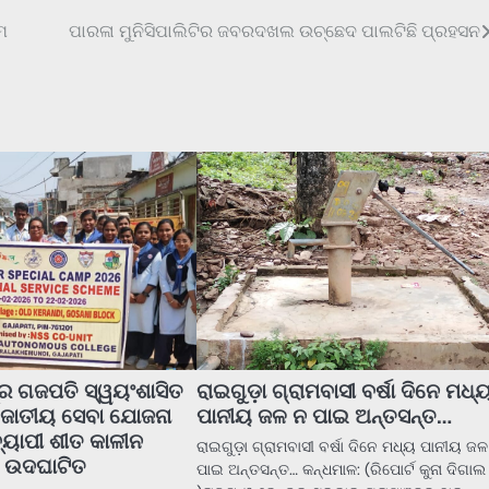
ିମ
ପାରଳା ମୁନିସିପାଲିଟିର ଜବରଦଖଲ ଉଚ୍ଛେଦ ପାଲଟିଛି ପ୍ରହସନ
ଦ୍ର ଗଜପତି ସ୍ୱୟଂଶାସିତ
ରାଇଗୁଡ଼ା ଗ୍ରାମବାସୀ ବର୍ଷା ଦିନେ ମଧ୍
 ଜାତୀୟ ସେବା ଯୋଜନା
ପାନୀୟ ଜଳ ନ ପାଇ ଅନ୍ତସନ୍ତ…
୍ୟାପୀ ଶୀତ କାଳୀନ
ରାଇଗୁଡ଼ା ଗ୍ରାମବାସୀ ବର୍ଷା ଦିନେ ମଧ୍ୟ ପାନୀୟ ଜ
ର ଉଦଘାଟିତ
ପାଇ ଅନ୍ତସନ୍ତ… କନ୍ଧମାଳ: (ରିପୋର୍ଟ କୁନା ଦିଗାଲ