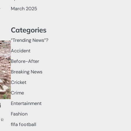
March 2025
Categories
“Trending News”?
Accident
Before-After
Breaking News
Cricket
Crime
Entertainment
ୟ
Fashion
ଳ ନ
fifa football