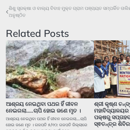
ଶିଶୁ ସୂରକ୍ଷା ଓ ବାଲ୍ୟ ବିବାହ ମୁକ୍ତ ଗ୍ରାମ ପଞ୍ଚାୟତ ସମ୍ପର୍କିତ ତାଲ
Post
ଅନୁଷ୍ଠିତ
navigation
Related Posts
ଆଶ୍ରୟ ନେଇଥିବା ପଥର ହିଁ ଜୀବନ
ଶ୍ରୀ କୃଷ୍ଣ ଚନ୍
ନେଇଗଲା…..ଚାପି ହୋଇ ଜଣେ ମୃତ ।
ମହାବିଦ୍ୟାଳୟର
ପକ୍ଷରୁ ସପ୍ତାହବ
ଆଶ୍ରୟ ନେଇଥିବା ପଥର ହିଁ ଜୀବନ ନେଇଗଲା…..ଚାପି
ସ୍ଵତନ୍ତ୍ର ଶିବି
ହୋଇ ଜଣେ ମୃତ । ଗଜପତି ୫/୧୦: ଗଜପତି ଜିଲ୍ଲାରେ