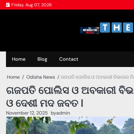
Skip
Friday, Aug 07, 2026
to
content
Home
Blog
Contact
Home
Odisha News
ଗଜପତି ପୋଲିସ ଓ ଅବକାରୀ ବିଭାଗର ମି
ଗଜପତି ପୋଲିସ ଓ ଅବକାରୀ ବିଭ
ଓ ଦେଶୀ ମଦ ଜବତ l
November 12, 2025
by
admin