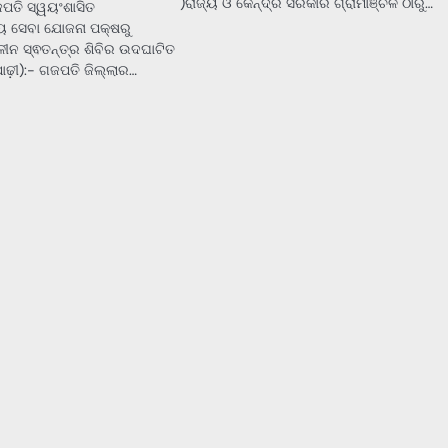
)ରାଜ୍ୟ ଓ କେନ୍ଦ୍ର ସରକାର ଗ୍ରାମାଞ୍ଚଳ ଠାରୁ…
ଜପତି ସ୍ୱୟଂଶାସିତ
ୟ ସେବା ଯୋଜନା ପକ୍ଷରୁ
ଳୀନ ସ୍ଵତନ୍ତ୍ର ଶିବିର ଉଦଘାଟିତ
ଢ଼ୀ):- ଗଜପତି ଜିଲ୍ଲାର…