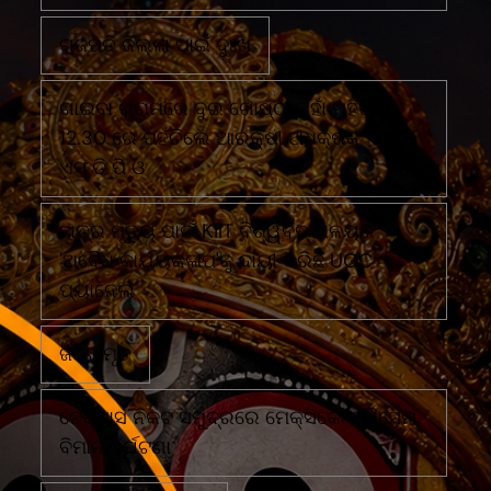
ଗଜପତି ଜିଲ୍ଲା ପାଇଁ ଦୁଃଖ
ଗାଇବା ଗ୍ରାମରେ ଦୁଇ ଗୋଷ୍ଠୀ ମୁହାଁ ମୁହିଁରାତି
12.30 ରେ ପହଁଚିଲେ ଆରକ୍ଷୀ ଅଧିକ୍ଷକ ଏବଂ
ଏସ ଡି ପି ଓ
ଛାତ୍ର ମୃତ୍ୟୁ ପାଇଁ KIIT ବିଶ୍ୱବିଦ୍ୟାଳୟର
'ଅବୈଧ କାର୍ଯ୍ୟକଳାପ'କୁ ଦାୟୀ କରିଛି UGC
ପ୍ୟାନେଲ
ଜଣେ ମୃତ
ଟେକ୍ସାସ ନିକଟ ସମୁଦ୍ରରେ ମେକ୍ସିକୋ ନୌସେନା
ବିମାନ ଦୁର୍ଘଟଣା