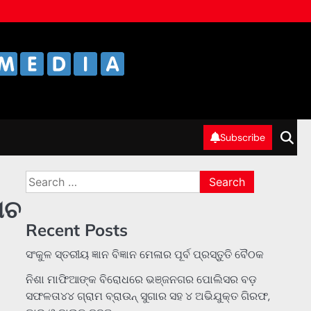
Subscribe
Search
for:
ୋଚ
Recent Posts
ସଂକୁଳ ସ୍ତରୀୟ ଜ୍ଞାନ ବିଜ୍ଞାନ ମେଳାର ପୂର୍ବ ପ୍ରସ୍ତୁତି ବୈଠକ
ନିଶା ମାଫିଆଙ୍କ ବିରୋଧରେ ଭଞ୍ଜନଗର ପୋଲିସର ବଡ଼
ସଫଳତା୪୪ ଗ୍ରାମ ବ୍ରାଉନ୍ ସୁଗାର ସହ ୪ ଅଭିଯୁକ୍ତ ଗିରଫ,