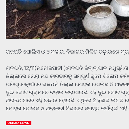
ଗଜପତି ପୋଲିସ ଓ ଅବକାରୀ ବିଭାଗର ମିଳିତ ଚଢ଼ାଉରେ ବ୍
ଗଜପତି, 12/11(ମନେlଜପାଢୀ ):ଗଜପତି ଜିଲ୍ଲାପାଳ ମଧୁସ୍ମିତା
ଜିଲ୍ଲାରେ ଚୋରା ମଦ କାରବାରକୁ ସମ୍ପୂର୍ଣ ରୁପେ ବିଲୋପ କରିବ
ପରିପ୍ରେକ୍ଷୀରେ ଗଜପତି ଜିଲ୍ଲା ମୋହନା ପୋଲିସ ଓ ଅବକ
ଦୁଇ ଗୋଟି ଗ୍ରାମରେ ଚଢାଉ କରାଯାଇଛି. ଏହି ଦୁଇ ଗୋଟି ଗ୍ରା
ଅଭିଯୋଗରେ ଏହି ଚଢ଼ାଉ ହୋଇଛି. ଏଥିରେ 2 ହଜାର ଲିଟର 
ମୋହନା ପୋଲିସ ଓ ଅବକାରୀ ବିଭାଗର ସମସ୍ତ କର୍ମଚାରୀ ଏହି 
ODISHA NEWS