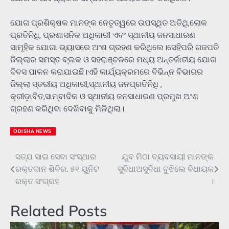
ଯୋଗ ପ୍ରଶିକ୍ଷକ ମାନଙ୍କ ନେତୃତ୍ୱରେ ଉପସ୍ଥିତ ଅତିଥି,ଲୋକ
ପ୍ରତିନିଧି, ପ୍ରଶାସନିକ ଅଧିକାରୀ ଏବଂ ସ୍ଥାନୀୟ ଜନସାଧାରଣ
ସାମୂହିକ ଯୋଗା ଭ୍ୟାସରେ ଅଂଶ ଗ୍ରହଣ କରିଥିଲେ।ସେହିପରି ଗଜପତି
ଜିଲ୍ଲାର ସମସ୍ତ ବ୍ଲକ ଓ ସହରାଞ୍ଚଳରେ ମଧ୍ୟ ଅନ୍ତର୍ଜାତୀୟ ଯୋଗ
ଦିବସ ପାଳନ କରାଯାଇଛି।ଏହି କାର୍ଯ୍ୟକ୍ରମରେ ବିଭିନ୍ନ ବିଭାଗର
ଜିଲ୍ଲା ସ୍ତରୀୟ ଅଧିକାରୀ,ସ୍ଥାନୀୟ ଜନପ୍ରତିନିଧି ,
କ୍ରୀଡ଼ାବିତ,ସାମ୍ବାଦିକ ଓ ସ୍ଥାନୀୟ ଜନସାଧାରଣ ପ୍ରମୁଖ ଅଂଶ
ଗ୍ରହଣ କରିଥିବା ଦେଖିବାକୁ ମିଳିଥିଲା।
ODISHA NEWS
ସତ୍ଯ ସାଇ ସେବା ସଂସ୍ଥାର
ଯୁବ ମିଠା ବ୍ୟବସାୟୀ ମାନଙ୍କ
Post
ରକ୍ତଦାନ ଶିବିର. ୫୧ ୟୁନିଟ
ସୁବିଧାଅସୁବିଧା ବୁଝିଲେ ବିଧାୟକ
navigation
ରକ୍ତ ସଂଗ୍ରହ
।
Related Posts