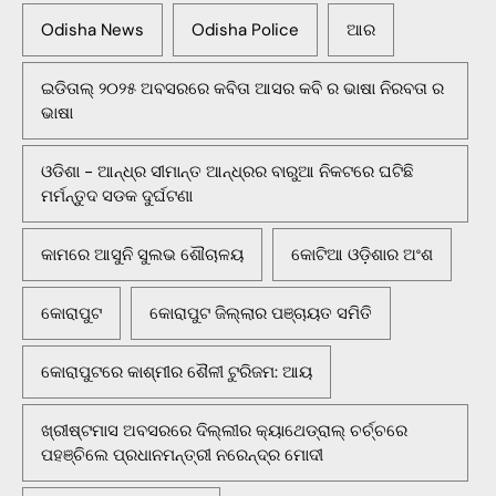
Odisha News
Odisha Police
ଆର
ଇଡିତାଲ୍ ୨୦୨୫ ଅବସରରେ କବିତା ଆସର କବି ର ଭାଷା ନିରବତା ର
ଭାଷା
ଓଡିଶା - ଆନ୍ଧ୍ର ସୀମାନ୍ତ ଆନ୍ଧ୍ରର ବାରୁଆ ନିକଟରେ ଘଟିଛି
ମର୍ମନ୍ତୁଦ ସଡକ ଦୁର୍ଘଟଣା
କାମରେ ଆସୁନି ସୁଲଭ ଶୌଚାଳୟ
କୋଟିଆ ଓଡ଼ିଶାର ଅଂଶ
କୋରାପୁଟ
କୋରାପୁଟ ଜିଲ୍ଲାର ପଞ୍ଚାୟତ ସମିତି
କୋରାପୁଟରେ କାଶ୍ମୀର ଶୈଳୀ ଟୁରିଜମ: ଆୟ
ଖ୍ରୀଷ୍ଟମାସ ଅବସରରେ ଦିଲ୍ଲୀର କ୍ୟାଥେଡ୍ରାଲ୍ ଚର୍ଚ୍ଚରେ
ପହଞ୍ଚିଲେ ପ୍ରଧାନମନ୍ତ୍ରୀ ନରେନ୍ଦ୍ର ମୋଦୀ