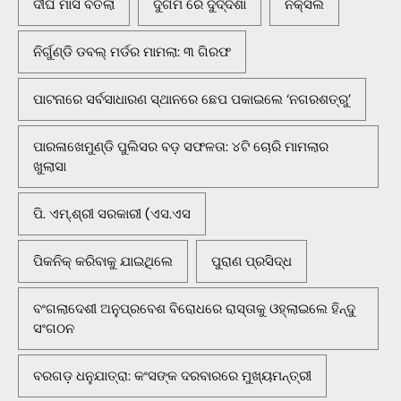
ଦୀର୍ଘ ମାସ ବିତିଲା
ଦୁର୍ଗମ ରେ ଦୁର୍ଦ୍ଦଶା
ନକ୍ସଲ
ନିର୍ଗୁଣ୍ଡି ଡବଲ୍ ମର୍ଡର ମାମଲା: ୩ ଗିରଫ
ପାଟନାରେ ସର୍ବସାଧାରଣ ସ୍ଥାନରେ ଛେପ ପକାଇଲେ ‘ନଗରଶତ୍ରୁ’
ପାରଳାଖେମୁଣ୍ଡି ପୁଲିସର ବଡ଼ ସଫଳତା: ୪ଟି ଚୋରି ମାମଲାର
ଖୁଲାସା
ପି. ଏମ୍.ଶ୍ରୀ ସରକାରୀ (ଏସ.ଏସ
ପିକନିକ୍‌ କରିବାକୁ ଯାଇଥିଲେ
ପୁରାଣ ପ୍ରସିଦ୍ଧ
ବଂଗଲାଦେଶୀ ଅନୁପ୍ରବେଶ ବିରୋଧରେ ରାସ୍ତାକୁ ଓହ୍ଲାଇଲେ ହିନ୍ଦୁ
ସଂଗଠନ
ବରଗଡ଼ ଧନୁଯାତ୍ରା: କଂସଙ୍କ ଦରବାରରେ ମୁଖ୍ୟମନ୍ତ୍ରୀ