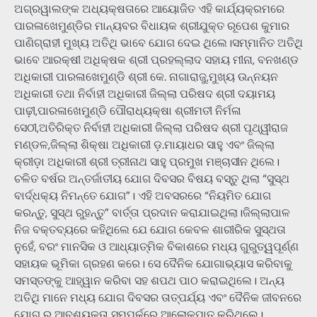
ଅଗ୍ରୱାଲଙ୍କ ଅଧ୍ୟକ୍ଷତାରେ ଆୟୋଜିତ ଏହି କାର୍ଯ୍ୟକ୍ରମରେ
ପାରଳାଖେମୁଣ୍ଡିର ମାନ୍ୟବର ବିଧାୟକ ଶ୍ରୀଯୁକ୍ତ ରୂପେଶ କୁମାର
ପାଣିଗ୍ରାହୀ ମୁଖ୍ୟ ଅତିଥି ଭାବେ ଯୋଗ ଦେଇ ଥିଲେ।ସମ୍ମାନିତ ଅତିଥି
ଭାବେ ଆରକ୍ଷୀ ଅଧିକ୍ଷକ ଶ୍ରୀ ପ୍ରହଲ୍ଲାଦ ସହାୟ ମୀନା, ବନଖଣ୍ଡ
ଅଧିକାରୀ ପାରଳାଖେମୁଣ୍ଡି ଶ୍ରୀ କେ. ନାଗାରାଜୁ,ମୁଖ୍ୟ ଉନ୍ନୟନ
ଅଧିକାରୀ ତଥା ନିର୍ବାହୀ ଅଧିକାରୀ ଜିଲ୍ଲା ପରିଷଦ ଶ୍ରୀ ଦୟାମୟ
ପାଢ଼ୀ,ପାରଳାଖେମୁଣ୍ଡି ପୌରାଧ୍ୟକ୍ଷା ଶ୍ରୀମତୀ ନିର୍ମଳା
ସେଠୀ,ଅତିରିକ୍ତ ନିର୍ବାହୀ ଅଧିକାରୀ ଜିଲ୍ଲା ପରିଷଦ ଶ୍ରୀ ପୃଥ୍ୱୀରାଜ
ମଣ୍ଡଳ,ଜିଲ୍ଲା ଶିକ୍ଷା ଅଧିକାରୀ ଡ଼.ମାୟାଧର ସାହୁ ଏବଂ ଜିଲ୍ଲା
କ୍ରୀଡ଼ା ଅଧିକାରୀ ଶ୍ରୀ ତ୍ରୀନାଥ ସାହୁ ପ୍ରମୁଖ ମଞ୍ଚାସୀନ ଥିଲେ।
ଚଳିତ ବର୍ଷର ଅନ୍ତର୍ଜାତୀୟ ଯୋଗ ଦିବସର ବିଷୟ ବସ୍ତୁ ଥିଲା “ସୁସ୍ଥ
ବାର୍ଦ୍ଧକ୍ୟ ନିମନ୍ତେ ଯୋଗ”। ଏହି ଅବସରରେ “ନିୟମିତ ଯୋଗ
କରନ୍ତୁ, ସୁସ୍ଥ ରୁହନ୍ତୁ” ବାର୍ତ୍ତା ପ୍ରଦାନ କରାଯାଇଥିଲା।ଜିଲ୍ଲାପାଳ
ନିଜ ବକ୍ତବ୍ୟରେ କହିଥିଲେ ଯେ ଯୋଗ କେବଳ ଶାରୀରିକ ସୁସ୍ଥତା
ନୁହେଁ, ବରଂ ମାନସିକ ଓ ଆଧ୍ୟାତ୍ମିକ ବିକାଶରେ ମଧ୍ୟ ଗୁରୁତ୍ୱପୂର୍ଣ୍ଣ
ସହାୟକ ଭୂମିକା ଗ୍ରହଣ କରେ। ସେ ଦୈନିକ ଯୋଗାଭ୍ୟାସ କରିବାକୁ
ସମସ୍ତଙ୍କୁ ଆହ୍ୱାନ କରିବା ସହ ଶପଥ ପାଠ କରାଇଥିଲେ। ଅନ୍ୟ
ଅତିଥି ମାନେ ମଧ୍ୟ ଯୋଗ ଦିବସର ତାତ୍ପର୍ଯ୍ୟ ଏବଂ ଦୈନିକ ଜୀବନରେ
ଯୋଗ ର ଆବଶ୍ୟକତା ସମ୍ପର୍କରେ ଆଲୋକପାତ କରିଥିଲେ।