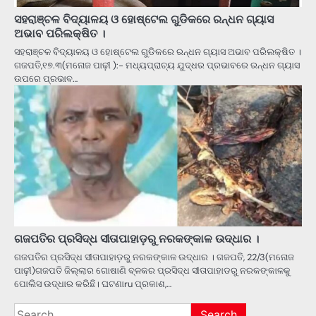
ସହରାଞ୍ଚଳ ବିଦ୍ୟାଳୟ ଓ ହୋଷ୍ଟେଲ ଗୁଡିକରେ ରନ୍ଧନ ଗ୍ୟାସ
ଅଭାବ ପରିଲକ୍ଷିତ ।
ସହରାଞ୍ଚଳ ବିଦ୍ୟାଳୟ ଓ ହୋଷ୍ଟେଲ ଗୁଡିକରେ ରନ୍ଧନ ଗ୍ୟାସ ଅଭାବ ପରିଲକ୍ଷିତ ।
ଗଜପତି,୧୭.୩(ମନୋଜ ପାଢ଼ୀ ):- ମଧ୍ୟପ୍ରାଚ୍ୟ ଯୁଦ୍ଧର ପ୍ରଭାବରେ ରନ୍ଧନ ଗ୍ୟାସ
ଉପରେ ପ୍ରଭାବ…
ଗଜପତିର ପ୍ରସିଦ୍ଧ ସୀତାପାହାଡ଼ରୁ ନରକଙ୍କାଳ ଉଦ୍ଧାର ।
ଗଜପତିର ପ୍ରସିଦ୍ଧ ସୀତାପାହାଡ଼ରୁ ନରକଙ୍କାଳ ଉଦ୍ଧାର । ଗଜପତି, 22/3(ମନୋଜ
ପାଢ଼ୀ)ଗଜପତି ଜିଲ୍ଲାର ଗୋଷାଣି ବ୍ଳକର ପ୍ରସିଦ୍ଧ ସୀତାପାହାଡରୁ ନରକଙ୍କାଳକୁ
ପୋଲିସ ଉଦ୍ଧାର କରିଛି। ଘଟଣାru ପ୍ରକାଶ,…
Search