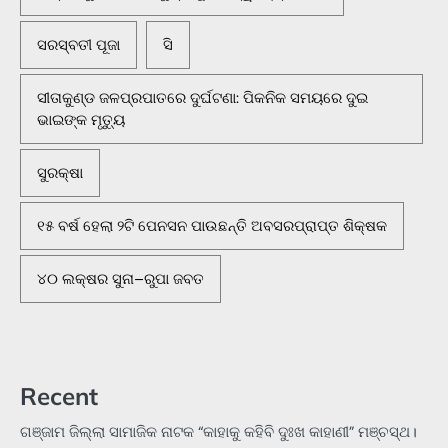
ସରସ୍ବତୀ ପୂଜା
ସି
ସୀତାକୁଣ୍ଡ ଜଳପ୍ରପାତରେ ଦୁର୍ଘଟଣା: ପିକନିକ ସମୟରେ ଦୁଇ
ଭାଇଙ୍କ ମୃତ୍ୟୁ
ସୁରକ୍ଷା
୧୫ ବର୍ଷ ହେଲା ୨ଟି ପେନସନ ପାଉଛନ୍ତି ଅବସରପ୍ରାପ୍ତ ଶିକ୍ଷକ
୪୦ ଲକ୍ଷର ସୁନା–ରୁପା ଜବତ
Recent
ଗଞ୍ଜାମ ଜିଲ୍ଲା ସାମାଜିକ ନାଟକ “କାହାକୁ କହିବି ଦୁଃଖ କାହାଣୀ” ମଞ୍ଚସ୍ଥ।