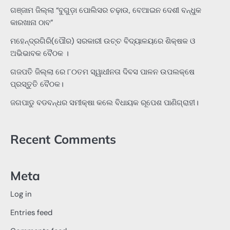
ଗଞ୍ଜାମ ଜିଲ୍ଲା “ବୁଗୁଡ଼ା ପୋଲିସର ଚଢ଼ାଉ, ବେଆଇନ ଦେଶୀ ବନ୍ଧୁକ
କାରଖାନା ଠାବ”
ମହେନ୍ଦ୍ରଗିରି(ପୌର) ସରକାରୀ ଉଚ୍ଚ ବିଦ୍ୟାଳୟରେ ଶିକ୍ଷକ ଓ
ଅଭିଭାବକ ବୈଠକ ।
ଗଜପତି ଜିଲ୍ଲା ରେ ୮୦ତମ ସ୍ୱାଧୀନତା ଦିବସ ପାଳନ ଉପଲକ୍ଷେ
ପ୍ରସ୍ତୁତି ବୈଠକ।
ଜଗପାଡୁ ବଡବନ୍ଧର ସମୀକ୍ଷା କଲେ ବିଧାୟକ ରୂପେଶ ପାଣିଗ୍ରାହୀ।
Recent Comments
Meta
Log in
Entries feed