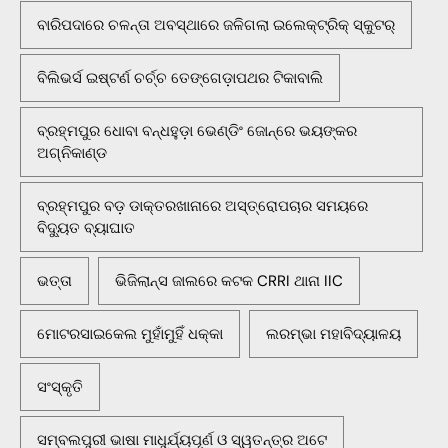
ବାରିପଦାରେ ଚଳନ୍ତା ଅବସ୍ଥାରେ ଜଳିଗଲା ଇଲେକ୍ଟ୍ରିକ୍ ସ୍କୁଟର୍
ବିଲିଭର୍ସ ଇଷ୍ଟର୍ଣ ଚର୍ଚ୍ଚ ତେଙ୍ଗେଡ଼ାପଥର ଟିକାବାଲି
ବ୍ରହ୍ମପୁର ଧୋବା ବନ୍ଧହୁଡ଼ା ଭେଣ୍ଡିଂ ଜୋନ୍‌ରେ ଭୟଙ୍କର
ଅଗ୍ନିକାଣ୍ଡ
ବ୍ରହ୍ମପୁର ବଡ଼ ଡାକ୍ତରଖାନାରେ ଅସ୍ତ୍ରୋପଚାର ସମୟରେ
ବିଦ୍ୟୁତ ବ୍ୟାଘାତ
ଭତ୍ତା
ଭିଜିଲାନ୍ସ ଜାଲରେ କଟକ CRRI ଥାନା IIC
ମୋଟରସାଇକେଲ ମୁହାଁମୁହିଁ ଧକ୍କା
ଲରମ୍ଭା ମହାବିଦ୍ୟାଳୟ
ସଂସ୍କୃତି
ସମ୍ବଲପୁରୀ ଭାଷା ମାଧୁର୍ଯ୍ୟପୂର୍ଣ ଓ ସ୍ୱତନ୍ତ୍ର ଅଟେ