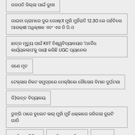
ଗଜପତି ଜିଲ୍ଲା ପାଇଁ ଦୁଃଖ
ଗାଇବା ଗ୍ରାମରେ ଦୁଇ ଗୋଷ୍ଠୀ ମୁହାଁ ମୁହିଁରାତି 12.30 ରେ ପହଁଚିଲେ
ଆରକ୍ଷୀ ଅଧିକ୍ଷକ ଏବଂ ଏସ ଡି ପି ଓ
ଛାତ୍ର ମୃତ୍ୟୁ ପାଇଁ KIIT ବିଶ୍ୱବିଦ୍ୟାଳୟର 'ଅବୈଧ
କାର୍ଯ୍ୟକଳାପ'କୁ ଦାୟୀ କରିଛି UGC ପ୍ୟାନେଲ
ଜଣେ ମୃତ
ଟେକ୍ସାସ ନିକଟ ସମୁଦ୍ରରେ ମେକ୍ସିକୋ ନୌସେନା ବିମାନ ଦୁର୍ଘଟଣା
ଡି)ଉଚ୍ଚ ବିଦ୍ୟାଳୟ
ଡୁଙ୍ଗି ଠାରେ ବୁଲେଟ କାର୍ ମୁହାଁ ମୁହିଁ ଧକ୍କାରେ ଜଳିଗଲା ଦୁଇଟି
ଗାଡି