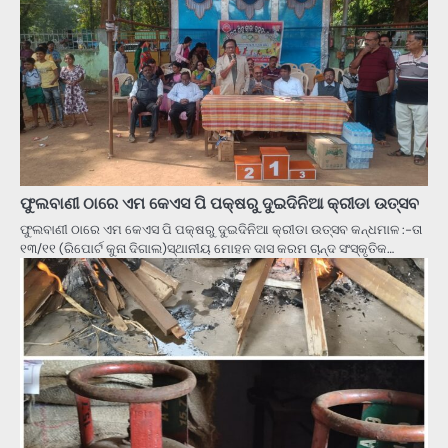
ଫୁଲବାଣୀ ଠାରେ ଏମ କେଏସ ପି ପକ୍ଷରୁ ଦୁଇଦିନିଆ କ୍ରୀଡା ଉତ୍ସବ
ଫୁଲବାଣୀ ଠାରେ ଏମ କେଏସ ପି ପକ୍ଷରୁ ଦୁଇଦିନିଆ କ୍ରୀଡା ଉତ୍ସବ କନ୍ଧମାଳ :-ତା
୧୩/୧୧ (ରିପୋର୍ଟ କୁନା ଦିଗାଲ)ସ୍ଥାନୀୟ ମୋହନ ଦାସ କରମ ଚାନ୍ଦ ସଂସ୍କୃତିକ…