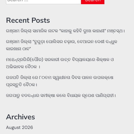
for:
Recent Posts
ଗଞ୍ଜାମ ଜିଲ୍ଲା ସାମାଜିକ ନାଟକ “କାହାକୁ କହିବି ଦୁଃଖ କାହାଣୀ” ମଞ୍ଚସ୍ଥ।
ଗଞ୍ଜାମ ଜିଲ୍ଲା “ବୁଗୁଡ଼ା ପୋଲିସର ଚଢ଼ାଉ, ବେଆଇନ ଦେଶୀ ବନ୍ଧୁକ
କାରଖାନା ଠାବ”
ମହେନ୍ଦ୍ରଗିରି(ପୌର) ସରକାରୀ ଉଚ୍ଚ ବିଦ୍ୟାଳୟରେ ଶିକ୍ଷକ ଓ
ଅଭିଭାବକ ବୈଠକ ।
ଗଜପତି ଜିଲ୍ଲା ରେ ୮୦ତମ ସ୍ୱାଧୀନତା ଦିବସ ପାଳନ ଉପଲକ୍ଷେ
ପ୍ରସ୍ତୁତି ବୈଠକ।
ଜଗପାଡୁ ବଡବନ୍ଧର ସମୀକ୍ଷା କଲେ ବିଧାୟକ ରୂପେଶ ପାଣିଗ୍ରାହୀ।
Archives
August 2026