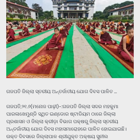
ଗଜପତି ଜିଲ୍ଲା ସ୍ତରୀୟ ଅନ୍ତର୍ଜାତୀୟ ଯୋଗ ଦିବସ ପାଳିତ …
ଗଜପତି,୨୧.୬(ମନୋଜ ପାଢ଼ୀ)-:ଗଜପତି ଜିଲ୍ଲା ସଦର ମହକୁମା
ପାରଳାଖେମୁଣ୍ଡି ସ୍ଥିତ ଇଣ୍ଡୋର ଷ୍ଟାଡିୟମ ଠାରେ ଜିଲ୍ଲା
ପ୍ରଶାସନ ଓ ଜିଲ୍ଲା କ୍ରୀଡ଼ା ବିଭାଗ ପକ୍ଷରୁ ଜିଲ୍ଲା ସ୍ତରୀୟ
ଅନ୍ତର୍ଜାତୀୟ ଯୋଗ ଦିବସ ମହାସମାରୋହରେ ପାଳିତ ହୋଇଯାଇଛି।
ଉକ୍ତ ଦିବସରେ ଜିଲ୍ଲାପାଳ ଶ୍ରୀଯୁକ୍ତ ଅକ୍ଷୟ ସୁନୀଲ