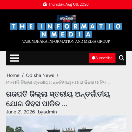
Skip
Thursday, Aug 06, 2026
to
content
‌
‌
V̲A̲S̲U̲N̲D̲H̲A̲R̲A̲ I̲N̲F̲O̲R̲M̲A̲T̲I̲O̲N̲ A̲N̲D̲ M̲E̲D̲I̲A̲ G̲R̲O̲U̲P̲
Subscribe
Home
Odisha News
ଗଜପତି ଜିଲ୍ଲା ସ୍ତରୀୟ ଅନ୍ତର୍ଜାତୀୟ ଯୋଗ ଦିବସ ପାଳିତ …
ଗଜପତି ଜିଲ୍ଲା ସ୍ତରୀୟ ଅନ୍ତର୍ଜାତୀୟ
ଯୋଗ ଦିବସ ପାଳିତ …
June 21, 2026
by
admin