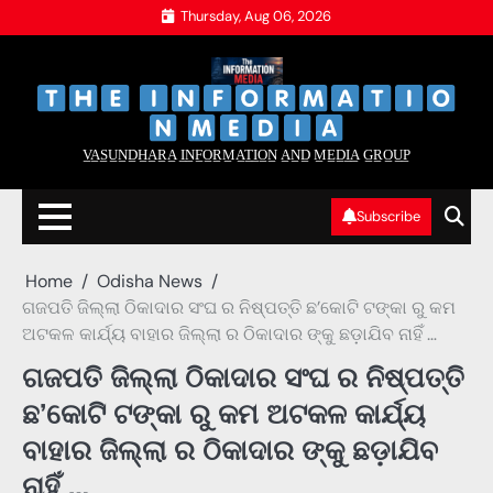
Skip
Thursday, Aug 06, 2026
to
content
‌
‌
V̲A̲S̲U̲N̲D̲H̲A̲R̲A̲ I̲N̲F̲O̲R̲M̲A̲T̲I̲O̲N̲ A̲N̲D̲ M̲E̲D̲I̲A̲ G̲R̲O̲U̲P̲
Subscribe
Home
Odisha News
ଗଜପତି ଜିଲ୍ଲା ଠିକାଦାର ସଂଘ ର ନିଷ୍ପତ୍ତି ଛ’କୋଟି ଟଙ୍କା ରୁ କମ
ଅଟକଳ କାର୍ଯ୍ୟ ବାହାର ଜିଲ୍ଲା ର ଠିକାଦାର ଙ୍କୁ ଛଡ଼ାଯିବ ନାହିଁ …
ଗଜପତି ଜିଲ୍ଲା ଠିକାଦାର ସଂଘ ର ନିଷ୍ପତ୍ତି
ଛ’କୋଟି ଟଙ୍କା ରୁ କମ ଅଟକଳ କାର୍ଯ୍ୟ
ବାହାର ଜିଲ୍ଲା ର ଠିକାଦାର ଙ୍କୁ ଛଡ଼ାଯିବ
ନାହିଁ …