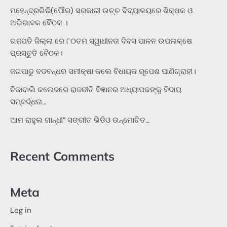
ମହେନ୍ଦ୍ରଗିରି(ପୌର) ସରକାରୀ ଉଚ୍ଚ ବିଦ୍ୟାଳୟରେ ଶିକ୍ଷକ ଓ
ଅଭିଭାବକ ବୈଠକ ।
ଗଜପତି ଜିଲ୍ଲା ରେ ୮୦ତମ ସ୍ୱାଧୀନତା ଦିବସ ପାଳନ ଉପଲକ୍ଷେ
ପ୍ରସ୍ତୁତି ବୈଠକ।
ଜଗପାଡୁ ବଡବନ୍ଧର ସମୀକ୍ଷା କଲେ ବିଧାୟକ ରୂପେଶ ପାଣିଗ୍ରାହୀ।
ଟିକାବାଲି କଲେଜରେ ରାଜନୀତି ବିଜ୍ଞାନର ଅଧ୍ୟାପକଙ୍କୁ ବିଦାୟ
ସମ୍ବର୍ଦ୍ଧନା…
ଆମ ରାହୁଲ ଗାନ୍ଧୀ” ସଙ୍ଗୀତ ଭିଡିଓ ଉନ୍ମୋଚିତ…
Recent Comments
Meta
Log in