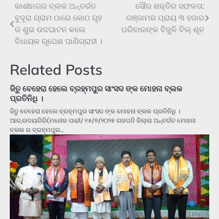
କାଶୀନଗର ବ୍ଲକ ଅନ୍ତର୍ଗତ
ସୌର ଶକ୍ତିର ସଫଳତା:
Post
ବୁଦୂରା ଗ୍ରାମ ଠାରେ କୋଠ ଗୃହ
ଗଞ୍ଜାମର ପ୍ରାୟ ୩ ହଜାର
navigation
ର ଶୁଭ ଉଦଘାଟନ କଲେ
ପରିବାରଙ୍କ ବିଜୁଳି ବିଲ୍ ଶୂନ
ବିଧାୟକ ରୂପେଶ ପାଣିଗ୍ରାହୀ ।
Related Posts
ଜିତୁ ବେହେରା ହେଲେ ବ୍ରହ୍ମପୁର ସାଂସଦ ଙ୍କ ମୋହନା ବ୍ଲକ
ପ୍ରତିନିଧି ।
ଜିତୁ ବେହେରା ହେଲେ ବ୍ରହ୍ମପୁର ସାଂସଦ ଙ୍କ ମୋହନା ବ୍ଲକ ପ୍ରତିନିଧି ।
ଆର,ଉଦୟଗିରି(ମନୋଜ ପାଢୀ/ ୧୫/୭/୨୦୨୫ ଗଜପତି ଜିଲ୍ଲା ଅନ୍ତର୍ଗତ ମୋହନା
ବ୍ଲକ ର ବ୍ରହ୍ମପୁର…