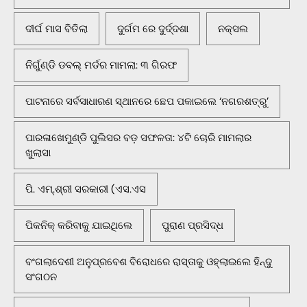
ଦୀର୍ଘ ମାସ ବିତିଲା
ଦୁର୍ଗମ ରେ ଦୁର୍ଦ୍ଦଶା
ନକ୍ସଲ
ନିର୍ଗୁଣ୍ଡି ଡବଲ୍ ମର୍ଡର ମାମଲା: ୩ ଗିରଫ
ପାଟନାରେ ସର୍ବସାଧାରଣ ସ୍ଥାନରେ ଛେପ ପକାଇଲେ ‘ନଗରଶତ୍ରୁ’
ପାରଳାଖେମୁଣ୍ଡି ପୁଲିସର ବଡ଼ ସଫଳତା: ୪ଟି ଚୋରି ମାମଲାର
ଖୁଲାସା
ପି. ଏମ୍.ଶ୍ରୀ ସରକାରୀ (ଏସ.ଏସ
ପିକନିକ୍‌ କରିବାକୁ ଯାଇଥିଲେ
ପୁରାଣ ପ୍ରସିଦ୍ଧ
ବଂଗଲାଦେଶୀ ଅନୁପ୍ରବେଶ ବିରୋଧରେ ରାସ୍ତାକୁ ଓହ୍ଲାଇଲେ ହିନ୍ଦୁ
ସଂଗଠନ