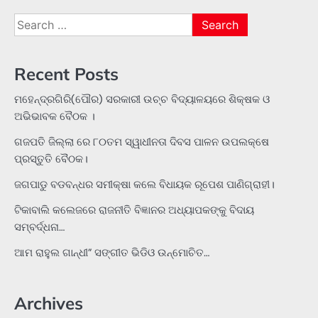
Search
for:
Recent Posts
ମହେନ୍ଦ୍ରଗିରି(ପୌର) ସରକାରୀ ଉଚ୍ଚ ବିଦ୍ୟାଳୟରେ ଶିକ୍ଷକ ଓ
ଅଭିଭାବକ ବୈଠକ ।
ଗଜପତି ଜିଲ୍ଲା ରେ ୮୦ତମ ସ୍ୱାଧୀନତା ଦିବସ ପାଳନ ଉପଲକ୍ଷେ
ପ୍ରସ୍ତୁତି ବୈଠକ।
ଜଗପାଡୁ ବଡବନ୍ଧର ସମୀକ୍ଷା କଲେ ବିଧାୟକ ରୂପେଶ ପାଣିଗ୍ରାହୀ।
ଟିକାବାଲି କଲେଜରେ ରାଜନୀତି ବିଜ୍ଞାନର ଅଧ୍ୟାପକଙ୍କୁ ବିଦାୟ
ସମ୍ବର୍ଦ୍ଧନା…
ଆମ ରାହୁଲ ଗାନ୍ଧୀ” ସଙ୍ଗୀତ ଭିଡିଓ ଉନ୍ମୋଚିତ…
Archives