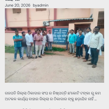
June 20, 2026
by
admin
ଗଜପତି ଜିଲ୍ଲା ଠିକାଦାର ସଂଘ ର ନିଷ୍ପତ୍ତି ଛ’କୋଟି ଟଙ୍କା ରୁ କମ
ଅଟକଳ କାର୍ଯ୍ୟ ବାହାର ଜିଲ୍ଲା ର ଠିକାଦାର ଙ୍କୁ ଛଡ଼ାଯିବ ନାହିଁ …