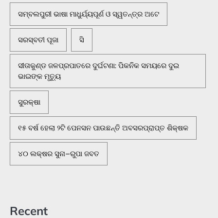
ସମ୍ବଲପୁରୀ ଭାଷା ମାଧୁର୍ଯ୍ୟପୂର୍ଣ ଓ ସ୍ୱତନ୍ତ୍ର ଅଟେ
ସରସ୍ବତୀ ପୂଜା
ସି
ସୀତାକୁଣ୍ଡ ଜଳପ୍ରପାତରେ ଦୁର୍ଘଟଣା: ପିକନିକ ସମୟରେ ଦୁଇ
ଭାଇଙ୍କ ମୃତ୍ୟୁ
ସୁରକ୍ଷା
୧୫ ବର୍ଷ ହେଲା ୨ଟି ପେନସନ ପାଉଛନ୍ତି ଅବସରପ୍ରାପ୍ତ ଶିକ୍ଷକ
୪୦ ଲକ୍ଷର ସୁନା–ରୁପା ଜବତ
Recent