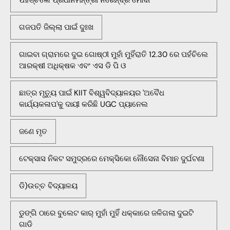
ଗଜପତି ଜିଲ୍ଲା ପାଇଁ ଦୁଃଖ
ଗାଇବା ଗ୍ରାମରେ ଦୁଇ ଗୋଷ୍ଠୀ ମୁହାଁ ମୁହିଁରାତି 12.30 ରେ ପହଁଚିଲେ
ଆରକ୍ଷୀ ଅଧିକ୍ଷକ ଏବଂ ଏସ ଡି ପି ଓ
ଛାତ୍ର ମୃତ୍ୟୁ ପାଇଁ KIIT ବିଶ୍ୱବିଦ୍ୟାଳୟର 'ଅବୈଧ
କାର୍ଯ୍ୟକଳାପ'କୁ ଦାୟୀ କରିଛି UGC ପ୍ୟାନେଲ
ଜଣେ ମୃତ
ଟେକ୍ସାସ ନିକଟ ସମୁଦ୍ରରେ ମେକ୍ସିକୋ ନୌସେନା ବିମାନ ଦୁର୍ଘଟଣା
ଡି)ଉଚ୍ଚ ବିଦ୍ୟାଳୟ
ଡୁଙ୍ଗି ଠାରେ ବୁଲେଟ କାର୍ ମୁହାଁ ମୁହିଁ ଧକ୍କାରେ ଜଳିଗଲା ଦୁଇଟି
ଗାଡି