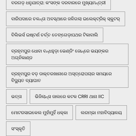
ବରଗଡ଼ ଧନୁଯାତ୍ରା: କଂସଙ୍କ ଦରବାରରେ ମୁଖ୍ୟମନ୍ତ୍ରୀ
ବାରିପଦାରେ ଚଳନ୍ତା ଅବସ୍ଥାରେ ଜଳିଗଲା ଇଲେକ୍ଟ୍ରିକ୍ ସ୍କୁଟର୍
ବିଲିଭର୍ସ ଇଷ୍ଟର୍ଣ ଚର୍ଚ୍ଚ ତେଙ୍ଗେଡ଼ାପଥର ଟିକାବାଲି
ବ୍ରହ୍ମପୁର ଧୋବା ବନ୍ଧହୁଡ଼ା ଭେଣ୍ଡିଂ ଜୋନ୍‌ରେ ଭୟଙ୍କର
ଅଗ୍ନିକାଣ୍ଡ
ବ୍ରହ୍ମପୁର ବଡ଼ ଡାକ୍ତରଖାନାରେ ଅସ୍ତ୍ରୋପଚାର ସମୟରେ
ବିଦ୍ୟୁତ ବ୍ୟାଘାତ
ଭତ୍ତା
ଭିଜିଲାନ୍ସ ଜାଲରେ କଟକ CRRI ଥାନା IIC
ମୋଟରସାଇକେଲ ମୁହାଁମୁହିଁ ଧକ୍କା
ଲରମ୍ଭା ମହାବିଦ୍ୟାଳୟ
ସଂସ୍କୃତି