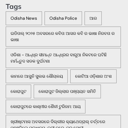
Tags
Odisha News
Odisha Police
ଆର
ଇଡିତାଲ୍ ୨୦୨୫ ଅବସରରେ କବିତା ଆସର କବି ର ଭାଷା ନିରବତା ର
ଭାଷା
ଓଡିଶା - ଆନ୍ଧ୍ର ସୀମାନ୍ତ ଆନ୍ଧ୍ରର ବାରୁଆ ନିକଟରେ ଘଟିଛି
ମର୍ମନ୍ତୁଦ ସଡକ ଦୁର୍ଘଟଣା
କାମରେ ଆସୁନି ସୁଲଭ ଶୌଚାଳୟ
କୋଟିଆ ଓଡ଼ିଶାର ଅଂଶ
କୋରାପୁଟ
କୋରାପୁଟ ଜିଲ୍ଲାର ପଞ୍ଚାୟତ ସମିତି
କୋରାପୁଟରେ କାଶ୍ମୀର ଶୈଳୀ ଟୁରିଜମ: ଆୟ
ଖ୍ରୀଷ୍ଟମାସ ଅବସରରେ ଦିଲ୍ଲୀର କ୍ୟାଥେଡ୍ରାଲ୍ ଚର୍ଚ୍ଚରେ
ପହଞ୍ଚିଲେ ପ୍ରଧାନମନ୍ତ୍ରୀ ନରେନ୍ଦ୍ର ମୋଦୀ