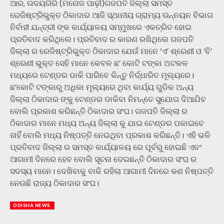
ଆର, ଉଦୟଗିରି (ମନୋଜ ପାଢ଼ୀ)ଗଜପତି ଜିଲ୍ଲା ସମସ୍ତ
ରେଜିଷ୍ଟ୍ରିଭୁକ୍ତ ଠିକାଦାର ଆଜି ସ୍ଥାନୀୟ ଗ୍ରାମ୍ୟ ଉନ୍ନୟନ ବିଭାଗ
ନିର୍ବାହୀ ଯନ୍ତ୍ରୀ ଙ୍କ କାର୍ଯ୍ୟାଳୟ ସମ୍ମୁଖରେ ଏକତ୍ରିତ ହୋଇ
ପ୍ରତିବାଦ କରିଥିଲେ। ପ୍ରତିବାଦ ର କାରଣ ରଖିଥିଲେ ଗଜପତି
ଜିଲ୍ଲା ର ରେଜିଷ୍ଟ୍ରିଭୁକ୍ତ ଠିକାଦାର ଯେଉଁ ମାନେ ‘ଏ’ ଶ୍ରେଣୀ ଓ ‘ବି’
ଶ୍ରେଣୀ ଭୁକ୍ତ ସେହି ମାନେ କେବଳ ଛ’ କୋଟି ଟଙ୍କା ଅଟକଳ
ମଧ୍ୟରେ ଟେଣ୍ଡର ଡାକି ପାରିବେ କିନ୍ତୁ ନିର୍ଦ୍ଧାରିତ ମୂଲ୍ୟରେ।
ଛ’କୋଟି ଟଙ୍କାରୁ ଅଧିକା ମୂଲ୍ୟରେ ଥିବା କାର୍ଯ୍ୟ ଗୁଡିକ ଅନ୍ୟ
ଜିଲ୍ଲା ଠିକାଦାର ଙ୍କୁ ଟେଣ୍ଡର ଡାକିବା ନିମନ୍ତେ ସୁଯୋଗ ଦିଆଯିବ
ବୋଲି ପ୍ରକାଶ କରିଛନ୍ତି ଠିକାଦାର ସଂଘ। ଗଜପତି ଜିଲ୍ଲା ର
ଠିକାଦାର ମାନେ ମଧ୍ୟ ଅନ୍ୟ ଜିଲ୍ଲା କୁ ଯାଇ ଟେଣ୍ଡର ପକାଇବେ
ନାହିଁ ବୋଲି ମଧ୍ୟ ନିଷ୍ପତ୍ତି ନେଇଥିବା ପ୍ରକାଶ କରିଛନ୍ତି। ଏହି ଭଳି
ପ୍ରତିବାଦ ଜିଲ୍ଲା ର ସମସ୍ତ କାର୍ଯ୍ୟାଳୟ ରେ ପୂର୍ବରୁ ହୋଇଛି ଏବଂ
ଆଗାମୀ ଦିନରେ ହେବ ବୋଲି ସୂଚନା ଦେଇଛନ୍ତି ଠିକାଦାର ସଂଘ ର
ସଦସ୍ୟ ମାନେ। ଦେଖିବାକୁ ବାକି ରହିଲା ଆଗାମୀ ଦିନରେ କଣ ନିଷ୍ପତ୍ତି
ନେଉଛି ରାଜ୍ୟ ଠିକାଦାର ସଂଘ।
ODISHA NEWS