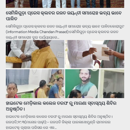
ସେମିଳିଗୁଡ଼ା ପ୍ରେସ କ୍ଲବର ରଜତ ଜୟନ୍ତୀ ସମାରୋହ ଭବ୍ୟ ଭାବେ
ପାଳିତ
ସେମିଳିଗୁଡ଼ା ପ୍ରେସ କ୍ଲବର ରଜତ ଜୟନ୍ତୀ ସମାରୋହ ଭବ୍ୟ ଭାବେ ପାଳିତକୋରାପୁଟ
(information Media Chandan Prasad):ସେମିଳିଗୁଡ଼ା ପ୍ରେସ କ୍ଲବର ରଜତ
ଜୟନ୍ତୀ ସମାରୋହ ଦୁଇ ପର୍ଯ୍ୟାୟରେ…
ହାଇଟେକ ମେଡ଼ିକାଲ କଲେଜ ତରଫ ରୁ ମାଗଣା ସ୍ବାସ୍ଥ୍ୟ ଶିବିର
ଅନୁଷ୍ଠିତ।
ହାଇଟେକ ମେଡ଼ିକାଲ କଲେଜ ତରଫ ରୁ ମାଗଣା ସ୍ବାସ୍ଥ୍ୟ ଶିବିର ଅନୁଷ୍ଠିତ।
ଗଜପତି,୨୯.୩(ମନୋଜ ପାଢ଼ୀ):- ଗଜପତି ଜିଲ୍ଲା ପାରଳାଖେମୁଣ୍ଡି ରାମନଗର
ହାଇଟେକ୍ ପ୍ଲାଜା ପରିସର ରେ ଏକ…