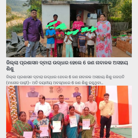
ଜିଲ୍ଲା ପ୍ରଶାସନ ଦ୍ବାରା ଉଦ୍ଧାର ହେଲେ 6 ଜଣ ନାବାଳକ ଅସହାୟ
ଶିଶୁ
ଜିଲ୍ଲା ପ୍ରଶାସନ ଦ୍ବାରା ଉଦ୍ଧାର ହେଲେ 6 ଜଣ ନାବାଳକ ଅସହାୟ ଶିଶୁ ଗଜପତି
(ମନୋଜ ପାଢ଼ୀ)- ଅତି ଦୟନୀୟ ଅବସ୍ଥାରେ 6 ଜଣ ଶିଶୁ ରହୁଥିବା…