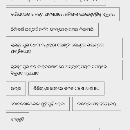
ବାରିପଦାରେ ଚଳନ୍ତା ଅବସ୍ଥାରେ ଜଳିଗଲା ଇଲେକ୍ଟ୍ରିକ୍ ସ୍କୁଟର୍
ବିଲିଭର୍ସ ଇଷ୍ଟର୍ଣ ଚର୍ଚ୍ଚ ତେଙ୍ଗେଡ଼ାପଥର ଟିକାବାଲି
ବ୍ରହ୍ମପୁର ଧୋବା ବନ୍ଧହୁଡ଼ା ଭେଣ୍ଡିଂ ଜୋନ୍‌ରେ ଭୟଙ୍କର
ଅଗ୍ନିକାଣ୍ଡ
ବ୍ରହ୍ମପୁର ବଡ଼ ଡାକ୍ତରଖାନାରେ ଅସ୍ତ୍ରୋପଚାର ସମୟରେ
ବିଦ୍ୟୁତ ବ୍ୟାଘାତ
ଭତ୍ତା
ଭିଜିଲାନ୍ସ ଜାଲରେ କଟକ CRRI ଥାନା IIC
ମୋଟରସାଇକେଲ ମୁହାଁମୁହିଁ ଧକ୍କା
ଲରମ୍ଭା ମହାବିଦ୍ୟାଳୟ
ସଂସ୍କୃତି