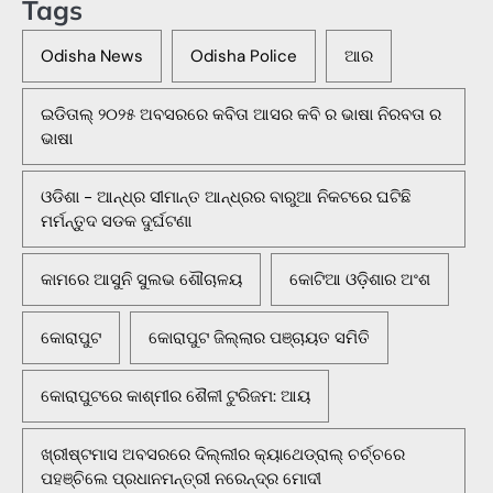
Tags
Odisha News
Odisha Police
ଆର
ଇଡିତାଲ୍ ୨୦୨୫ ଅବସରରେ କବିତା ଆସର କବି ର ଭାଷା ନିରବତା ର
ଭାଷା
ଓଡିଶା - ଆନ୍ଧ୍ର ସୀମାନ୍ତ ଆନ୍ଧ୍ରର ବାରୁଆ ନିକଟରେ ଘଟିଛି
ମର୍ମନ୍ତୁଦ ସଡକ ଦୁର୍ଘଟଣା
କାମରେ ଆସୁନି ସୁଲଭ ଶୌଚାଳୟ
କୋଟିଆ ଓଡ଼ିଶାର ଅଂଶ
କୋରାପୁଟ
କୋରାପୁଟ ଜିଲ୍ଲାର ପଞ୍ଚାୟତ ସମିତି
କୋରାପୁଟରେ କାଶ୍ମୀର ଶୈଳୀ ଟୁରିଜମ: ଆୟ
ଖ୍ରୀଷ୍ଟମାସ ଅବସରରେ ଦିଲ୍ଲୀର କ୍ୟାଥେଡ୍ରାଲ୍ ଚର୍ଚ୍ଚରେ
ପହଞ୍ଚିଲେ ପ୍ରଧାନମନ୍ତ୍ରୀ ନରେନ୍ଦ୍ର ମୋଦୀ