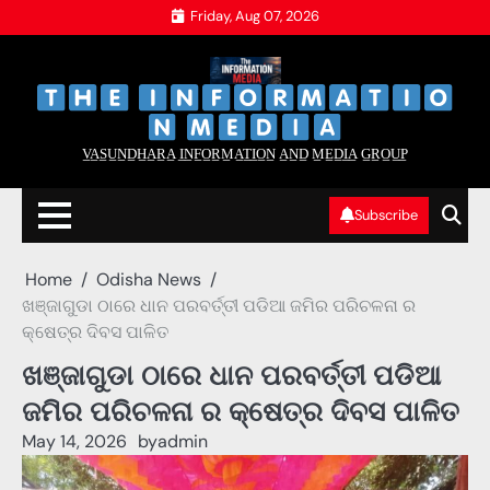
Skip
Friday, Aug 07, 2026
to
content
‌
‌
V̲A̲S̲U̲N̲D̲H̲A̲R̲A̲ I̲N̲F̲O̲R̲M̲A̲T̲I̲O̲N̲ A̲N̲D̲ M̲E̲D̲I̲A̲ G̲R̲O̲U̲P̲
Subscribe
Home
Odisha News
ଖଞ୍ଜାଗୁଡା ଠାରେ ଧାନ ପରବର୍ତ୍ତୀ ପଡିଆ ଜମିର ପରିଚଳନା ର
କ୍ଷେତ୍ର ଦିବସ ପାଳିତ
ଖଞ୍ଜାଗୁଡା ଠାରେ ଧାନ ପରବର୍ତ୍ତୀ ପଡିଆ
ଜମିର ପରିଚଳନା ର କ୍ଷେତ୍ର ଦିବସ ପାଳିତ
May 14, 2026
by
admin