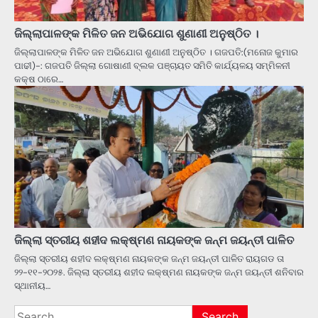
ଜିଲ୍ଲାପାଳଙ୍କ ମିଳିତ ଜନ ଅଭିଯୋଗ ଶୁଣାଣୀ ଅନୁଷ୍ଠିତ ।
ଜିଲ୍ଲାପାଳଙ୍କ ମିଳିତ ଜନ ଅଭିଯୋଗ ଶୁଣାଣୀ ଅନୁଷ୍ଠିତ । ଗଜପତି:(ମନୋଜ କୁମାର
ପାଢୀ)-: ଗଜପତି ଜିଲ୍ଲା ଗୋଷାଣୀ ବ୍ଲକ ପଞ୍ଚାୟତ ସମିତି କାର୍ଯ୍ୟଳୟ ସମ୍ମିଳନୀ
କକ୍ଷ ଠାରେ…
ଜିଲ୍ଲା ସ୍ତରୀୟ ଶହୀଦ ଲକ୍ଷ୍ମଣ ନାୟକଙ୍କ ଜନ୍ମ ଜୟନ୍ତୀ ପାଳିତ
ଜିଲ୍ଲା ସ୍ତରୀୟ ଶହୀଦ ଲକ୍ଷ୍ମଣ ନାୟକଙ୍କ ଜନ୍ମ ଜୟନ୍ତୀ ପାଳିତ ରାୟଗଡ ତା
୨୨-୧୧-୨୦୨୫. ଜିଲ୍ଲା ସ୍ତରୀୟ ଶହୀଦ ଲକ୍ଷ୍ମଣ ନାୟକଙ୍କ ଜନ୍ମ ଜୟନ୍ତୀ ଶନିବାର
ସ୍ଥାନୀୟ…
Search