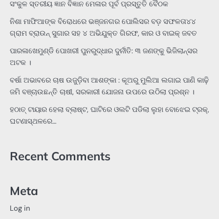
ସଂକୁଳ ସ୍ତରୀୟ ଜ୍ଞାନ ବିଜ୍ଞାନ ମେଳାର ପୂର୍ବ ପ୍ରସ୍ତୁତି ବୈଠକ
ନିଶା ମାଫିଆଙ୍କ ବିରୋଧରେ ଭଞ୍ଜନଗର ପୋଲିସର ବଡ଼ ସଫଳତା୪୪
ଗ୍ରାମ ବ୍ରାଉନ୍ ସୁଗାର ସହ ୪ ଅଭିଯୁକ୍ତ ଗିରଫ, କାର ଓ ବାଇକ୍ ଜବତ
ପାରଳାଖେମୁଣ୍ଡି ପୋଖରୀ ପୁନରୁଦ୍ଧାର ଦୁର୍ନୀତି: ୩ ଜଣଙ୍କୁ ଭିଜିଲାନ୍ସର
ଅଟକ ।
ବର୍ଷା ଅଭାବରେ ଚାଷ ଉଜୁଡ଼ିବା ଆଶଙ୍କା : କୂଅରୁ ମୁଲିଆ ଲଗାଇ ପାଣି କାଢ଼ି
ଜମି ବଞ୍ଚାଉଛନ୍ତି ଚାଷୀ, ସରକାରୀ ଯୋଜନା ଉପରେ ଉଠିଲା ପ୍ରଶ୍ନ ।
ହଠାତ୍‌ ଟାୟାର ହେଲା ବ୍ଲାଷ୍ଟ, ଘାଟିରେ ଓଲଟି ପଡିଲା ଲୁହା ବୋଝେଇ ଟ୍ରକ୍‌,
ଘଟଣାସ୍ଥଳରେ…
Recent Comments
Meta
Log in