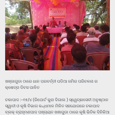
ଖଞ୍ଜାଗୁଡା ଠାରେ ଧାନ ପରବର୍ତ୍ତୀ ପଡିଆ ଜମିର ପରିଚଳନା ର
କ୍ଷେତ୍ର ଦିବସ ପାଳିତ
ଚକାପାଦ :-୧୫/୪ (ରିପୋର୍ଟ କୁନା ଦିଗାଲ ) ସ୍ୱେଚ୍ଛାସେବୀ ଅନୁଷ୍ଠାନ
ସ୍ୱାତୀ ଓ କୃଷି ବିଭାଗ କନ୍ଧମାଳ ମିଳିତ ସହଯୋଗରେ ଚକାପାଦ
ବ୍ଲକ୍ ବ୍ରାହ୍ମଣପାଦ ପଞ୍ଚାୟତ ଖଞାଗୁଡା ଠାରେ କୃଷି ଭିତିକ ଦିନିକିଆ