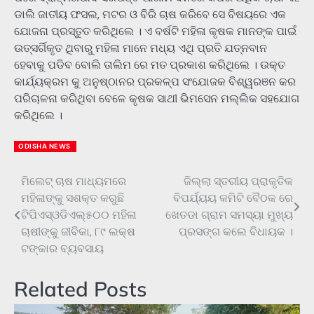
ଡାଲି ଜାତୀୟ ଫସଲ, ମଟର ଓ ବିରି ଚାଷ କରିବେ ସେ ବିଷୟରେ ଏକ
ଯୋଜନା ପ୍ରସ୍ତୁତ କରିଥିଲେ । ଏ ବର୍ଷଟି ମହିଳା କୃଷକ ମାନଙ୍କ ପାଇଁ
ଉତ୍ସର୍ଗିକୃତ ଥିବାରୁ ମହିଳା ମାନେ ମଧ୍ୟ ଏଥି ପ୍ରତି ଯତ୍ନବାନ
ହେବାକୁ ପଡିବ ବୋଲି ତାଲିମ ରେ ମତ ପ୍ରକାଶ କରିଥିଲେ । ଉକ୍ତ
କାର୍ଯ୍ୟକ୍ରମ କୁ ଅନୁଷ୍ଠାନର ପ୍ରକଳ୍ପ ସଂଯୋଜକ ବିଶ୍ୱରଞନ କର
ପରିଚାଳନା କରିଥିବା ବେଳେ କୃଷକ ସାଥୀ ଭିମସେନ ମଲ୍ଲିକ ସହଯୋଗ
କରିଥିଲେ ।
ODISHA NEWS
ମିଲେଟ୍ ଚାଷ ମାଧ୍ୟମରେ
ଜିଲ୍ଲା ସ୍ତରୀୟ ପ୍ରାକୃତିକ
Post
ମହିଳାଙ୍କୁ ସଶକ୍ତ କରୁଛି
ବିପର୍ଯ୍ୟୟ କମିଟି ବୈଠକ ରେ
navigation
ଟିପିଏସ୍ଓଡିଏଲ୍୫୦୦ ମହିଳା
ଖେତଡା ଗ୍ରାମ ସମସ୍ୟା ମୁଖ୍ୟ
ଚାଷୀଙ୍କୁ ଜୀବିକା, ୮୯ ଲକ୍ଷ
ପ୍ରସଙ୍ଗ କଲେ ବିଧାୟକ ।
ଟଙ୍କାର ବ୍ୟବସାୟ
Related Posts