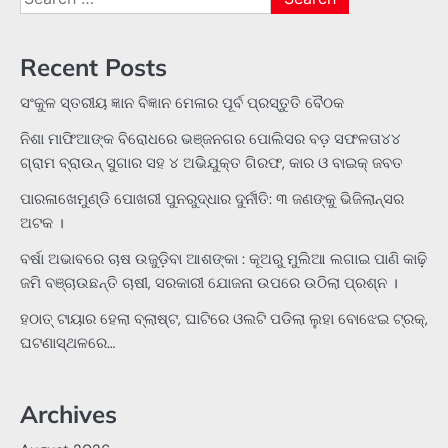
for:
Recent Posts
ସଂକୁଳ ସ୍ତରୀୟ ଜ୍ଞାନ ବିଜ୍ଞାନ ମେଳାର ପୂର୍ବ ପ୍ରସ୍ତୁତି ବୈଠକ
ନିଶା ମାଫିଆଙ୍କ ବିରୋଧରେ ଭଞ୍ଜନଗର ପୋଲିସର ବଡ଼ ସଫଳତା୪୪
ଗ୍ରାମ ବ୍ରାଉନ୍ ସୁଗାର ସହ ୪ ଅଭିଯୁକ୍ତ ଗିରଫ, କାର ଓ ବାଇକ୍ ଜବତ
ପାରଳାଖେମୁଣ୍ଡି ପୋଖରୀ ପୁନରୁଦ୍ଧାର ଦୁର୍ନୀତି: ୩ ଜଣଙ୍କୁ ଭିଜିଲାନ୍ସର
ଅଟକ ।
ବର୍ଷା ଅଭାବରେ ଚାଷ ଉଜୁଡ଼ିବା ଆଶଙ୍କା : କୂଅରୁ ମୁଲିଆ ଲଗାଇ ପାଣି କାଢ଼ି
ଜମି ବଞ୍ଚାଉଛନ୍ତି ଚାଷୀ, ସରକାରୀ ଯୋଜନା ଉପରେ ଉଠିଲା ପ୍ରଶ୍ନ ।
ହଠାତ୍‌ ଟାୟାର ହେଲା ବ୍ଲାଷ୍ଟ, ଘାଟିରେ ଓଲଟି ପଡିଲା ଲୁହା ବୋଝେଇ ଟ୍ରକ୍‌,
ଘଟଣାସ୍ଥଳରେ…
Archives