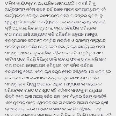
ତାଲିମ କାର୍ଯ୍ୟକ୍ରମ ଆୟୋଜିତ ହୋଇଯାଇଛି । ଏ ବର୍ଷ ଟି କୁ
ଆର୍ନ୍ତଜାତୀୟ ମହିଳା କୃଷକ ବର୍ଷ ଭାବେ ପାଳନ କରାଯାଉଥିବାରୁ ଏହି
କାର୍ଯ୍ୟକ୍ରମ ରେ କୃଷି କ୍ଷେତ୍ରରେ ମହିଳା ମାନଙ୍କର ଭୂମିକା କୁ
ଗୁରୁତ୍ୱ ଦିଆଯାଇଛି । କାର୍ଯ୍ୟକ୍ରମ ରେ ଚକାପାଦ ବ୍ଲକ୍ ସହକାରୀ
କୃଷି ଅଧିକାରୀ ଶିବାନୀ ପ୍ରଧାନ, ବ୍ଲକ୍ ବୈଷୟିକ ପରିଚାଳକ
ରାଧାରମଣ ଶର୍ମା ,ପଞ୍ଚାୟତ କୃଷି ପରିଦର୍ଶକ ଶତୃଘନ ମହାକୁଡ,
ବ୍ରାହ୍ମଣପାଦ ସରପଞ୍ଚ ରଶ୍ମିତା ମଲ୍ଲିକ ଓ ସ୍ଥାନୀୟ ପଞ୍ଚାୟତ
ପ୍ରତିନିଧି ରିତା କହଁର ଯୋଗ ଦେଇ ବିଭିନ୍ନ ଚାଷ କାର୍ଯ୍ୟ ରେ ମହିଳା
ମାନଙ୍କ ଅବଦାନ କୁ ବଖାଣିବା ସହିତ ଧାନ କାଟିବା ପୂର୍ବରୁ ବା ଧାନ
କାଟିବା ପରେ କିପରି ବିଭିନ୍ନ ଡାଲି ଜାତୀୟ ଫସଲ ଅମଳ କରି ହେବ
ତାହା ଉପରେ ଉପସ୍ଥାପନା କରିଥିଲେ ଏବଂ ଜମିର ଉର୍ବରତା
ବଢାଇବାକୁ ହେଲେ ଧନିଚା ଚାଷ ଜରୁରି ବୋଲି କହିଥିଲେ । ସାଧାରଣ ରେ
ଯଦି ଦେଖାଯାଏ କନ୍ଧମାଳ ଜିଲ୍ଲାରେ କୃଷି କ୍ଷେତ୍ରରେ ମହିଳା
ମାନଙ୍କର ଦାୟିତ୍ୱ ଯଥେଷ୍ଟ ଅଧିକ । ଅନୁଷ୍ଠାନର ସମ୍ପାଦକ
ହରିଶଙ୍କର ରାଉତ ଉପସ୍ଥିତ ରହି ବର୍ତମାନ ସମୟକୁ ଖାପଖୁଆଇ
କିପରି ଜଣେ ଚାଷୀ ଆଗକୁ ବଢିବ ତାହା ଏବେ ଚିନ୍ତାର ବିଷୟ ପାଲଟିଛି
ଏବଂ ଯୁବପିଢି ମାନେ ଏଥିପ୍ରତି ସଜାଗ ନହେଲେ ଆଗାମି ଦିନରେ କୃଷୀ
କ୍ଷେତ୍ରରେ ଘୋର ସଙ୍କଟ ଦେଖାଦେବ ବୋଲି କହିଥିଲେ । ଏହା
ପରେ ବ୍ରାହ୍ମଣପାଦ ସରପଞ୍ଚ ଆଗାମି ଦିନରେ କିପରି ଅଧିକ ଚାଷୀ ଏହି