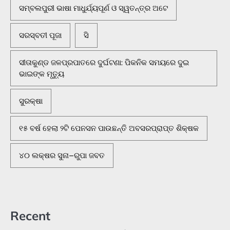
ସମ୍ବଲପୁରୀ ଭାଷା ମାଧୁର୍ଯ୍ୟପୂର୍ଣ ଓ ସ୍ୱତନ୍ତ୍ର ଅଟେ
ସରସ୍ବତୀ ପୂଜା
ସି
ସୀତାକୁଣ୍ଡ ଜଳପ୍ରପାତରେ ଦୁର୍ଘଟଣା: ପିକନିକ ସମୟରେ ଦୁଇ
ଭାଇଙ୍କ ମୃତ୍ୟୁ
ସୁରକ୍ଷା
୧୫ ବର୍ଷ ହେଲା ୨ଟି ପେନସନ ପାଉଛନ୍ତି ଅବସରପ୍ରାପ୍ତ ଶିକ୍ଷକ
୪୦ ଲକ୍ଷର ସୁନା–ରୁପା ଜବତ
Recent