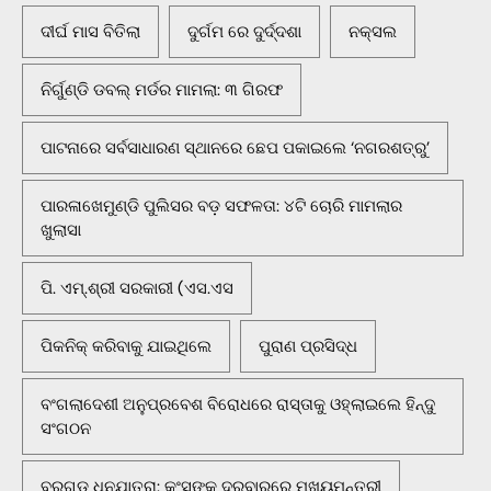
ଦୀର୍ଘ ମାସ ବିତିଲା
ଦୁର୍ଗମ ରେ ଦୁର୍ଦ୍ଦଶା
ନକ୍ସଲ
ନିର୍ଗୁଣ୍ଡି ଡବଲ୍ ମର୍ଡର ମାମଲା: ୩ ଗିରଫ
ପାଟନାରେ ସର୍ବସାଧାରଣ ସ୍ଥାନରେ ଛେପ ପକାଇଲେ ‘ନଗରଶତ୍ରୁ’
ପାରଳାଖେମୁଣ୍ଡି ପୁଲିସର ବଡ଼ ସଫଳତା: ୪ଟି ଚୋରି ମାମଲାର
ଖୁଲାସା
ପି. ଏମ୍.ଶ୍ରୀ ସରକାରୀ (ଏସ.ଏସ
ପିକନିକ୍‌ କରିବାକୁ ଯାଇଥିଲେ
ପୁରାଣ ପ୍ରସିଦ୍ଧ
ବଂଗଲାଦେଶୀ ଅନୁପ୍ରବେଶ ବିରୋଧରେ ରାସ୍ତାକୁ ଓହ୍ଲାଇଲେ ହିନ୍ଦୁ
ସଂଗଠନ
ବରଗଡ଼ ଧନୁଯାତ୍ରା: କଂସଙ୍କ ଦରବାରରେ ମୁଖ୍ୟମନ୍ତ୍ରୀ