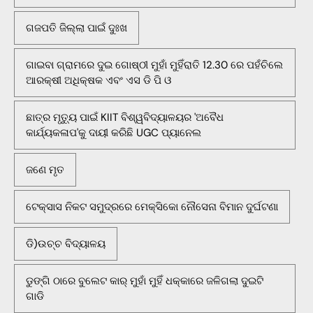
ଗଜପତି ଜିଲ୍ଲା ପାଇଁ ଦୁଃଖ
ଗାଇବା ଗ୍ରାମରେ ଦୁଇ ଗୋଷ୍ଠୀ ମୁହାଁ ମୁହିଁରାତି 12.30 ରେ ପହଁଚିଲେ
ଆରକ୍ଷୀ ଅଧିକ୍ଷକ ଏବଂ ଏସ ଡି ପି ଓ
ଛାତ୍ର ମୃତ୍ୟୁ ପାଇଁ KIIT ବିଶ୍ୱବିଦ୍ୟାଳୟର 'ଅବୈଧ
କାର୍ଯ୍ୟକଳାପ'କୁ ଦାୟୀ କରିଛି UGC ପ୍ୟାନେଲ
ଜଣେ ମୃତ
ଟେକ୍ସାସ ନିକଟ ସମୁଦ୍ରରେ ମେକ୍ସିକୋ ନୌସେନା ବିମାନ ଦୁର୍ଘଟଣା
ଡି)ଉଚ୍ଚ ବିଦ୍ୟାଳୟ
ଡୁଙ୍ଗି ଠାରେ ବୁଲେଟ କାର୍ ମୁହାଁ ମୁହିଁ ଧକ୍କାରେ ଜଳିଗଲା ଦୁଇଟି
ଗାଡି