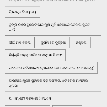
ଡି)ଉଚ୍ଚ ବିଦ୍ୟାଳୟ
ଡୁଙ୍ଗି ଠାରେ ବୁଲେଟ କାର୍ ମୁହାଁ ମୁହିଁ ଧକ୍କାରେ ଜଳିଗଲା ଦୁଇଟି
ଗାଡି
ଦୀର୍ଘ ମାସ ବିତିଲା
ଦୁର୍ଗମ ରେ ଦୁର୍ଦ୍ଦଶା
ନକ୍ସଲ
ନିର୍ଗୁଣ୍ଡି ଡବଲ୍ ମର୍ଡର ମାମଲା: ୩ ଗିରଫ
ପାଟନାରେ ସର୍ବସାଧାରଣ ସ୍ଥାନରେ ଛେପ ପକାଇଲେ ‘ନଗରଶତ୍ରୁ’
ପାରଳାଖେମୁଣ୍ଡି ପୁଲିସର ବଡ଼ ସଫଳତା: ୪ଟି ଚୋରି ମାମଲାର
ଖୁଲାସା
ପି. ଏମ୍.ଶ୍ରୀ ସରକାରୀ (ଏସ.ଏସ