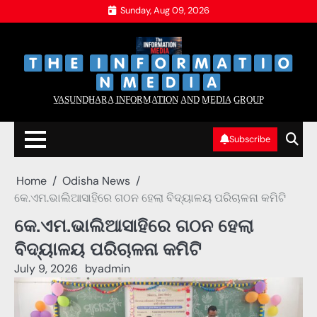
Skip
Sunday, Aug 09, 2026
to
content
‌
‌
V̲A̲S̲U̲N̲D̲H̲A̲R̲A̲ I̲N̲F̲O̲R̲M̲A̲T̲I̲O̲N̲ A̲N̲D̲ M̲E̲D̲I̲A̲ G̲R̲O̲U̲P̲
Subscribe
Home
Odisha News
କେ.ଏମ.ଭାଲିଆସାହିରେ ଗଠନ ହେଲା ବିଦ୍ୟାଳୟ ପରିଚାଳନା କମିଟି
କେ.ଏମ.ଭାଲିଆସାହିରେ ଗଠନ ହେଲା
ବିଦ୍ୟାଳୟ ପରିଚାଳନା କମିଟି
July 9, 2026
by
admin