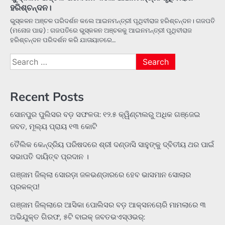
ହରିଶ୍ଚନ୍ଦନ।
ଭୁସ୍କଳନ ଅଞ୍ଚଳ ପରିଦର୍ଶନ କଲେ ଆଇନମନ୍ତ୍ରୀ ପୃଥିବୀରାଜ ହରିଶ୍ଚନ୍ଦନ। ଗଜପତି
(ମନୋଜ ପାଢ) : ଗଜପତିରେ ଭୁସ୍କଳନ ଅଞ୍ଚଳକୁ ଆଇନମନ୍ତ୍ରୀ ପୃଥିବୀରାଜ
ହରିଶ୍ଚନ୍ଦନ ପରିଦର୍ଶନ କରି ଯାତାୟାତରେ…
Search
for:
Recent Posts
ସୋନପୁର ପୁଲିସର ବଡ଼ ସଫଳତା: ୧୨.୫ କ୍ୱିଣ୍ଟାଲରୁ ଅଧିକ ଗଞ୍ଜେଇ
ଜବତ, ମୂଲ୍ୟ ପ୍ରାୟ ୧୩ କୋଟି
ତୈଲିକ କେନ୍ଦ୍ରିୟ ପରିଷଦରେ ଶ୍ରୀ ଦଣ୍ଡାସି ସାହୁଙ୍କୁ ଦ୍ବିତୀୟ ଥର ପାଇଁ
ସଭାପତି ଦାୟିତ୍ବ ପ୍ରଦାନ ।
ଗଞ୍ଜାମ ଜିଲ୍ଲା ସୋରଡ଼ା ଜଳଭଣ୍ଡାରରେ ହେବ ଭାସମାନ ସୋଲାର
ପ୍ରକଳ୍ପ!
ଗଞ୍ଜାମ ଜିଲ୍ଲାରେ ଆସିକା ପୋଲିସର ବଡ଼ ଆକ୍ସନଚୋରି ମାମଲାରେ ୩
ଅଭିଯୁକ୍ତ ଗିରଫ, ୫ଟି ବାଇକ୍ ଜବତଭଏସ୍‌ଓଭର୍: