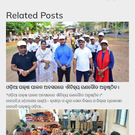
Related Posts
ଓଡ଼ିଆ ପକ୍ଷ ପାଳନ ଅବସରରେ ଐତିହ୍ୟ ଗଣଦୌଡ ଅନୁଷ୍ଠିତ।
*ଓଡ଼ିଆ ପକ୍ଷ ପାଳନ ଅବସରରେ ଐତିହ୍ୟ ଗଣଦୌଡ ଅନୁଷ୍ଠିତ।*
ଗଜପତି,୫.୪(ମନୋଜ ପାଢ଼ୀ):- କ୍ରୀଡ଼ା ଓ ଯୁବା ସେବା ବିଭାଗ ଓ ଜିଲ୍ଲା ପ୍ରଶାସନ
ଗଜପତି ପକ୍ଷରୁ ଓଡ଼ିଆ…