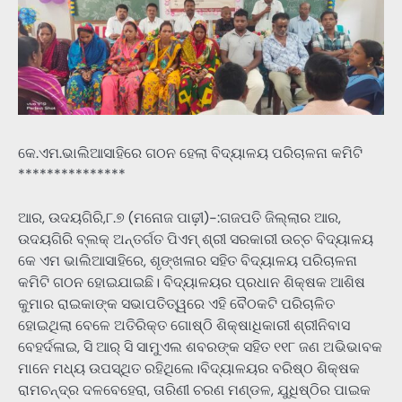
କେ.ଏମ.ଭାଲିଆସାହିରେ ଗଠନ ହେଲା ବିଦ୍ୟାଳୟ ପରିଚାଳନା କମିଟି
***************
ଆର, ଉଦୟଗିରି,୮.୭ (ମନୋଜ ପାଢ଼ୀ)-:ଗଜପତି ଜିଲ୍ଲାର ଆର,
ଉଦୟଗିରି ବ୍ଲକ୍ ଅନ୍ତର୍ଗତ ପିଏମ୍ ଶ୍ରୀ ସରକାରୀ ଉଚ୍ଚ ବିଦ୍ୟାଳୟ
କେ ଏମ ଭାଲିଆସାହିରେ, ଶୃଙ୍ଖଳାର ସହିତ ବିଦ୍ୟାଳୟ ପରିଚାଳନା
କମିଟି ଗଠନ ହୋଇଯାଇଛି। ବିଦ୍ୟାଳୟର ପ୍ରଧାନ ଶିକ୍ଷକ ଆଶିଷ
କୁମାର ରାଇକାଙ୍କ ସଭାପତିତ୍ୱରେ ଏହି ବୈଠକଟି ପରିଚାଳିତ
ହୋଇଥିଲା ବେଳେ ଅତିରିକ୍ତ ଗୋଷ୍ଠି ଶିକ୍ଷାଧିକାରୀ ଶ୍ରୀନିବାସ
ବେହର୍ଦଳାଇ, ସି ଆର୍ ସି ସାମୁଏଲ ଶବରଙ୍କ ସହିତ ୧୧୮ ଜଣ ଅଭିଭାବକ
ମାନେ ମଧ୍ୟ ଉପସ୍ଥିତ ରହିଥିଲେ।ବିଦ୍ୟାଳୟର ବରିଷ୍ଠ ଶିକ୍ଷକ
ରାମଚନ୍ଦ୍ର ଦଳବେହେରା, ତାରିଣୀ ଚରଣ ମଣ୍ଡଳ, ଯୁଧିଷ୍ଠିର ପାଇକ