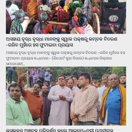
ଅସହାୟ ବୃଦ୍ଧ ବୃଦ୍ଧା ମାନଙ୍କୁ ସ୍ୱାକ ପକ୍ଷରୁ କମ୍ବଳ ବିତରଣ
-ଗରିବ ମୁହଁରେ ହସ ଫୁଟାଇବା ପ୍ରୟାସ
ଅସହାୟ ବୃଦ୍ଧ ବୃଦ୍ଧା ମାନଙ୍କୁ ସ୍ୱାକ ପକ୍ଷରୁ କମ୍ବଳ ବିତରଣ -ଗରିବ ମୁହଁରେ ହସ
ଫୁଟାଇବା ପ୍ରୟାସ କନ୍ଧମାଳ:- (ରିପୋର୍ଟ କୁନା ଦିଗାଲ) କନ୍ଧମାଳ ଜିଲ୍ଲାର
ସମାଜସେବୀ…
ଭୁସ୍କଳନ ଅଞ୍ଚଳ ପରିଦର୍ଶନ କଲେ ଆଇନମନ୍ତ୍ରୀ ପୃଥିବୀରାଜ