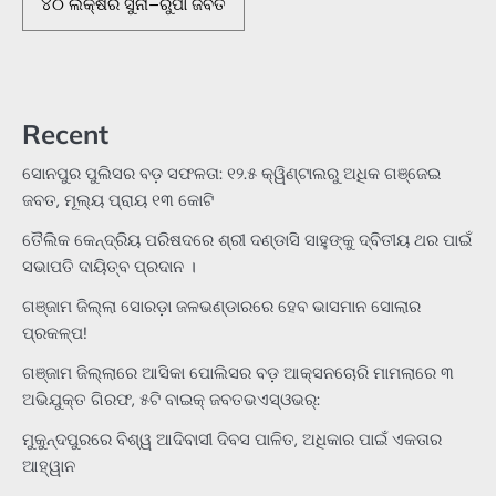
୪୦ ଲକ୍ଷର ସୁନା–ରୁପା ଜବତ
Recent
ସୋନପୁର ପୁଲିସର ବଡ଼ ସଫଳତା: ୧୨.୫ କ୍ୱିଣ୍ଟାଲରୁ ଅଧିକ ଗଞ୍ଜେଇ
ଜବତ, ମୂଲ୍ୟ ପ୍ରାୟ ୧୩ କୋଟି
ତୈଲିକ କେନ୍ଦ୍ରିୟ ପରିଷଦରେ ଶ୍ରୀ ଦଣ୍ଡାସି ସାହୁଙ୍କୁ ଦ୍ବିତୀୟ ଥର ପାଇଁ
ସଭାପତି ଦାୟିତ୍ବ ପ୍ରଦାନ ।
ଗଞ୍ଜାମ ଜିଲ୍ଲା ସୋରଡ଼ା ଜଳଭଣ୍ଡାରରେ ହେବ ଭାସମାନ ସୋଲାର
ପ୍ରକଳ୍ପ!
ଗଞ୍ଜାମ ଜିଲ୍ଲାରେ ଆସିକା ପୋଲିସର ବଡ଼ ଆକ୍ସନଚୋରି ମାମଲାରେ ୩
ଅଭିଯୁକ୍ତ ଗିରଫ, ୫ଟି ବାଇକ୍ ଜବତଭଏସ୍‌ଓଭର୍:
ମୁକୁନ୍ଦପୁରରେ ବିଶ୍ୱ ଆଦିବାସୀ ଦିବସ ପାଳିତ, ଅଧିକାର ପାଇଁ ଏକତାର
ଆହ୍ୱାନ