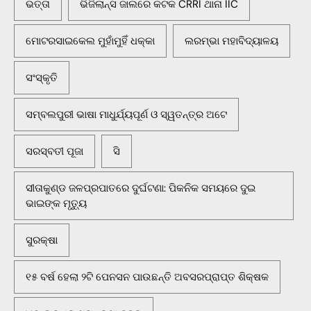
ଭତ୍ତା
ଭିଜିଲାନ୍ସ ଜାଲରେ କଟକ CRRI ଥାନା IIC
ମୋଟରସାଇକେଲ ମୁହାଁମୁହିଁ ଧକ୍କା
ଲରମ୍ଭା ମହାବିଦ୍ୟାଳୟ
ସଂସ୍କୃତି
ସମ୍ବଲପୁରୀ ଭାଷା ମାଧୁର୍ଯ୍ୟପୂର୍ଣ ଓ ସ୍ୱତନ୍ତ୍ର ଅଟେ
ସରସ୍ବତୀ ପୂଜା
ସି
ସୀତାକୁଣ୍ଡ ଜଳପ୍ରପାତରେ ଦୁର୍ଘଟଣା: ପିକନିକ ସମୟରେ ଦୁଇ
ଭାଇଙ୍କ ମୃତ୍ୟୁ
ସୁରକ୍ଷା
୧୫ ବର୍ଷ ହେଲା ୨ଟି ପେନସନ ପାଉଛନ୍ତି ଅବସରପ୍ରାପ୍ତ ଶିକ୍ଷକ