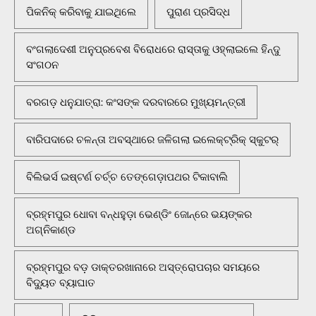
ପିକନିକ୍‌ କରିବାକୁ ଯାଇଥିଲେ
ପୁରାଣ ପ୍ରସିଦ୍ଧ
ବଂଗଲାଦେଶୀ ଅନୁପ୍ରବେଶ ବିରୋଧରେ ରାସ୍ତାକୁ ଓହ୍ଲାଇଲେ ହିନ୍ଦୁ
ସଂଗଠନ
ବରଗଡ଼ ଧନୁଯାତ୍ରା: କଂସଙ୍କ ଦରବାରରେ ମୁଖ୍ୟମନ୍ତ୍ରୀ
ବାରିପଦାରେ ଚଳନ୍ତା ଅବସ୍ଥାରେ ଜଳିଗଲା ଇଲେକ୍ଟ୍ରିକ୍ ସ୍କୁଟର୍
ବିଲିଭର୍ସ ଇଷ୍ଟର୍ଣ ଚର୍ଚ୍ଚ ତେଙ୍ଗେଡ଼ାପଥର ଟିକାବାଲି
ବ୍ରହ୍ମପୁର ଧୋବା ବନ୍ଧହୁଡ଼ା ଭେଣ୍ଡିଂ ଜୋନ୍‌ରେ ଭୟଙ୍କର
ଅଗ୍ନିକାଣ୍ଡ
ବ୍ରହ୍ମପୁର ବଡ଼ ଡାକ୍ତରଖାନାରେ ଅସ୍ତ୍ରୋପଚାର ସମୟରେ
ବିଦ୍ୟୁତ ବ୍ୟାଘାତ