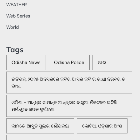
WEATHER
Web Series
World
Tags
Odisha News
Odisha Police
ଆର
ଇଡିତାଲ୍ ୨୦୨୫ ଅବସରରେ କବିତା ଆସର କବି ର ଭାଷା ନିରବତା ର
ଭାଷା
ଓଡିଶା - ଆନ୍ଧ୍ର ସୀମାନ୍ତ ଆନ୍ଧ୍ରର ବାରୁଆ ନିକଟରେ ଘଟିଛି
ମର୍ମନ୍ତୁଦ ସଡକ ଦୁର୍ଘଟଣା
କାମରେ ଆସୁନି ସୁଲଭ ଶୌଚାଳୟ
କୋଟିଆ ଓଡ଼ିଶାର ଅଂଶ