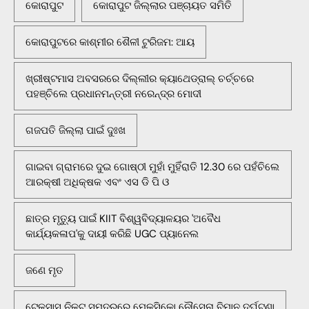
କୋରାପୁଟ
କୋରାପୁଟ ଜିଲ୍ଲାର ପଞ୍ଚାୟତ ସମିତି
କୋରାପୁଟରେ କାଶ୍ମୀର ଶୈଳୀ ଟୁରିଜମ: ଆୟ
ଖ୍ରୀଷ୍ଟମାସ ଅବସରରେ ଦିଲ୍ଲୀର କ୍ୟାଥେଡ୍ରାଲ୍ ଚର୍ଚ୍ଚରେ
ପହଞ୍ଚିଲେ ପ୍ରଧାନମନ୍ତ୍ରୀ ନରେନ୍ଦ୍ର ମୋଦୀ
ଗଜପତି ଜିଲ୍ଲା ପାଇଁ ଦୁଃଖ
ଗାଇବା ଗ୍ରାମରେ ଦୁଇ ଗୋଷ୍ଠୀ ମୁହାଁ ମୁହିଁରାତି 12.30 ରେ ପହଁଚିଲେ
ଆରକ୍ଷୀ ଅଧିକ୍ଷକ ଏବଂ ଏସ ଡି ପି ଓ
ଛାତ୍ର ମୃତ୍ୟୁ ପାଇଁ KIIT ବିଶ୍ୱବିଦ୍ୟାଳୟର 'ଅବୈଧ
କାର୍ଯ୍ୟକଳାପ'କୁ ଦାୟୀ କରିଛି UGC ପ୍ୟାନେଲ
ଜଣେ ମୃତ
ଟେକ୍ସାସ ନିକଟ ସମୁଦ୍ରରେ ମେକ୍ସିକୋ ନୌସେନା ବିମାନ ଦୁର୍ଘଟଣା