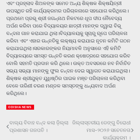
ଏବଂ ପ୍ରହ୍ଲାଦ ଶିଅଳଙ୍କ ସମେତ ଅନ୍ୟ ଶିକ୍ଷକ ଶିକ୍ଷୟିତ୍ରୀ
ଉପସ୍ଥିତ ରହି କାର୍ଯ୍ୟକ୍ରମର ପରିଚାଳନାରେ ସହଯୋଗ କରିଥିଲେ।
ପ୍ରଥମେ ପ୍ରଭୂ ଶ୍ରୀ ଜଗନ୍ନାଥ ନିକଟରେ ଧୂପ ଦୀପ ନୈବେଦ୍ୟ
ଅର୍ପଣ କରିବା ପରେ ବିଦ୍ୟାଳୟର ଛାତ୍ରୀ ମାନଙ୍କ ଦ୍ୱାରା ବିଭୂ
ବନ୍ଦନା ଗାନ କରାଯାଇ ଥିଲା।ବିଦ୍ୟାଳୟକୁ ସୂଚାରୁ ରୂପେ ପରିଚାଳନା
କରିବା ଏବଂ ଏହାର ଉନ୍ନତିକୁ ଲକ୍ଷ୍ୟ କରାଯାଇ ନୂତନ କମିଟି ଗଠନ
କରାଯାଇଥିଲା।ସରକାରଙ୍କର ନିୟମାବଳି ଅନୁସାରେ ଏହି କମିଟି
ବିଦ୍ୟାଳୟରେ ସମସ୍ତ ଉନ୍ନତି କରଣ କ୍ଷେତ୍ରରେ ସହଯୋଗ କରିବ
ବୋଲି ସହମତି ପ୍ରଦାନ କରି ଥିଲେ। ଉକ୍ତ ଅବସରରେ ନବ ନିର୍ବାଚିତ
ସଭ୍ୟ ସଭ୍ୟା ମାନଙ୍କୁ ଫୁଲ ଚନ୍ଦନ ଦେଇ ସ୍ୱାଗତ କରାଯାଇଥିଲା।
ଶିକ୍ଷକ ଶ୍ରୀଯୁକ୍ତ ଯୁଧିଷ୍ଠିର ପାଇକ ମଞ୍ଚ ପରିଚାଳନା କରିଥିବା
ବେଳେ ତାରିଣୀ ଚରଣ ମଣ୍ଡଳ ସମସ୍ତଙ୍କୁ ଧନ୍ୟବାଦ ଅର୍ପଣ
କରିଥିଲେ।
ODISHA NEWS
ବାଲ୍ୟ ବିବାହ ବନ୍ଦ କଲା ଜ଼ିଲ୍ଲା
ଜିଲ୍ଲାସ୍ତରୀୟ ଡେଙ୍ଗୁ ବିରୋଧୀ
Post
ପ୍ରଶାସନ ଗଜପତି ।
ମାସ-୨୦୨୬ ସଚେତନତା
navigation
କାର୍ଯ୍ୟକ୍ରମ ।