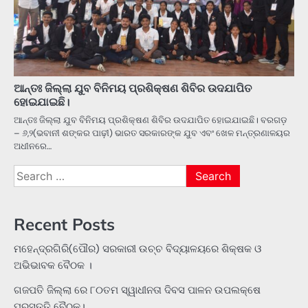
ଆନ୍ତଃ ଜିଲ୍ଲା ଯୁବ ବିନିମୟ ପ୍ରଶିକ୍ଷଣ ଶିବିର ଉଦଯାପିତ
ହୋଇଯାଇଛି।
ଆନ୍ତଃ ଜିଲ୍ଲା ଯୁବ ବିନିମୟ ପ୍ରଶିକ୍ଷଣ ଶିବିର ଉଦଯାପିତ ହୋଇଯାଇଛି। ବରଗଡ଼
– ୬,୨(ଭବାନୀ ଶଙ୍କର ପାଢ଼ୀ) ଭାରତ ସରକାରଙ୍କ ଯୁବ ଏବଂ ଖେଳ ମନ୍ତ୍ରଣାଳୟର
ଅଧୀନରେ…
Search
for:
Recent Posts
ମହେନ୍ଦ୍ରଗିରି(ପୌର) ସରକାରୀ ଉଚ୍ଚ ବିଦ୍ୟାଳୟରେ ଶିକ୍ଷକ ଓ
ଅଭିଭାବକ ବୈଠକ ।
ଗଜପତି ଜିଲ୍ଲା ରେ ୮୦ତମ ସ୍ୱାଧୀନତା ଦିବସ ପାଳନ ଉପଲକ୍ଷେ
ପ୍ରସ୍ତୁତି ବୈଠକ।