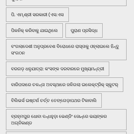
ପି. ଏମ୍.ଶ୍ରୀ ସରକାରୀ (ଏସ.ଏସ
ପିକନିକ୍‌ କରିବାକୁ ଯାଇଥିଲେ
ପୁରାଣ ପ୍ରସିଦ୍ଧ
ବଂଗଲାଦେଶୀ ଅନୁପ୍ରବେଶ ବିରୋଧରେ ରାସ୍ତାକୁ ଓହ୍ଲାଇଲେ ହିନ୍ଦୁ
ସଂଗଠନ
ବରଗଡ଼ ଧନୁଯାତ୍ରା: କଂସଙ୍କ ଦରବାରରେ ମୁଖ୍ୟମନ୍ତ୍ରୀ
ବାରିପଦାରେ ଚଳନ୍ତା ଅବସ୍ଥାରେ ଜଳିଗଲା ଇଲେକ୍ଟ୍ରିକ୍ ସ୍କୁଟର୍
ବିଲିଭର୍ସ ଇଷ୍ଟର୍ଣ ଚର୍ଚ୍ଚ ତେଙ୍ଗେଡ଼ାପଥର ଟିକାବାଲି
ବ୍ରହ୍ମପୁର ଧୋବା ବନ୍ଧହୁଡ଼ା ଭେଣ୍ଡିଂ ଜୋନ୍‌ରେ ଭୟଙ୍କର
ଅଗ୍ନିକାଣ୍ଡ