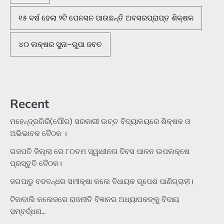
୧୫ ବର୍ଷ ହେଲା ୨ଟି ପେନସନ ପାଉଛନ୍ତି ଅବସରପ୍ରାପ୍ତ ଶିକ୍ଷକ
୪୦ ଲକ୍ଷର ସୁନା–ରୁପା ଜବତ
Recent
ମହେନ୍ଦ୍ରଗିରି(ପୌର) ସରକାରୀ ଉଚ୍ଚ ବିଦ୍ୟାଳୟରେ ଶିକ୍ଷକ ଓ
ଅଭିଭାବକ ବୈଠକ ।
ଗଜପତି ଜିଲ୍ଲା ରେ ୮୦ତମ ସ୍ୱାଧୀନତା ଦିବସ ପାଳନ ଉପଲକ୍ଷେ
ପ୍ରସ୍ତୁତି ବୈଠକ।
ଜଗପାଡୁ ବଡବନ୍ଧର ସମୀକ୍ଷା କଲେ ବିଧାୟକ ରୂପେଶ ପାଣିଗ୍ରାହୀ।
ଟିକାବାଲି କଲେଜରେ ରାଜନୀତି ବିଜ୍ଞାନର ଅଧ୍ୟାପକଙ୍କୁ ବିଦାୟ
ସମ୍ବର୍ଦ୍ଧନା…