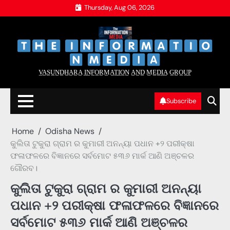
Skip
Thursday, Aug 06, 2026
to
content
‌
‌
V̲A̲S̲U̲N̲D̲H̲A̲R̲A̲ I̲N̲F̲O̲R̲M̲A̲T̲I̲O̲N̲ A̲N̲D̲ M̲E̲D̲I̲A̲ G̲R̲O̲U̲P̲
Subscribe
Home
Odisha News
କୁଲିତା ଟୁକୁରା ଗ୍ରାମ ର କୁମାରୀ ଅନନ୍ୟା ପଧାନ +୨ ପରୀକ୍ଷା
ଫଳାଫଳରେ ବିଜ୍ଞାନରେ ସର୍ବମୋଟ ୫୩୬ ମାର୍କ ଆଣି ଅଞ୍ଚଳର
ଗୌରବ।
କୁଲିତା ଟୁକୁରା ଗ୍ରାମ ର କୁମାରୀ ଅନନ୍ୟା
ପଧାନ +୨ ପରୀକ୍ଷା ଫଳାଫଳରେ ବିଜ୍ଞାନରେ
ସର୍ବମୋଟ ୫୩୬ ମାର୍କ ଆଣି ଅଞ୍ଚଳର