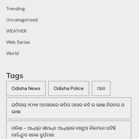
Trending
Uncategorized
WEATHER
Web Series
World
Tags
Odisha News
Odisha Police
ଆର
ଇଡିତାଲ୍ ୨୦୨୫ ଅବସରରେ କବିତା ଆସର କବି ର ଭାଷା ନିରବତା ର
ଭାଷା
ଓଡିଶା - ଆନ୍ଧ୍ର ସୀମାନ୍ତ ଆନ୍ଧ୍ରର ବାରୁଆ ନିକଟରେ ଘଟିଛି
ମର୍ମନ୍ତୁଦ ସଡକ ଦୁର୍ଘଟଣା