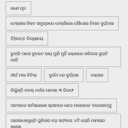
ଜଣେ ମୃତ
ଟେକ୍ସାସ ନିକଟ ସମୁଦ୍ରରେ ମେକ୍ସିକୋ ନୌସେନା ବିମାନ ଦୁର୍ଘଟଣା
ଡି)ଉଚ୍ଚ ବିଦ୍ୟାଳୟ
ଡୁଙ୍ଗି ଠାରେ ବୁଲେଟ କାର୍ ମୁହାଁ ମୁହିଁ ଧକ୍କାରେ ଜଳିଗଲା ଦୁଇଟି
ଗାଡି
ଦୀର୍ଘ ମାସ ବିତିଲା
ଦୁର୍ଗମ ରେ ଦୁର୍ଦ୍ଦଶା
ନକ୍ସଲ
ନିର୍ଗୁଣ୍ଡି ଡବଲ୍ ମର୍ଡର ମାମଲା: ୩ ଗିରଫ
ପାଟନାରେ ସର୍ବସାଧାରଣ ସ୍ଥାନରେ ଛେପ ପକାଇଲେ ‘ନଗରଶତ୍ରୁ’
ପାରଳାଖେମୁଣ୍ଡି ପୁଲିସର ବଡ଼ ସଫଳତା: ୪ଟି ଚୋରି ମାମଲାର
ଖୁଲାସା