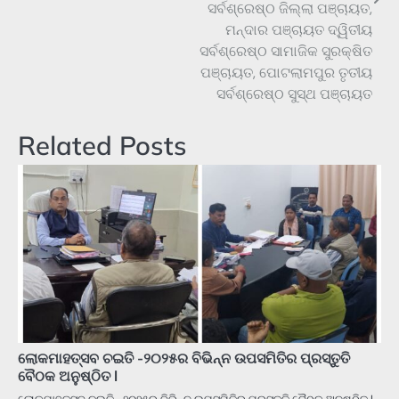
ସର୍ବଶ୍ରେଷ୍ଠ ଜିଲ୍ଲା ପଞ୍ଚାୟତ,
ମନ୍ଦାର ପଞ୍ଚାୟତ ଦ୍ୱିତୀୟ
ସର୍ବଶ୍ରେଷ୍ଠ ସାମାଜିକ ସୁରକ୍ଷିତ
ପଞ୍ଚାୟତ, ପୋଟଲାମପୁର ତୃତୀୟ
ସର୍ବଶ୍ରେଷ୍ଠ ସୁସ୍ଥ ପଞ୍ଚାୟତ
Related Posts
ଲୋକମାହତ୍ସବ ଚଇତି -୨୦୨୫ର ବିଭିନ୍ନ ଉପସମିତିର ପ୍ରସ୍ତୁତି
ବୈଠକ ଅନୁଷ୍ଠିତ l