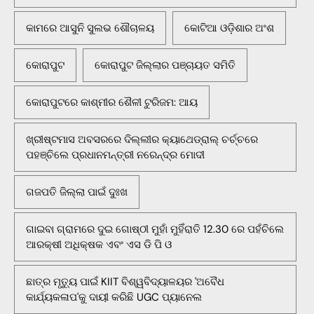
କାମରେ ଆସୁନି ସୁଲଭ ଶୌଚାଳୟ
କୋଟିଆ ଓଡ଼ିଶାର ଅଂଶ
କୋରାପୁଟ
କୋରାପୁଟ ଜିଲ୍ଲାର ପଞ୍ଚାୟତ ସମିତି
କୋରାପୁଟରେ କାଶ୍ମୀର ଶୈଳୀ ଟୁରିଜମ: ଆୟ
ଖ୍ରୀଷ୍ଟମାସ ଅବସରରେ ଦିଲ୍ଲୀର କ୍ୟାଥେଡ୍ରାଲ୍ ଚର୍ଚ୍ଚରେ
ପହଞ୍ଚିଲେ ପ୍ରଧାନମନ୍ତ୍ରୀ ନରେନ୍ଦ୍ର ମୋଦୀ
ଗଜପତି ଜିଲ୍ଲା ପାଇଁ ଦୁଃଖ
ଗାଇବା ଗ୍ରାମରେ ଦୁଇ ଗୋଷ୍ଠୀ ମୁହାଁ ମୁହିଁରାତି 12.30 ରେ ପହଁଚିଲେ
ଆରକ୍ଷୀ ଅଧିକ୍ଷକ ଏବଂ ଏସ ଡି ପି ଓ
ଛାତ୍ର ମୃତ୍ୟୁ ପାଇଁ KIIT ବିଶ୍ୱବିଦ୍ୟାଳୟର 'ଅବୈଧ
କାର୍ଯ୍ୟକଳାପ'କୁ ଦାୟୀ କରିଛି UGC ପ୍ୟାନେଲ