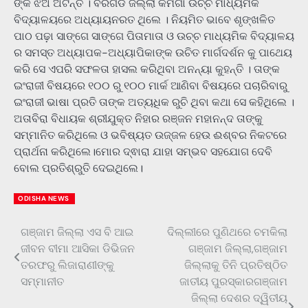
ଙ୍କ ଝିଅ ଅଟନ୍ତି । ବରଗଡ ଜିଲ୍ଲା କମଗାଁ ଉଚ୍ଚ ମାଧ୍ୟମିକ
ବିଦ୍ୟାଳୟରେ ଅଧ୍ୟାୟନରତ ଥିଲେ । ନିୟମିତ ଭାବେ ଶୃଙ୍ଖଳିତ
ପାଠ ପଢ଼ା ସାଙ୍ଗେ ସାଙ୍ଗେ ପିତାମାତା ଓ ଉଚ୍ଚ ମାଧ୍ୟମିକ ବିଦ୍ୟାଳୟ
ର ସମସ୍ତ ଅଧ୍ୟାପକ-ଅଧ୍ୟାପିକାଙ୍କ ଉଚିତ ମାର୍ଗଦର୍ଶନ କୁ ପାଥେୟ
କରି ସେ ଏପରି ସଫଳତା ହାସଲ କରିଥିବା ଅନନ୍ୟା କୁହନ୍ତି । ତାଙ୍କ
ଇଂରାଜୀ ବିଷୟରେ ୧୦୦ ରୁ ୧୦୦ ମାର୍କ ଆଣିବା ବିଷୟରେ ପଚାରିବାରୁ
ଇଂରାଜୀ ଭାଷା ପ୍ରତି ତାଙ୍କ ଅତ୍ୟଧିକ ରୁଚି ଥିବା କଥା ସେ କହିଥିଲେ ।
ଅତାବିରା ବିଧାୟକ ଶ୍ରୀଯୁକ୍ତ ନିହାର ରଞ୍ଜନ ମହାନନ୍ଦ ତାଙ୍କୁ
ସମ୍ମାନିତ କରିଥିଲେ ଓ ଭବିଷ୍ୟତ ଉଜ୍ଜଳ ହେଉ ଈଶ୍ବର ନିକଟରେ
ପ୍ରାର୍ଥନା କରିଥିଲେ।ମୋର ଦ୍ଵାରା ଯାହା ସମ୍ଭବ ସହଯୋଗ ଦେବି
ବୋଲ ପ୍ରତିଶ୍ରୁତି ଦେଇଥିଲେ।
ODISHA NEWS
ଗଞ୍ଜାମ ଜିଲ୍ଲା ଏସ ବି ଆଇ
ଦିଲ୍ଲୀରେ ପୁଣିଥରେ ଚମକିଲା
Post
ଜୀବନ ବୀମା ଆସିକା ଡିଭିଜନ
ଗଞ୍ଜାମ ଜିଲ୍ଲା,ଗଞ୍ଜାମ
navigation
ତରଫରୁ ଲିଜାରାଣୀଙ୍କୁ
ଜିଲ୍ଲାକୁ ତିନି ପ୍ରତିଷ୍ଠିତ
ସମ୍ମାନୀତ
ଜାତୀୟ ପୁରସ୍କାରଗଞ୍ଜାମ
ଜିଲ୍ଲା ଦେଶର ଦ୍ୱିତୀୟ