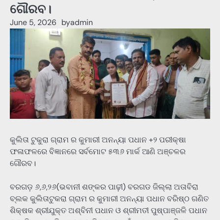
ଗୌରବ।
June 5, 2026
by
admin
କୁଲିତା ଟୁକୁରା ଗ୍ରାମ ର କୁମାରୀ ଅନନ୍ୟା ପଧାନ +୨ ପରୀକ୍ଷା
ଫଳାଫଳରେ ବିଜ୍ଞାନରେ ସର୍ବମୋଟ ୫୩୬ ମାର୍କ ଆଣି ଅଞ୍ଚଳର
ଗୌରବ।
ବରଗଡ଼ ୬,୬,୨୬(ଭବାନୀ ଶଙ୍କର ପାଢ଼ୀ) ବରଗଡ ଜିଲ୍ଲା ଅତାବିରା
ବ୍ଲକ କୁଲିତାଟୁକରା ଗ୍ରାମ ର କୁମାରୀ ଅନନ୍ୟା ପଧାନ ବରିଷ୍ଠ ଗଣିତ
ଶିକ୍ଷକ ଶ୍ରୀଯୁକ୍ତ ଅଶ୍ବିନୀ ପଧାନ ଓ ଶ୍ରୀମତୀ ପୁଷ୍ପାଞ୍ଜଳି ପଧାନ