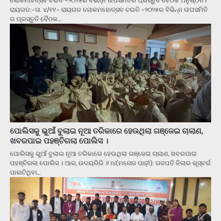
ଲୋକମାହତ୍ସବ ଚଇତି -୨୦୨୫ର ବିଭିନ୍ନ ଉପସମିତିର ପ୍ରସ୍ତୁତି ବୈଠକ ଅନୁଷ୍ଠିତ l
ରାୟଗଡ:-ତା. ୪/୧୧- ରାୟଗଡ ଲୋକମହୋତ୍ସବ ଚଇତି -୨୦୨୫ର ବିଭିନ୍ନ ଉପସମିତି
ର ପ୍ରସ୍ତୁତି ବୈଠକ…
ପୋଲିସକୁ ଭୁଆଁ ବୁଲାଇ ନୂଆ ତରିକାରେ ହେଉଥିଲା ଗଞ୍ଜେଇ ଚାଲାଣ,
ଖବରପାଇ ପହଞ୍ଚିଗଲା ପୋଲିସ ।
ପୋଲିସକୁ ଭୁଆଁ ବୁଲାଇ ନୂଆ ତରିକାରେ ହେଉଥିଲା ଗଞ୍ଜେଇ ଚାଲାଣ, ଖବରପାଇ
ପହଞ୍ଚିଗଲା ପୋଲିସ । ଆର, ଉଦୟଗିରି ୬।୪(ମନୋଜ ପାଢ଼ୀ): ଗଜପତି ଜିଲାର ଭୂସ୍ବର୍ଗ
ପାଲଟିଥିବା…