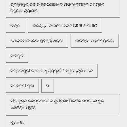
ବ୍ରହ୍ମପୁର ବଡ଼ ଡାକ୍ତରଖାନାରେ ଅସ୍ତ୍ରୋପଚାର ସମୟରେ
ବିଦ୍ୟୁତ ବ୍ୟାଘାତ
ଭତ୍ତା
ଭିଜିଲାନ୍ସ ଜାଲରେ କଟକ CRRI ଥାନା IIC
ମୋଟରସାଇକେଲ ମୁହାଁମୁହିଁ ଧକ୍କା
ଲରମ୍ଭା ମହାବିଦ୍ୟାଳୟ
ସଂସ୍କୃତି
ସମ୍ବଲପୁରୀ ଭାଷା ମାଧୁର୍ଯ୍ୟପୂର୍ଣ ଓ ସ୍ୱତନ୍ତ୍ର ଅଟେ
ସରସ୍ବତୀ ପୂଜା
ସି
ସୀତାକୁଣ୍ଡ ଜଳପ୍ରପାତରେ ଦୁର୍ଘଟଣା: ପିକନିକ ସମୟରେ ଦୁଇ
ଭାଇଙ୍କ ମୃତ୍ୟୁ
ସୁରକ୍ଷା