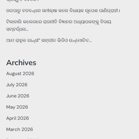
ଜଗପାଡୁ ବଡବନ୍ଧର ସମୀକ୍ଷା କଲେ ବିଧାୟକ ରୂପେଶ ପାଣିଗ୍ରାହୀ।
ଟିକାବାଲି କଲେଜରେ ରାଜନୀତି ବିଜ୍ଞାନର ଅଧ୍ୟାପକଙ୍କୁ ବିଦାୟ
ସମ୍ବର୍ଦ୍ଧନା…
ଆମ ରାହୁଲ ଗାନ୍ଧୀ” ସଙ୍ଗୀତ ଭିଡିଓ ଉନ୍ମୋଚିତ…
Archives
August 2026
July 2026
June 2026
May 2026
April 2026
March 2026