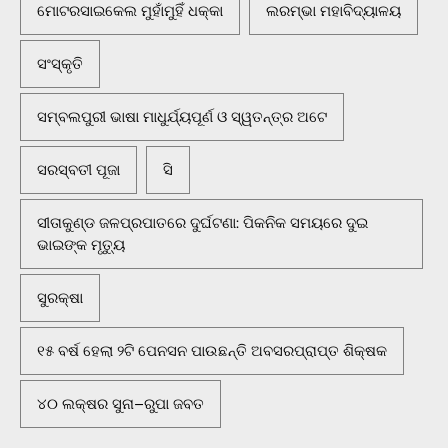
ମୋଟରସାଇକେଲ ମୁହାଁମୁହିଁ ଧକ୍କା
ଲରମ୍ଭା ମହାବିଦ୍ୟାଳୟ
ସଂସ୍କୃତି
ସମ୍ବଲପୁରୀ ଭାଷା ମାଧୁର୍ଯ୍ୟପୂର୍ଣ ଓ ସ୍ୱତନ୍ତ୍ର ଅଟେ
ସରସ୍ବତୀ ପୂଜା
ସି
ସୀତାକୁଣ୍ଡ ଜଳପ୍ରପାତରେ ଦୁର୍ଘଟଣା: ପିକନିକ ସମୟରେ ଦୁଇ
ଭାଇଙ୍କ ମୃତ୍ୟୁ
ସୁରକ୍ଷା
୧୫ ବର୍ଷ ହେଲା ୨ଟି ପେନସନ ପାଉଛନ୍ତି ଅବସରପ୍ରାପ୍ତ ଶିକ୍ଷକ
୪୦ ଲକ୍ଷର ସୁନା–ରୁପା ଜବତ