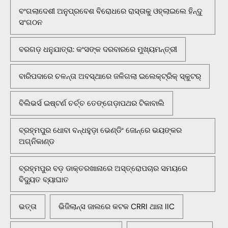
ବଂଗଲାଦେଶୀ ଅନୁପ୍ରବେଶ ବିରୋଧରେ ରାସ୍ତାକୁ ଓହ୍ଲାଇଲେ ହିନ୍ଦୁ
ସଂଗଠନ
ବରଗଡ଼ ଧନୁଯାତ୍ରା: କଂସଙ୍କ ଦରବାରରେ ମୁଖ୍ୟମନ୍ତ୍ରୀ
ବାରିପଦାରେ ଚଳନ୍ତା ଅବସ୍ଥାରେ ଜଳିଗଲା ଇଲେକ୍ଟ୍ରିକ୍ ସ୍କୁଟର୍
ବିଲିଭର୍ସ ଇଷ୍ଟର୍ଣ ଚର୍ଚ୍ଚ ତେଙ୍ଗେଡ଼ାପଥର ଟିକାବାଲି
ବ୍ରହ୍ମପୁର ଧୋବା ବନ୍ଧହୁଡ଼ା ଭେଣ୍ଡିଂ ଜୋନ୍‌ରେ ଭୟଙ୍କର
ଅଗ୍ନିକାଣ୍ଡ
ବ୍ରହ୍ମପୁର ବଡ଼ ଡାକ୍ତରଖାନାରେ ଅସ୍ତ୍ରୋପଚାର ସମୟରେ
ବିଦ୍ୟୁତ ବ୍ୟାଘାତ
ଭତ୍ତା
ଭିଜିଲାନ୍ସ ଜାଲରେ କଟକ CRRI ଥାନା IIC