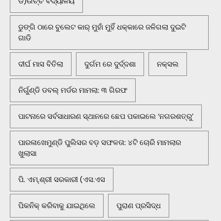
ଡି)ଉଚ୍ଚ ବିଦ୍ୟାଳୟ
ଡୁଙ୍ଗି ଠାରେ ବୁଲେଟ କାର୍ ମୁହାଁ ମୁହିଁ ଧକ୍କାରେ ଜଳିଗଲା ଦୁଇଟି
ଗାଡି
ଦୀର୍ଘ ମାସ ବିତିଲା
ଦୁର୍ଗମ ରେ ଦୁର୍ଦ୍ଦଶା
ନକ୍ସଲ
ନିର୍ଗୁଣ୍ଡି ଡବଲ୍ ମର୍ଡର ମାମଲା: ୩ ଗିରଫ
ପାଟନାରେ ସର୍ବସାଧାରଣ ସ୍ଥାନରେ ଛେପ ପକାଇଲେ ‘ନଗରଶତ୍ରୁ’
ପାରଳାଖେମୁଣ୍ଡି ପୁଲିସର ବଡ଼ ସଫଳତା: ୪ଟି ଚୋରି ମାମଲାର
ଖୁଲାସା
ପି. ଏମ୍.ଶ୍ରୀ ସରକାରୀ (ଏସ.ଏସ
ପିକନିକ୍‌ କରିବାକୁ ଯାଇଥିଲେ
ପୁରାଣ ପ୍ରସିଦ୍ଧ