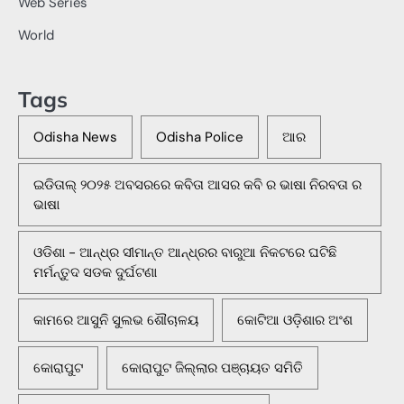
Web Series
World
Tags
Odisha News
Odisha Police
ଆର
ଇଡିତାଲ୍ ୨୦୨୫ ଅବସରରେ କବିତା ଆସର କବି ର ଭାଷା ନିରବତା ର
ଭାଷା
ଓଡିଶା - ଆନ୍ଧ୍ର ସୀମାନ୍ତ ଆନ୍ଧ୍ରର ବାରୁଆ ନିକଟରେ ଘଟିଛି
ମର୍ମନ୍ତୁଦ ସଡକ ଦୁର୍ଘଟଣା
କାମରେ ଆସୁନି ସୁଲଭ ଶୌଚାଳୟ
କୋଟିଆ ଓଡ଼ିଶାର ଅଂଶ
କୋରାପୁଟ
କୋରାପୁଟ ଜିଲ୍ଲାର ପଞ୍ଚାୟତ ସମିତି