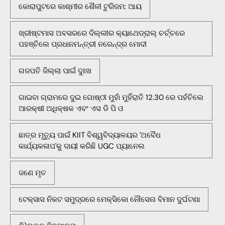
କୋରାପୁଟରେ କାଶ୍ମୀର ଶୈଳୀ ଟୁରିଜମ: ଆୟ
ଖ୍ରୀଷ୍ଟମାସ ଅବସରରେ ଦିଲ୍ଲୀର କ୍ୟାଥେଡ୍ରାଲ୍ ଚର୍ଚ୍ଚରେ
ପହଞ୍ଚିଲେ ପ୍ରଧାନମନ୍ତ୍ରୀ ନରେନ୍ଦ୍ର ମୋଦୀ
ଗଜପତି ଜିଲ୍ଲା ପାଇଁ ଦୁଃଖ
ଗାଇବା ଗ୍ରାମରେ ଦୁଇ ଗୋଷ୍ଠୀ ମୁହାଁ ମୁହିଁରାତି 12.30 ରେ ପହଁଚିଲେ
ଆରକ୍ଷୀ ଅଧିକ୍ଷକ ଏବଂ ଏସ ଡି ପି ଓ
ଛାତ୍ର ମୃତ୍ୟୁ ପାଇଁ KIIT ବିଶ୍ୱବିଦ୍ୟାଳୟର 'ଅବୈଧ
କାର୍ଯ୍ୟକଳାପ'କୁ ଦାୟୀ କରିଛି UGC ପ୍ୟାନେଲ
ଜଣେ ମୃତ
ଟେକ୍ସାସ ନିକଟ ସମୁଦ୍ରରେ ମେକ୍ସିକୋ ନୌସେନା ବିମାନ ଦୁର୍ଘଟଣା