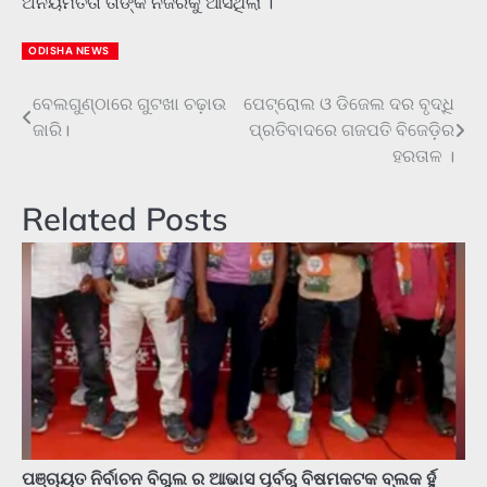
ଅନିୟମିତତା ତାଙ୍କ ନଜରକୁ ଆସିଥିଲା ।
ODISHA NEWS
ବେଲଗୁଣ୍ଠାରେ ଗୁଟଖା ଚଢ଼ାଉ
ପେଟ୍ରୋଲ ଓ ଡିଜେଲ ଦର ବୃଦ୍ଧି
Post
ଜାରି।
ପ୍ରତିବାଦରେ ଗଜପତି ବିଜେଡ଼ିର
navigation
ହରତାଳ ।
Related Posts
ପଞ୍ଚାୟତ ନିର୍ବାଚନ ବିଗୁଲ ର ଆଭାସ ପୂର୍ବରୁ ବିଷମକଟକ ବ୍ଲକ ର୍ହୁ