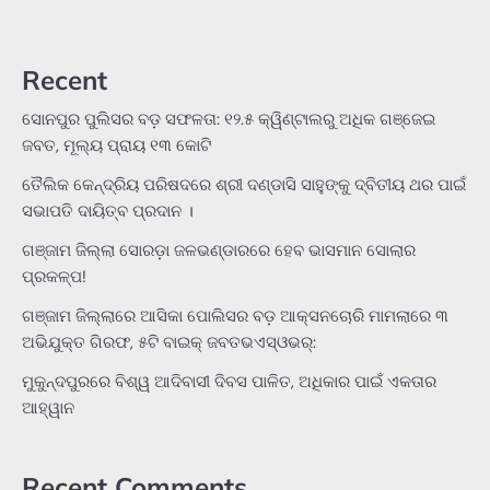
Recent
ସୋନପୁର ପୁଲିସର ବଡ଼ ସଫଳତା: ୧୨.୫ କ୍ୱିଣ୍ଟାଲରୁ ଅଧିକ ଗଞ୍ଜେଇ
ଜବତ, ମୂଲ୍ୟ ପ୍ରାୟ ୧୩ କୋଟି
ତୈଲିକ କେନ୍ଦ୍ରିୟ ପରିଷଦରେ ଶ୍ରୀ ଦଣ୍ଡାସି ସାହୁଙ୍କୁ ଦ୍ବିତୀୟ ଥର ପାଇଁ
ସଭାପତି ଦାୟିତ୍ବ ପ୍ରଦାନ ।
ଗଞ୍ଜାମ ଜିଲ୍ଲା ସୋରଡ଼ା ଜଳଭଣ୍ଡାରରେ ହେବ ଭାସମାନ ସୋଲାର
ପ୍ରକଳ୍ପ!
ଗଞ୍ଜାମ ଜିଲ୍ଲାରେ ଆସିକା ପୋଲିସର ବଡ଼ ଆକ୍ସନଚୋରି ମାମଲାରେ ୩
ଅଭିଯୁକ୍ତ ଗିରଫ, ୫ଟି ବାଇକ୍ ଜବତଭଏସ୍‌ଓଭର୍:
ମୁକୁନ୍ଦପୁରରେ ବିଶ୍ୱ ଆଦିବାସୀ ଦିବସ ପାଳିତ, ଅଧିକାର ପାଇଁ ଏକତାର
ଆହ୍ୱାନ
Recent Comments