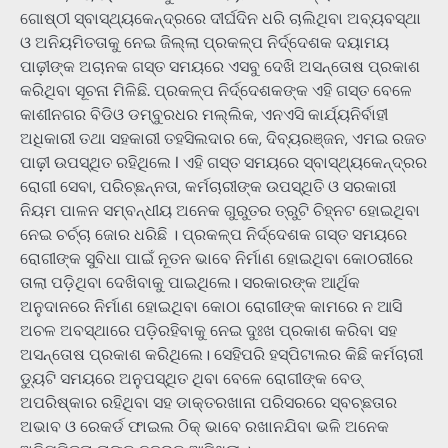
ଗୋଷ୍ଠୀ ସ୍ବାସ୍ଥ୍ୟକେନ୍ଦ୍ରରେ ଦୀର୍ଘଦିନ ଧରି ଚାଲିଥିବା ଅବ୍ୟବସ୍ଥା
ଓ ଅନିୟମିତତାକୁ ନେଇ ଜିଲ୍ଲା ପ୍ରକଳ୍ପ ନିର୍ଦ୍ଦେଶକ ଦୟାମୟ
ପାଢ଼ୀଙ୍କ ଅଚାନକ ଗସ୍ତ ସମୟରେ ଏସବୁ ଦେଖି ଅସନ୍ତୋଷ ପ୍ରକାଶ
କରିଥିବା ସୂଚନା ମିଳିଛି. ପ୍ରକଳ୍ପ ନିର୍ଦ୍ଦେଶକଙ୍କ ଏହି ଗସ୍ତ ବେଳେ
କାଶୀନଗର ବିଡିଓ ଡମ୍ବୁରଧର ମଲ୍ଲିକ, ଏନଏସି କାର୍ଯ୍ୟନିର୍ବାହୀ
ଅଧିକାରୀ ତଥା ସହକାରୀ ତହସିଲଦାର କେ, ଦିବ୍ୟରଞ୍ଜନ, ଏମଇ ରଜତ
ପାଢ଼ୀ ଉପସ୍ଥିତ ରହିଥିଲେ I ଏହି ଗସ୍ତ ସମୟରେ ସ୍ବାସ୍ଥ୍ୟକେନ୍ଦ୍ରର
ରୋଗୀ ସେବା, ପରିଚ୍ଛନ୍ନତା, କର୍ମଚାରୀଙ୍କ ଉପସ୍ଥିତି ଓ ସରକାରୀ
ନିୟମ ପାଳନ ସମ୍ବନ୍ଧୀୟ ଅନେକ ଗୁରୁତର ତ୍ରୁଟି ଚିହ୍ନଟ ହୋଇଥିବା
ନେଇ ଚର୍ଚ୍ଚା ଜୋର ଧରିଛି । ପ୍ରକଳ୍ପ ନିର୍ଦ୍ଦେଶକ ଗସ୍ତ ସମୟରେ
ରୋଗୀଙ୍କ ସୁବିଧା ପାଇଁ ନୂତନ ଭାବେ ନିର୍ମାଣ ହୋଇଥିବା କୋଠରୀରେ
ତାଲା ପଡ଼ିଥିବା ଦେଖିବାକୁ ପାଇଥିଲେ। ସରକାରଙ୍କ ଆର୍ଥିକ
ଅନୁଦାନରେ ନିର୍ମାଣ ହୋଇଥିବା କୋଠା ରୋଗୀଙ୍କ କାମରେ ନ ଆସି
ଅଚଳ ଅବସ୍ଥାରେ ପଡ଼ିରହିବାକୁ ନେଇ ଦୁଃଖ ପ୍ରକାଶ କରିବା ସହ
ଅସନ୍ତୋଷ ପ୍ରକାଶ କରିଥିଲେ। ସେହିପରି ହସ୍ପିଟାଲର କିଛି କର୍ମଚାରୀ
ଡ୍ୟୁଟି ସମୟରେ ଅନୁପସ୍ଥିତ ଥିବା ବେଳେ ରୋଗୀଙ୍କ ବେଡ୍
ଅପରିଷ୍କାର ରହିଥିବା ସହ ଡାକ୍ତରଖାନା ପରିସରରେ ସ୍ବଚ୍ଛତାର
ଅଭାବ ଓ ରେକର୍ଡ ଫାଇଲ ଠିକ୍ ଭାବେ ରଖାନଯିବା ଭଳି ଅନେକ