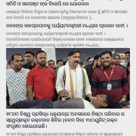
ସମିତି ଓ ସରପଞ୍ଚ ଙ୍କ ବିଜେପି ରେ ଯୋଗଦାନ
ପଞ୍ଚାୟତ ନିର୍ବାଚନ ବିଗୁଲ ର ଆଭାସ ପୂର୍ବରୁ ବିଷମକଟକ ବ୍ଲକ ର୍ହୁ ସମିତି ଓ ସରପଞ୍ଚ
ଙ୍କ ବିଜେପି ରେ ଯୋଗଦାନ ରାୟଗଡ଼ (ଅମୁଲ୍ୟ ନିଶଙ୍କ )…
ଡଦେଙ୍ଗ ଜଳପ୍ରପାତକୁ ପର୍ଯ୍ୟଟନସ୍ଥଳୀ ମାନ୍ୟତା ପ୍ରଦାନ ଦାବୀ ।
ଡଦେଙ୍ଗ ଜଳପ୍ରପାତକୁ ପର୍ଯ୍ୟଟନସ୍ଥଳୀ ମାନ୍ୟତା ପ୍ରଦାନ ଦାବୀ ।
ଗଜପତି(ମନୋଜ ପାଢୀ)ଗଜପତି ଜିଲ୍ଲା ମୋହନା ବ୍ଲକ ମଳାସପଦର ପଞ୍ଚାୟତରେ
ରହିଥିବା ଡଦେଙ୍ଗ ଜଳପ୍ରପାତକୁ ପର୍ଯ୍ୟଟନ ସ୍ଥଳୀର ମାନ୍ୟତା…
୭୮ତମ ବିଶ୍ୱ ପ୍ରସିଦ୍ଧ ଧନୁଯାତ୍ରା ଅବସରରେ ନିଷ୍ଠା ପରିବାର ର
ସ୍ୱେଚ୍ଛାକୃତ ରକ୍ତଦାନ ଶିବିର (ନବମ ଦିନ) ୧୪୦ୟୁନିଟ୍ ରକ୍ତ
ସଂଗୃହୀତ ହୋଇଯାଇଛି।
୭୮ତମ ବିଶ୍ୱ ପ୍ରସିଦ୍ଧ ଧନୁଯାତ୍ରା ଅବସରରେ ନିଷ୍ଠା ପରିବାର ର ସ୍ୱେଚ୍ଛାକୃତ