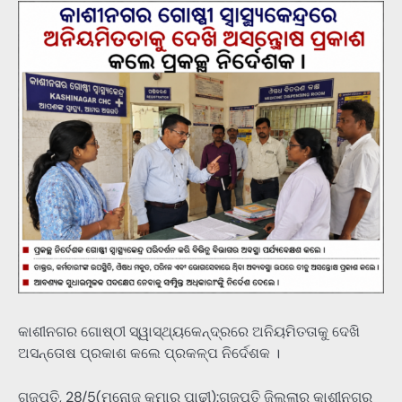
କାଶୀନଗର ଗୋଷ୍ଠୀ ସ୍ୱାସ୍ଥ୍ୟକେନ୍ଦ୍ରରେ ଅନିୟମିତତାକୁ ଦେଖି
ଅସନ୍ତୋଷ ପ୍ରକାଶ କଲେ ପ୍ରକଳ୍ପ ନିର୍ଦେଶକ ।
ଗଜପତି, 28/5(ମନୋଜ କୁମାର ପାଢୀ):ଗଜପତି ଜିଲ୍ଲାର କାଶୀନଗର