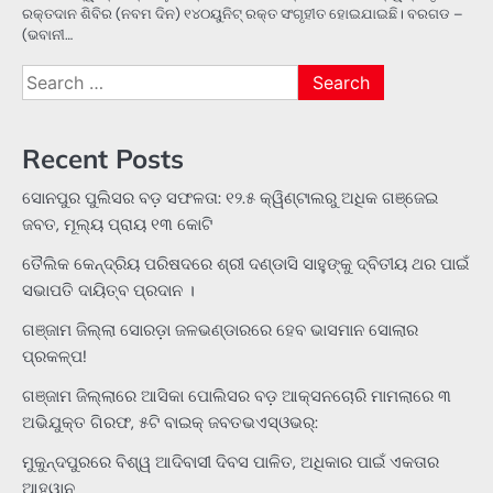
ରକ୍ତଦାନ ଶିବିର (ନବମ ଦିନ) ୧୪୦ୟୁନିଟ୍ ରକ୍ତ ସଂଗୃହୀତ ହୋଇଯାଇଛି। ବରଗଡ –
(ଭବାନୀ…
Search
for:
Recent Posts
ସୋନପୁର ପୁଲିସର ବଡ଼ ସଫଳତା: ୧୨.୫ କ୍ୱିଣ୍ଟାଲରୁ ଅଧିକ ଗଞ୍ଜେଇ
ଜବତ, ମୂଲ୍ୟ ପ୍ରାୟ ୧୩ କୋଟି
ତୈଲିକ କେନ୍ଦ୍ରିୟ ପରିଷଦରେ ଶ୍ରୀ ଦଣ୍ଡାସି ସାହୁଙ୍କୁ ଦ୍ବିତୀୟ ଥର ପାଇଁ
ସଭାପତି ଦାୟିତ୍ବ ପ୍ରଦାନ ।
ଗଞ୍ଜାମ ଜିଲ୍ଲା ସୋରଡ଼ା ଜଳଭଣ୍ଡାରରେ ହେବ ଭାସମାନ ସୋଲାର
ପ୍ରକଳ୍ପ!
ଗଞ୍ଜାମ ଜିଲ୍ଲାରେ ଆସିକା ପୋଲିସର ବଡ଼ ଆକ୍ସନଚୋରି ମାମଲାରେ ୩
ଅଭିଯୁକ୍ତ ଗିରଫ, ୫ଟି ବାଇକ୍ ଜବତଭଏସ୍‌ଓଭର୍:
ମୁକୁନ୍ଦପୁରରେ ବିଶ୍ୱ ଆଦିବାସୀ ଦିବସ ପାଳିତ, ଅଧିକାର ପାଇଁ ଏକତାର
ଆହ୍ୱାନ