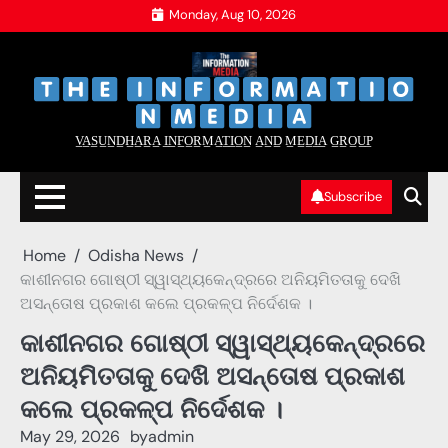
Skip
Monday, Aug 10, 2026
to
content
‌
‌
V̲A̲S̲U̲N̲D̲H̲A̲R̲A̲ I̲N̲F̲O̲R̲M̲A̲T̲I̲O̲N̲ A̲N̲D̲ M̲E̲D̲I̲A̲ G̲R̲O̲U̲P̲
Subscribe
Home
Odisha News
କାଶୀନଗର ଗୋଷ୍ଠୀ ସ୍ୱାସ୍ଥ୍ୟକେନ୍ଦ୍ରରେ ଅନିୟମିତତାକୁ ଦେଖି
ଅସନ୍ତୋଷ ପ୍ରକାଶ କଲେ ପ୍ରକଳ୍ପ ନିର୍ଦେଶକ ।
କାଶୀନଗର ଗୋଷ୍ଠୀ ସ୍ୱାସ୍ଥ୍ୟକେନ୍ଦ୍ରରେ
ଅନିୟମିତତାକୁ ଦେଖି ଅସନ୍ତୋଷ ପ୍ରକାଶ
କଲେ ପ୍ରକଳ୍ପ ନିର୍ଦେଶକ ।
May 29, 2026
by
admin