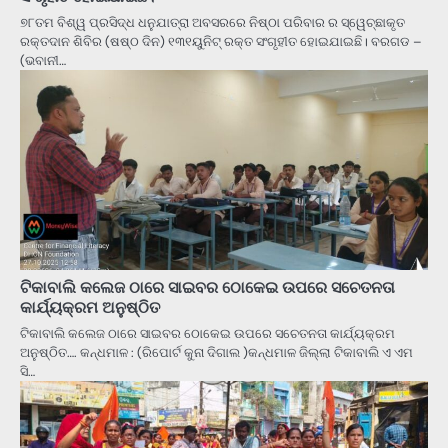
୭୮ତମ ବିଶ୍ୱ ପ୍ରସିଦ୍ଧ ଧନୁଯାତ୍ରା ଅବସରରେ ନିଷ୍ଠା ପରିବାର ର ସ୍ୱେଚ୍ଛାକୃତ
ରକ୍ତଦାନ ଶିବିର (ଷଷ୍ଠ ଦିନ) ୧୩୧ୟୁନିଟ୍ ରକ୍ତ ସଂଗୃହୀତ ହୋଇଯାଇଛି। ବରଗଡ –
(ଭବାନୀ…
ଟିକାବାଲି କଲେଜ ଠାରେ ସାଇବର ଠୋକେଇ ଉପରେ ସଚେତନତା
କାର୍ଯ୍ୟକ୍ରମ ଅନୁଷ୍ଠିତ
ଟିକାବାଲି କଲେଜ ଠାରେ ସାଇବର ଠୋକେଇ ଉପରେ ସଚେତନତା କାର୍ଯ୍ୟକ୍ରମ
ଅନୁଷ୍ଠିତ…. କନ୍ଧମାଳ : (ରିପୋର୍ଟ କୁନା ଦିଗାଲ )କନ୍ଧମାଳ ଜିଲ୍ଲା ଟିକାବାଲି ଏ ଏମ
ସି…