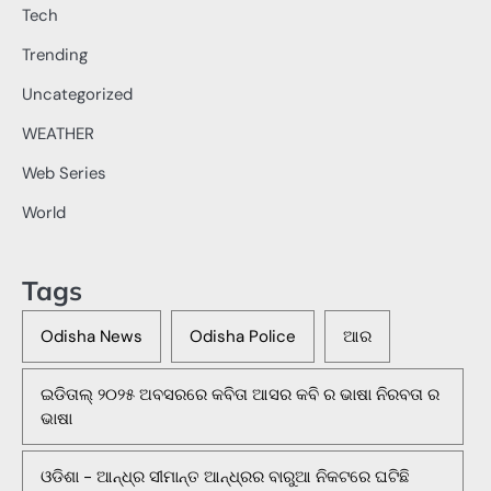
Tech
Trending
Uncategorized
WEATHER
Web Series
World
Tags
Odisha News
Odisha Police
ଆର
ଇଡିତାଲ୍ ୨୦୨୫ ଅବସରରେ କବିତା ଆସର କବି ର ଭାଷା ନିରବତା ର
ଭାଷା
ଓଡିଶା - ଆନ୍ଧ୍ର ସୀମାନ୍ତ ଆନ୍ଧ୍ରର ବାରୁଆ ନିକଟରେ ଘଟିଛି