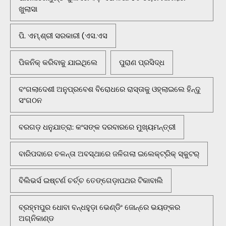
ଖୁଲାସା
ପି. ଏମ୍.ଶ୍ରୀ ସରକାରୀ (ଏସ.ଏସ
ପିକନିକ୍‌ କରିବାକୁ ଯାଇଥିଲେ
ପୁରାଣ ପ୍ରସିଦ୍ଧ
ବଂଗଲାଦେଶୀ ଅନୁପ୍ରବେଶ ବିରୋଧରେ ରାସ୍ତାକୁ ଓହ୍ଲାଇଲେ ହିନ୍ଦୁ
ସଂଗଠନ
ବରଗଡ଼ ଧନୁଯାତ୍ରା: କଂସଙ୍କ ଦରବାରରେ ମୁଖ୍ୟମନ୍ତ୍ରୀ
ବାରିପଦାରେ ଚଳନ୍ତା ଅବସ୍ଥାରେ ଜଳିଗଲା ଇଲେକ୍ଟ୍ରିକ୍ ସ୍କୁଟର୍
ବିଲିଭର୍ସ ଇଷ୍ଟର୍ଣ ଚର୍ଚ୍ଚ ତେଙ୍ଗେଡ଼ାପଥର ଟିକାବାଲି
ବ୍ରହ୍ମପୁର ଧୋବା ବନ୍ଧହୁଡ଼ା ଭେଣ୍ଡିଂ ଜୋନ୍‌ରେ ଭୟଙ୍କର
ଅଗ୍ନିକାଣ୍ଡ