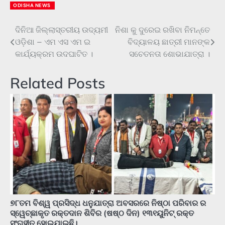
ODISHA NEWS
ଦିନିଆ ଜିଲ୍ଲାସ୍ତରୀୟ ଉଦ୍ୟମୀ
ନିଶା କୁ ଦୁରେଇ ରଖିବା ନିମନ୍ତେ
Post
ଓଡ଼ିଶା – ଏମ ଏସ ଏମ ଇ
ବିଦ୍ୟାଳୟ ଛାତ୍ରୀ ମାନଙ୍କ
navigation
କାର୍ଯ୍ୟକ୍ରମ ଉଦଘାଟିତ ।
ସଚେତନତା ଶୋଭାଯାତ୍ରା ।
Related Posts
୭୮ତମ ବିଶ୍ୱ ପ୍ରସିଦ୍ଧ ଧନୁଯାତ୍ରା ଅବସରରେ ନିଷ୍ଠା ପରିବାର ର
ସ୍ୱେଚ୍ଛାକୃତ ରକ୍ତଦାନ ଶିବିର (ଷଷ୍ଠ ଦିନ) ୧୩୧ୟୁନିଟ୍ ରକ୍ତ
ସଂଗୃହୀତ ହୋଇଯାଇଛି।