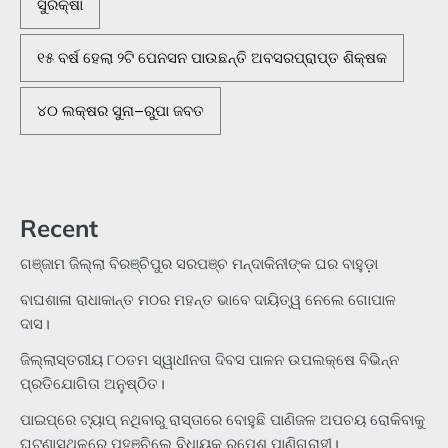
ସୁରକ୍ଷା
୧୫ ବର୍ଷ ହେଲା ୨ଟି ପେନସନ ପାଉଛନ୍ତି ଅବସରପ୍ରାପ୍ତ ଶିକ୍ଷକ
୪୦ ଲକ୍ଷର ସୁନା–ରୁପା ଜବତ
Recent
ଗଞ୍ଜାମ ଜିଲ୍ଲା ବିରଞ୍ଚିପୁର ସରପଞ୍ଚ ମନ୍ଦାକିନୀଙ୍କ ଘର ବାହୁଡ଼ା
ବାଘଶାଳା ରାଧାକାନ୍ତ ମଠର ମହନ୍ତ ଭାବେ ଦାୟିତ୍ୱ ନେଲେ ଗୋପାଳ
ଦାସ।
ଜିଲ୍ଲାସ୍ତରୀୟ ୮୦ତମ ସ୍ୱାଧୀନତା ଦିବସ ପାଳନ ଉପଲକ୍ଷେ ବିଭିନ୍ନ
ପ୍ରତିଯୋଗିତା ଅନୁଷ୍ଠିତ।
ପାଇପ୍‌ରେ ଟ୍ୟାପ୍‌ ନଥିବାରୁ ରାସ୍ତାରେ ବୋହୁଛି ପାଣିଜଳ ଅପଚୟ ରୋକିବାକୁ
ଘଟଣାସ୍ଥଳରେ ପହଞ୍ଚିଲେ ବିଧାୟକ ରୂପେଶ ପାଣିଗ୍ରାହୀ।