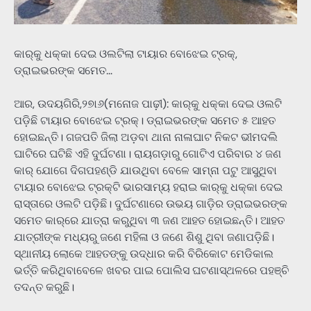
କାର୍‌କୁ ଧକ୍କା ଦେଇ ଓଲଟିଲା ଟାୟାର ବୋଝେଇ ଟ୍ରକ୍‌,
ଡ୍ରାଇଭରଙ୍କ ସମେତ…
ଆର, ଉଦୟଗିରି,୨୭ା୬(ମନୋଜ ପାଢ଼ୀ): କାର୍‌କୁ ଧକ୍କା ଦେଇ ଓଲଟି
ପଡ଼ିଛି ଟାୟାର ବୋଝେଇ ଟ୍ରକ୍‌। ଡ୍ରାଇଭରଙ୍କ ସମେତ ୫ ଆହତ
ହୋଇଛନ୍ତି। ଗଜପତି ଜିଲା ଅଡ଼ବା ଥାନା ନାଳାଘାଟ ନିକଟ ଭୀମଦଲି
ଘାଟିରେ ଘଟିଛି ଏହି ଦୁର୍ଘଟଣା। ରାୟଗଡ଼ାରୁ ଗୋଟିଏ ପରିବାର ୪ ଜଣ
କାର୍‌ ଯୋଗେ ଦିଗପହଣ୍ଡି ଯାଉଥିବା ବେଳେ ସାମ୍ନା ପଟୁ ଆସୁଥିବା
ଟାୟାର ବୋଝେଇ ଟ୍ରକ୍‌ଟି ଭାରସାମ୍ୟ ହରାଇ କାର୍‌କୁ ଧକ୍କା ଦେଇ
ରାସ୍ତାରେ ଓଲଟି ପଡ଼ିଛି। ଦୁର୍ଘଟଣାରେ ଉଭୟ ଗାଡ଼ିର ଡ୍ରାଇଭରଙ୍କ
ସମେତ କାର୍‌ରେ ଯାତ୍ରା କରୁଥିବା ୩ ଜଣ ଆହତ ହୋଇଛନ୍ତି। ଆହତ
ଯାତ୍ରୀଙ୍କ ମଧ୍ୟରୁ ଜଣେ ମହିଳା ଓ ଜଣେ ଶିଶୁ ଥିବା ଜଣାପଡ଼ିଛି।
ସ୍ଥାନୀୟ ଲୋକେ ଆହତଙ୍କୁ ଉଦ୍ଧାର କରି ବିରିକୋଟ ମେଡିକାଲ
ଭର୍ତ୍ତି କରିଥିବାବେଳେ ଖବର ପାଇ ପୋଲିସ ଘଟଣାସ୍ଥଳରେ ପହଞ୍ଚି
ତଦନ୍ତ କରୁଛି।