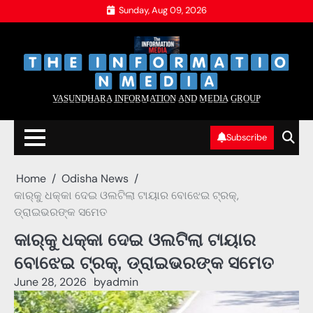
Skip
Sunday, Aug 09, 2026
to
content
‌
‌
V̲A̲S̲U̲N̲D̲H̲A̲R̲A̲ I̲N̲F̲O̲R̲M̲A̲T̲I̲O̲N̲ A̲N̲D̲ M̲E̲D̲I̲A̲ G̲R̲O̲U̲P̲
Subscribe
Home
Odisha News
କାର୍‌କୁ ଧକ୍କା ଦେଇ ଓଲଟିଲା ଟାୟାର ବୋଝେଇ ଟ୍ରକ୍‌,
ଡ୍ରାଇଭରଙ୍କ ସମେତ
କାର୍‌କୁ ଧକ୍କା ଦେଇ ଓଲଟିଲା ଟାୟାର
ବୋଝେଇ ଟ୍ରକ୍‌, ଡ୍ରାଇଭରଙ୍କ ସମେତ
June 28, 2026
by
admin