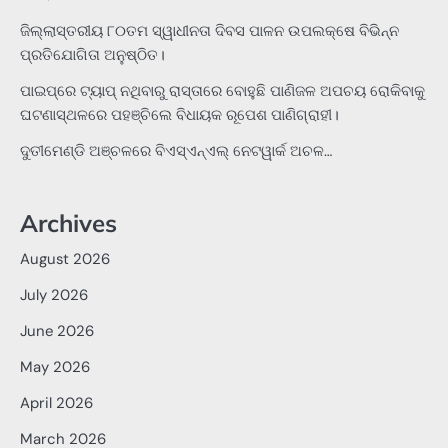
ଜିଲ୍ଲାସ୍ତରୀୟ ୮୦ତମ ସ୍ୱାଧୀନତା ଦିବସ ପାଳନ ଉପଲକ୍ଷେ ବିଭିନ୍ନ
ପ୍ରତିଯୋଗିତା ଅନୁଷ୍ଠିତ।
ପାଇପ୍‌ରେ ଟ୍ୟାପ୍‌ ନଥିବାରୁ ରାସ୍ତାରେ ବୋହୁଛି ପାଣିଜଳ ଅପଚୟ ରୋକିବାକୁ
ଘଟଣାସ୍ଥଳରେ ପହଞ୍ଚିଲେ ବିଧାୟକ ରୂପେଶ ପାଣିଗ୍ରାହୀ।
ଦୁତୀମେଣ୍ଡି ଅଞ୍ଚଳରେ ବିଏସ୍‌ଏନ୍‌ଏଲ୍‌ ନେଟୱାର୍କ ଅଚଳ…
Archives
August 2026
July 2026
June 2026
May 2026
April 2026
March 2026