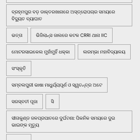
ବ୍ରହ୍ମପୁର ବଡ଼ ଡାକ୍ତରଖାନାରେ ଅସ୍ତ୍ରୋପଚାର ସମୟରେ
ବିଦ୍ୟୁତ ବ୍ୟାଘାତ
ଭତ୍ତା
ଭିଜିଲାନ୍ସ ଜାଲରେ କଟକ CRRI ଥାନା IIC
ମୋଟରସାଇକେଲ ମୁହାଁମୁହିଁ ଧକ୍କା
ଲରମ୍ଭା ମହାବିଦ୍ୟାଳୟ
ସଂସ୍କୃତି
ସମ୍ବଲପୁରୀ ଭାଷା ମାଧୁର୍ଯ୍ୟପୂର୍ଣ ଓ ସ୍ୱତନ୍ତ୍ର ଅଟେ
ସରସ୍ବତୀ ପୂଜା
ସି
ସୀତାକୁଣ୍ଡ ଜଳପ୍ରପାତରେ ଦୁର୍ଘଟଣା: ପିକନିକ ସମୟରେ ଦୁଇ
ଭାଇଙ୍କ ମୃତ୍ୟୁ