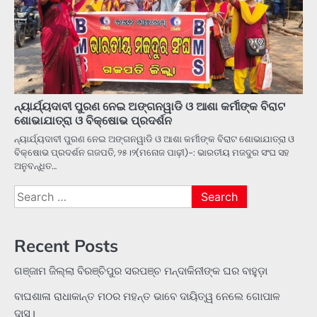
ନ୍ୟାର୍ଯ୍ୟଦାବୀ ପୁରଣ ନେଇ ଅଙ୍ଗନୱାଡି ଓ ଆଶା କର୍ମୀଙ୍କ ବିରାଟ
ଶୋଭାଯାତ୍ରା ଓ ବିକ୍ଷୋଭ ପ୍ରଦର୍ଶନ
ନ୍ୟାର୍ଯ୍ୟଦାବୀ ପୁରଣ ନେଇ ଅଙ୍ଗନୱାଡି ଓ ଆଶା କର୍ମୀଙ୍କ ବିରାଟ ଶୋଭାଯାତ୍ରା ଓ
ବିକ୍ଷୋଭ ପ୍ରଦର୍ଶନ ଗଜପତି, ୨୫।୨(ମନୋଜ ପାଢ଼ୀ)-: ଭାରତୀୟ ମଜଦୁର ସଂଘ ସହ
ଅନୁବନ୍ଧିତ…
Search
for:
Recent Posts
ଗଞ୍ଜାମ ଜିଲ୍ଲା ବିରଞ୍ଚିପୁର ସରପଞ୍ଚ ମନ୍ଦାକିନୀଙ୍କ ଘର ବାହୁଡ଼ା
ବାଘଶାଳା ରାଧାକାନ୍ତ ମଠର ମହନ୍ତ ଭାବେ ଦାୟିତ୍ୱ ନେଲେ ଗୋପାଳ
ଦାସ।