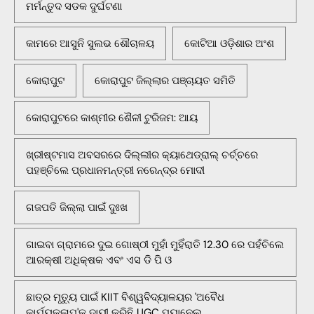
ମର୍ମନ୍ତୁଦ ସଡକ ଦୁର୍ଘଟଣା
କାମରେ ଆସୁନି ସୁଲଭ ଶୌଚାଳୟ
କୋଟିଆ ଓଡ଼ିଶାର ଅଂଶ
କୋରାପୁଟ
କୋରାପୁଟ ଜିଲ୍ଲାର ପଞ୍ଚାୟତ ସମିତି
କୋରାପୁଟରେ କାଶ୍ମୀର ଶୈଳୀ ଟୁରିଜମ: ଆୟ
ଖ୍ରୀଷ୍ଟମାସ ଅବସରରେ ଦିଲ୍ଲୀର କ୍ୟାଥେଡ୍ରାଲ୍ ଚର୍ଚ୍ଚରେ
ପହଞ୍ଚିଲେ ପ୍ରଧାନମନ୍ତ୍ରୀ ନରେନ୍ଦ୍ର ମୋଦୀ
ଗଜପତି ଜିଲ୍ଲା ପାଇଁ ଦୁଃଖ
ଗାଇବା ଗ୍ରାମରେ ଦୁଇ ଗୋଷ୍ଠୀ ମୁହାଁ ମୁହିଁରାତି 12.30 ରେ ପହଁଚିଲେ
ଆରକ୍ଷୀ ଅଧିକ୍ଷକ ଏବଂ ଏସ ଡି ପି ଓ
ଛାତ୍ର ମୃତ୍ୟୁ ପାଇଁ KIIT ବିଶ୍ୱବିଦ୍ୟାଳୟର 'ଅବୈଧ
କାର୍ଯ୍ୟକଳାପ'କୁ ଦାୟୀ କରିଛି UGC ପ୍ୟାନେଲ