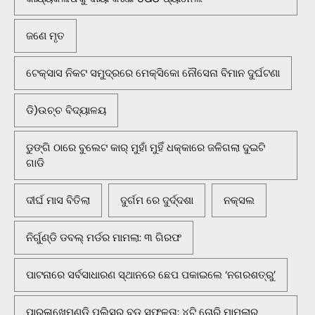
ଜଣେ ମୃତ
ଟେକ୍ସାସ ନିକଟ ସମୁଦ୍ରରେ ମେକ୍ସିକୋ ନୌସେନା ବିମାନ ଦୁର୍ଘଟଣା
ଡି)ଉଚ୍ଚ ବିଦ୍ୟାଳୟ
ଡୁଙ୍ଗି ଠାରେ ବୁଲେଟ କାର୍ ମୁହାଁ ମୁହିଁ ଧକ୍କାରେ ଜଳିଗଲା ଦୁଇଟି
ଗାଡି
ଦୀର୍ଘ ମାସ ବିତିଲା
ଦୁର୍ଗମ ରେ ଦୁର୍ଦ୍ଦଶା
ନକ୍ସଲ
ନିର୍ଗୁଣ୍ଡି ଡବଲ୍ ମର୍ଡର ମାମଲା: ୩ ଗିରଫ
ପାଟନାରେ ସର୍ବସାଧାରଣ ସ୍ଥାନରେ ଛେପ ପକାଇଲେ ‘ନଗରଶତ୍ରୁ’
ପାରଳାଖେମୁଣ୍ଡି ପୁଲିସର ବଡ଼ ସଫଳତା: ୪ଟି ଚୋରି ମାମଲାର