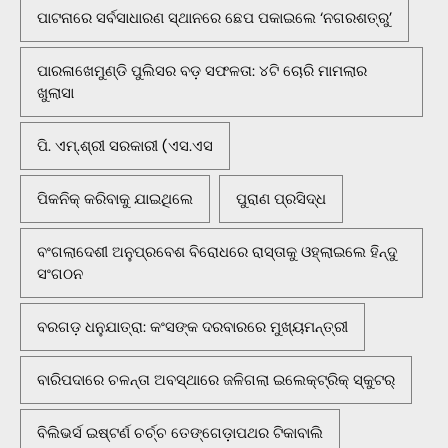
ପାଟନାରେ ସର୍ବସାଧାରଣ ସ୍ଥାନରେ ଛେପ ପକାଇଲେ ‘ନଗରଶତ୍ରୁ’
ପାରଳାଖେମୁଣ୍ଡି ପୁଲିସର ବଡ଼ ସଫଳତା: ୪ଟି ଚୋରି ମାମଲାର
ଖୁଲାସା
ପି. ଏମ୍.ଶ୍ରୀ ସରକାରୀ (ଏସ.ଏସ
ପିକନିକ୍‌ କରିବାକୁ ଯାଇଥିଲେ
ପୁରାଣ ପ୍ରସିଦ୍ଧ
ବଂଗଲାଦେଶୀ ଅନୁପ୍ରବେଶ ବିରୋଧରେ ରାସ୍ତାକୁ ଓହ୍ଲାଇଲେ ହିନ୍ଦୁ
ସଂଗଠନ
ବରଗଡ଼ ଧନୁଯାତ୍ରା: କଂସଙ୍କ ଦରବାରରେ ମୁଖ୍ୟମନ୍ତ୍ରୀ
ବାରିପଦାରେ ଚଳନ୍ତା ଅବସ୍ଥାରେ ଜଳିଗଲା ଇଲେକ୍ଟ୍ରିକ୍ ସ୍କୁଟର୍
ବିଲିଭର୍ସ ଇଷ୍ଟର୍ଣ ଚର୍ଚ୍ଚ ତେଙ୍ଗେଡ଼ାପଥର ଟିକାବାଲି