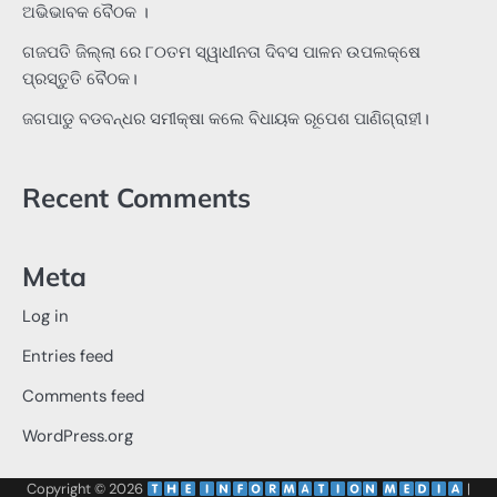
ଅଭିଭାବକ ବୈଠକ ।
ଗଜପତି ଜିଲ୍ଲା ରେ ୮୦ତମ ସ୍ୱାଧୀନତା ଦିବସ ପାଳନ ଉପଲକ୍ଷେ
ପ୍ରସ୍ତୁତି ବୈଠକ।
ଜଗପାଡୁ ବଡବନ୍ଧର ସମୀକ୍ଷା କଲେ ବିଧାୟକ ରୂପେଶ ପାଣିଗ୍ରାହୀ।
Recent Comments
Meta
Log in
Entries feed
Comments feed
WordPress.org
Copyright © 2026
‌
‌
|