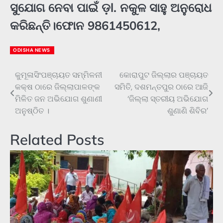
ସୁଯୋଗ ନେବା ପାଇଁ ଡ଼l. ନକୁଳ ସାହୁ ଅନୁରୋଧ
କରିଛନ୍ତି।ଫୋନ 9861450612,
ODISHA NEWS
କୁମୂଳାସିଂପଞ୍ଚାୟତ ସମ୍ମିଳନୀ
କୋରାପୁଟ ଜିଲ୍ଲାର ପଞ୍ଚାୟତ
Post
କକ୍ଷ ଠାରେ ଜିଲ୍ଲାପାଳଙ୍କ
ସମିତି, ଦଶମନ୍ତପୁର ଠାରେ ଆଜି
navigation
ମିଳିତ ଜନ ଅଭିଯୋଗ ଶୁଣାଣୀ
‘ଜିଲ୍ଲା ସ୍ତରୀୟ ଅଭିଯୋଗ
ଅନୁଷ୍ଠିତ ।
ଶୁଣାଣି ଶିବିର’
Related Posts