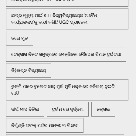
ଛାତ୍ର ମୃତ୍ୟୁ ପାଇଁ KIIT ବିଶ୍ୱବିଦ୍ୟାଳୟର 'ଅବୈଧ
କାର୍ଯ୍ୟକଳାପ'କୁ ଦାୟୀ କରିଛି UGC ପ୍ୟାନେଲ
ଜଣେ ମୃତ
ଟେକ୍ସାସ ନିକଟ ସମୁଦ୍ରରେ ମେକ୍ସିକୋ ନୌସେନା ବିମାନ ଦୁର୍ଘଟଣା
ଡି)ଉଚ୍ଚ ବିଦ୍ୟାଳୟ
ଡୁଙ୍ଗି ଠାରେ ବୁଲେଟ କାର୍ ମୁହାଁ ମୁହିଁ ଧକ୍କାରେ ଜଳିଗଲା ଦୁଇଟି
ଗାଡି
ଦୀର୍ଘ ମାସ ବିତିଲା
ଦୁର୍ଗମ ରେ ଦୁର୍ଦ୍ଦଶା
ନକ୍ସଲ
ନିର୍ଗୁଣ୍ଡି ଡବଲ୍ ମର୍ଡର ମାମଲା: ୩ ଗିରଫ