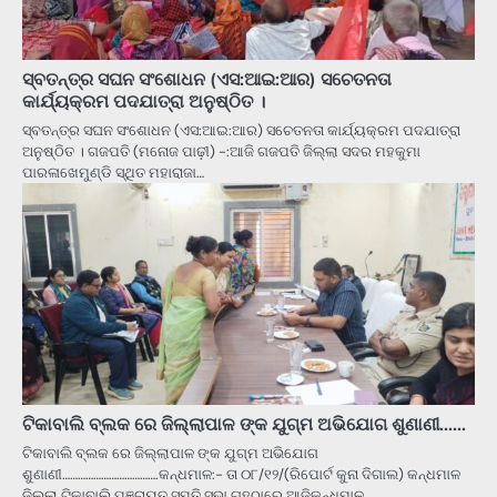
ସ୍ବତନ୍ତ୍ର ସଘନ ସଂଶୋଧନ (ଏସ:ଆଇ:ଆର) ସଚେତନତା
କାର୍ଯ୍ୟକ୍ରମ ପଦଯାତ୍ରା ଅନୁଷ୍ଠିତ ।
ସ୍ବତନ୍ତ୍ର ସଘନ ସଂଶୋଧନ (ଏସ:ଆଇ:ଆର) ସଚେତନତା କାର୍ଯ୍ୟକ୍ରମ ପଦଯାତ୍ରା
ଅନୁଷ୍ଠିତ । ଗଜପତି (ମନୋଜ ପାଢ଼ୀ) -:ଆଜି ଗଜପତି ଜିଲ୍ଲା ସଦର ମହକୁମା
ପାରଳାଖେମୁଣ୍ଡି ସ୍ଥିତ ମହାରାଜା…
ଟିକାବାଲି ବ୍ଲକ ରେ ଜିଲ୍ଲାପାଳ ଙ୍କ ଯୁଗ୍ମ ଅଭିଯୋଗ ଶୁଣାଣୀ……
ଟିକାବାଲି ବ୍ଲକ ରେ ଜିଲ୍ଲାପାଳ ଙ୍କ ଯୁଗ୍ମ ଅଭିଯୋଗ
ଶୁଣାଣୀ……………………………….କନ୍ଧମାଳ:- ତା ୦୮/୧୨/(ରିପୋର୍ଟ କୁନା ଦିଗାଲ) କନ୍ଧମାଳ
ଜିଲ୍ଲା ଟିକାବାଲି ପଞ୍ଚାୟତ ସମତି ସଭା ଗୃହଠାରେ ଆଜିକନ୍ଧମାଳ…