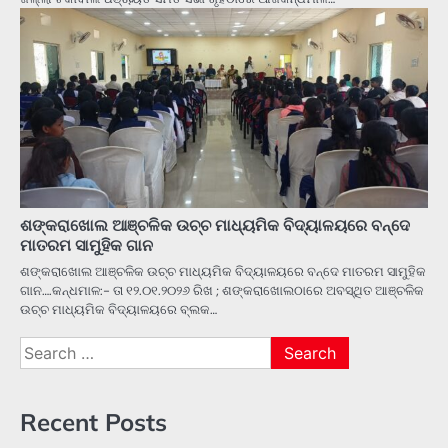
ଶଙ୍କରାଖୋଲ ଆଞ୍ଚଳିକ ଉଚ୍ଚ ମାଧ୍ୟମିକ ବିଦ୍ୟାଳୟରେ ବନ୍ଦେ
ମାତରମ ସାମୁହିକ ଗାନ
ଶଙ୍କରାଖୋଲ ଆଞ୍ଚଳିକ ଉଚ୍ଚ ମାଧ୍ୟମିକ ବିଦ୍ୟାଳୟରେ ବନ୍ଦେ ମାତରମ ସାମୁହିକ
ଗାନ….କନ୍ଧମାଳ:- ତା ୧୨.୦୧.୨୦୨୬ ରିଖ ; ଶଙ୍କରାଖୋଲଠାରେ ଅବସ୍ଥିତ ଆଞ୍ଚଳିକ
ଉଚ୍ଚ ମାଧ୍ୟମିକ ବିଦ୍ୟାଳୟରେ ବ୍ଲକ…
Search
for:
Recent Posts