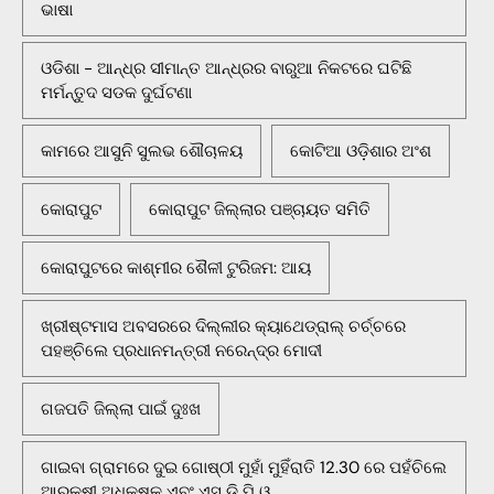
ଭାଷା
ଓଡିଶା - ଆନ୍ଧ୍ର ସୀମାନ୍ତ ଆନ୍ଧ୍ରର ବାରୁଆ ନିକଟରେ ଘଟିଛି
ମର୍ମନ୍ତୁଦ ସଡକ ଦୁର୍ଘଟଣା
କାମରେ ଆସୁନି ସୁଲଭ ଶୌଚାଳୟ
କୋଟିଆ ଓଡ଼ିଶାର ଅଂଶ
କୋରାପୁଟ
କୋରାପୁଟ ଜିଲ୍ଲାର ପଞ୍ଚାୟତ ସମିତି
କୋରାପୁଟରେ କାଶ୍ମୀର ଶୈଳୀ ଟୁରିଜମ: ଆୟ
ଖ୍ରୀଷ୍ଟମାସ ଅବସରରେ ଦିଲ୍ଲୀର କ୍ୟାଥେଡ୍ରାଲ୍ ଚର୍ଚ୍ଚରେ
ପହଞ୍ଚିଲେ ପ୍ରଧାନମନ୍ତ୍ରୀ ନରେନ୍ଦ୍ର ମୋଦୀ
ଗଜପତି ଜିଲ୍ଲା ପାଇଁ ଦୁଃଖ
ଗାଇବା ଗ୍ରାମରେ ଦୁଇ ଗୋଷ୍ଠୀ ମୁହାଁ ମୁହିଁରାତି 12.30 ରେ ପହଁଚିଲେ
ଆରକ୍ଷୀ ଅଧିକ୍ଷକ ଏବଂ ଏସ ଡି ପି ଓ