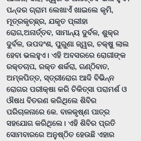
ପନ୍ଦର ଗ୍ରାମ ଲେଖାଏଁ ଖାଇଲେ କୃମି,
ମୂତ୍ରକୃଚ୍ଛ୍ର, ଯକୃତ ପ୍ଲୀହା
ରୋଗ,ଅନାର୍ତ୍ତବ, ସାମାନ୍ୟ ଦୁର୍ବଳ, ଶୁକ୍ର
ଦୁର୍ବଳ, ଉପଦଂଶ, ପୁରୁଣା ଜ୍ୱର, ଚକ୍ଷୁ ଲାଲ
ହେବା ଭଲହୁଏ। ଏହି ଅବସରରେ ରୋଗୀଙ୍କ
ରକ୍ତଚାପ, ରକ୍ତ ଶର୍କରା, ଗଣ୍ଠିବାତ,
ଅମ୍ଳପିତ୍ତ, ସ୍ତ୍ରୀରୋଗ ଆଦି ବିଭିନ୍ନ
ରୋଗର ପରୀକ୍ଷା କରି ଚିକିତ୍ସା ପରାମର୍ଶ ଓ
ଔଷଧ ବିତରଣ କରିଥିଲେ ଶିବିର
ପରିଚାଳନାରେ କେ. ବାଳକୃଷ୍ଣ ପାତ୍ର
ସହଯୋଗ କରିଥିଲେ। ଏହି ଶିବିର ପ୍ରତି
ସୋମବାରରେ ଅନୁଷ୍ଠିତ ହେଉଛି ଏହାର