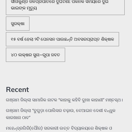
ସୀତାକୁଣ୍ଡ ଜଳପ୍ରପାତରେ ଦୁର୍ଘଟଣା: ପିକନିକ ସମୟରେ ଦୁଇ
ଭାଇଙ୍କ ମୃତ୍ୟୁ
ସୁରକ୍ଷା
୧୫ ବର୍ଷ ହେଲା ୨ଟି ପେନସନ ପାଉଛନ୍ତି ଅବସରପ୍ରାପ୍ତ ଶିକ୍ଷକ
୪୦ ଲକ୍ଷର ସୁନା–ରୁପା ଜବତ
Recent
ଗଞ୍ଜାମ ଜିଲ୍ଲା ସାମାଜିକ ନାଟକ “କାହାକୁ କହିବି ଦୁଃଖ କାହାଣୀ” ମଞ୍ଚସ୍ଥ।
ଗଞ୍ଜାମ ଜିଲ୍ଲା “ବୁଗୁଡ଼ା ପୋଲିସର ଚଢ଼ାଉ, ବେଆଇନ ଦେଶୀ ବନ୍ଧୁକ
କାରଖାନା ଠାବ”
ମହେନ୍ଦ୍ରଗିରି(ପୌର) ସରକାରୀ ଉଚ୍ଚ ବିଦ୍ୟାଳୟରେ ଶିକ୍ଷକ ଓ