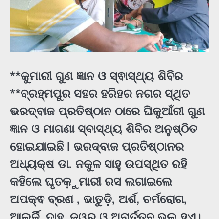
**କୁମାରୀ ଗୁଣ ଜ୍ଞାନ ଓ ସ୍ଵାସ୍ଥ୍ୟ ଶିବିର
**ବ୍ରହ୍ମପୁର ସହର ହରିହର ନଗର ସ୍ଥିତ
ଭରଦ୍ବାଜ ପ୍ରତିଷ୍ଠାନ ଠାରେ ଘିକୁଆଁରୀ ଗୁଣ
ଜ୍ଞାନ ଓ ମାଗଣା ସ୍ବାସ୍ଥ୍ୟ ଶିବିର ଅନୁଷ୍ଠିତ
ହୋଇଯାଇଛି l ଭରଦ୍ବାଜ ପ୍ରତିଷ୍ଠାନର
ଅଧ୍ୟକ୍ଷ ଡା. ନକୁଳ ସାହୁ ଉପସ୍ଥିତ ରହି
କହିଲେ ଘୃତକ଼ୁମାରୀ ରସ ଲଗାଇଲେ
ଅପକ୍ଵ ବ୍ରଣ , ଭାତୁଡ଼ି, ଅର୍ଶ, ଚର୍ମରୋଗ,
ଆଲର୍ଜି, ଦାହ, ଜ୍ୱର ଓ ଅନାର୍ତ୍ତବ ଭଲ ହୁଏ।