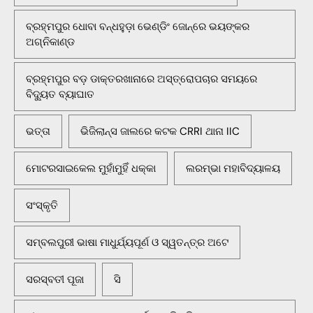
ବ୍ରହ୍ମପୁର ଧୋବା ବନ୍ଧହୁଡ଼ା ଭେଣ୍ଡିଂ ଜୋନ୍‌ରେ ଭୟଙ୍କର
ଅଗ୍ନିକାଣ୍ଡ
ବ୍ରହ୍ମପୁର ବଡ଼ ଡାକ୍ତରଖାନାରେ ଅସ୍ତ୍ରୋପଚାର ସମୟରେ
ବିଦ୍ୟୁତ ବ୍ୟାଘାତ
ଭତ୍ତା
ଭିଜିଲାନ୍ସ ଜାଲରେ କଟକ CRRI ଥାନା IIC
ମୋଟରସାଇକେଲ ମୁହାଁମୁହିଁ ଧକ୍କା
ଲରମ୍ଭା ମହାବିଦ୍ୟାଳୟ
ସଂସ୍କୃତି
ସମ୍ବଲପୁରୀ ଭାଷା ମାଧୁର୍ଯ୍ୟପୂର୍ଣ ଓ ସ୍ୱତନ୍ତ୍ର ଅଟେ
ସରସ୍ବତୀ ପୂଜା
ସି