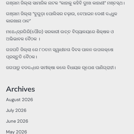
ଗଞ୍ଜାମ ଜିଲ୍ଲା ସାମାଜିକ ନାଟକ “କାହାକୁ କହିବି ଦୁଃଖ କାହାଣୀ” ମଞ୍ଚସ୍ଥ।
ଗଞ୍ଜାମ ଜିଲ୍ଲା “ବୁଗୁଡ଼ା ପୋଲିସର ଚଢ଼ାଉ, ବେଆଇନ ଦେଶୀ ବନ୍ଧୁକ
କାରଖାନା ଠାବ”
ମହେନ୍ଦ୍ରଗିରି(ପୌର) ସରକାରୀ ଉଚ୍ଚ ବିଦ୍ୟାଳୟରେ ଶିକ୍ଷକ ଓ
ଅଭିଭାବକ ବୈଠକ ।
ଗଜପତି ଜିଲ୍ଲା ରେ ୮୦ତମ ସ୍ୱାଧୀନତା ଦିବସ ପାଳନ ଉପଲକ୍ଷେ
ପ୍ରସ୍ତୁତି ବୈଠକ।
ଜଗପାଡୁ ବଡବନ୍ଧର ସମୀକ୍ଷା କଲେ ବିଧାୟକ ରୂପେଶ ପାଣିଗ୍ରାହୀ।
Archives
August 2026
July 2026
June 2026
May 2026