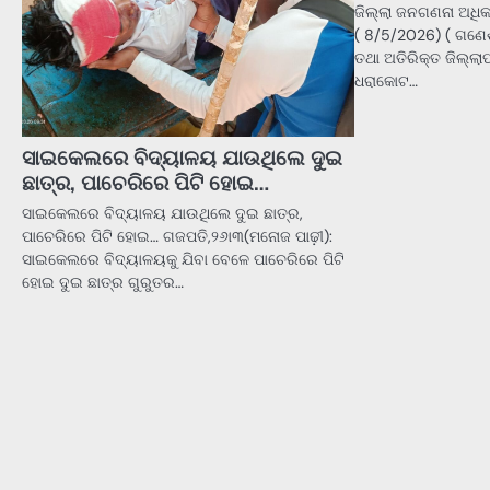
ଜିଲ୍ଲା ଜନଗଣନା ଅଧିକ
( 8/5/2026) ( ଗଣେ
ତଥା ଅତିରିକ୍ତ ଜିଲ୍ଲ
ଧରାକୋଟ…
ସାଇକେଲରେ ବିଦ୍ୟାଳୟ ଯାଉଥିଲେ ଦୁଇ
ଛାତ୍ର, ପାଚେରିରେ ପିଟି ହୋଇ…
ସାଇକେଲରେ ବିଦ୍ୟାଳୟ ଯାଉଥିଲେ ଦୁଇ ଛାତ୍ର,
ପାଚେରିରେ ପିଟି ହୋଇ… ଗଜପତି,୨୬ା୩(ମନୋଜ ପାଢ଼ୀ):
ସାଇକେଲରେ ବିଦ୍ୟାଳୟକୁ ଯିବା ବେଳେ ପାଚେରିରେ ପିଟି
ହୋଇ ଦୁଇ ଛାତ୍ର ଗୁରୁତର…