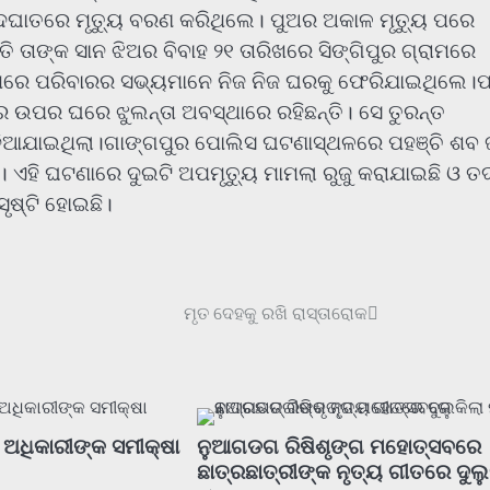
 ହୃଦଘାତରେ ମୃତ୍ୟୁ ବରଣ କରିଥିଲେ। ପୁଅର ଅକାଳ ମୃତ୍ୟୁ ପରେ
ତି ତାଙ୍କ ସାନ ଝିଅର ବିବାହ ୨୧ ତାରିଖରେ ସିଙ୍ଗିପୁର ଗ୍ରାମରେ
େଷ ପରେ ପରିବାରର ସଭ୍ୟମାନେ ନିଜ ନିଜ ଘରକୁ ଫେରିଯାଇଥିଲେ।
 ଉପର ଘରେ ଝୁଲନ୍ତା ଅବସ୍ଥାରେ ରହିଛନ୍ତି। ସେ ତୁରନ୍ତ
 ଦିଆଯାଇଥିଲା।ଗାଙ୍ଗପୁର ପୋଲିସ ଘଟଣାସ୍ଥଳରେ ପହଞ୍ଚି ଶବ
 ଏହି ଘଟଣାରେ ଦୁଇଟି ଅପମୃତ୍ୟୁ ମାମଲା ରୁଜୁ କରାଯାଇଛି ଓ ତ
ୃଷ୍ଟି ହୋଇଛି।
ମୃତ ଦେହକୁ ରଖି ରାସ୍ତାରୋକ
 ଅଧିକାରୀଙ୍କ ସମୀକ୍ଷା
ନୁଆଗଡଗ ରିଷିଶୃଙ୍ଗ ମହୋତ୍ସବରେ
ଛାତ୍ରଛାତ୍ରୀଙ୍କ ନୃତ୍ୟ ଗୀତରେ ଦୁଲୁ