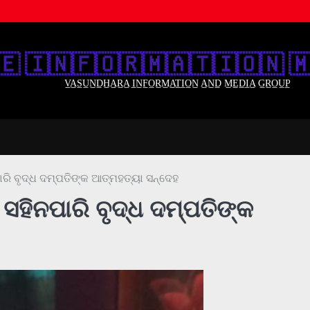
🇪‌ 🇮‌🇳‌🇫‌🇴‌🇷‌🇲‌🇦‌🇹‌🇮‌🇴‌🇳‌ 🇲
V̲A̲S̲U̲N̲D̲H̲A̲R̲A̲ I̲N̲F̲O̲R̲M̲A̲T̲I̲O̲N̲ A̲N̲D̲ M̲E̲D̲I̲A̲ G̲R̲O̲U̲P̲
ରି ବୃଦ୍ଧ ଦମ୍ପତିଙ୍କ ଆତ୍ମହତ୍ୟା ସନ୍ଦେହ
ସହିନପାରି ବୃଦ୍ଧ ଦମ୍ପତିଙ୍କ