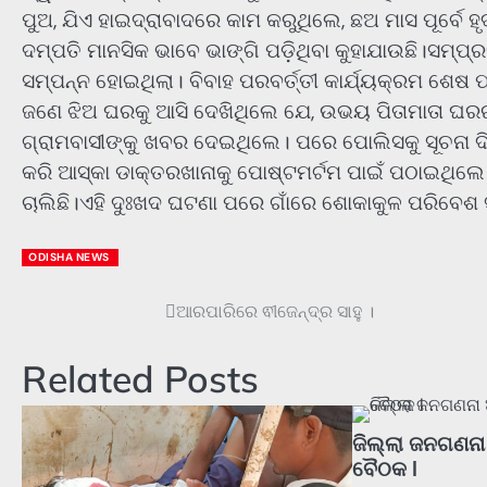
ପୁଅ, ଯିଏ ହାଇଦ୍ରାବାଦରେ କାମ କରୁଥିଲେ, ଛଅ ମାସ ପୂର୍ବେ
ଦମ୍ପତି ମାନସିକ ଭାବେ ଭାଙ୍ଗି ପଡ଼ିଥିବା କୁହାଯାଉଛି।ସମ୍ପ୍ର
ସମ୍ପନ୍ନ ହୋଇଥିଲା। ବିବାହ ପରବର୍ତ୍ତୀ କାର୍ଯ୍ୟକ୍ରମ ଶ
ଜଣେ ଝିଅ ଘରକୁ ଆସି ଦେଖିଥିଲେ ଯେ, ଉଭୟ ପିତାମାତା ଘରର
ଗ୍ରାମବାସୀଙ୍କୁ ଖବର ଦେଇଥିଲେ। ପରେ ପୋଲିସକୁ ସୂଚନା
କରି ଆସ୍କା ଡାକ୍ତରଖାନାକୁ ପୋଷ୍ଟମର୍ଟମ ପାଇଁ ପଠାଇଥିଲେ।
ଚାଲିଛି।ଏହି ଦୁଃଖଦ ଘଟଣା ପରେ ଗାଁରେ ଶୋକାକୁଳ ପରିବେଶ ସ
ODISHA NEWS
ଆରପାରିରେ ଵୀଜେନ୍ଦ୍ର ସାହୁ ।
Post
navigation
Related Posts
ଜିଲ୍ଲା ଜନଗଣନା
ବୈଠକ l