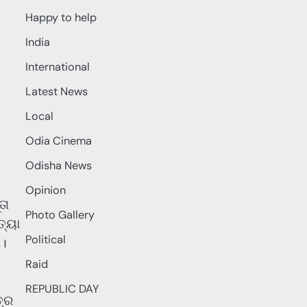
Happy to help
India
International
Latest News
Local
Odia Cinema
Odisha News
Opinion
ତା
Photo Gallery
ତ୍ୟା
Political
ୀ।
Raid
REPUBLIC DAY
ତ୍ର