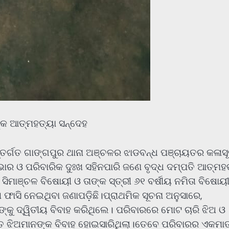
ଙ୍କ ଆତ୍ମହତ୍ୟା ସନ୍ଦେହ
ତର୍ଗତ ଗାଙ୍ଗପୁର ଥାନା ଅଞ୍ଚଳର ଝାଡବନ୍ଧ ପଞ୍ଚାୟତର କଳାସୂ
ାର ଓ ପରିବାରିକ ଦୁଃଖ ସହିନପାରି ଜଣେ ବୃଦ୍ଧ ଦମ୍ପତି ଆତ୍ମହ
ିମାଞ୍ଚଳ ବିଷୋୟୀ ଓ ତାଙ୍କ ସ୍ତ୍ରୀ ୬୧ ବର୍ଷୀୟ ନମିତା ବିଷୋୟ
ାସି ନେଇଥିବା ଜଣାପଡ଼ିଛି।ପ୍ରାଥମିକ ସୂଚନା ଅନୁସାରେ,
୍କୁ ଦ୍ୱିତୀୟ ବିବାହ କରିଥିଲେ। ପରିବାରରେ ମୋଟ ଚାରି ଝିଅ ଓ
୍ତ ଝିଅମାନଙ୍କ ବିବାହ ହୋଇସାରିଥିଲା।ତେବେ ପରିବାରର ଏକମା