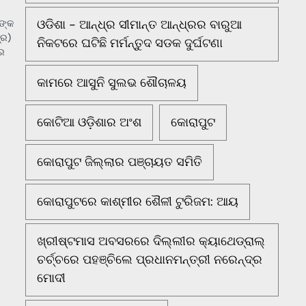
ଓଡିଶା - ଆନ୍ଧ୍ର ସୀମାନ୍ତ ଆନ୍ଧ୍ରର ବାରୁଆ
ଙ୍କ
୍ର)
ନିକଟରେ ଘଟିଛି ମର୍ମନ୍ତୁଦ ସଡକ ଦୁର୍ଘଟଣା
ରେ
କାମରେ ଆସୁନି ସୁଲଭ ଶୌଚାଳୟ
କୋଟିଆ ଓଡ଼ିଶାର ଅଂଶ
କୋରାପୁଟ
କୋରାପୁଟ ଜିଲ୍ଲାର ପଞ୍ଚାୟତ ସମିତି
କୋରାପୁଟରେ କାଶ୍ମୀର ଶୈଳୀ ଟୁରିଜମ: ଆୟ
ଖ୍ରୀଷ୍ଟମାସ ଅବସରରେ ଦିଲ୍ଲୀର କ୍ୟାଥେଡ୍ରାଲ୍
ଚର୍ଚ୍ଚରେ ପହଞ୍ଚିଲେ ପ୍ରଧାନମନ୍ତ୍ରୀ ନରେନ୍ଦ୍ର
ମୋଦୀ