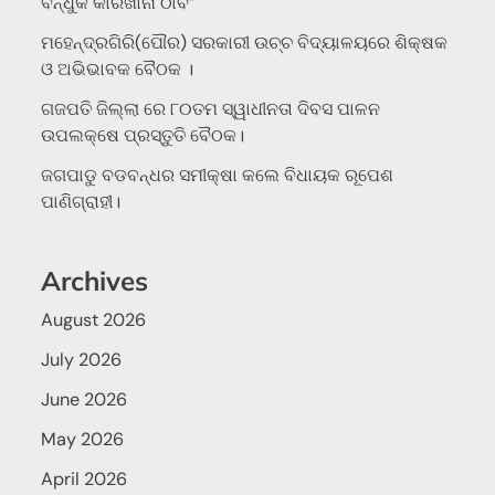
ବନ୍ଧୁକ କାରଖାନା ଠାବ”
ମହେନ୍ଦ୍ରଗିରି(ପୌର) ସରକାରୀ ଉଚ୍ଚ ବିଦ୍ୟାଳୟରେ ଶିକ୍ଷକ
ଓ ଅଭିଭାବକ ବୈଠକ ।
ଗଜପତି ଜିଲ୍ଲା ରେ ୮୦ତମ ସ୍ୱାଧୀନତା ଦିବସ ପାଳନ
ଉପଲକ୍ଷେ ପ୍ରସ୍ତୁତି ବୈଠକ।
ଜଗପାଡୁ ବଡବନ୍ଧର ସମୀକ୍ଷା କଲେ ବିଧାୟକ ରୂପେଶ
ପାଣିଗ୍ରାହୀ।
Archives
August 2026
July 2026
June 2026
May 2026
April 2026