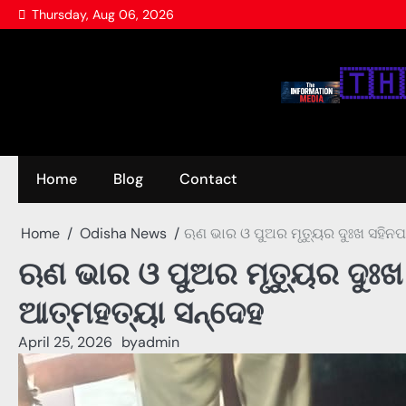
Skip
Thursday, Aug 06, 2026
to
content
🇹‌🇭‌
Home
Blog
Contact
Home
Odisha News
ଋଣ ଭାର ଓ ପୁଅର ମୃତ୍ୟୁର ଦୁଃଖ ସହିନପା
ଋଣ ଭାର ଓ ପୁଅର ମୃତ୍ୟୁର ଦୁଃଖ 
ଆତ୍ମହତ୍ୟା ସନ୍ଦେହ
April 25, 2026
by
admin