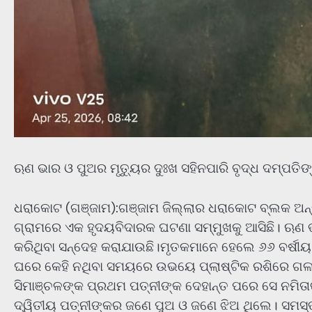
ଋଣ ଭାର ଓ ପୁଅର ମୃତ୍ୟୁର ଦୁଃଖ ସହିନପାରି ବୃଦ୍ଧ ଦମ୍ପତି
ଧରାକୋଟ (ଗଞ୍ଜାମ):ଗଞ୍ଜାମ ଜିଲ୍ଲାର ଧରାକୋଟ ବ୍ଲକ ଅନ୍
ଗ୍ରାମରେ ଏକ ହୃଦୟବିଦାରକ ଘଟଣା ସମ୍ମୁଖକୁ ଆସିଛି। ଋଣ ଭ
କରିଥିବା ସନ୍ଦେହ କରାଯାଉଛି।ମୃତକମାନେ ହେଲେ ୬୬ ବର୍ଷୀୟ ସ
ଘରେ କେହି ନଥିବା ସମୟରେ ଉଭୟେ ପ୍ଲାଷ୍ଟିକ ରଶିରେ ଗଳା ଫ
ସିମାଞ୍ଚଳଙ୍କ ପ୍ରଥମ ପତ୍ନୀଙ୍କ ଦେହାନ୍ତ ପରେ ସେ ନମିତାଙ
ଦ୍ୱିତୀୟ ପତ୍ନୀଙ୍କର ଜଣେ ପୁଅ ଓ ଜଣେ ଝିଅ ଥିଲେ। ସମସ