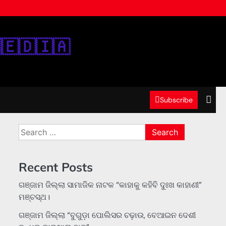
‌🇪‌🇩‌🇮‌🇦‌
Subscribe
Search
for:
Recent Posts
ଗଞ୍ଜାମ ଜିଲ୍ଲା ସାମାଜିକ ନାଟକ “କାହାକୁ କହିବି ଦୁଃଖ କାହାଣୀ”
ମଞ୍ଚସ୍ଥ।
ଗଞ୍ଜାମ ଜିଲ୍ଲା “ବୁଗୁଡ଼ା ପୋଲିସର ଚଢ଼ାଉ, ବେଆଇନ ଦେଶୀ