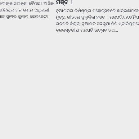
ମଞ୍ଚ ।
ାରୀଙ୍କ ସମୀକ୍ଷା ବୈଠକ l ଆସିକ:
ଶ)ଜିଲ୍ଲା ଜନ ଗଣନା ଅଧିକାରୀ
ନୁଆଗଡଗ ରିଷିଶୃଙ୍ଗ ମହୋତ୍ସବରେ ଛାତ୍ରଛାତ୍ରୀ
ାପାଳ ସୁନୀଲ କୁମାର କେରକେଟା
ନୃତ୍ୟ ଗୀତରେ ଦୁଲୁକିଲା ମଞ୍ଚ । ଗଜପତି,୧୭.୧(ନିପ
ଗଜପତି ଜିଲ୍ଲା ନୁଆଗଡ ସଦକୁମା ମିନି ଷ୍ଟାଡିୟମ
ବ୍ଳକସ୍ତରୀୟ ଗଜପତି ଉତ୍ସବ ତଥା…