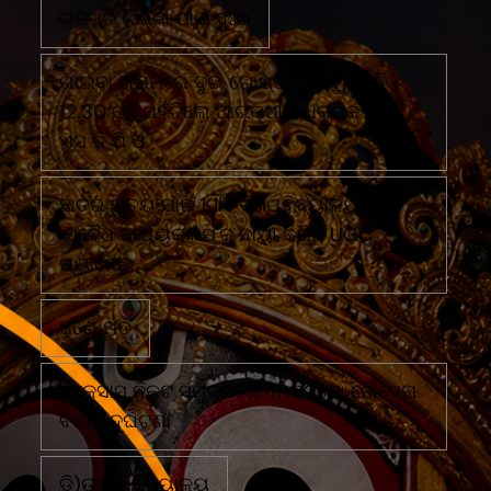
ଗଜପତି ଜିଲ୍ଲା ପାଇଁ ଦୁଃଖ
ଗାଇବା ଗ୍ରାମରେ ଦୁଇ ଗୋଷ୍ଠୀ ମୁହାଁ ମୁହିଁରାତି
12.30 ରେ ପହଁଚିଲେ ଆରକ୍ଷୀ ଅଧିକ୍ଷକ ଏବଂ
ଏସ ଡି ପି ଓ
ଛାତ୍ର ମୃତ୍ୟୁ ପାଇଁ KIIT ବିଶ୍ୱବିଦ୍ୟାଳୟର
'ଅବୈଧ କାର୍ଯ୍ୟକଳାପ'କୁ ଦାୟୀ କରିଛି UGC
ପ୍ୟାନେଲ
ଜଣେ ମୃତ
ଟେକ୍ସାସ ନିକଟ ସମୁଦ୍ରରେ ମେକ୍ସିକୋ ନୌସେନା
ବିମାନ ଦୁର୍ଘଟଣା
ଡି)ଉଚ୍ଚ ବିଦ୍ୟାଳୟ