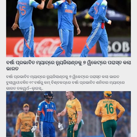
ବର୍ଷା ପ୍ରଭାବିତ ମ୍ୟାଚ୍‌ରେ ନ୍ୟୁଜିଲାଣ୍ଡକୁ ୭ ୱିକେଟ୍‌ରେ ପରାସ୍ତ କଲା
ଭାରତ
ବର୍ଷା ପ୍ରଭାବିତ ମ୍ୟାଚ୍‌ରେ ନ୍ୟୁଜିଲାଣ୍ଡକୁ ୭ ୱିକେଟ୍‌ରେ ପରାସ୍ତ କଲା ଭାରତ
ବୁଲାୱାଓ:ଚଳିତ ୧୯ ବର୍ଷରୁ କମ୍‌ ବିଶ୍ବକପ୍‌ରେ ବର୍ଷା ପ୍ରଭାବିତ ଶନିବାର ମ୍ୟାଚ୍‌ରେ
ଭାରତ ଡକୱର୍ଥ–ଲୁଇସ୍‌…