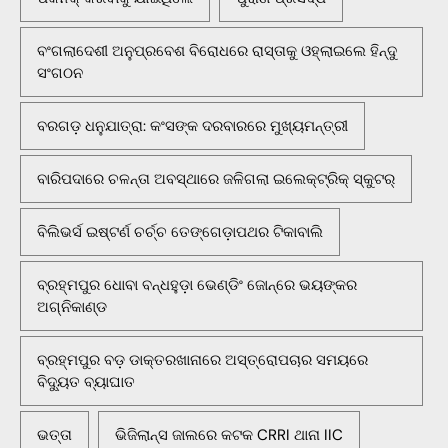
ବଂଗଲାଦେଶୀ ଅନୁପ୍ରବେଶ ବିରୋଧରେ ରାସ୍ତାକୁ ଓହ୍ଲାଇଲେ ହିନ୍ଦୁ
ସଂଗଠନ
ବରଗଡ଼ ଧନୁଯାତ୍ରା: କଂସଙ୍କ ଦରବାରରେ ମୁଖ୍ୟମନ୍ତ୍ରୀ
ବାରିପଦାରେ ଚଳନ୍ତା ଅବସ୍ଥାରେ ଜଳିଗଲା ଇଲେକ୍ଟ୍ରିକ୍ ସ୍କୁଟର୍
ବିଲିଭର୍ସ ଇଷ୍ଟର୍ଣ ଚର୍ଚ୍ଚ ତେଙ୍ଗେଡ଼ାପଥର ଟିକାବାଲି
ବ୍ରହ୍ମପୁର ଧୋବା ବନ୍ଧହୁଡ଼ା ଭେଣ୍ଡିଂ ଜୋନ୍‌ରେ ଭୟଙ୍କର
ଅଗ୍ନିକାଣ୍ଡ
ବ୍ରହ୍ମପୁର ବଡ଼ ଡାକ୍ତରଖାନାରେ ଅସ୍ତ୍ରୋପଚାର ସମୟରେ
ବିଦ୍ୟୁତ ବ୍ୟାଘାତ
ଭତ୍ତା
ଭିଜିଲାନ୍ସ ଜାଲରେ କଟକ CRRI ଥାନା IIC