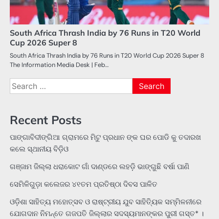
South Africa Thrash India by 76 Runs in T20 World
Cup 2026 Super 8
South Africa Thrash India by 76 Runs in T20 World Cup 2026 Super 8
The Information Media Desk | Feb…
Search
for:
Recent Posts
ପାଙ୍ଗାବିଦୀଙ୍ଗିଆ ଗ୍ରାମରେ ମିଟୁ ପ୍ରଧାନ ଙ୍କ ଘର ପୋଡି କୁ ତଦାରଖ
କଲେ ସ୍ଥାନୀୟ ବିଡ଼ିଓ
ଗଞ୍ଜାମ ଜିଲ୍ଲା ଧରାକୋଟ ଗାଁ ଦାଣ୍ଡରେ ଲହଡ଼ି ଭାଙ୍ଗୁଛି ବର୍ଷା ପାଣି
ସେମିଳିଗୁଡ଼ା କଲେଜର ୪୧ତମ ପ୍ରତିଷ୍ଠା ଦିବସ ପାଳିତ
ଓଡ଼ିଶା ସାହିତ୍ୟ ମହୋତ୍ସବ ଓ ରାଷ୍ଟ୍ରୀୟ ଯୁବ ସାହିତ୍ୟିକ ସମ୍ମିଳନୀରେ
ଯୋଗଦାନ ନିମନ୍ତେ ଗଜପତି ଜିଲ୍ଲାର ସଦସ୍ୟମାନଙ୍କର ପୁରୀ ଗସ୍ତ* ।