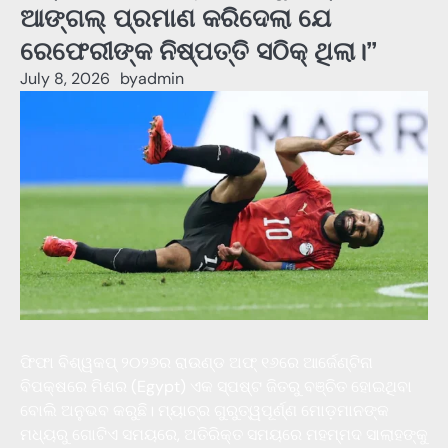
ଆଙ୍ଗଲ୍ ପ୍ରମାଣ କରିଦେଲା ଯେ
ରେଫେରୀଙ୍କ ନିଷ୍ପତ୍ତି ସଠିକ୍ ଥିଲା।”
July 8, 2026
by
admin
ଫିଫା ବିଶ୍ୱକପ୍ ୨୦୨୬ର ରାଉଣ୍ଡ ଅଫ୍ ୧୬ରେ ଆର୍ଜେଣ୍ଟିନା
ବିପକ୍ଷରେ ମିଶର (Egypt) ଏକ ସ୍ପଷ୍ଟ ଜିତରୁ ବଞ୍ଚିତ ହୋଇଥିବା
ବୋଲି ଅନୁଭବ କରୁଛି। ମ୍ୟାଚ୍‌ର ଗୁରୁତ୍ୱପୂର୍ଣ୍ଣ ମୋଡ଼ମାନଙ୍କ
ମଧ୍ୟରୁ ଗୋଟିଏ ସମୟରେ, ଅତିରିକ୍ତ ସମୟରେ ମହମ୍ମଦ ସାଲାହଙ୍କୁ