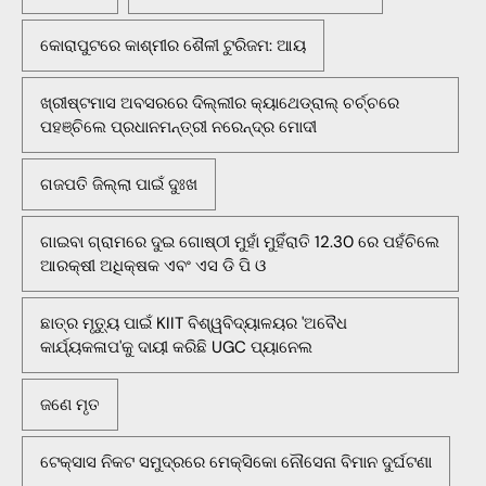
କୋରାପୁଟରେ କାଶ୍ମୀର ଶୈଳୀ ଟୁରିଜମ: ଆୟ
ଖ୍ରୀଷ୍ଟମାସ ଅବସରରେ ଦିଲ୍ଲୀର କ୍ୟାଥେଡ୍ରାଲ୍ ଚର୍ଚ୍ଚରେ
ପହଞ୍ଚିଲେ ପ୍ରଧାନମନ୍ତ୍ରୀ ନରେନ୍ଦ୍ର ମୋଦୀ
ଗଜପତି ଜିଲ୍ଲା ପାଇଁ ଦୁଃଖ
ଗାଇବା ଗ୍ରାମରେ ଦୁଇ ଗୋଷ୍ଠୀ ମୁହାଁ ମୁହିଁରାତି 12.30 ରେ ପହଁଚିଲେ
ଆରକ୍ଷୀ ଅଧିକ୍ଷକ ଏବଂ ଏସ ଡି ପି ଓ
ଛାତ୍ର ମୃତ୍ୟୁ ପାଇଁ KIIT ବିଶ୍ୱବିଦ୍ୟାଳୟର 'ଅବୈଧ
କାର୍ଯ୍ୟକଳାପ'କୁ ଦାୟୀ କରିଛି UGC ପ୍ୟାନେଲ
ଜଣେ ମୃତ
ଟେକ୍ସାସ ନିକଟ ସମୁଦ୍ରରେ ମେକ୍ସିକୋ ନୌସେନା ବିମାନ ଦୁର୍ଘଟଣା