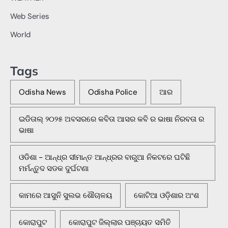
Web Series
World
Tags
Odisha News
Odisha Police
ଆର
ଇଡିତାଲ୍ ୨୦୨୫ ଅବସରରେ କବିତା ଆସର କବି ର ଭାଷା ନିରବତା ର
ଭାଷା
ଓଡିଶା - ଆନ୍ଧ୍ର ସୀମାନ୍ତ ଆନ୍ଧ୍ରର ବାରୁଆ ନିକଟରେ ଘଟିଛି
ମର୍ମନ୍ତୁଦ ସଡକ ଦୁର୍ଘଟଣା
କାମରେ ଆସୁନି ସୁଲଭ ଶୌଚାଳୟ
କୋଟିଆ ଓଡ଼ିଶାର ଅଂଶ
କୋରାପୁଟ
କୋରାପୁଟ ଜିଲ୍ଲାର ପଞ୍ଚାୟତ ସମିତି