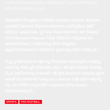
ପେନାଲ୍ଟି ଦିଆଯାଇନଥିଲା। ଏହି ନିଷ୍ପତ୍ତି ମ୍ୟାଚ୍‌ର ଫଳାଫଳକୁ
ପରିବର୍ତ୍ତନ କରିପାରୁଥାନ୍ତା।
ଆର୍ଜେଣ୍ଟିନା ବିପକ୍ଷରେ ଅତିରିକ୍ତ ସମୟରେ ମହମ୍ମଦ ସାଲାହଙ୍କ
ପେନାଲ୍ଟି ଆବେଦନ ମିଶରରେ ଭୟଙ୍କର ପ୍ରତିକ୍ରିୟା ସୃଷ୍ଟି
କରିଥିଲା। ଭକ୍ତମାନେ, ଫୁଟବଲ ବିଶ୍ଳେଷକମାନେ ଏବଂ ମିଶରର
କୋଚ୍ Hossam Hassan ମଧ୍ୟ ଅଭିଯୋଗ କରିଥିଲେ ଯେ
ରେଫେରୀ ମିଶର (‘ଫାରାଓସ୍’)କୁ ଫିଫା ବିଶ୍ୱକପ୍
କ୍ୱାର୍ଟରଫାଇନାଲରେ ପହଞ୍ଚିବାର ସୁଯୋଗରୁ ବଞ୍ଚିତ କରିଛନ୍ତି।
କିନ୍ତୁ ଟୁର୍ଣ୍ଣାମେଣ୍ଟର ସବୁଠାରୁ ବିବାଦସ୍ପଦ ମ୍ୟାଚ୍‌ଗୁଡ଼ିକ ମଧ୍ୟରୁ
ଗୋଟିଏକୁ ନେଇ ଧୁଳି ବସିଯାଇବା ପରେ, ଏକ ନୂଆ ରିପ୍ଲେ ଘଟଣାକୁ
ଭିନ୍ନ ଦୃଷ୍ଟିକୋଣରୁ ଦେଖାଇଛି। ଏହି ନୂଆ କ୍ୟାମେରା ଆଙ୍ଗଲ୍ ସୂଚନା
ଦେଉଛି ଯେ ରେଫେରୀ François Letexier ସେହି ରାତିର ସବୁଠାରୁ
ବଡ଼ ଏବଂ ଚର୍ଚ୍ଚିତ ନିଷ୍ପତ୍ତିଟି ବାସ୍ତବରେ ସଠିକ୍ ଭାବରେ
ନେଇଥାଇପାରନ୍ତି।
SPORTS
FIFA FOOTBALL