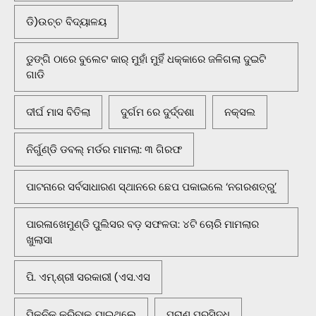
ଡି)ଉଚ୍ଚ ବିଦ୍ୟାଳୟ
ଡୁଙ୍ଗି ଠାରେ ବୁଲେଟ କାର୍ ମୁହାଁ ମୁହିଁ ଧକ୍କାରେ ଜଳିଗଲା ଦୁଇଟି
ଗାଡି
ଦୀର୍ଘ ମାସ ବିତିଲା
ଦୁର୍ଗମ ରେ ଦୁର୍ଦ୍ଦଶା
ନକ୍ସଲ
ନିର୍ଗୁଣ୍ଡି ଡବଲ୍ ମର୍ଡର ମାମଲା: ୩ ଗିରଫ
ପାଟନାରେ ସର୍ବସାଧାରଣ ସ୍ଥାନରେ ଛେପ ପକାଇଲେ ‘ନଗରଶତ୍ରୁ’
ପାରଳାଖେମୁଣ୍ଡି ପୁଲିସର ବଡ଼ ସଫଳତା: ୪ଟି ଚୋରି ମାମଲାର
ଖୁଲାସା
ପି. ଏମ୍.ଶ୍ରୀ ସରକାରୀ (ଏସ.ଏସ
ପିକନିକ୍‌ କରିବାକୁ ଯାଇଥିଲେ
ପୁରାଣ ପ୍ରସିଦ୍ଧ