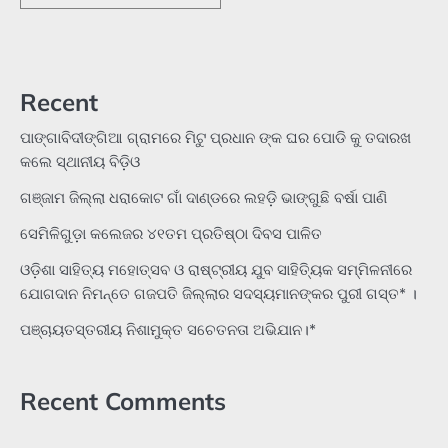
Recent
ପାଙ୍ଗାବିଦୀଙ୍ଗିଆ ଗ୍ରାମରେ ମିଟୁ ପ୍ରଧାନ ଙ୍କ ଘର ପୋଡି କୁ ତଦାରଖ
କଲେ ସ୍ଥାନୀୟ ବିଡ଼ିଓ
ଗଞ୍ଜାମ ଜିଲ୍ଲା ଧରାକୋଟ ଗାଁ ଦାଣ୍ଡରେ ଲହଡ଼ି ଭାଙ୍ଗୁଛି ବର୍ଷା ପାଣି
ସେମିଳିଗୁଡ଼ା କଲେଜର ୪୧ତମ ପ୍ରତିଷ୍ଠା ଦିବସ ପାଳିତ
ଓଡ଼ିଶା ସାହିତ୍ୟ ମହୋତ୍ସବ ଓ ରାଷ୍ଟ୍ରୀୟ ଯୁବ ସାହିତ୍ୟିକ ସମ୍ମିଳନୀରେ
ଯୋଗଦାନ ନିମନ୍ତେ ଗଜପତି ଜିଲ୍ଲାର ସଦସ୍ୟମାନଙ୍କର ପୁରୀ ଗସ୍ତ* ।
ପଞ୍ଚାୟତସ୍ତରୀୟ ନିଶାମୁକ୍ତ ସଚେତନତା ଅଭିଯାନ।*
Recent Comments