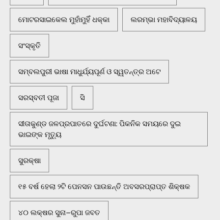
ମୋଟରସାଇକେଲ ମୁହାଁମୁହିଁ ଧକ୍କା
ଲରମ୍ଭା ମହାବିଦ୍ୟାଳୟ
ସଂସ୍କୃତି
ସମ୍ବଲପୁରୀ ଭାଷା ମାଧୁର୍ଯ୍ୟପୂର୍ଣ ଓ ସ୍ୱତନ୍ତ୍ର ଅଟେ
ସରସ୍ବତୀ ପୂଜା
ସି
ସୀତାକୁଣ୍ଡ ଜଳପ୍ରପାତରେ ଦୁର୍ଘଟଣା: ପିକନିକ ସମୟରେ ଦୁଇ
ଭାଇଙ୍କ ମୃତ୍ୟୁ
ସୁରକ୍ଷା
୧୫ ବର୍ଷ ହେଲା ୨ଟି ପେନସନ ପାଉଛନ୍ତି ଅବସରପ୍ରାପ୍ତ ଶିକ୍ଷକ
୪୦ ଲକ୍ଷର ସୁନା–ରୁପା ଜବତ