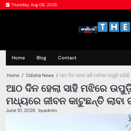
Skip
Thursday, Aug 06, 2026
to
content
Home
Blog
Contact
Home
Odisha News
ଆଠ ଦିନ ହେଲା ସାହି ମଝିରେ ଉପୁଡ଼ି ପଡ଼ିଛି
ଆଠ ଦିନ ହେଲା ସାହି ମଝିରେ ଉପୁଡ଼ି 
ମଧ୍ୟରେ ଜୀବନ କାଟୁଛନ୍ତି ଲାବା ଗ
June 10, 2026
by
admin