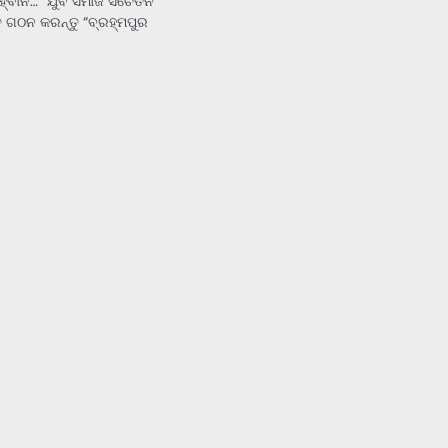
୍ବାନ… “ଯୁବ ସମାଜ ସଚେତନ
 ଗଠନ କରନ୍ତୁ “ବ୍ରହ୍ମପୁର