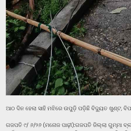
ଆଠ ଦିନ ହେଲା ସାହି ମଝିରେ ଉପୁଡ଼ି ପଡ଼ିଛି ବିଦ୍ୟୁତ ଖୁଣ୍ଟ, 
ଗଜପତି ୯/ ୬/୨୬ (ମନୋଜ ପାଢ଼ୀ):ଗଜପତି ଜିଲ୍ଲା ଗୁମ୍ମା ବ