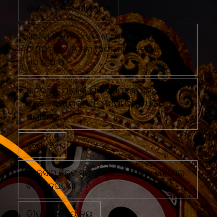
ଗଜପତି ଜିଲ୍ଲା ପାଇଁ ଦୁଃଖ
ଗାଇବା ଗ୍ରାମରେ ଦୁଇ ଗୋଷ୍ଠୀ ମୁହାଁ ମୁହିଁରାତି
12.30 ରେ ପହଁଚିଲେ ଆରକ୍ଷୀ ଅଧିକ୍ଷକ ଏବଂ
ଏସ ଡି ପି ଓ
ଛାତ୍ର ମୃତ୍ୟୁ ପାଇଁ KIIT ବିଶ୍ୱବିଦ୍ୟାଳୟର
'ଅବୈଧ କାର୍ଯ୍ୟକଳାପ'କୁ ଦାୟୀ କରିଛି UGC
ପ୍ୟାନେଲ
ଜଣେ ମୃତ
ଟେକ୍ସାସ ନିକଟ ସମୁଦ୍ରରେ ମେକ୍ସିକୋ ନୌସେନା
ବିମାନ ଦୁର୍ଘଟଣା
ଡି)ଉଚ୍ଚ ବିଦ୍ୟାଳୟ