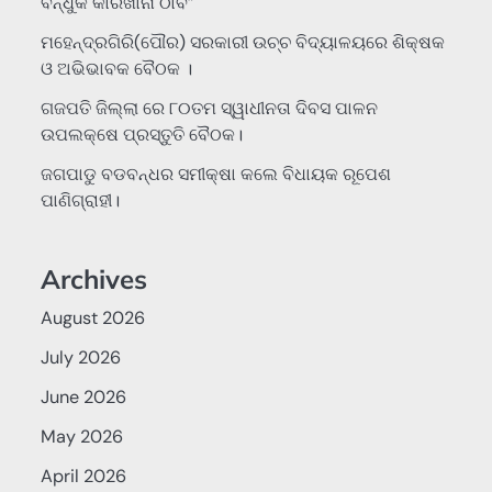
ବନ୍ଧୁକ କାରଖାନା ଠାବ”
ମହେନ୍ଦ୍ରଗିରି(ପୌର) ସରକାରୀ ଉଚ୍ଚ ବିଦ୍ୟାଳୟରେ ଶିକ୍ଷକ
ଓ ଅଭିଭାବକ ବୈଠକ ।
ଗଜପତି ଜିଲ୍ଲା ରେ ୮୦ତମ ସ୍ୱାଧୀନତା ଦିବସ ପାଳନ
ଉପଲକ୍ଷେ ପ୍ରସ୍ତୁତି ବୈଠକ।
ଜଗପାଡୁ ବଡବନ୍ଧର ସମୀକ୍ଷା କଲେ ବିଧାୟକ ରୂପେଶ
ପାଣିଗ୍ରାହୀ।
Archives
August 2026
July 2026
June 2026
May 2026
April 2026