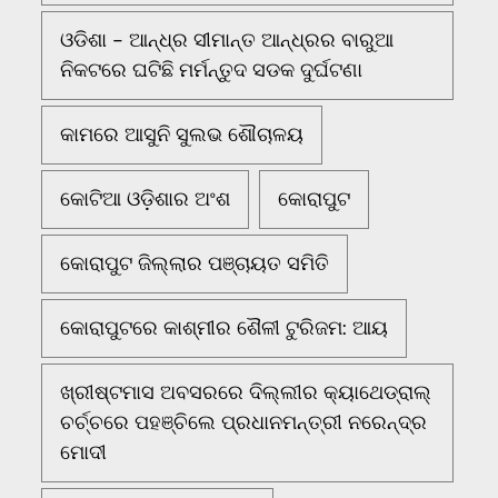
ଓଡିଶା - ଆନ୍ଧ୍ର ସୀମାନ୍ତ ଆନ୍ଧ୍ରର ବାରୁଆ
ନିକଟରେ ଘଟିଛି ମର୍ମନ୍ତୁଦ ସଡକ ଦୁର୍ଘଟଣା
କାମରେ ଆସୁନି ସୁଲଭ ଶୌଚାଳୟ
କୋଟିଆ ଓଡ଼ିଶାର ଅଂଶ
କୋରାପୁଟ
କୋରାପୁଟ ଜିଲ୍ଲାର ପଞ୍ଚାୟତ ସମିତି
କୋରାପୁଟରେ କାଶ୍ମୀର ଶୈଳୀ ଟୁରିଜମ: ଆୟ
ଖ୍ରୀଷ୍ଟମାସ ଅବସରରେ ଦିଲ୍ଲୀର କ୍ୟାଥେଡ୍ରାଲ୍
ଚର୍ଚ୍ଚରେ ପହଞ୍ଚିଲେ ପ୍ରଧାନମନ୍ତ୍ରୀ ନରେନ୍ଦ୍ର
ମୋଦୀ