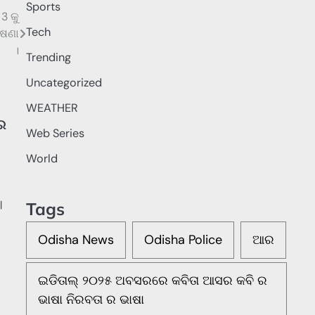
Sports
3 କୁ
Tech
ୋଷଣା
।
Trending
Uncategorized
WEATHER
େ
Web Series
World
|
Tags
Odisha News
Odisha Police
ଆର
ଇଡିତାଲ୍ ୨୦୨୫ ଅବସରରେ କବିତା ଆସର କବି ର
ଭାଷା ନିରବତା ର ଭାଷା