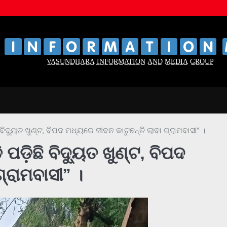
‌
‌
V̲A̲S̲U̲N̲D̲H̲A̲R̲A̲ I̲N̲F̲O̲R̲M̲A̲T̲I̲O̲N̲ A̲N̲D̲ M̲E̲D̲I̲A̲ G̲R̲O̲U̲P̲
 ବିଦ୍ୟୁତ ଖୁଣ୍ଟ, ବିପଦ ମଧ୍ୟରେ ଜୀବନ କାଟୁଛନ୍ତି ଲାବା ଗ୍ରାମବାସୀ” ।
ପଡ଼ିଛି ବିଦ୍ୟୁତ ଖୁଣ୍ଟ, ବିପଦ
୍ରାମବାସୀ” ।