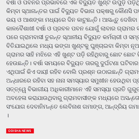
ବର୍ଷା ଓ ପବନର ପ୍ରଭାବରେ ଏକ ବିଦ୍ୟୁତ ଖୁଣ୍ଟ ଉପୁଡ଼ି ପଡ଼ି
କିମ୍ବା ସ୍ଥାନାନ୍ତର ପାଇଁ ବିଦ୍ୟୁତ ବିଭାଗ ପକ୍ଷରୁ କୌ
ଭୟ ଓ ଆଶଙ୍କା ମଧ୍ୟରେ ଦିନ କାଟୁଛନ୍ତି। ଆସନ୍ତୁ ଦେଖିବା 
କାଳବୈଶାଖୀ ବର୍ଷା ଓ ପ୍ରବଳ ପବନ ଯୋଗୁଁ ଲାବାର ଗ୍ରାମର ସାହି
ପରେ ଗ୍ରାମବାସୀ ତୁରନ୍ତ ସ୍ଥାନୀୟ ବିଦ୍ୟୁତ କର୍ମଚାରୀ ଓ 
ବିତିଯାଇଥିଲେ ମଧ୍ୟ ଭଙ୍ଗା ଖୁଣ୍ଟକୁ ଘୁଞ୍ଚାଇବା କିମ୍ବା ନୂଆ
ଗ୍ରାମର ସାହି ମଝିରେ ଏହି ଖୁଣ୍ଟ ପଡ଼ି ରହିଥିବାରୁ ଛୋଟ ଛୋ
ହେଉଛନ୍ତି। ବର୍ଷା ସମୟରେ ବିଦ୍ୟୁତ ତାରରୁ ଦୁର୍ଘଟଣା ଘଟ
ଏଥିପାଇଁ କିଏ ଦାୟୀ ରହିବ ବୋଲି ପ୍ରଶ୍ନ ଉଠାଇଛନ୍ତି ଗ୍ରାମବ
ଅନ୍ଧାରରେ ରହିବା ସହ ନାନା ସମସ୍ୟାର ସମୁଖୀନ ହେଉଥିବା ପ୍
ସତ୍ତ୍ୱେ ବିଭାଗୀୟ ଅଧିକାରୀମାନେ ଏହି ସମସ୍ୟା ପ୍ରତି ଗୁରୁ
ଅବହେଳା କରାଯାଉଥିବାରୁ ଗ୍ରାମବାସୀଙ୍କ ମଧ୍ୟରେ ଅସନ୍ତୋଷ
ସଂଯୋଗ ଦେବାନିମନ୍ତେ ଲେବିନାଶ ଗମାଙ୍ଗ, ଆନ୍ଦ୍ରିୟ ଗମାଙ
।
ODISHA NEWS