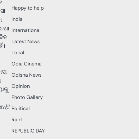
ି
Happy to help
ସୀ
ା
India
ଘଟଣା
International
ଦିନ
Latest News
ିଁ।
Local
Odia Cinema
ାସୀ
Odisha News
ା
Opinion
ୟାକୁ
Photo Gallery
ନ୍ତି
Political
Raid
REPUBLIC DAY