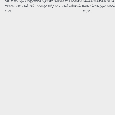
ରହି ନିକଟସ୍ଥ ଗାଁଗୁଡ଼ିକରେ ବ୍ୟାପକ ଧନଜୀବନ ନେଇଥିବା
ଆଇ.ଅସ.ଆର.ଡି ର ଆହ
୧୫ଜଣ ମାଓବାଦୀ ଆଜି ଅସ୍ତ୍ର ଛାଡ଼ି ଭଲ ମାର୍ଗ ବାଛିଛନ୍ତି।
ହୋଇ ନିଶାମୁକ୍ତ ଭାରତ
ମାଓ…
ସହର…