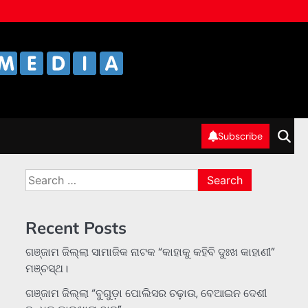
Subscribe
Search
for:
Recent Posts
ଗଞ୍ଜାମ ଜିଲ୍ଲା ସାମାଜିକ ନାଟକ “କାହାକୁ କହିବି ଦୁଃଖ କାହାଣୀ”
ମଞ୍ଚସ୍ଥ।
ଗଞ୍ଜାମ ଜିଲ୍ଲା “ବୁଗୁଡ଼ା ପୋଲିସର ଚଢ଼ାଉ, ବେଆଇନ ଦେଶୀ