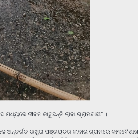
ବିପଦ ମଧ୍ୟରେ ଜୀବନ କାଟୁଛନ୍ତି ଲାବା ଗ୍ରାମବାସୀ” ।
୍ଲକ ଅନ୍ତର୍ଗତ ଉଖୁରା ପଞ୍ଚାୟତର ଲାବାର ଗ୍ରାମରେ କାଳବୈଶାଖ