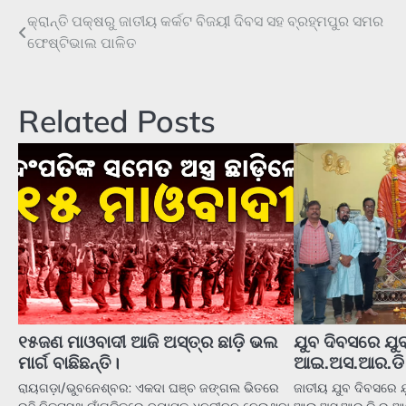
କ୍ରାନ୍ତି ପକ୍ଷରୁ ଜାତୀୟ କର୍କଟ ବିଜୟୀ ଦିବସ ସହ ବ୍ରହ୍ମପୁର ସମର
Post
ଫେଷ୍ଟିଭାଲ ପାଳିତ
navigation
Related Posts
୧୫ଜଣ ମାଓବାଦୀ ଆଜି ଅସ୍ତ୍ର ଛାଡ଼ି ଭଲ
ଯୁବ ଦିବସରେ ଯୁବ
ମାର୍ଗ ବାଛିଛନ୍ତି।
ଆଇ.ଅସ.ଆର.ଡି 
ରାୟଗଡ଼ା/ଭୁବନେଶ୍ବର: ଏକଦା ଘଞ୍ଚ ଜଙ୍ଗଲ ଭିତରେ
ଜାତୀୟ ଯୁବ ଦିବସରେ ଯୁ