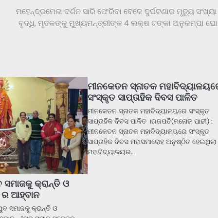
ମହେନ୍ଦ୍ରମେଳା ଦର୍ଶନ ସାରି ଫେରିବା ବେଳେ ଦୁର୍ଘଟଣାର ମୃତ୍ୟୁ ସଂଖ୍ୟା 
ବୃଦ୍ଧି, ମୃତକଙ୍କୁ ମୁଖ୍ୟମନ୍ତ୍ରୀଙ୍କ 4 ଲକ୍ଷ ଟଙ୍କା ଅନୁକମ୍ପା ଘ
ମୀନକେତନ ସ୍ନାତକ ମହାବିଦ୍ୟାଳୟର
ସଂସ୍କୃତ ସାପ୍ତାହିକ ଦିବସ ପାଳିତ
ମୀନକେତନ ସ୍ନାତକ ମହାବିଦ୍ୟାଳୟରେ ସଂସ୍କୃତ
ସାପ୍ତାହିକ ଦିବସ ପାଳିତ ।ଗଜପତି(ମନୋଜ ପାଢୀ) :
ମୀନକେତନ ସ୍ନାତକ ମହାବିଦ୍ୟାଳୟରେ ସଂସ୍କୃତ
ସାପ୍ତାହିକ ଦିବସ ମହାସମାରୋହ ଅନୁଷ୍ଠିତ ହେଇଥିଲା 
ମହାବିଦ୍ୟାଳୟର…
 ସମାଜକୁ କ୍ରାନ୍ତି ଓ
ର ଆହ୍ବାନ
ବ ସମାଜକୁ କ୍ରାନ୍ତି ଓ