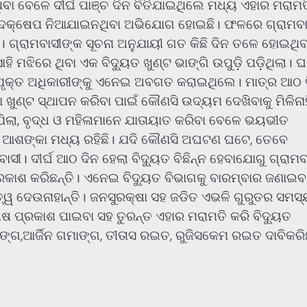
ଥିବା ବେଳେ ଦୀର୍ଘ ପାଞ୍ଚ ଦିନ ବିତିଯାଇଥିଲେ ମଧ୍ୟ ଏହାର ମରାମତ
ଣସି ପଦକ୍ଷେପ ନିଆଯାଇନଥିବା ଅଭିଯୋଗ ହୋଇଛି। ଫଳରେ ଗ୍ରାମବା
। ଗ୍ରାମବାସୀଙ୍କ ସୂଚନା ଅନୁଯାୟୀ ଗତ କିଛି ଦିନ ତଳେ ହୋଇଥିବ
 ମଝିରେ ଥିବା ଏକ ବିଦ୍ୟୁତ ଖୁଣ୍ଟ ଭାଙ୍ଗି ଉପୁଡ଼ି ପଡ଼ିଥିଲା। 
ସମ୍ପୃକ୍ତ ଅଧିକାରୀଙ୍କୁ ଏନେଇ ଅବଗତ କରାଇଥିଲେ। ମାତ୍ର ଆଠ 
 ଖୁଣ୍ଟ ସ୍ଥାପନ କରିବା ପାଇଁ କୌଣସି ଉଦ୍ୟମ ଦେଖିବାକୁ ମିଳିନାହ
ଟ ପିଲା, ବୃଦ୍ଧ ଓ ମହିଳାମାନେ ଯାତାୟାତ କରିବା ବେଳେ ଭୟଭୀତ
ିବାର ଆଶଙ୍କା ମଧ୍ୟ ରହିଛି। ଯଦି କୌଣସି ଅଘଟଣ ଘଟେ, ତେବେ
ାସୀ। ଦୀର୍ଘ ଆଠ ଦିନ ହେଲା ବିଦ୍ୟୁତ ବିଛିନ୍ନ ହେବାଯୋଗୁ ଗ୍ରାମବ
ରକାଶ କରିଛନ୍ତି। ଏନେଇ ବିଦ୍ୟୁତ ବିଭାଗକୁ ବାରମ୍ବାର ଜଣାଇବ
ତ୍ୱ ଦେଉନାହାନ୍ତି। ଜନସୁରକ୍ଷା ସହ ଜଡିତ ଏଭଳି ଗୁରୁତର ସମସ୍
 ପ୍ରକାଶ ପାଇବା ସହ ତୁରନ୍ତ ଏହାର ମରାମତି କରି ବିଦ୍ୟୁତ
୍ଗ,ଆର୍ଜିନ ଗମାଙ୍ଗ, ତୀତାସ ରଇତ, ରୁଜିସକେମ ରଇତ ଦାବିକରିଛ