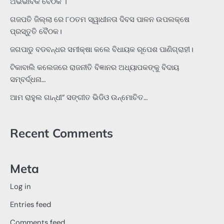
ଅଭିଭାବକ ବୈଠକ ।
ଗଜପତି ଜିଲ୍ଲା ରେ ୮୦ତମ ସ୍ୱାଧୀନତା ଦିବସ ପାଳନ ଉପଲକ୍ଷେ
ପ୍ରସ୍ତୁତି ବୈଠକ।
ଜଗପାଡୁ ବଡବନ୍ଧର ସମୀକ୍ଷା କଲେ ବିଧାୟକ ରୂପେଶ ପାଣିଗ୍ରାହୀ।
ଟିକାବାଲି କଲେଜରେ ରାଜନୀତି ବିଜ୍ଞାନର ଅଧ୍ୟାପକଙ୍କୁ ବିଦାୟ
ସମ୍ବର୍ଦ୍ଧନା…
ଆମ ରାହୁଲ ଗାନ୍ଧୀ” ସଙ୍ଗୀତ ଭିଡିଓ ଉନ୍ମୋଚିତ…
Recent Comments
Meta
Log in
Entries feed
Comments feed