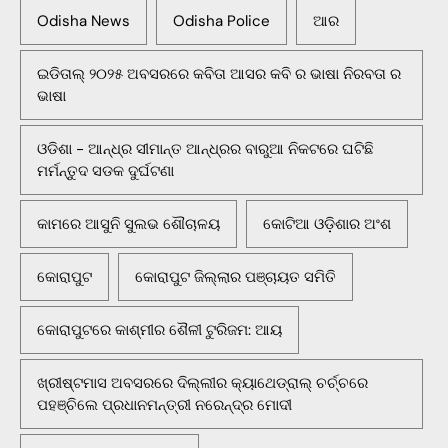
Odisha News
Odisha Police
ଆର
ଇଡିତାଲ୍ ୨୦୨୫ ଅବସରରେ କବିତା ଆସର କବି ର ଭାଷା ନିରବତା ର
ଭାଷା
ଓଡିଶା - ଆନ୍ଧ୍ର ସୀମାନ୍ତ ଆନ୍ଧ୍ରର ବାରୁଆ ନିକଟରେ ଘଟିଛି
ମର୍ମନ୍ତୁଦ ସଡକ ଦୁର୍ଘଟଣା
କାମରେ ଆସୁନି ସୁଲଭ ଶୌଚାଳୟ
କୋଟିଆ ଓଡ଼ିଶାର ଅଂଶ
କୋରାପୁଟ
କୋରାପୁଟ ଜିଲ୍ଲାର ପଞ୍ଚାୟତ ସମିତି
କୋରାପୁଟରେ କାଶ୍ମୀର ଶୈଳୀ ଟୁରିଜମ: ଆୟ
ଖ୍ରୀଷ୍ଟମାସ ଅବସରରେ ଦିଲ୍ଲୀର କ୍ୟାଥେଡ୍ରାଲ୍ ଚର୍ଚ୍ଚରେ
ପହଞ୍ଚିଲେ ପ୍ରଧାନମନ୍ତ୍ରୀ ନରେନ୍ଦ୍ର ମୋଦୀ