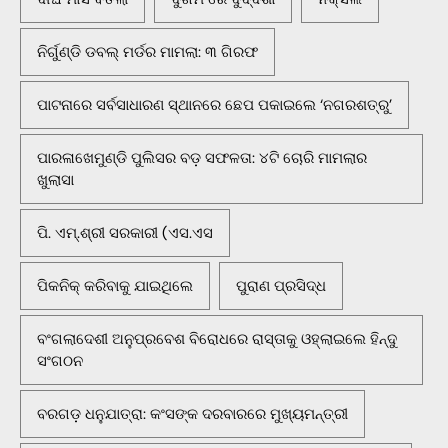
ନିର୍ଗୁଣ୍ଡି ଡବଲ୍ ମର୍ଡର ମାମଲା: ୩ ଗିରଫ
ପାଟନାରେ ସର୍ବସାଧାରଣ ସ୍ଥାନରେ ଛେପ ପକାଇଲେ ‘ନଗରଶତ୍ରୁ’
ପାରଳାଖେମୁଣ୍ଡି ପୁଲିସର ବଡ଼ ସଫଳତା: ୪ଟି ଚୋରି ମାମଲାର
ଖୁଲାସା
ପି. ଏମ୍.ଶ୍ରୀ ସରକାରୀ (ଏସ.ଏସ
ପିକନିକ୍‌ କରିବାକୁ ଯାଇଥିଲେ
ପୁରାଣ ପ୍ରସିଦ୍ଧ
ବଂଗଲାଦେଶୀ ଅନୁପ୍ରବେଶ ବିରୋଧରେ ରାସ୍ତାକୁ ଓହ୍ଲାଇଲେ ହିନ୍ଦୁ
ସଂଗଠନ
ବରଗଡ଼ ଧନୁଯାତ୍ରା: କଂସଙ୍କ ଦରବାରରେ ମୁଖ୍ୟମନ୍ତ୍ରୀ