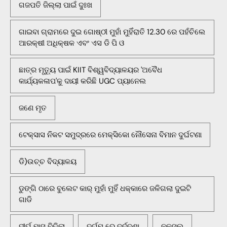
ଗଜପତି ଜିଲ୍ଲା ପାଇଁ ଦୁଃଖ
ଗାଇବା ଗ୍ରାମରେ ଦୁଇ ଗୋଷ୍ଠୀ ମୁହାଁ ମୁହିଁରାତି 12.30 ରେ ପହଁଚିଲେ
ଆରକ୍ଷୀ ଅଧିକ୍ଷକ ଏବଂ ଏସ ଡି ପି ଓ
ଛାତ୍ର ମୃତ୍ୟୁ ପାଇଁ KIIT ବିଶ୍ୱବିଦ୍ୟାଳୟର 'ଅବୈଧ
କାର୍ଯ୍ୟକଳାପ'କୁ ଦାୟୀ କରିଛି UGC ପ୍ୟାନେଲ
ଜଣେ ମୃତ
ଟେକ୍ସାସ ନିକଟ ସମୁଦ୍ରରେ ମେକ୍ସିକୋ ନୌସେନା ବିମାନ ଦୁର୍ଘଟଣା
ଡି)ଉଚ୍ଚ ବିଦ୍ୟାଳୟ
ଡୁଙ୍ଗି ଠାରେ ବୁଲେଟ କାର୍ ମୁହାଁ ମୁହିଁ ଧକ୍କାରେ ଜଳିଗଲା ଦୁଇଟି
ଗାଡି
ଦୀର୍ଘ ମାସ ବିତିଲା
ଦୁର୍ଗମ ରେ ଦୁର୍ଦ୍ଦଶା
ନକ୍ସଲ