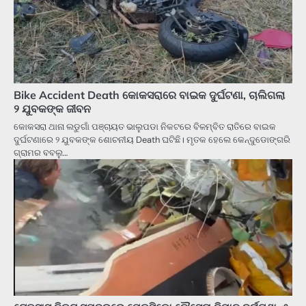
Bike Accident Death କୋକସରାରେ ବାଇକ ଦୁର୍ଘଟଣା, ଚାଲିଗଲା
୨ ଯୁବକଙ୍କ ଜୀବନ
କୋକସରା ଥାନା ଲଡୁଗାଁ ପଞ୍ଚାୟତ ଭାଲୁପଡା ନିକଟରେ ବିଳମ୍ବିତ ରାତିରେ ବାଇକ
ଦୁର୍ଘଟଣାରେ ୨ ଯୁବକଙ୍କ ଶୋଚନୀୟ Death ଘଟିଛି। ମୃତକ ହେଲେ କେନ୍ଦୁଡୋଙ୍ଗରି
ଗ୍ରାମର ବବଲୁ…