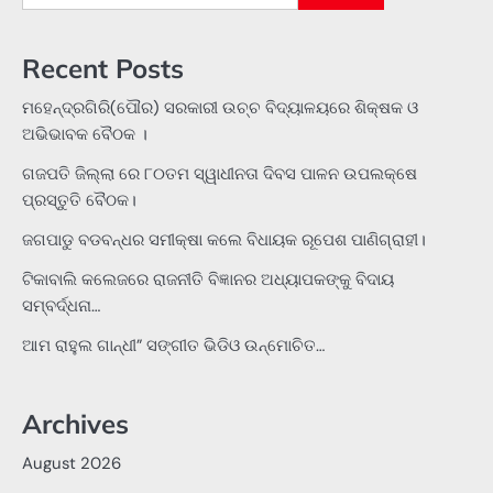
for:
Recent Posts
ମହେନ୍ଦ୍ରଗିରି(ପୌର) ସରକାରୀ ଉଚ୍ଚ ବିଦ୍ୟାଳୟରେ ଶିକ୍ଷକ ଓ
ଅଭିଭାବକ ବୈଠକ ।
ଗଜପତି ଜିଲ୍ଲା ରେ ୮୦ତମ ସ୍ୱାଧୀନତା ଦିବସ ପାଳନ ଉପଲକ୍ଷେ
ପ୍ରସ୍ତୁତି ବୈଠକ।
ଜଗପାଡୁ ବଡବନ୍ଧର ସମୀକ୍ଷା କଲେ ବିଧାୟକ ରୂପେଶ ପାଣିଗ୍ରାହୀ।
ଟିକାବାଲି କଲେଜରେ ରାଜନୀତି ବିଜ୍ଞାନର ଅଧ୍ୟାପକଙ୍କୁ ବିଦାୟ
ସମ୍ବର୍ଦ୍ଧନା…
ଆମ ରାହୁଲ ଗାନ୍ଧୀ” ସଙ୍ଗୀତ ଭିଡିଓ ଉନ୍ମୋଚିତ…
Archives
August 2026