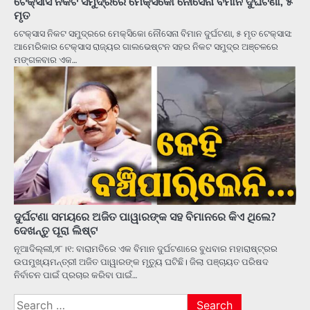
ଟେକ୍ସାସ ନିକଟ ସମୁଦ୍ରରେ ମେକ୍ସିକୋ ନୌସେନା ବିମାନ ଦୁର୍ଘଟଣା, ୫
ମୃତ
ଟେକ୍ସାସ ନିକଟ ସମୁଦ୍ରରେ ମେକ୍ସିକୋ ନୌସେନା ବିମାନ ଦୁର୍ଘଟଣା, ୫ ମୃତ ଟେକ୍ସାସ:
ଆମେରିକାର ଟେକ୍ସାସ ରାଜ୍ୟର ଗାଲଭେଷ୍ଟନ ସହର ନିକଟ ସମୁଦ୍ର ଅଞ୍ଚଳରେ
ମଙ୍ଗଳବାର ଏକ…
ଦୁର୍ଘଟଣା ସମୟରେ ଅଜିତ ପାୱାରଙ୍କ ସହ ବିମାନରେ କିଏ ଥିଲେ?
ଦେଖନ୍ତୁ ପୂରା ଲିଷ୍ଟ
ନୂଆଦିଲ୍ଲୀ,୨୮।୧: ବାରାମତିରେ ଏକ ବିମାନ ଦୁର୍ଘଟଣାରେ ବୁଧବାର ମହାରାଷ୍ଟ୍ରର
ଉପମୁଖ୍ୟମନ୍ତ୍ରୀ ଅଜିତ ପାୱାରଙ୍କ ମୃତ୍ୟୁ ଘଟିଛି। ଜିଲା ପଞ୍ଚାୟତ ପରିଷଦ
ନିର୍ବାଚନ ପାଇଁ ପ୍ରଚାର କରିବା ପାଇଁ…
Search