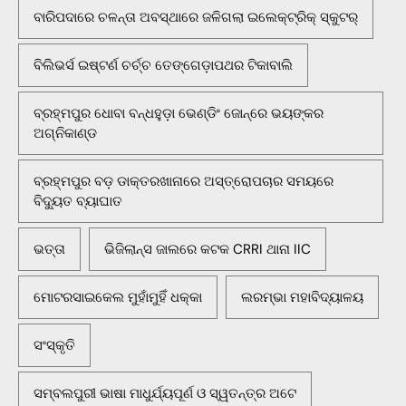
ବାରିପଦାରେ ଚଳନ୍ତା ଅବସ୍ଥାରେ ଜଳିଗଲା ଇଲେକ୍ଟ୍ରିକ୍ ସ୍କୁଟର୍
ବିଲିଭର୍ସ ଇଷ୍ଟର୍ଣ ଚର୍ଚ୍ଚ ତେଙ୍ଗେଡ଼ାପଥର ଟିକାବାଲି
ବ୍ରହ୍ମପୁର ଧୋବା ବନ୍ଧହୁଡ଼ା ଭେଣ୍ଡିଂ ଜୋନ୍‌ରେ ଭୟଙ୍କର
ଅଗ୍ନିକାଣ୍ଡ
ବ୍ରହ୍ମପୁର ବଡ଼ ଡାକ୍ତରଖାନାରେ ଅସ୍ତ୍ରୋପଚାର ସମୟରେ
ବିଦ୍ୟୁତ ବ୍ୟାଘାତ
ଭତ୍ତା
ଭିଜିଲାନ୍ସ ଜାଲରେ କଟକ CRRI ଥାନା IIC
ମୋଟରସାଇକେଲ ମୁହାଁମୁହିଁ ଧକ୍କା
ଲରମ୍ଭା ମହାବିଦ୍ୟାଳୟ
ସଂସ୍କୃତି
ସମ୍ବଲପୁରୀ ଭାଷା ମାଧୁର୍ଯ୍ୟପୂର୍ଣ ଓ ସ୍ୱତନ୍ତ୍ର ଅଟେ