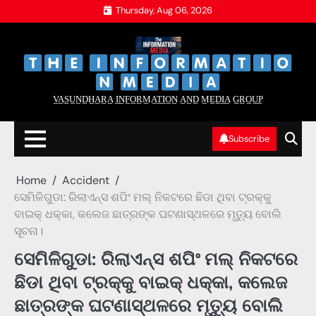
Skip
Thursday, Aug 06, 2026
to
content
‌
‌
V̲A̲S̲U̲N̲D̲H̲A̲R̲A̲ I̲N̲F̲O̲R̲M̲A̲T̲I̲O̲N̲ A̲N̲D̲ M̲E̲D̲I̲A̲ G̲R̲O̲U̲P̲
Subscribe
Home
Accident
ସେମିଳିଗୁଡା: ରିଲାଏନ୍ସ ଶପିଂ ମଲ୍ ନିକଟରେ ଛିଡା ଥିବା ଟ୍ରକ୍‌କୁ
ବାଇକ୍ ଧକ୍କା, କଲେଜ ଛାତ୍ରଙ୍କ ଘଟଣାସ୍ଥଳରେ ମୃତ୍ୟୁ ବୋଲି
ସୂଚନା।
ସେମିଳିଗୁଡା: ରିଲାଏନ୍ସ ଶପିଂ ମଲ୍ ନିକଟରେ
ଛିଡା ଥିବା ଟ୍ରକ୍‌କୁ ବାଇକ୍ ଧକ୍କା, କଲେଜ
ଛାତ୍ରଙ୍କ ଘଟଣାସ୍ଥଳରେ ମୃତ୍ୟୁ ବୋଲି