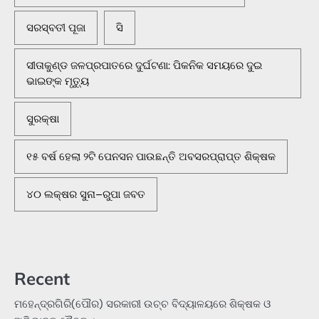
ସରସ୍ବତୀ ପୂଜା
ସି
ସୀତାକୁଣ୍ଡ ଜଳପ୍ରପାତରେ ଦୁର୍ଘଟଣା: ପିକନିକ ସମୟରେ ଦୁଇ
ଭାଇଙ୍କ ମୃତ୍ୟୁ
ସୁରକ୍ଷା
୧୫ ବର୍ଷ ହେଲା ୨ଟି ପେନସନ ପାଉଛନ୍ତି ଅବସରପ୍ରାପ୍ତ ଶିକ୍ଷକ
୪୦ ଲକ୍ଷର ସୁନା–ରୁପା ଜବତ
Recent
ମହେନ୍ଦ୍ରଗିରି(ପୌର) ସରକାରୀ ଉଚ୍ଚ ବିଦ୍ୟାଳୟରେ ଶିକ୍ଷକ ଓ