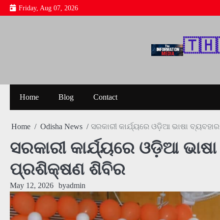
Skip
Friday, Aug 07, 2026
to
content
🇹‌🇭‌
Home
Blog
Contact
Home
Odisha News
ସରକାରୀ କାର୍ଯ୍ୟରେ ଓଡ଼ିଆ ଭାଷା ବ୍ୟବହାର 
ସରକାରୀ କାର୍ଯ୍ୟରେ ଓଡ଼ିଆ ଭାଷା
ପ୍ରଶିକ୍ଷଣ ଶିବିର
May 12, 2026
by
admin