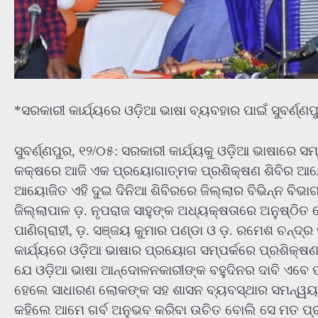
*ସରକାରୀ କାର୍ଯ୍ୟରେ ଓଡ଼ିଆ ଭାଷା ବ୍ୟବହାର ପାଇଁ ସୁବର୍ଣ୍ଣ
ସୁବର୍ଣ୍ଣପୁର, ୧୨/୦୫: ସରକାରୀ କାର୍ଯ୍ୟକୁ ଓଡ଼ିଆ ଭାଷାରେ ସ
କକ୍ଷରେ ଆଜି ଏକ ପ୍ରୟୋଗାତ୍ମକ ପ୍ରଶିକ୍ଷଣ ଶିବିର ଆୟୋଜି
ଆୟୋଜିତ ଏହି ଦୁଇ ଦିନିଆ ଶିବିରରେ ଜିଲ୍ଲାର ବିଭିନ୍ନ ବିଭ
ଜିଲ୍ଲାପାଳ ଡ଼. ନୃପରାଜ ସାହୁଙ୍କ ଅଧ୍ୟକ୍ଷତାରେ ଅନୁଷ୍ଠି
ପାଣିଗ୍ରାହୀ, ଡ଼. ସଞ୍ଜୟ କୁମାର ପଣ୍ଡା ଓ ଡ଼. ରମେଶ ଚନ୍
କାର୍ଯ୍ୟରେ ଓଡ଼ିଆ ଭାଷାର ପ୍ରୟୋଗ ସମ୍ପର୍କରେ ପ୍ରଶିକ୍ଷଣ
ଯେ ଓଡ଼ିଆ ଭାଷା ଆନ୍ଦୋଳନକାରୀଙ୍କ ବହୁଦିନର ଦାବି ଏବେ ପ
ହେଲେ ସାଧାରଣ ଲୋକଙ୍କ ସହ ଶାସନ ବ୍ୟବସ୍ଥାର ସମନ୍ୱୟ ଆହ
କହିଲେ ଆମେ ଗର୍ବ ଅନୁଭବ କରିବା ଉଚିତ ବୋଲି ସେ ମତ ପ୍ରକ