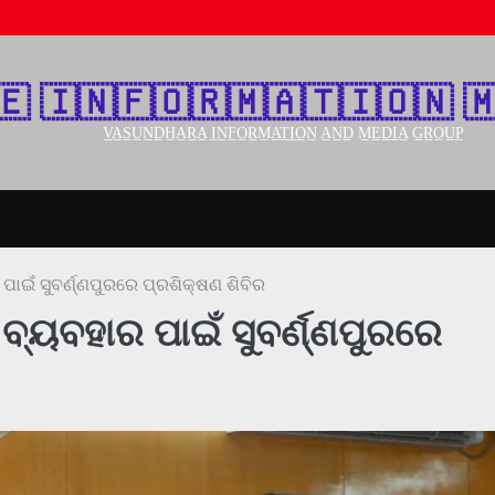
🇪‌ 🇮‌🇳‌🇫‌🇴‌🇷‌🇲‌🇦‌🇹‌🇮‌🇴‌🇳‌ 🇲
V̲A̲S̲U̲N̲D̲H̲A̲R̲A̲ I̲N̲F̲O̲R̲M̲A̲T̲I̲O̲N̲ A̲N̲D̲ M̲E̲D̲I̲A̲ G̲R̲O̲U̲P̲
ପାଇଁ ସୁବର୍ଣ୍ଣପୁରରେ ପ୍ରଶିକ୍ଷଣ ଶିବିର
 ବ୍ୟବହାର ପାଇଁ ସୁବର୍ଣ୍ଣପୁରରେ