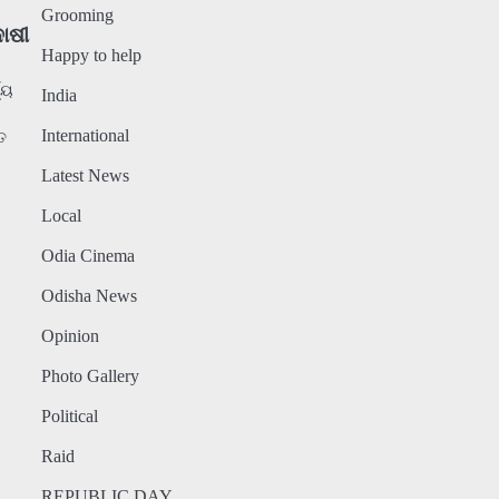
Grooming
ଦୋଷୀ
Happy to help
୍ୟ
India
International
େ
Latest News
Local
Odia Cinema
Odisha News
Opinion
Photo Gallery
Political
Raid
REPUBLIC DAY