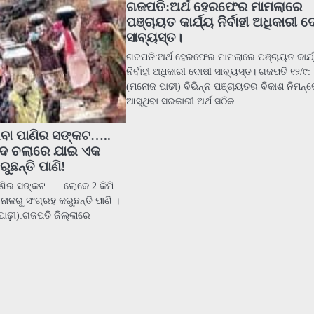
ଗଜପତି:ଅର୍ଥ ହେରଫେର ମାମଲାରେ
ପଞ୍ଚାୟତ କାର୍ଯ୍ୟ ନିର୍ବାହୀ ଅଧିକାରୀ 
ସାବ୍ୟସ୍ତ।
ଗଜପତି:ଅର୍ଥ ହେରଫେର ମାମଲାରେ ପଞ୍ଚାୟତ କାର୍ଯ
ନିର୍ବାହୀ ଅଧିକାରୀ ଦୋଷୀ ସାବ୍ୟସ୍ତ। ଗଜପତି ୧୨/୯:
(ମନୋଜ ପାଢୀ) ବିଭିନ୍ନ ପଞ୍ଚାୟତର ବିକାଶ ନିମନ୍ତ
ଆସୁଥିବା ସରକାରୀ ଅର୍ଥ ସଠିକ…
ବା ପାଣିର ସଙ୍କଟ…..
ପାଦ ଚଲାରେ ଯାଇ ଏକ
ୁଛନ୍ତି ପାଣି!
ଣିର ସଙ୍କଟ….. ଲୋକେ 2 କିମି
ାଳରୁ ସଂଗ୍ରହ କରୁଛନ୍ତି ପାଣି ।
ାଢ଼ୀ):ଗଜପତି ଜିଲ୍ଲାରେ