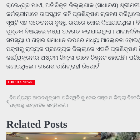
ରାଜେନ୍ଦ୍ର ମାଝୀ, ଅତିରିକ୍ତ ଜିଲ୍ଲାପାଳ (ସାଧାରଣ) ଶ୍ରୀମତ
କର୍ମଚାରୀମାନେ ଉପସ୍ଥିତ ରହି ପ୍ରଶିକ୍ଷଣ ଗ୍ରହଣ କରିଥିଲ
ସୃଷ୍ଟି ସହ ସଚେତନତା ବୃଦ୍ଧି ଉପରେ ଜୋର ଦିଆଯାଇଥିଲା। ବିଭ
ପୁସ୍ତକ ବିଷୟରେ ମଧ୍ୟ ଅବଗତ କରାଯାଇଥିଲା। ଆଗାମୀଦିନର
ସମସ୍ୟା ଓ ତାହାର ସମାଧାନ ଉପରେ ମଧ୍ୟ ଆଲୋଚନା ହୋଇଥିଲା
ପକ୍ଷରୁ ରାଜ୍ୟର ପ୍ରତ୍ୟେକ ଜିଲ୍ଲାରେ ଏଭଳି ପ୍ରଶିକ୍ଷଣ 
କାର୍ଯ୍ୟକ୍ରମର ଅଷ୍ଟମ ଜିଲ୍ଲା ଭାବେ ଚିହ୍ନଟ ହୋଇଛି। ପରିଶ
ଜଣାଇଥିଲେ। ଗଣେଶ ପାଣିଗ୍ରାହୀ ରିପୋର୍ଟ
ODISHA NEWS
ବିପର୍ଯ୍ୟସ୍ତ ଆଇନଶୃଙ୍ଖଳା ପରିସ୍ଥିତି କୁ ନେଇ ଗଞ୍ଜାମ ଜିଲ୍ଲା ବିଜେଡ
Post
ପକ୍ଷରୁ ସାମ୍ବାଦିକ ସମ୍ମିଳନୀ।
navigation
Related Posts