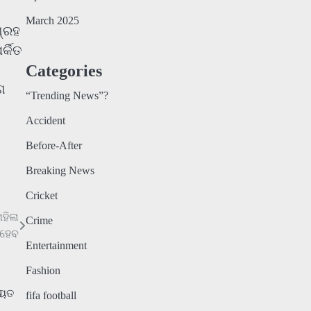
March 2025
ଗ୍ରହ
୍କିତ
Categories
ଗ
“Trending News”?
Accident
Before-After
Breaking News
Cricket
ହିଳା
Crime
 ହେବ
Entertainment
Fashion
fifa football