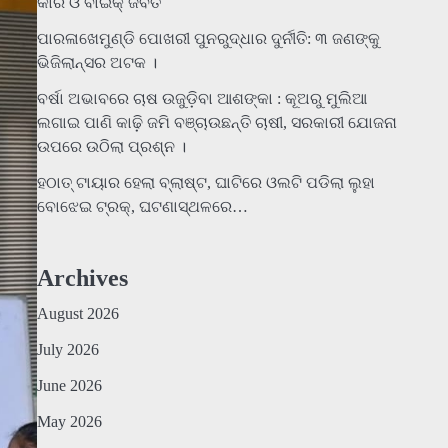
କାର ଓ ବାଇକ୍ ଜବତ
ପାରଳାଖେମୁଣ୍ଡି ପୋଖରୀ ପୁନରୁଦ୍ଧାର ଦୁର୍ନୀତି: ୩ ଜଣଙ୍କୁ
ଭିଜିଲାନ୍ସର ଅଟକ ।
ବର୍ଷା ଅଭାବରେ ଚାଷ ଉଜୁଡ଼ିବା ଆଶଙ୍କା : କୂଅରୁ ମୁଲିଆ
ଲଗାଇ ପାଣି କାଢ଼ି ଜମି ବଞ୍ଚାଉଛନ୍ତି ଚାଷୀ, ସରକାରୀ ଯୋଜନା
ଉପରେ ଉଠିଲା ପ୍ରଶ୍ନ ।
ହଠାତ୍‌ ଟାୟାର ହେଲା ବ୍ଲାଷ୍ଟ, ଘାଟିରେ ଓଲଟି ପଡିଲା ଲୁହା
ବୋଝେଇ ଟ୍ରକ୍‌, ଘଟଣାସ୍ଥଳରେ…
Archives
August 2026
July 2026
June 2026
May 2026