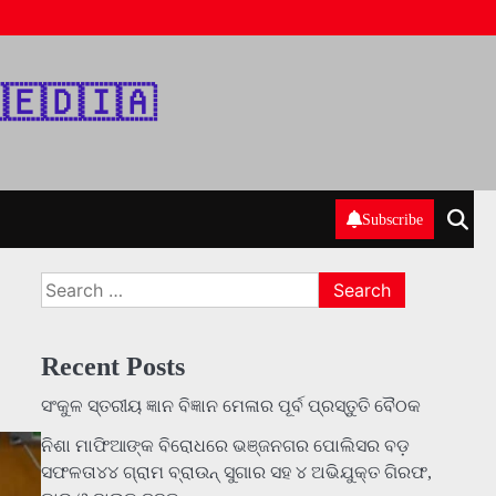
‌🇪‌🇩‌🇮‌🇦‌
Subscribe
Search
for:
Recent Posts
ସଂକୁଳ ସ୍ତରୀୟ ଜ୍ଞାନ ବିଜ୍ଞାନ ମେଳାର ପୂର୍ବ ପ୍ରସ୍ତୁତି ବୈଠକ
ନିଶା ମାଫିଆଙ୍କ ବିରୋଧରେ ଭଞ୍ଜନଗର ପୋଲିସର ବଡ଼
ସଫଳତା୪୪ ଗ୍ରାମ ବ୍ରାଉନ୍ ସୁଗାର ସହ ୪ ଅଭିଯୁକ୍ତ ଗିରଫ,