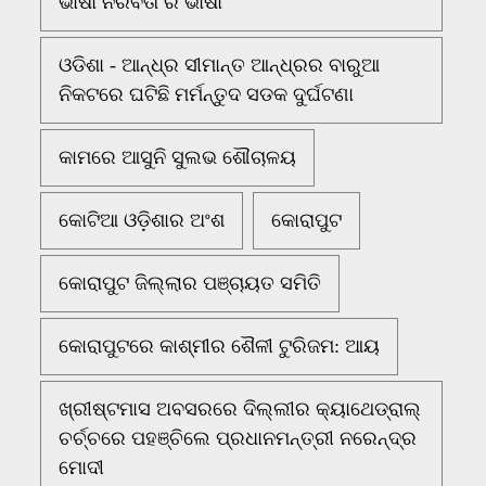
ଭାଷା ନିରବତା ର ଭାଷା
ଓଡିଶା - ଆନ୍ଧ୍ର ସୀମାନ୍ତ ଆନ୍ଧ୍ରର ବାରୁଆ
ନିକଟରେ ଘଟିଛି ମର୍ମନ୍ତୁଦ ସଡକ ଦୁର୍ଘଟଣା
କାମରେ ଆସୁନି ସୁଲଭ ଶୌଚାଳୟ
କୋଟିଆ ଓଡ଼ିଶାର ଅଂଶ
କୋରାପୁଟ
କୋରାପୁଟ ଜିଲ୍ଲାର ପଞ୍ଚାୟତ ସମିତି
କୋରାପୁଟରେ କାଶ୍ମୀର ଶୈଳୀ ଟୁରିଜମ: ଆୟ
ଖ୍ରୀଷ୍ଟମାସ ଅବସରରେ ଦିଲ୍ଲୀର କ୍ୟାଥେଡ୍ରାଲ୍
ଚର୍ଚ୍ଚରେ ପହଞ୍ଚିଲେ ପ୍ରଧାନମନ୍ତ୍ରୀ ନରେନ୍ଦ୍ର
ମୋଦୀ