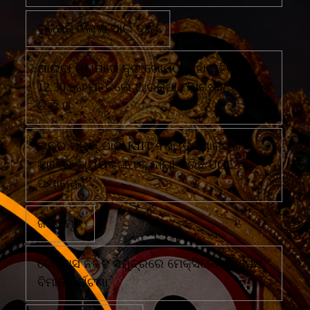
ଗଜପତି ଜିଲ୍ଲା ପାଇଁ ଦୁଃଖ
ଗାଇବା ଗ୍ରାମରେ ଦୁଇ ଗୋଷ୍ଠୀ ମୁହାଁ ମୁହିଁରାତି
12.30 ରେ ପହଁଚିଲେ ଆରକ୍ଷୀ ଅଧିକ୍ଷକ ଏବଂ ଏସ
ଡି ପି ଓ
ଛାତ୍ର ମୃତ୍ୟୁ ପାଇଁ KIIT ବିଶ୍ୱବିଦ୍ୟାଳୟର
'ଅବୈଧ କାର୍ଯ୍ୟକଳାପ'କୁ ଦାୟୀ କରିଛି UGC
ପ୍ୟାନେଲ
ଜଣେ ମୃତ
ଟେକ୍ସାସ ନିକଟ ସମୁଦ୍ରରେ ମେକ୍ସିକୋ ନୌସେନା
ବିମାନ ଦୁର୍ଘଟଣା