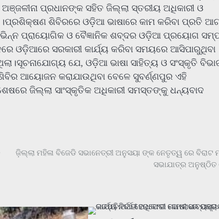
ୀ ଅଞ୍ଜଳୀନା ପ୍ରଧାନଙ୍କ ସହିତ ଜିଲ୍ଲା ସ୍ତରୀୟ ଅଧିକାରୀ ଓ
େ।ପ୍ରଶିକ୍ଷଣ ଶିବିରରେ ଓଡ଼ିଆ ଭାଷାରେ କାମ କରିବା ପ୍ରତି ଆ
ିନ୍ନ ପ୍ରାୟୋଗିକ ଓ ବୈଜ୍ଞାନିକ ଶବ୍ଦର ଓଡ଼ିଆ ପ୍ରୟୋଗ ସମ୍ପର
େ ଓଡ଼ିଆରେ ସରକାରୀ କାର୍ଯ୍ୟ କରିବା ସମୟରେ ଆସିପାରୁଥିବା
।ସୂଚନାଯୋଗ୍ୟ ଯେ, ଓଡ଼ିଆ ଭାଷା ସାହିତ୍ୟ ଓ ସଂସ୍କୃତି ବିଭା
ଶିବିର ଆୟୋଜନ କରାଯାଉଥିବା ବେଳେ ସୁବର୍ଣ୍ଣପୁର ଏହି
େଷରେ ଜିଲ୍ଲା ସାଂସ୍କୃତିକ ଅଧିକାରୀ ସମସ୍ତଙ୍କୁ ଧନ୍ୟବାଦ
ି
ଜ଼ିଲ୍ଲା ମହିଳା ବିଜେଡି ସଭାନେତ୍ରୀ ଅନୁସୟା ଙ୍କ ନେତୃତ୍ୱ ରେ ବିରାଟ ମ
ସଭାଯାତ୍ର ଅନୁଷ୍ଠିତ