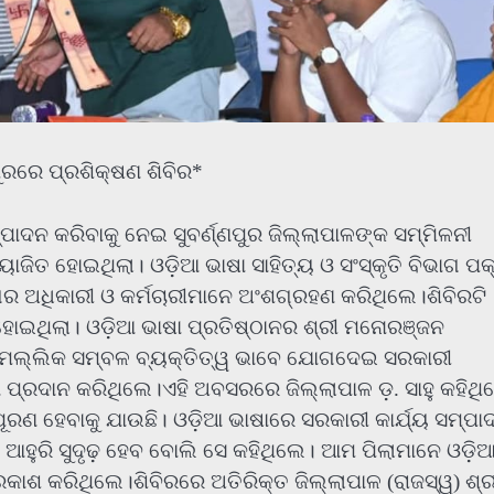
ପୁରରେ ପ୍ରଶିକ୍ଷଣ ଶିବିର*
ମ୍ପାଦନ କରିବାକୁ ନେଇ ସୁବର୍ଣ୍ଣପୁର ଜିଲ୍ଲାପାଳଙ୍କ ସମ୍ମିଳନୀ
ତ ହୋଇଥିଲା। ଓଡ଼ିଆ ଭାଷା ସାହିତ୍ୟ ଓ ସଂସ୍କୃତି ବିଭାଗ ପକ
ାଗର ଅଧିକାରୀ ଓ କର୍ମଚାରୀମାନେ ଅଂଶଗ୍ରହଣ କରିଥିଲେ।ଶିବିରଟି
ତ ହୋଇଥିଲା। ଓଡ଼ିଆ ଭାଷା ପ୍ରତିଷ୍ଠାନର ଶ୍ରୀ ମନୋରଞ୍ଜନ
ଦ୍ର ମଲ୍ଲିକ ସମ୍ବଳ ବ୍ୟକ୍ତିତ୍ୱ ଭାବେ ଯୋଗଦେଇ ସରକାରୀ
 ପ୍ରଦାନ କରିଥିଲେ।ଏହି ଅବସରରେ ଜିଲ୍ଲାପାଳ ଡ଼. ସାହୁ କହିଥି
ୂରଣ ହେବାକୁ ଯାଉଛି। ଓଡ଼ିଆ ଭାଷାରେ ସରକାରୀ କାର୍ଯ୍ୟ ସମ୍ପା
ୁରି ସୁଦୃଢ଼ ହେବ ବୋଲି ସେ କହିଥିଲେ। ଆମ ପିଲାମାନେ ଓଡ଼ି
ାଶ କରିଥିଲେ।ଶିବିରରେ ଅତିରିକ୍ତ ଜିଲ୍ଲାପାଳ (ରାଜସ୍ୱ) ଶ୍ର