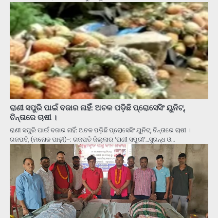
ରାଣୀ ସପୁରି ପାଇଁ ବଜାର ନାହିଁ: ଅଚଳ ପଡ଼ିଛି ପ୍ରୋସେସିଂ ୟୁନିଟ୍‌,
ଚିନ୍ତାରେ ଚାଷୀ ।
ରାଣୀ ସପୁରି ପାଇଁ ବଜାର ନାହିଁ: ଅଚଳ ପଡ଼ିଛି ପ୍ରୋସେସିଂ ୟୁନିଟ୍‌, ଚିନ୍ତାରେ ଚାଷୀ ।
ଗଜପତି, (ମନୋଜ ପାଢ଼ୀ)-: ଗଜପତି ଜିଲ୍ଲାର ‘ରାଣୀ ସପୁରୀ’…ସୁଗନ୍ଧ ଓ…