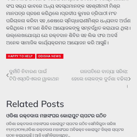
ସଂଘ ସଭ୍ଯ ଭାବରେ ଅନ୍ୟ ସଦସ୍ଯମାନଙ୍କ ସହଶ୍ରୀମତୀ ମିଶ୍ର
ମାନପତ୍ର ଗ୍ରହଣ କରିଥିଲେ।ପ୍ରଦୀପ କୁମାର ତ୍ରିପାଠୀ ମଂଚ
ପରିଚାଳନା କରିବା ସହ ,ଶେଷରେ ସ୍ନିଗ୍ଧାରାଣୀମିଶ୍ର ଧନ୍ୟବାଦ ଅର୍ପଣ
କରିଥିଲେ। ୭୮ଜଣ ଶିବିର ଆୟୋଜକଙ୍କୁ ସମ୍ବର୍ଦ୍ଧିତ କରାଯାଇ ଥିଲା।
ଉଲ୍ଲେଖଯୋଗ୍ଯ ଯେ ରକ୍ତଦାନ ଶିବିର ସହ ଲିଭ ଫର ଅଦର୍ସ
ଅନେକ ସାମାଜିକ କାର୍ଯ୍ୟକ୍ରମର ଆୟୋଜନ କରି ଆସୁଛି।
HAPPY TO HELP
ODISHA NEWS
ଦୁର୍ନୀତି ନିବାରଣ ପାଇଁ
ଗଜପତିରେ ବାତ୍ୟା ସରିଲା:
Post
ଟିପିଏସ୍ଓଡିଏଲର ୱାକାଥନ
ହେଲେ ଲୋକଙ୍କ ଦୁର୍ଦଶା ବଢିଲା
navigation
।
Related Posts
ଓଡିଶା ରକ୍ତଦାତା ମହାସଂଘର କୋରାପୁଟ ଚାପଟର ଗଠିତ
ଓଡିଶା ରକ୍ତଦାତା ମହାସଂଘର କୋରାପୁଟ ଚାପଟର ଗଠିତ ସେମିଳିଗୁଡା ତାରିଖ
୧୨,୧୦,୨୦୨୫,ଓଡିଶା ରକ୍ତଦାତା ମହାସଂଘର ଅବିଭକ୍ତ କୋରାପୁଟ ଜିଲ୍ଲା ଚାପ୍ଟର
ଗଠନ କରାଯାଇଛି | ଆଜି ସେମିଳିଗୁଡାସ୍ଥିତ…