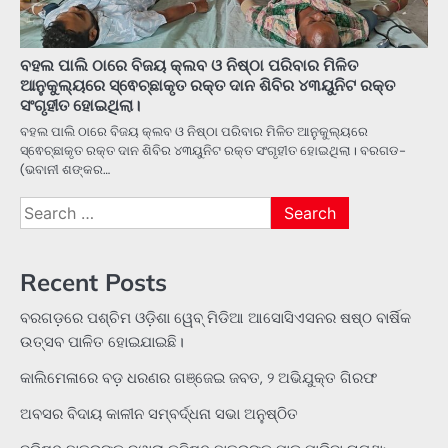
ବହଲ ପାଲି ଠାରେ ବିଜୟ କ୍ଲବ ଓ ନିଷ୍ଠା ପରିବାର ମିଳିତ
ଆନୁକୁଲ୍ୟରେ ସ୍ଵେଚ୍ଛାକୃତ ରକ୍ତ ଦାନ ଶିବିର ୪୩ୟୁନିଟ ରକ୍ତ
ସଂଗୃହୀତ ହୋଇଥିଲା।
ବହଲ ପାଲି ଠାରେ ବିଜୟ କ୍ଲବ ଓ ନିଷ୍ଠା ପରିବାର ମିଳିତ ଆନୁକୁଲ୍ୟରେ
ସ୍ଵେଚ୍ଛାକୃତ ରକ୍ତ ଦାନ ଶିବିର ୪୩ୟୁନିଟ ରକ୍ତ ସଂଗୃହୀତ ହୋଇଥିଲା। ବରଗଡ-
(ଭବାନୀ ଶଙ୍କର…
Search
for:
Recent Posts
ବରଗଡ଼ରେ ପଶ୍ଚିମ ଓଡ଼ିଶା ୱେବ୍ ମିଡିଆ ଆସୋସିଏସନର ଷଷ୍ଠ ବାର୍ଷିକ
ଉତ୍ସବ ପାଳିତ ହୋଇଯାଇଛି।
କାଲିମେଳାରେ ବଡ଼ ଧରଣର ଗଞ୍ଜେଇ ଜବତ, ୨ ଅଭିଯୁକ୍ତ ଗିରଫ
ଅବସର ବିଦାୟ କାଳୀନ ସମ୍ବର୍ଦ୍ଧନା ସଭା ଅନୁଷ୍ଠିତ