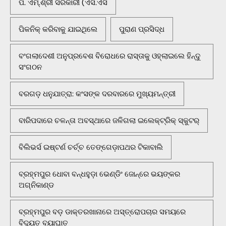
ପି. ଏମ୍.ଶ୍ରୀ ସରକାରୀ (ଏସ.ଏସ
ପିକନିକ୍‌ କରିବାକୁ ଯାଇଥିଲେ
ପୁରାଣ ପ୍ରସିଦ୍ଧ
ବଂଗଲାଦେଶୀ ଅନୁପ୍ରବେଶ ବିରୋଧରେ ରାସ୍ତାକୁ ଓହ୍ଲାଇଲେ ହିନ୍ଦୁ
ସଂଗଠନ
ବରଗଡ଼ ଧନୁଯାତ୍ରା: କଂସଙ୍କ ଦରବାରରେ ମୁଖ୍ୟମନ୍ତ୍ରୀ
ବାରିପଦାରେ ଚଳନ୍ତା ଅବସ୍ଥାରେ ଜଳିଗଲା ଇଲେକ୍ଟ୍ରିକ୍ ସ୍କୁଟର୍
ବିଲିଭର୍ସ ଇଷ୍ଟର୍ଣ ଚର୍ଚ୍ଚ ତେଙ୍ଗେଡ଼ାପଥର ଟିକାବାଲି
ବ୍ରହ୍ମପୁର ଧୋବା ବନ୍ଧହୁଡ଼ା ଭେଣ୍ଡିଂ ଜୋନ୍‌ରେ ଭୟଙ୍କର
ଅଗ୍ନିକାଣ୍ଡ
ବ୍ରହ୍ମପୁର ବଡ଼ ଡାକ୍ତରଖାନାରେ ଅସ୍ତ୍ରୋପଚାର ସମୟରେ
ବିଦ୍ୟୁତ ବ୍ୟାଘାତ