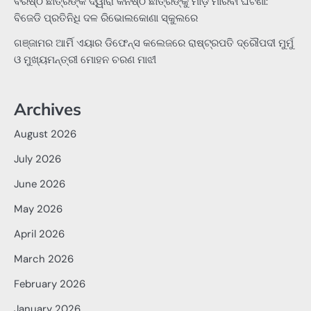
ବରିଷ୍ଠ ଛାତ୍ରଙ୍କ ଦ୍ୱାରା କନିଷ୍ଠ ଛାତ୍ରଙ୍କୁ ମାଡ଼ ମାରିବା ଘଟଣା:
ବିଜେଡି ପ୍ରତିନିଧି ଦଳ ରିଭୋଲକୋଣା ସ୍କୁଲରେ
ଗଞ୍ଜାମର ଆର୍ମି ଏୟାର ଡିଫେନ୍ସ କଲେଜରେ ରାଷ୍ଟ୍ରପତି ଦ୍ରୌପଦୀ ମୁର୍ମୁ
ଓ ମୁଖ୍ୟମନ୍ତ୍ରୀ ମୋହନ ଚରଣ ମାଝୀ
Archives
August 2026
July 2026
June 2026
May 2026
April 2026
March 2026
February 2026
January 2026