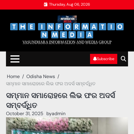
Skip
Thursday, Aug 06, 2026
to
content
‌
‌
V̲A̲S̲U̲N̲D̲H̲A̲R̲A̲ I̲N̲F̲O̲R̲M̲A̲T̲I̲O̲N̲ A̲N̲D̲ M̲E̲D̲I̲A̲ G̲R̲O̲U̲P̲
Subscribe
Home
Odisha News
ସମ୍ମାନ ସମାରୋହରେ ଲିଭ ଫର ଅଦର୍ସ ସମ୍ବର୍ଦ୍ଧିତ
ସମ୍ମାନ ସମାରୋହରେ ଲିଭ ଫର ଅଦର୍ସ
ସମ୍ବର୍ଦ୍ଧିତ
October 31, 2025
by
admin