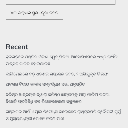
୪୦ ଲକ୍ଷର ସୁନା–ରୁପା ଜବତ
Recent
ବରଗଡ଼ରେ ପଶ୍ଚିମ ଓଡ଼ିଶା ୱେବ୍ ମିଡିଆ ଆସୋସିଏସନର ଷଷ୍ଠ ବାର୍ଷିକ
ଉତ୍ସବ ପାଳିତ ହୋଇଯାଇଛି।
କାଲିମେଳାରେ ବଡ଼ ଧରଣର ଗଞ୍ଜେଇ ଜବତ, ୨ ଅଭିଯୁକ୍ତ ଗିରଫ
ଅବସର ବିଦାୟ କାଳୀନ ସମ୍ବର୍ଦ୍ଧନା ସଭା ଅନୁଷ୍ଠିତ
ବରିଷ୍ଠ ଛାତ୍ରଙ୍କ ଦ୍ୱାରା କନିଷ୍ଠ ଛାତ୍ରଙ୍କୁ ମାଡ଼ ମାରିବା ଘଟଣା:
ବିଜେଡି ପ୍ରତିନିଧି ଦଳ ରିଭୋଲକୋଣା ସ୍କୁଲରେ
ଗଞ୍ଜାମର ଆର୍ମି ଏୟାର ଡିଫେନ୍ସ କଲେଜରେ ରାଷ୍ଟ୍ରପତି ଦ୍ରୌପଦୀ ମୁର୍ମୁ
ଓ ମୁଖ୍ୟମନ୍ତ୍ରୀ ମୋହନ ଚରଣ ମାଝୀ