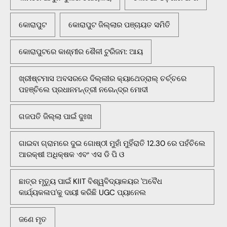
କୋରାପୁଟ
କୋରାପୁଟ ଜିଲ୍ଲାର ପଞ୍ଚାୟତ ସମିତି
କୋରାପୁଟରେ କାଶ୍ମୀର ଶୈଳୀ ଟୁରିଜମ: ଆୟ
ଖ୍ରୀଷ୍ଟମାସ ଅବସରରେ ଦିଲ୍ଲୀର କ୍ୟାଥେଡ୍ରାଲ୍ ଚର୍ଚ୍ଚରେ
ପହଞ୍ଚିଲେ ପ୍ରଧାନମନ୍ତ୍ରୀ ନରେନ୍ଦ୍ର ମୋଦୀ
ଗଜପତି ଜିଲ୍ଲା ପାଇଁ ଦୁଃଖ
ଗାଇବା ଗ୍ରାମରେ ଦୁଇ ଗୋଷ୍ଠୀ ମୁହାଁ ମୁହିଁରାତି 12.30 ରେ ପହଁଚିଲେ
ଆରକ୍ଷୀ ଅଧିକ୍ଷକ ଏବଂ ଏସ ଡି ପି ଓ
ଛାତ୍ର ମୃତ୍ୟୁ ପାଇଁ KIIT ବିଶ୍ୱବିଦ୍ୟାଳୟର 'ଅବୈଧ
କାର୍ଯ୍ୟକଳାପ'କୁ ଦାୟୀ କରିଛି UGC ପ୍ୟାନେଲ
ଜଣେ ମୃତ