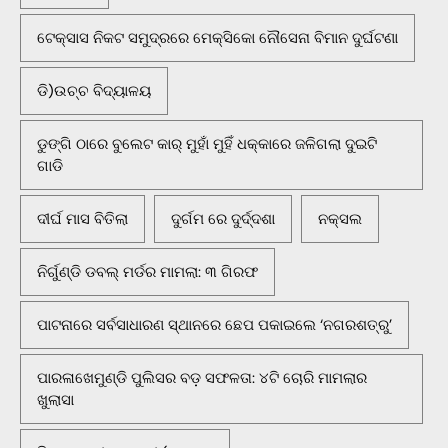
ଟେକ୍ସାସ ନିକଟ ସମୁଦ୍ରରେ ମେକ୍ସିକୋ ନୌସେନା ବିମାନ ଦୁର୍ଘଟଣା
ଡି)ଉଚ୍ଚ ବିଦ୍ୟାଳୟ
ଡୁଙ୍ଗି ଠାରେ ବୁଲେଟ କାର୍ ମୁହାଁ ମୁହିଁ ଧକ୍କାରେ ଜଳିଗଲା ଦୁଇଟି
ଗାଡି
ଦୀର୍ଘ ମାସ ବିତିଲା
ଦୁର୍ଗମ ରେ ଦୁର୍ଦ୍ଦଶା
ନକ୍ସଲ
ନିର୍ଗୁଣ୍ଡି ଡବଲ୍ ମର୍ଡର ମାମଲା: ୩ ଗିରଫ
ପାଟନାରେ ସର୍ବସାଧାରଣ ସ୍ଥାନରେ ଛେପ ପକାଇଲେ ‘ନଗରଶତ୍ରୁ’
ପାରଳାଖେମୁଣ୍ଡି ପୁଲିସର ବଡ଼ ସଫଳତା: ୪ଟି ଚୋରି ମାମଲାର
ଖୁଲାସା