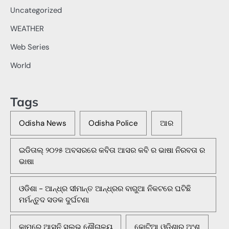
Uncategorized
WEATHER
Web Series
World
Tags
Odisha News
Odisha Police
ଆର
ଇଡିତାଲ୍ ୨୦୨୫ ଅବସରରେ କବିତା ଆସର କବି ର ଭାଷା ନିରବତା ର
ଭାଷା
ଓଡିଶା - ଆନ୍ଧ୍ର ସୀମାନ୍ତ ଆନ୍ଧ୍ରର ବାରୁଆ ନିକଟରେ ଘଟିଛି
ମର୍ମନ୍ତୁଦ ସଡକ ଦୁର୍ଘଟଣା
କାମରେ ଆସୁନି ସୁଲଭ ଶୌଚାଳୟ
କୋଟିଆ ଓଡ଼ିଶାର ଅଂଶ