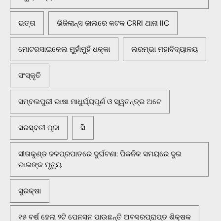
ଭତ୍ତା
ଭିଜିଲାନ୍ସ ଜାଲରେ କଟକ CRRI ଥାନା IIC
ମୋଟରସାଇକେଲ ମୁହାଁମୁହିଁ ଧକ୍କା
ଲରମ୍ଭା ମହାବିଦ୍ୟାଳୟ
ସଂସ୍କୃତି
ସମ୍ବଲପୁରୀ ଭାଷା ମାଧୁର୍ଯ୍ୟପୂର୍ଣ ଓ ସ୍ୱତନ୍ତ୍ର ଅଟେ
ସରସ୍ବତୀ ପୂଜା
ସି
ସୀତାକୁଣ୍ଡ ଜଳପ୍ରପାତରେ ଦୁର୍ଘଟଣା: ପିକନିକ ସମୟରେ ଦୁଇ
ଭାଇଙ୍କ ମୃତ୍ୟୁ
ସୁରକ୍ଷା
୧୫ ବର୍ଷ ହେଲା ୨ଟି ପେନସନ ପାଉଛନ୍ତି ଅବସରପ୍ରାପ୍ତ ଶିକ୍ଷକ