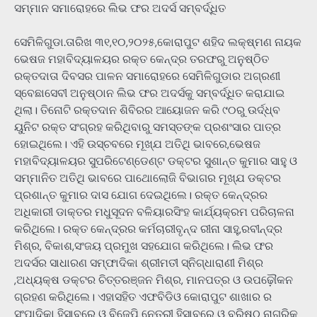
ସମ୍ମାନ ସମାରୋହରେ ଲିଭ ଫର ଅଦର୍ସ ସମ୍ବର୍ଦ୍ଧିତ
ସେମିଳିଗୁଡା.ତାରିଖ ୩୧,୧୦,୨୦୨୫,କୋରାପୁଟ ଶହିଦ ଲକ୍ଷ୍ମଣ ନାୟକ
ଭେଷଜ ମହାବିଦ୍ୟାଳୟର ରକ୍ତ କେନ୍ଦ୍ର ତରଫରୁ ଅନୁଷ୍ଠିତ
ରକ୍ତଦାତା ଦିବସର ପାଳନ ସମାରୋହରେ ସେମିଳିଗୁଡାର ଅଗ୍ରଣୀ
ସ୍ବେଛାସେବୀ ଅନୁଷ୍ଠାନ ଲିଭ ଫର ଅଦର୍ସକୁ ସମ୍ବର୍ଦ୍ଧିତ କରାଯାଇ
ଥିଲା। ତିନୋଟି ରକ୍ତଦାନ ଶିବିରର ଆୟୋଜନ କରି ୯୦ରୁ ଉର୍ଦ୍ଧ୍ବ
ୟୁନିଟ ରକ୍ତ ସଂଗ୍ରହ କରିଥିବାରୁ ସମସ୍ତଙ୍କ ପ୍ରଶଂସାର ପାତ୍ର
ହୋଇଥିଲେ। ଏହି ଉସ୍ଚବରେ ମୂଖ୍ଯ ଅତିଥି ଭାବରେ,ଭେଷଜ
ମହାବିଦ୍ୟାଳୟର ସୁପରିଟେଣ୍ଡେଣ୍ଟ ଡକ୍ଟର ସୁଶାନ୍ତ କୁମାର ସାହୁ ଓ
ସମ୍ମାନିତ ଅତିଥି ଭାବରେ ପାଥୋଲୋଜି ବିଭାଗର ମୂଖ୍ଯ ଡକ୍ଟର
ପ୍ରଶାନ୍ତ କୁମାର ଦାସ ଯୋଗ ଦେଇଥିଲେ। ରକ୍ତ କେନ୍ଦ୍ରର
ଅଧିକାରୀ ଡାକ୍ତର ମଧୁସୂଦନ ବଳିୟାରସିଂହ କାର୍ଯ୍ୟକ୍ରମ ପରିଚାଳନା
କରିଥିଲେ। ରକ୍ତ କେନ୍ଦ୍ରର କର୍ମଚାରୀବୃନ୍ଦ ରୀନା ସାହୁ,ରବୀନ୍ଦ୍ର
ମିଶ୍ର, ବିକାଶ,ସଂଜୟ ପ୍ରମୁଖ ସହଯୋଗ କରିଥିଲେ। ଲିଭ ଫର
ଅଦର୍ସର ସାଧାରଣ ସମ୍ଫାଦିକା ଶ୍ରୀମତୀ ସ୍ନିଗ୍ଧାରାଣୀ ମିଶ୍ର
,ଅଧ୍ୟକ୍ଷ ଡକ୍ଟର ଚିତ୍ତରଞ୍ଜନ ମିଶ୍ର, ମାନପତ୍ର ଓ ଉପଢ଼ୌକନ
ଗ୍ରହଣ କରିଥିଲେ। ଏହାସହିତ ଏଫବିଡିଓ କୋରାପୁଟ ଶାଖାର ର
ସଂପାଦିକା ହିସାବରେ ଓ ବିଜେପି ନେତ୍ରୀ ହିସାବରେ ଓ ବରିଷ୍ଠ ନାଗରିକ