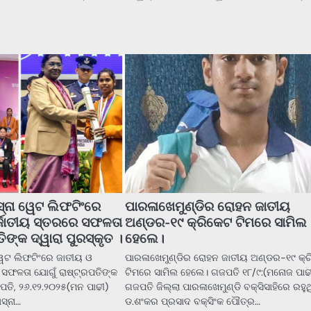
୍ନା ୱେଟ ଲିଫଟିଂରେ
ପାରଳାଖେମୁଣ୍ଡିର ରୋହନ ଜାତୀୟ
୍ଜାତୀୟ ସ୍ତରରେ ସଫଳତା
ଅଣ୍ଡର-୧୯ କ୍ରିକେଟ ଟିମରେ ସାମିଲ
ିଙ୍କ ଦ୍ୱାରା ପୁରସ୍କୃତ ।
ହେଲେ।
େଟ ଲିଫଟିଂରେ ଜାତୀୟ ଓ
ପାରଳାଖେମୁଣ୍ଡିର ରୋହନ ଜାତୀୟ ଅଣ୍ଡର-୧୯ କ୍
 ସଫଳତା ଯୋଗୁଁ ରାଷ୍ଟ୍ରପତିଙ୍କ
ଟିମରେ ସାମିଲ ହେଲେ। ଗଜପତି ୧୮/୯:(ମନୋଜ ପାଢ
ଜପତି, ୨୬.୧୨.୨୦୨୫(ମନ ପାଢୀ)
ଗଜପତି ଜିଲ୍ଲା ପାରଳାଖେମୁଣ୍ଡି ବକ୍ସିସାହିରେ ରହୁଥ
ସ୍ନା…
ଡ.ଶଂକର ପ୍ରସାଦ ବକ୍ସିଂକ ପୌତ୍ର…