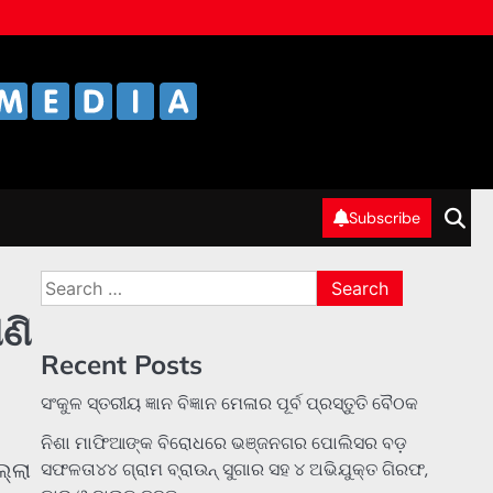
Subscribe
Search
for:
ଣି
Recent Posts
ସଂକୁଳ ସ୍ତରୀୟ ଜ୍ଞାନ ବିଜ୍ଞାନ ମେଳାର ପୂର୍ବ ପ୍ରସ୍ତୁତି ବୈଠକ
ନିଶା ମାଫିଆଙ୍କ ବିରୋଧରେ ଭଞ୍ଜନଗର ପୋଲିସର ବଡ଼
ଲ୍ଲା
ସଫଳତା୪୪ ଗ୍ରାମ ବ୍ରାଉନ୍ ସୁଗାର ସହ ୪ ଅଭିଯୁକ୍ତ ଗିରଫ,