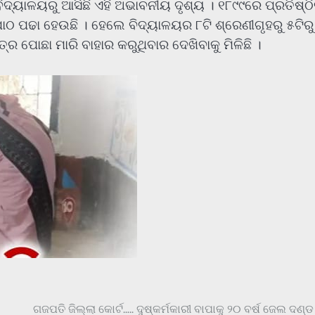
୍ୟାଳୟରୁ ଆସିଛି ଏହି ଅଭାବନୀୟ ଦୃଶ୍ୟ । ୧୮୯୯ରେ ପ୍ରତିଷ୍ଠ
ାଠ ପଢା ହେଉଛି । ହେଲେ ବିଦ୍ୟାଳୟର ୮ଟି ଶ୍ରେଣୀଗୃହରୁ ୫ଟିରୁ ବ
୍ର ପୋଛା ମାରି ବାହାର କରୁଥିବାର ଦେଖିବାକୁ ମିଳିଛି ।
ଗଜପତି ଜିଲ୍ଲା କୋର୍ଟ….. ଦୁଷ୍କର୍ମକାରୀ ବାପାକୁ ୨୦ ବର୍ଷ ଜେଲ ଦଣ୍ଡ