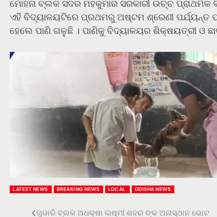
ମୋହନା ବ୍ଲକ ସଦର ମହକୁମାର ସରକାରୀ ଉଚ୍ଚ ପ୍ରାଥମିକ ବିଦ
ଏହି ବିଦ୍ୟାଳୟଟିରେ ପ୍ରଥମରୁ ଅଷ୍ଟମ ଶ୍ରେଣୀ ପର୍ଯ୍ୟନ୍ତ ପ
ହେଲେ ପାଣି ଗଳୁଛି । ପାଣିକୁ ବିଦ୍ୟାଳୟର ଶିକ୍ଷୟତ୍ରୀ ଓ ଛାତ
LATEST NEWS
BREAKING NEWS
LOCAL
ODISHA NEWS
ଗୁଡାରି ବ୍ଲକ ଅଧକ୍ଷା ଲଷ୍ମୀ ଶବର ଙ୍କ ଅନାସ୍ଥାନ ଭୋଟ
Post