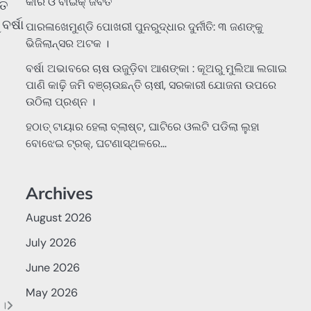
କାର ଓ ବାଇକ୍ ଜବତ
ିତ
ର୍ଷା
ପାରଳାଖେମୁଣ୍ଡି ପୋଖରୀ ପୁନରୁଦ୍ଧାର ଦୁର୍ନୀତି: ୩ ଜଣଙ୍କୁ
ଭିଜିଲାନ୍ସର ଅଟକ ।
ବର୍ଷା ଅଭାବରେ ଚାଷ ଉଜୁଡ଼ିବା ଆଶଙ୍କା : କୂଅରୁ ମୁଲିଆ ଲଗାଇ
ପାଣି କାଢ଼ି ଜମି ବଞ୍ଚାଉଛନ୍ତି ଚାଷୀ, ସରକାରୀ ଯୋଜନା ଉପରେ
ଉଠିଲା ପ୍ରଶ୍ନ ।
ହଠାତ୍‌ ଟାୟାର ହେଲା ବ୍ଲାଷ୍ଟ, ଘାଟିରେ ଓଲଟି ପଡିଲା ଲୁହା
ବୋଝେଇ ଟ୍ରକ୍‌, ଘଟଣାସ୍ଥଳରେ…
Archives
August 2026
July 2026
June 2026
May 2026
 ।