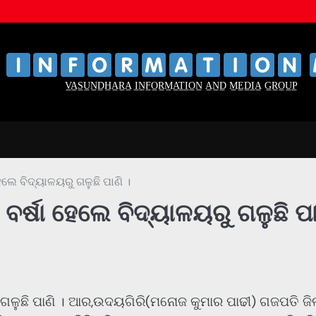
‌
‌
V̲A̲S̲U̲N̲D̲H̲A̲R̲A̲ I̲N̲F̲O̲R̲M̲A̲T̲I̲O̲N̲ A̲N̲D̲ M̲E̲D̲I̲A̲ G̲R̲O̲U̲P̲
େଲେ ବିଦ୍ୟାଳୟରୁ ଗଳୁଛି ପାଣି ।
 ବର୍ଷା ହେଲେ ବିଦ୍ୟାଳୟରୁ ଗଳୁଛି ପା
ୁ ଗଳୁଛି ପାଣି । ଆର,ଉଦୟଗିରି(ମନୋଜ କୁମାର ପାଢୀ) ଗଜପତି ଜି