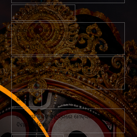
ଗଜପତି ଜିଲ୍ଲା ପାଇଁ ଦୁଃଖ
ଗାଇବା ଗ୍ରାମରେ ଦୁଇ ଗୋଷ୍ଠୀ ମୁହାଁ ମୁହିଁରାତି
12.30 ରେ ପହଁଚିଲେ ଆରକ୍ଷୀ ଅଧିକ୍ଷକ ଏବଂ
ଏସ ଡି ପି ଓ
ଛାତ୍ର ମୃତ୍ୟୁ ପାଇଁ KIIT ବିଶ୍ୱବିଦ୍ୟାଳୟର
'ଅବୈଧ କାର୍ଯ୍ୟକଳାପ'କୁ ଦାୟୀ କରିଛି UGC
ପ୍ୟାନେଲ
ଜଣେ ମୃତ
ଟେକ୍ସାସ ନିକଟ ସମୁଦ୍ରରେ ମେକ୍ସିକୋ ନୌସେନା
ବିମାନ ଦୁର୍ଘଟଣା