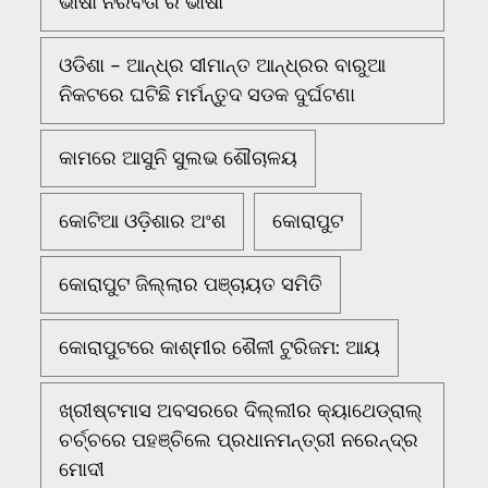
ଭାଷା ନିରବତା ର ଭାଷା
ଓଡିଶା - ଆନ୍ଧ୍ର ସୀମାନ୍ତ ଆନ୍ଧ୍ରର ବାରୁଆ
ନିକଟରେ ଘଟିଛି ମର୍ମନ୍ତୁଦ ସଡକ ଦୁର୍ଘଟଣା
କାମରେ ଆସୁନି ସୁଲଭ ଶୌଚାଳୟ
କୋଟିଆ ଓଡ଼ିଶାର ଅଂଶ
କୋରାପୁଟ
କୋରାପୁଟ ଜିଲ୍ଲାର ପଞ୍ଚାୟତ ସମିତି
କୋରାପୁଟରେ କାଶ୍ମୀର ଶୈଳୀ ଟୁରିଜମ: ଆୟ
ଖ୍ରୀଷ୍ଟମାସ ଅବସରରେ ଦିଲ୍ଲୀର କ୍ୟାଥେଡ୍ରାଲ୍
ଚର୍ଚ୍ଚରେ ପହଞ୍ଚିଲେ ପ୍ରଧାନମନ୍ତ୍ରୀ ନରେନ୍ଦ୍ର
ମୋଦୀ