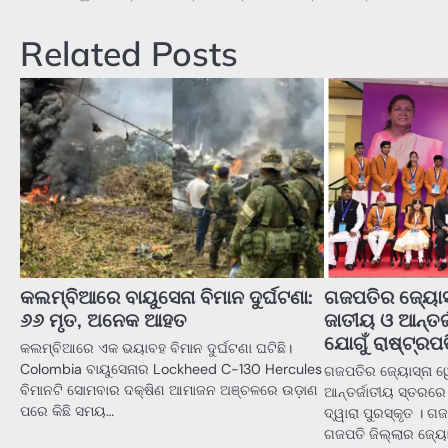
navigation
Related Posts
କଲମ୍ବିଆରେ ବାୟୁସେନା ବିମାନ ଦୁର୍ଘଟଣା:
ଗଜପତିର ଜ୍ୟୋସ
୬୬ ମୃତ, ଅନେକ ଆହତ
ଜାତୀୟ ଓ ଆନ୍ତର
ଯୋଗୁଁ ରାଷ୍ଟ୍ରପତ
କଲମ୍ବିଆରେ ଏକ ଭୟାବହ ବିମାନ ଦୁର୍ଘଟଣା ଘଟିଛି।
Colombia ବାୟୁସେନାର Lockheed C-130 Hercules
ଗଜପତିର ଜ୍ୟୋସ୍ନା ୱ
ବିମାନଟି ସୋମବାର ଦକ୍ଷିଣ ଆମାଜନ ଅଞ୍ଚଳରେ ଉଡ଼ାଣ
ଆନ୍ତର୍ଜାତୀୟ ସ୍ତରରେ
ପରେ କିଛି ସମୟ…
ଦ୍ୱାରା ପୁରସ୍କୃତ । ଗ
ଗଜପତି ଜିଲ୍ଲାର ଜ୍ୟୋ