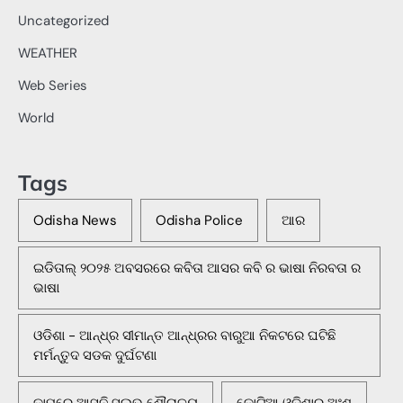
Uncategorized
WEATHER
Web Series
World
Tags
Odisha News
Odisha Police
ଆର
ଇଡିତାଲ୍ ୨୦୨୫ ଅବସରରେ କବିତା ଆସର କବି ର ଭାଷା ନିରବତା ର
ଭାଷା
ଓଡିଶା - ଆନ୍ଧ୍ର ସୀମାନ୍ତ ଆନ୍ଧ୍ରର ବାରୁଆ ନିକଟରେ ଘଟିଛି
ମର୍ମନ୍ତୁଦ ସଡକ ଦୁର୍ଘଟଣା
କାମରେ ଆସୁନି ସୁଲଭ ଶୌଚାଳୟ
କୋଟିଆ ଓଡ଼ିଶାର ଅଂଶ