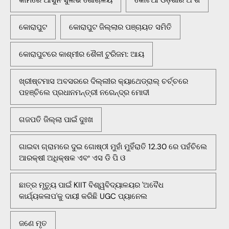
କୋରାପୁଟ
କୋରାପୁଟ ଜିଲ୍ଲାର ପଞ୍ଚାୟତ ସମିତି
କୋରାପୁଟରେ କାଶ୍ମୀର ଶୈଳୀ ଟୁରିଜମ: ଆୟ
ଖ୍ରୀଷ୍ଟମାସ ଅବସରରେ ଦିଲ୍ଲୀର କ୍ୟାଥେଡ୍ରାଲ୍ ଚର୍ଚ୍ଚରେ
ପହଞ୍ଚିଲେ ପ୍ରଧାନମନ୍ତ୍ରୀ ନରେନ୍ଦ୍ର ମୋଦୀ
ଗଜପତି ଜିଲ୍ଲା ପାଇଁ ଦୁଃଖ
ଗାଇବା ଗ୍ରାମରେ ଦୁଇ ଗୋଷ୍ଠୀ ମୁହାଁ ମୁହିଁରାତି 12.30 ରେ ପହଁଚିଲେ
ଆରକ୍ଷୀ ଅଧିକ୍ଷକ ଏବଂ ଏସ ଡି ପି ଓ
ଛାତ୍ର ମୃତ୍ୟୁ ପାଇଁ KIIT ବିଶ୍ୱବିଦ୍ୟାଳୟର 'ଅବୈଧ
କାର୍ଯ୍ୟକଳାପ'କୁ ଦାୟୀ କରିଛି UGC ପ୍ୟାନେଲ
ଜଣେ ମୃତ