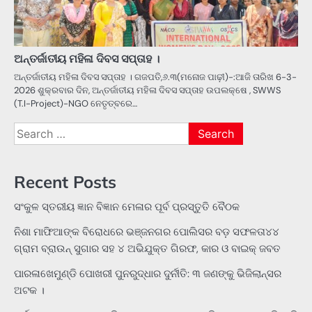
ଅନ୍ତର୍ଜାତୀୟ ମହିଳା ଦିବସ ସପ୍ତାହ ।
ଅନ୍ତର୍ଜାତୀୟ ମହିଳା ଦିବସ ସପ୍ତାହ । ଗଜପତି,୬.୩(ମନୋଜ ପାଢ଼ୀ)-:ଆଜି ତାରିଖ 6-3-
2026 ଶୁକ୍ରବାର ଦିନ, ଅନ୍ତର୍ଜାତୀୟ ମହିଳା ଦିବସ ସପ୍ତାହ ଉପଲକ୍ଷେ , SWWS
(T.I-Project)-NGO ନେତୃତ୍ବରେ…
Search
for:
Recent Posts
ସଂକୁଳ ସ୍ତରୀୟ ଜ୍ଞାନ ବିଜ୍ଞାନ ମେଳାର ପୂର୍ବ ପ୍ରସ୍ତୁତି ବୈଠକ
ନିଶା ମାଫିଆଙ୍କ ବିରୋଧରେ ଭଞ୍ଜନଗର ପୋଲିସର ବଡ଼ ସଫଳତା୪୪
ଗ୍ରାମ ବ୍ରାଉନ୍ ସୁଗାର ସହ ୪ ଅଭିଯୁକ୍ତ ଗିରଫ, କାର ଓ ବାଇକ୍ ଜବତ
ପାରଳାଖେମୁଣ୍ଡି ପୋଖରୀ ପୁନରୁଦ୍ଧାର ଦୁର୍ନୀତି: ୩ ଜଣଙ୍କୁ ଭିଜିଲାନ୍ସର
ଅଟକ ।