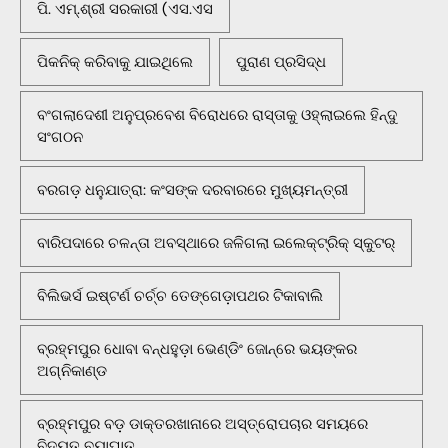
ପି. ଏମ୍.ଶ୍ରୀ ସରକାରୀ (ଏସ.ଏସ
ପିକନିକ୍‌ କରିବାକୁ ଯାଇଥିଲେ
ପୁରାଣ ପ୍ରସିଦ୍ଧ
ବଂଗଲାଦେଶୀ ଅନୁପ୍ରବେଶ ବିରୋଧରେ ରାସ୍ତାକୁ ଓହ୍ଲାଇଲେ ହିନ୍ଦୁ
ସଂଗଠନ
ବରଗଡ଼ ଧନୁଯାତ୍ରା: କଂସଙ୍କ ଦରବାରରେ ମୁଖ୍ୟମନ୍ତ୍ରୀ
ବାରିପଦାରେ ଚଳନ୍ତା ଅବସ୍ଥାରେ ଜଳିଗଲା ଇଲେକ୍ଟ୍ରିକ୍ ସ୍କୁଟର୍
ବିଲିଭର୍ସ ଇଷ୍ଟର୍ଣ ଚର୍ଚ୍ଚ ତେଙ୍ଗେଡ଼ାପଥର ଟିକାବାଲି
ବ୍ରହ୍ମପୁର ଧୋବା ବନ୍ଧହୁଡ଼ା ଭେଣ୍ଡିଂ ଜୋନ୍‌ରେ ଭୟଙ୍କର
ଅଗ୍ନିକାଣ୍ଡ
ବ୍ରହ୍ମପୁର ବଡ଼ ଡାକ୍ତରଖାନାରେ ଅସ୍ତ୍ରୋପଚାର ସମୟରେ
ବିଦ୍ୟୁତ ବ୍ୟାଘାତ