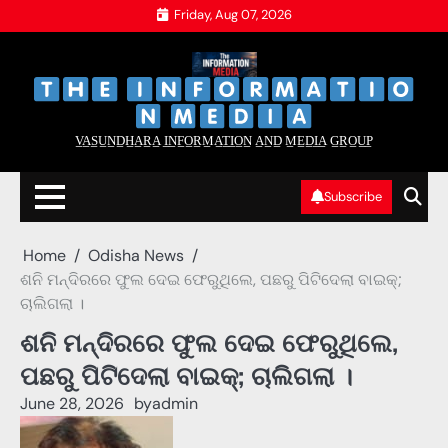
Skip
Friday, Aug 07, 2026
to
content
‌
‌
V̲A̲S̲U̲N̲D̲H̲A̲R̲A̲ I̲N̲F̲O̲R̲M̲A̲T̲I̲O̲N̲ A̲N̲D̲ M̲E̲D̲I̲A̲ G̲R̲O̲U̲P̲
Subscribe
Home
Odisha News
ଶନି ମନ୍ଦିରରେ ଫୁଲ ଦେଇ ଫେରୁଥିଲେ, ପଛରୁ ପିଟିଦେଲା ବାଇକ୍‌;
ଚାଲିଗଲା ।
ଶନି ମନ୍ଦିରରେ ଫୁଲ ଦେଇ ଫେରୁଥିଲେ,
ପଛରୁ ପିଟିଦେଲା ବାଇକ୍‌; ଚାଲିଗଲା ।
June 28, 2026
by
admin