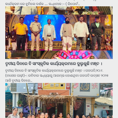
କାର୍ଯକ୍ରମ ରେ ଝୁମିଲେ ଦର୍ଶକ ….. କନ୍ଧମାଳ :- ( ରିପୋର୍ଟ…
ତୃତୀୟ ଦିନରେ ବି ସାଂସ୍କୃତିକ କାର୍ଯ୍ୟକ୍ରମରେ ଦୁଲୁକୁଛି ମଞ୍ଚ ।
ତୃତୀୟ ଦିନରେ ବି ସାଂସ୍କୃତିକ କାର୍ଯ୍ୟକ୍ରମରେ ଦୁଲୁକୁଛି ମଞ୍ଚ । ଗଜପତି,୨୦.୧.
(ମନୋଜ ପାଢ଼ୀ)-: ରବିବାର ସନ୍ଧ୍ୟାରୁ ଆରମ୍ଭ ହୋଈଥିବା ଗଜପତି ଉତ୍ସବ ୨୦୨୫
ଆଜି ତୃତୀୟ ଦିନରେ…