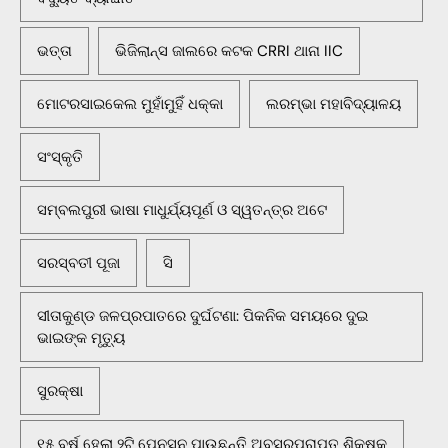
ଭତ୍ତା
ଭିଜିଲାନ୍ସ ଜାଲରେ କଟକ CRRI ଥାନା IIC
ମୋଟରସାଇକେଲ ମୁହାଁମୁହିଁ ଧକ୍କା
ଲରମ୍ଭା ମହାବିଦ୍ୟାଳୟ
ସଂସ୍କୃତି
ସମ୍ବଲପୁରୀ ଭାଷା ମାଧୁର୍ଯ୍ୟପୂର୍ଣ ଓ ସ୍ୱତନ୍ତ୍ର ଅଟେ
ସରସ୍ବତୀ ପୂଜା
ସି
ସୀତାକୁଣ୍ଡ ଜଳପ୍ରପାତରେ ଦୁର୍ଘଟଣା: ପିକନିକ ସମୟରେ ଦୁଇ
ଭାଇଙ୍କ ମୃତ୍ୟୁ
ସୁରକ୍ଷା
୧୫ ବର୍ଷ ହେଲା ୨ଟି ପେନସନ ପାଉଛନ୍ତି ଅବସରପ୍ରାପ୍ତ ଶିକ୍ଷକ