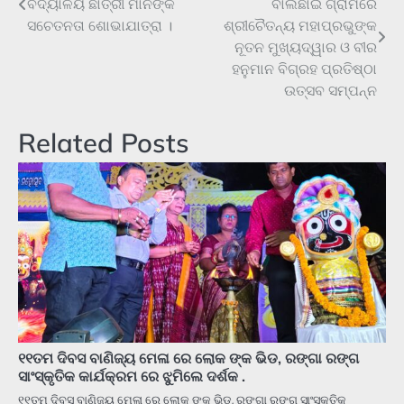
ବିଦ୍ୟାଳୟ ଛାତ୍ରୀ ମାନଙ୍କ
ବାଲିଛାଇ ଗ୍ରାମରେ
navigation
ସଚେତନତା ଶୋଭାଯାତ୍ରା ।
ଶ୍ରୀଚୈତନ୍ୟ ମହାପ୍ରଭୁଙ୍କ
ନୂତନ ମୁଖ୍ୟଦ୍ୱାର ଓ ବୀର
ହନୁମାନ ବିଗ୍ରହ ପ୍ରତିଷ୍ଠା
ଉତ୍ସବ ସମ୍ପନ୍ନ
Related Posts
୧୧ତମ ଦିବସ ବାଣିଜ୍ୟ ମେଳା ରେ ଲୋକ ଙ୍କ ଭିଡ, ରଙ୍ଗା ରଙ୍ଗ
ସାଂସ୍କୃତିକ କାର୍ଯକ୍ରମ ରେ ଝୁମିଲେ ଦର୍ଶକ .
୧୧ତମ ଦିବସ ବାଣିଜ୍ୟ ମେଳା ରେ ଲୋକ ଙ୍କ ଭିଡ, ରଙ୍ଗା ରଙ୍ଗ ସାଂସ୍କୃତିକ