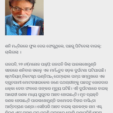
ଶନି ମନ୍ଦିରରେ ଫୁଲ ଦେଇ ଫେରୁଥିଲେ, ପଛରୁ ପିଟିଦେଲା ବାଇକ୍‌;
ଚାଲିଗଲା ।
ଗଜପତି, ୨୭।୬(ମନୋଜ ପାଢ଼ୀ): ଗଜପତି ଜିଲା ପାରଳାଖେମୁଣ୍ଡି
ସହରରେ ଶନିବାର ସକାଳୁ ଏକ ମର୍ମନ୍ତୁଦ ସଡ଼କ ଦୁର୍ଘଟଣା ଘଟିଯାଇଛି।
ଷ୍ଟାଡିୟମ୍ ନିକଟସ୍ଥ ଇଣ୍ଡିଆନ୍ ପେଟ୍ରୋଲ ପମ୍ପ ସମ୍ମୁଖରେ ଏକ
ଦ୍ରୁତଗାମୀ ମୋଟରସାଇକେଲ ଜଣେ ପଥଚାରୀଙ୍କୁ ପଛପଟୁ ଜୋରଦାର
ଧକ୍କା ଦେବା ଫଳରେ ତାଙ୍କର ମୃତ୍ୟୁ ଘଟିଛି। ଏହି ଦୁର୍ଘଟଣାରେ ବାଇକ୍
ଆରୋହୀ ଜଣକ ମଧ୍ୟ ଗୁରୁତର ଆହତ ହୋଇଛନ୍ତି। ମୃତ ବ୍ୟକ୍ତି
ଜଣକ ହେଉଛନ୍ତି ପାରଳାଖେମୁଣ୍ଡି ଦାମୋଦର ବିହାର ବାସିନ୍ଦା
ଆର୍ତ୍ତତ୍ରାଣ ପଣ୍ଡା। ସେହିପରି ଆହତ ବାଇକ୍ ଚାଳକଙ୍କ ନାମ ଏସ୍.
କିରଣ ଏବଂ ତାଙ୍କ ଘର ପୁଡୁଣି ଗ୍ରାମରେ ବୋଲି ଜଣାପଡ଼ିଛି।ସୂଚନା