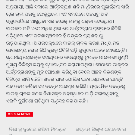
ଅନୁଯାୟୀ, ଆଜି ସକାଳେ ଆର୍ତ୍ତତ୍ରାଣ ଶନି ମନ୍ଦିରରେ ପୂଜାର୍ଚ୍ଚନା ସାରି
ଚାଲି ଚାଲି ଘରକୁ ଫେରୁଥିଲେ। ଏହି ସମୟରେ ପଛପଟୁ ଅତି
ଦ୍ରୁତଗତିରେ ଆସୁଥିବା ଏକ ବାଇକ୍ ତାଙ୍କୁ ଧକ୍କା ଦେଇଥିଲା।
ବାଇକର ଗତି ଏତେ ଅଧିକ ଥିଲା ଯେ ଆର୍ତ୍ତତ୍ରାଣ ରାସ୍ତାରେ ଛିଟିକି
ପଡ଼ିଥିଲେ ଏବଂ ଘଟଣାସ୍ଥଳରେ ହିଁ ତାଙ୍କର ପ୍ରାଣବାୟୁ
ଉଡ଼ିଯାଇଥିଲା। ଅପରପକ୍ଷରେ ବାଇକ୍ ଚାଳକ କିରଣ ମଧ୍ୟ ନିଜ
ଭାରସାମ୍ୟ ହରାଇ କିଛି ଦୂରକୁ ଛିଟିକି ପଡ଼ି ଗୁରୁତର ଆହତ ହୋଇଛନ୍ତି।
ସ୍ଥାନୀୟ ଲୋକଙ୍କ ସହାୟତାରେ ଉଭୟଙ୍କୁ ତୁରନ୍ତ ପାରଳାଖେମୁଣ୍ଡି
ମୁଖ୍ୟ ଚିକିତ୍ସାଳୟକୁ ସ୍ଥାନାନ୍ତର କରାଯାଇଥିଲା। ସେଠାରେ ଡାକ୍ତର
ଆର୍ତ୍ତତ୍ରାଣଙ୍କୁ ମୃତ ଘୋଷଣା କରିଥିବା ବେଳେ ଆହତ କିରଣଙ୍କ
ଚିକିତ୍ସା ଜାରି ରହିଛି। ଖବର ପାଇ ପୋଲିସ ଘଟଣାସ୍ଥଳରେ ପହଞ୍ଚି
ଶବ ଜବତ କରିବା ସହ ତଦନ୍ତ ଆରମ୍ଭ କରିଛି। ପ୍ରାଥମିକ ତଦନ୍ତରୁ
ବାଇକ୍ ଚାଳକ ଜଣକ ନିଶାସକ୍ତ ଅବସ୍ଥାରେ ଗାଡ଼ି ଚଲାଉଥିବାରୁ
ଏଭଳି ଦୁର୍ଘଟଣା ଘଟିଥିବା ସନ୍ଦେହ କରାଯାଉଛି।
ODISHA NEWS
ନିଶା କୁ ଦୁରେଇ ରଖିବା ନିମନ୍ତେ
ଗଞ୍ଜାମ ଜିଲ୍ଲା ଧରାକୋଟର
Post