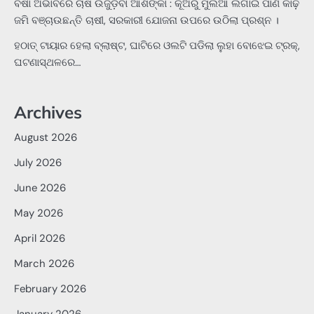
ବର୍ଷା ଅଭାବରେ ଚାଷ ଉଜୁଡ଼ିବା ଆଶଙ୍କା : କୂଅରୁ ମୁଲିଆ ଲଗାଇ ପାଣି କାଢ଼ି
ଜମି ବଞ୍ଚାଉଛନ୍ତି ଚାଷୀ, ସରକାରୀ ଯୋଜନା ଉପରେ ଉଠିଲା ପ୍ରଶ୍ନ ।
ହଠାତ୍‌ ଟାୟାର ହେଲା ବ୍ଲାଷ୍ଟ, ଘାଟିରେ ଓଲଟି ପଡିଲା ଲୁହା ବୋଝେଇ ଟ୍ରକ୍‌,
ଘଟଣାସ୍ଥଳରେ…
Archives
August 2026
July 2026
June 2026
May 2026
April 2026
March 2026
February 2026