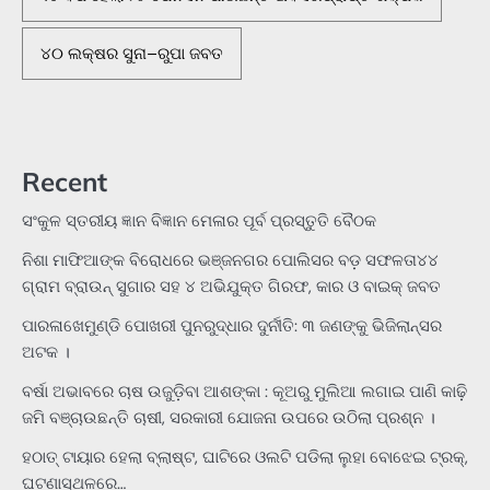
୪୦ ଲକ୍ଷର ସୁନା–ରୁପା ଜବତ
Recent
ସଂକୁଳ ସ୍ତରୀୟ ଜ୍ଞାନ ବିଜ୍ଞାନ ମେଳାର ପୂର୍ବ ପ୍ରସ୍ତୁତି ବୈଠକ
ନିଶା ମାଫିଆଙ୍କ ବିରୋଧରେ ଭଞ୍ଜନଗର ପୋଲିସର ବଡ଼ ସଫଳତା୪୪
ଗ୍ରାମ ବ୍ରାଉନ୍ ସୁଗାର ସହ ୪ ଅଭିଯୁକ୍ତ ଗିରଫ, କାର ଓ ବାଇକ୍ ଜବତ
ପାରଳାଖେମୁଣ୍ଡି ପୋଖରୀ ପୁନରୁଦ୍ଧାର ଦୁର୍ନୀତି: ୩ ଜଣଙ୍କୁ ଭିଜିଲାନ୍ସର
ଅଟକ ।
ବର୍ଷା ଅଭାବରେ ଚାଷ ଉଜୁଡ଼ିବା ଆଶଙ୍କା : କୂଅରୁ ମୁଲିଆ ଲଗାଇ ପାଣି କାଢ଼ି
ଜମି ବଞ୍ଚାଉଛନ୍ତି ଚାଷୀ, ସରକାରୀ ଯୋଜନା ଉପରେ ଉଠିଲା ପ୍ରଶ୍ନ ।
ହଠାତ୍‌ ଟାୟାର ହେଲା ବ୍ଲାଷ୍ଟ, ଘାଟିରେ ଓଲଟି ପଡିଲା ଲୁହା ବୋଝେଇ ଟ୍ରକ୍‌,
ଘଟଣାସ୍ଥଳରେ…