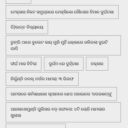
ଟେକ୍ସାସ ନିକଟ ସମୁଦ୍ରରେ ମେକ୍ସିକୋ ନୌସେନା ବିମାନ ଦୁର୍ଘଟଣା
ଡି)ଉଚ୍ଚ ବିଦ୍ୟାଳୟ
ଡୁଙ୍ଗି ଠାରେ ବୁଲେଟ କାର୍ ମୁହାଁ ମୁହିଁ ଧକ୍କାରେ ଜଳିଗଲା ଦୁଇଟି
ଗାଡି
ଦୀର୍ଘ ମାସ ବିତିଲା
ଦୁର୍ଗମ ରେ ଦୁର୍ଦ୍ଦଶା
ନକ୍ସଲ
ନିର୍ଗୁଣ୍ଡି ଡବଲ୍ ମର୍ଡର ମାମଲା: ୩ ଗିରଫ
ପାଟନାରେ ସର୍ବସାଧାରଣ ସ୍ଥାନରେ ଛେପ ପକାଇଲେ ‘ନଗରଶତ୍ରୁ’
ପାରଳାଖେମୁଣ୍ଡି ପୁଲିସର ବଡ଼ ସଫଳତା: ୪ଟି ଚୋରି ମାମଲାର
ଖୁଲାସା