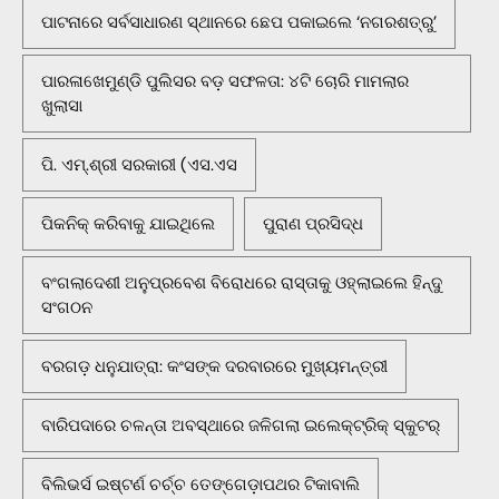
ପାଟନାରେ ସର୍ବସାଧାରଣ ସ୍ଥାନରେ ଛେପ ପକାଇଲେ ‘ନଗରଶତ୍ରୁ’
ପାରଳାଖେମୁଣ୍ଡି ପୁଲିସର ବଡ଼ ସଫଳତା: ୪ଟି ଚୋରି ମାମଲାର
ଖୁଲାସା
ପି. ଏମ୍.ଶ୍ରୀ ସରକାରୀ (ଏସ.ଏସ
ପିକନିକ୍‌ କରିବାକୁ ଯାଇଥିଲେ
ପୁରାଣ ପ୍ରସିଦ୍ଧ
ବଂଗଲାଦେଶୀ ଅନୁପ୍ରବେଶ ବିରୋଧରେ ରାସ୍ତାକୁ ଓହ୍ଲାଇଲେ ହିନ୍ଦୁ
ସଂଗଠନ
ବରଗଡ଼ ଧନୁଯାତ୍ରା: କଂସଙ୍କ ଦରବାରରେ ମୁଖ୍ୟମନ୍ତ୍ରୀ
ବାରିପଦାରେ ଚଳନ୍ତା ଅବସ୍ଥାରେ ଜଳିଗଲା ଇଲେକ୍ଟ୍ରିକ୍ ସ୍କୁଟର୍
ବିଲିଭର୍ସ ଇଷ୍ଟର୍ଣ ଚର୍ଚ୍ଚ ତେଙ୍ଗେଡ଼ାପଥର ଟିକାବାଲି