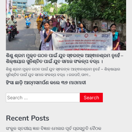
ଶିଶୁ ଶ୍ରମ ମୁକ୍ତ ଗଠନ ପାଇଁ ଯୁବ ସ୍ଵରଙ୍କ ଆହ୍ଵାନଶ୍ରମ ନୁହେଁ –
ଶିକ୍ଷୟାର ସୁନିଶ୍ଚିତ ପାଇଁ ଯୁବ ସମାଜ ସଂକଳ୍ପ ବଦ୍ଧ ।
ଶିଶୁ ଶ୍ରମ ମୁକ୍ତ ଗଠନ ପାଇଁ ଯୁବ ସ୍ଵରଙ୍କ ଆହ୍ଵାନଶ୍ରମ ନୁହେଁ – ଶିକ୍ଷୟାର
ସୁନିଶ୍ଚିତ ପାଇଁ ଯୁବ ସମାଜ ସଂକଳ୍ପ ବଦ୍ଧ । ଗଜପତି, ତା୧୧…
ହିଂସା ଛାଡ଼ି ଆତ୍ମସମର୍ପଣ କଲେ ୩୭ ମାଓମାଦୀ
Search
for:
Recent Posts
ସଂକୁଳ ସ୍ତରୀୟ ଜ୍ଞାନ ବିଜ୍ଞାନ ମେଳାର ପୂର୍ବ ପ୍ରସ୍ତୁତି ବୈଠକ