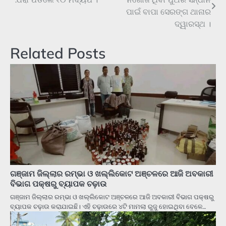
navigation
ପାଇଁ ବାପା ସେରଙ୍ଗ ଥାନାର
ଦ୍ୱାରସ୍ଥ ।
Related Posts
ଗଞ୍ଜାମ ଜିଲ୍ଲାର ରମ୍ଭା ଓ ଖଲ୍ଲିକୋଟ ଅଞ୍ଚଳରେ ଆଜି ଅବକାରୀ
ବିଭାଗ ପକ୍ଷରୁ ବ୍ୟାପକ ଚଢ଼ାଉ
ଗଞ୍ଜାମ ଜିଲ୍ଲାର ରମ୍ଭା ଓ ଖଲ୍ଲିକୋଟ ଅଞ୍ଚଳରେ ଆଜି ଅବକାରୀ ବିଭାଗ ପକ୍ଷରୁ
ବ୍ୟାପକ ଚଢ଼ାଉ କରାଯାଇଛି। ଏହି ଚଢ଼ାଉରେ ୪ଟି ମାମଲା ରୁଜୁ ହୋଇଥିବା ବେଳେ…