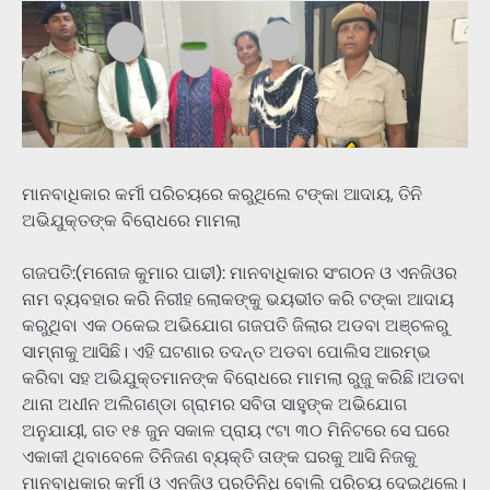
ମାନବାଧିକାର କର୍ମୀ ପରିଚୟରେ କରୁଥିଲେ ଟଙ୍କା ଆଦାୟ, ତିନି
ଅଭିଯୁକ୍ତଙ୍କ ବିରୋଧରେ ମାମଲା
ଗଜପତି:(ମନୋଜ କୁମାର ପାଢୀ): ମାନବାଧିକାର ସଂଗଠନ ଓ ଏନଜିଓର
ନାମ ବ୍ୟବହାର କରି ନିରୀହ ଲୋକଙ୍କୁ ଭୟଭୀତ କରି ଟଙ୍କା ଆଦାୟ
କରୁଥିବା ଏକ ଠକେଇ ଅଭିଯୋଗ ଗଜପତି ଜିଲାର ଅଡବା ଅଞ୍ଚଳରୁ
ସାମ୍ନାକୁ ଆସିଛି। ଏହି ଘଟଣାର ତଦନ୍ତ ଅଡବା ପୋଲିସ ଆରମ୍ଭ
କରିବା ସହ ଅଭିଯୁକ୍ତମାନଙ୍କ ବିରୋଧରେ ମାମଲା ରୁଜୁ କରିଛି।ଅଡବା
ଥାନା ଅଧୀନ ଅଲିଗଣ୍ଡା ଗ୍ରାମର ସବିତା ସାହୁଙ୍କ ଅଭିଯୋଗ
ଅନୁଯାୟୀ, ଗତ ୧୫ ଜୁନ ସକାଳ ପ୍ରାୟ ୯ଟା ୩୦ ମିନିଟରେ ସେ ଘରେ
ଏକାକୀ ଥିବାବେଳେ ତିନିଜଣ ବ୍ୟକ୍ତି ତାଙ୍କ ଘରକୁ ଆସି ନିଜକୁ
ମାନବାଧିକାର କର୍ମୀ ଓ ଏନଜିଓ ପ୍ରତିନିଧି ବୋଲି ପରିଚୟ ଦେଇଥିଲେ।