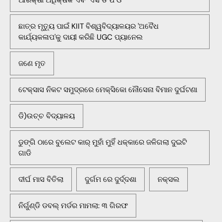
ଛାତ୍ର ମୃତ୍ୟୁ ପାଇଁ KIIT ବିଶ୍ୱବିଦ୍ୟାଳୟର 'ଅବୈଧ
କାର୍ଯ୍ୟକଳାପ'କୁ ଦାୟୀ କରିଛି UGC ପ୍ୟାନେଲ
ଜଣେ ମୃତ
ଟେକ୍ସାସ ନିକଟ ସମୁଦ୍ରରେ ମେକ୍ସିକୋ ନୌସେନା ବିମାନ ଦୁର୍ଘଟଣା
ଡି)ଉଚ୍ଚ ବିଦ୍ୟାଳୟ
ଡୁଙ୍ଗି ଠାରେ ବୁଲେଟ କାର୍ ମୁହାଁ ମୁହିଁ ଧକ୍କାରେ ଜଳିଗଲା ଦୁଇଟି
ଗାଡି
ଦୀର୍ଘ ମାସ ବିତିଲା
ଦୁର୍ଗମ ରେ ଦୁର୍ଦ୍ଦଶା
ନକ୍ସଲ
ନିର୍ଗୁଣ୍ଡି ଡବଲ୍ ମର୍ଡର ମାମଲା: ୩ ଗିରଫ