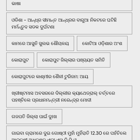
ଭାଷା
ଓଡିଶା - ଆନ୍ଧ୍ର ସୀମାନ୍ତ ଆନ୍ଧ୍ରର ବାରୁଆ ନିକଟରେ ଘଟିଛି
ମର୍ମନ୍ତୁଦ ସଡକ ଦୁର୍ଘଟଣା
କାମରେ ଆସୁନି ସୁଲଭ ଶୌଚାଳୟ
କୋଟିଆ ଓଡ଼ିଶାର ଅଂଶ
କୋରାପୁଟ
କୋରାପୁଟ ଜିଲ୍ଲାର ପଞ୍ଚାୟତ ସମିତି
କୋରାପୁଟରେ କାଶ୍ମୀର ଶୈଳୀ ଟୁରିଜମ: ଆୟ
ଖ୍ରୀଷ୍ଟମାସ ଅବସରରେ ଦିଲ୍ଲୀର କ୍ୟାଥେଡ୍ରାଲ୍ ଚର୍ଚ୍ଚରେ
ପହଞ୍ଚିଲେ ପ୍ରଧାନମନ୍ତ୍ରୀ ନରେନ୍ଦ୍ର ମୋଦୀ
ଗଜପତି ଜିଲ୍ଲା ପାଇଁ ଦୁଃଖ
ଗାଇବା ଗ୍ରାମରେ ଦୁଇ ଗୋଷ୍ଠୀ ମୁହାଁ ମୁହିଁରାତି 12.30 ରେ ପହଁଚିଲେ
ଆରକ୍ଷୀ ଅଧିକ୍ଷକ ଏବଂ ଏସ ଡି ପି ଓ