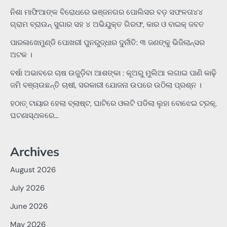
ନିଶା ମାଫିଆଙ୍କ ବିରୋଧରେ ଭଞ୍ଜନଗର ପୋଲିସର ବଡ଼ ସଫଳତା୪୪
ଗ୍ରାମ ବ୍ରାଉନ୍ ସୁଗାର ସହ ୪ ଅଭିଯୁକ୍ତ ଗିରଫ, କାର ଓ ବାଇକ୍ ଜବତ
ପାରଳାଖେମୁଣ୍ଡି ପୋଖରୀ ପୁନରୁଦ୍ଧାର ଦୁର୍ନୀତି: ୩ ଜଣଙ୍କୁ ଭିଜିଲାନ୍ସର
ଅଟକ ।
ବର୍ଷା ଅଭାବରେ ଚାଷ ଉଜୁଡ଼ିବା ଆଶଙ୍କା : କୂଅରୁ ମୁଲିଆ ଲଗାଇ ପାଣି କାଢ଼ି
ଜମି ବଞ୍ଚାଉଛନ୍ତି ଚାଷୀ, ସରକାରୀ ଯୋଜନା ଉପରେ ଉଠିଲା ପ୍ରଶ୍ନ ।
ହଠାତ୍‌ ଟାୟାର ହେଲା ବ୍ଲାଷ୍ଟ, ଘାଟିରେ ଓଲଟି ପଡିଲା ଲୁହା ବୋଝେଇ ଟ୍ରକ୍‌,
ଘଟଣାସ୍ଥଳରେ…
Archives
August 2026
July 2026
June 2026
May 2026