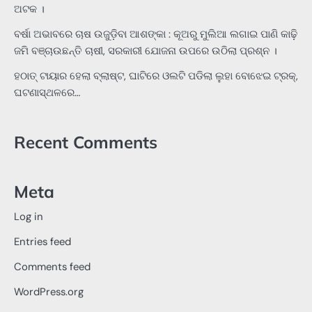
ଅଟକ ।
ବର୍ଷା ଅଭାବରେ ଚାଷ ଉଜୁଡ଼ିବା ଆଶଙ୍କା : କୂଅରୁ ମୁଲିଆ ଲଗାଇ ପାଣି କାଢ଼ି
ଜମି ବଞ୍ଚାଉଛନ୍ତି ଚାଷୀ, ସରକାରୀ ଯୋଜନା ଉପରେ ଉଠିଲା ପ୍ରଶ୍ନ ।
ହଠାତ୍‌ ଟାୟାର ହେଲା ବ୍ଲାଷ୍ଟ, ଘାଟିରେ ଓଲଟି ପଡିଲା ଲୁହା ବୋଝେଇ ଟ୍ରକ୍‌,
ଘଟଣାସ୍ଥଳରେ…
Recent Comments
Meta
Log in
Entries feed
Comments feed
WordPress.org