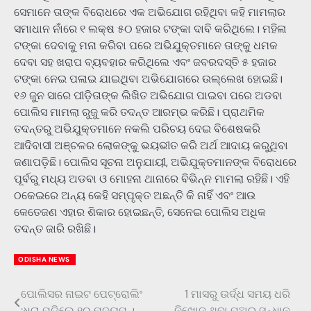
ସେମାନେ ତାଙ୍କ ବିରୋଧରେ ଏକ ଅଭିଯୋଗ ରହିଥିବା କହି ମାମଲାର
ସମାଧାନ ନାଁରେ ୧ ଲକ୍ଷ ୫୦ ହଜାର ଟଙ୍କା ଦାବି କରିଥିଲେ। ମହିଳା
ଟଙ୍କା ଦେବାକୁ ମନା କରିବା ପରେ ଅଭିଯୁକ୍ତମାନେ ତାଙ୍କୁ ଧମକ
ଦେବା ସହ ଖରାପ ବ୍ୟବହାର କରିଥିଲେ ଏବଂ ଜବରଦସ୍ତି ୫ ହଜାର
ଟଙ୍କା ନେଇ ପଳାଇ ଯାଇଥିବା ଅଭିଯୋଗରେ ଉଲ୍ଲେଖ ହୋଇଛି।
୧୬ ଜୁନ ସାରେ ପୀଡ଼ିତାଙ୍କ ଲିଖିତ ଅଭିଯୋଗ ପାଇବା ପରେ ଅଡବା
ପୋଲିସ ମାମଲା ରୁଜୁ କରି ତଦନ୍ତ ଆରମ୍ଭ କରିଛି। ପ୍ରାଥମିକ
ତଦନ୍ତରୁ ଅଭିଯୁକ୍ତମାନେ ନକଲି ପରିଚୟ ଦେଇ ବିଶେଷକରି
ଆଦିବାସୀ ଅଞ୍ଚଳର ଲୋକଙ୍କୁ ଭୟଭୀତ କରି ଅର୍ଥ ଆଦାୟ କରୁଥିବା
ଜଣାପଡ଼ିଛି। ପୋଲିସ ସୂଚନା ଅନୁଯାୟୀ, ଅଭିଯୁକ୍ତମାନଙ୍କ ବିରୋଧରେ
ପୂର୍ବରୁ ମଧ୍ୟ ଅଡବା ଓ ମୋହନା ଥାନାରେ ବିଭିନ୍ନ ମାମଲା ରହିଛି। ଏହି
ଠକେଇରେ ଅନ୍ୟ କେହି ସମ୍ପୃକ୍ତ ଅଛନ୍ତି କି ନାହିଁ ଏବଂ ଆଉ
କେତେଜଣ ଏହାର ଶିକାର ହୋଇଛନ୍ତି, ସେନେଇ ପୋଲିସ ଅଧିକ
ତଦନ୍ତ ଜାରି ରଖିଛି।
ODISHA NEWS
ପୋଲିସର ନାଇଟ ପେଟ୍ରୋଲିଂ
1 ମାସରୁ ଉର୍ଦ୍ଧ ସମୟ ଧରି
Post
:ଧରା ପଡିଲେ ୧୦ ମଦ୍ୟପ ।
ନିଖୋଜ ଥିବା ପୁଅର ସନ୍ଧାନ