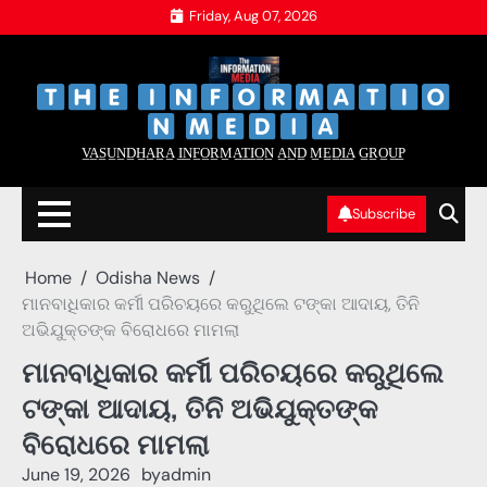
Skip
Friday, Aug 07, 2026
to
content
‌
‌
V̲A̲S̲U̲N̲D̲H̲A̲R̲A̲ I̲N̲F̲O̲R̲M̲A̲T̲I̲O̲N̲ A̲N̲D̲ M̲E̲D̲I̲A̲ G̲R̲O̲U̲P̲
Subscribe
Home
Odisha News
ମାନବାଧିକାର କର୍ମୀ ପରିଚୟରେ କରୁଥିଲେ ଟଙ୍କା ଆଦାୟ, ତିନି
ଅଭିଯୁକ୍ତଙ୍କ ବିରୋଧରେ ମାମଲା
ମାନବାଧିକାର କର୍ମୀ ପରିଚୟରେ କରୁଥିଲେ
ଟଙ୍କା ଆଦାୟ, ତିନି ଅଭିଯୁକ୍ତଙ୍କ
ବିରୋଧରେ ମାମଲା
June 19, 2026
by
admin