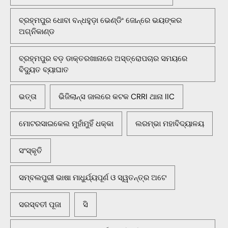
ବ୍ରହ୍ମପୁର ଧୋବା ବନ୍ଧହୁଡ଼ା ଭେଣ୍ଡିଂ ଜୋନ୍‌ରେ ଭୟଙ୍କର
ଅଗ୍ନିକାଣ୍ଡ
ବ୍ରହ୍ମପୁର ବଡ଼ ଡାକ୍ତରଖାନାରେ ଅସ୍ତ୍ରୋପଚାର ସମୟରେ
ବିଦ୍ୟୁତ ବ୍ୟାଘାତ
ଭତ୍ତା
ଭିଜିଲାନ୍ସ ଜାଲରେ କଟକ CRRI ଥାନା IIC
ମୋଟରସାଇକେଲ ମୁହାଁମୁହିଁ ଧକ୍କା
ଲରମ୍ଭା ମହାବିଦ୍ୟାଳୟ
ସଂସ୍କୃତି
ସମ୍ବଲପୁରୀ ଭାଷା ମାଧୁର୍ଯ୍ୟପୂର୍ଣ ଓ ସ୍ୱତନ୍ତ୍ର ଅଟେ
ସରସ୍ବତୀ ପୂଜା
ସି