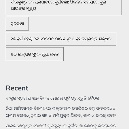
ସୀତାକୁଣ୍ଡ ଜଳପ୍ରପାତରେ ଦୁର୍ଘଟଣା: ପିକନିକ ସମୟରେ ଦୁଇ
ଭାଇଙ୍କ ମୃତ୍ୟୁ
ସୁରକ୍ଷା
୧୫ ବର୍ଷ ହେଲା ୨ଟି ପେନସନ ପାଉଛନ୍ତି ଅବସରପ୍ରାପ୍ତ ଶିକ୍ଷକ
୪୦ ଲକ୍ଷର ସୁନା–ରୁପା ଜବତ
Recent
ସଂକୁଳ ସ୍ତରୀୟ ଜ୍ଞାନ ବିଜ୍ଞାନ ମେଳାର ପୂର୍ବ ପ୍ରସ୍ତୁତି ବୈଠକ
ନିଶା ମାଫିଆଙ୍କ ବିରୋଧରେ ଭଞ୍ଜନଗର ପୋଲିସର ବଡ଼ ସଫଳତା୪୪
ଗ୍ରାମ ବ୍ରାଉନ୍ ସୁଗାର ସହ ୪ ଅଭିଯୁକ୍ତ ଗିରଫ, କାର ଓ ବାଇକ୍ ଜବତ
ପାରଳାଖେମୁଣ୍ଡି ପୋଖରୀ ପୁନରୁଦ୍ଧାର ଦୁର୍ନୀତି: ୩ ଜଣଙ୍କୁ ଭିଜିଲାନ୍ସର