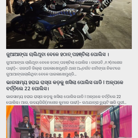
ଜୁଆଆଙ୍ଗା ଚାଲିଥୂବା ବେଳେ ହଠାତ୍ ପହଞ୍ଚିଲା ପୋଲିସ ।
ଜୁଆଆଙ୍ଗା ଚାଲିଥୂବା ବେଳେ ହଠାତ୍ ପହଞ୍ଚିଲା ପୋଲିସ । ଗଜପତି ,୬.୨(ମନୋଜ
ପାଢ଼ୀ)-: ଗଜପତି ଜିଲ୍ଲା ପାରଳାଖେମୁଣ୍ଡି ଥାନା ଅନ୍ତର୍ଗତ ଝାମିଙ୍ଗା ନିକଟରେ
ଜୁଆଆଙ୍ଗାଚାଲିଥିବା ବେଳେ ପାରଳାଖେମୁଣ୍ଡି…
ଭାରସାମ୍ୟ ହରାଇ ରାସ୍ତା କଡ଼କୁ ଖସିଲା ପୋଲିସ ଗାଡି l ଅଳ୍ପକେ
ବର୍ତ୍ତିଲେ 22 ପୋଲିସ।
ଭାରସାମ୍ୟ ହରାଇ ରାସ୍ତା କଡ଼କୁ ଖସିଲା ପୋଲିସ ଗାଡି l ଅଳ୍ପକେ ବର୍ତ୍ତିଲେ 22
ପୋଲିସ। ଆର, ଉଦୟଗିରି(ମନୋଜ କୁମାର ପାଢୀ)- ରଥଯାତ୍ରା ଡ୍ୟୁଟି ସାରି ପୁରୀ…