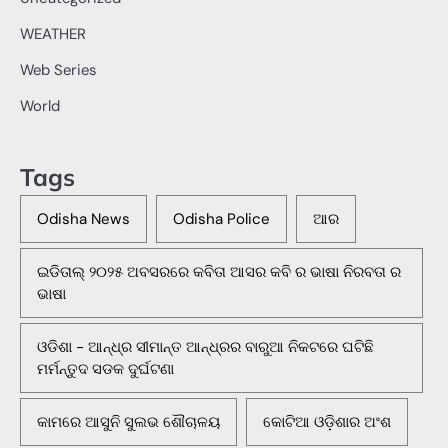
WEATHER
Web Series
World
Tags
Odisha News
Odisha Police
ଆର
ଇଡିତାଲ୍ ୨୦୨୫ ଅବସରରେ କବିତା ଆସର କବି ର ଭାଷା ନିରବତା ର
ଭାଷା
ଓଡିଶା - ଆନ୍ଧ୍ର ସୀମାନ୍ତ ଆନ୍ଧ୍ରର ବାରୁଆ ନିକଟରେ ଘଟିଛି
ମର୍ମନ୍ତୁଦ ସଡକ ଦୁର୍ଘଟଣା
କାମରେ ଆସୁନି ସୁଲଭ ଶୌଚାଳୟ
କୋଟିଆ ଓଡ଼ିଶାର ଅଂଶ