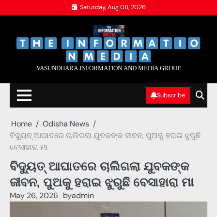
Skip
Saturday, Aug 08, 2026
to
content
‌
‌
V̲A̲S̲U̲N̲D̲H̲A̲R̲A̲ I̲N̲F̲O̲R̲M̲A̲T̲I̲O̲N̲ A̲N̲D̲ M̲E̲D̲I̲A̲ G̲R̲O̲U̲P̲
Subscribe
Home
Odisha News
ବିଦ୍ୟୁତ୍‌ ଆଘାତରେ ଚାଲିଗଲା ଯୁବକଙ୍କ ଜୀବନ, ପୁଅକୁ ହରାଇ ଝୁରୁଛି
ବେସାହାରା ମା
ବିଦ୍ୟୁତ୍‌ ଆଘାତରେ ଚାଲିଗଲା ଯୁବକଙ୍କ
ଜୀବନ, ପୁଅକୁ ହରାଇ ଝୁରୁଛି ବେସାହାରା ମା
May 26, 2026
by
admin