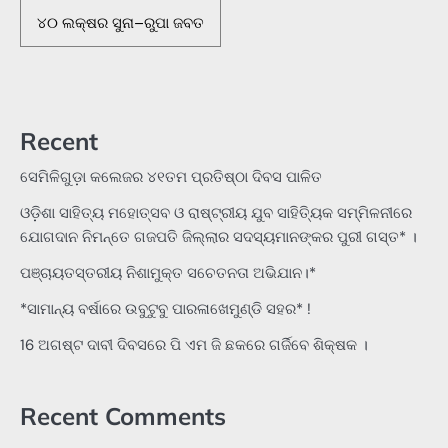
୪୦ ଲକ୍ଷର ସୁନା–ରୁପା ଜବତ
Recent
ସେମିଳିଗୁଡ଼ା କଲେଜର ୪୧ତମ ପ୍ରତିଷ୍ଠା ଦିବସ ପାଳିତ
ଓଡ଼ିଶା ସାହିତ୍ୟ ମହୋତ୍ସବ ଓ ରାଷ୍ଟ୍ରୀୟ ଯୁବ ସାହିତ୍ୟିକ ସମ୍ମିଳନୀରେ
ଯୋଗଦାନ ନିମନ୍ତେ ଗଜପତି ଜିଲ୍ଲାର ସଦସ୍ୟମାନଙ୍କର ପୁରୀ ଗସ୍ତ* ।
ପଞ୍ଚାୟତସ୍ତରୀୟ ନିଶାମୁକ୍ତ ସଚେତନତା ଅଭିଯାନ।*
*ସାମାନ୍ୟ ବର୍ଷାରେ ଉବୁଟୁବୁ ପାରଳାଖେମୁଣ୍ଡି ସହର* !
16 ଅଗଷ୍ଟ ଦାବୀ ଦିବସରେ ପି ଏମ ଜି ଛକରେ ଗର୍ଜିବେ ଶିକ୍ଷକ ।
Recent Comments