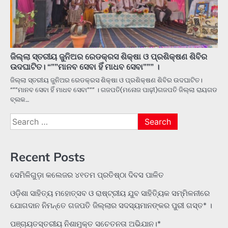
ଜିଲ୍ଲା ସ୍ତରୀୟ ଜୁନିଅର ରେଡକ୍ରସ ଶିକ୍ଷା ଓ ପ୍ରଶିକ୍ଷଣ ଶିବିର
ଉଦଘାଟିତ। “””ମାନବ ସେବା ହିଁ ମାଧବ ସେବା””” ।
ଜିଲ୍ଲା ସ୍ତରୀୟ ଜୁନିଅର ରେଡକ୍ରସ ଶିକ୍ଷା ଓ ପ୍ରଶିକ୍ଷଣ ଶିବିର ଉଦଘାଟିତ।
“””ମାନବ ସେବା ହିଁ ମାଧବ ସେବା””” । ଗଜପତି(ମନୋଜ ପାଢ଼ୀ)ଗଜପତି ଜିଲ୍ଲା ରାୟଗଡ
ବ୍ଲକ…
Search
for:
Recent Posts
ସେମିଳିଗୁଡ଼ା କଲେଜର ୪୧ତମ ପ୍ରତିଷ୍ଠା ଦିବସ ପାଳିତ
ଓଡ଼ିଶା ସାହିତ୍ୟ ମହୋତ୍ସବ ଓ ରାଷ୍ଟ୍ରୀୟ ଯୁବ ସାହିତ୍ୟିକ ସମ୍ମିଳନୀରେ
ଯୋଗଦାନ ନିମନ୍ତେ ଗଜପତି ଜିଲ୍ଲାର ସଦସ୍ୟମାନଙ୍କର ପୁରୀ ଗସ୍ତ* ।
ପଞ୍ଚାୟତସ୍ତରୀୟ ନିଶାମୁକ୍ତ ସଚେତନତା ଅଭିଯାନ।*