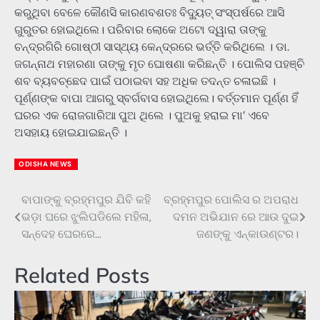
କରୁଥିବା ବେଳେ କୌଣସି କାରଣବଶତଃ ବିଦ୍ୟୁତ୍‌ ସଂସ୍ପର୍ଷରେ ଆସି
ଗୁରୁତର ହୋଇଥିଲେ। ପରିବାର ଲୋକେ ଅଟୋ ଦ୍ୱାରା ତାଙ୍କୁ
ଚନ୍ଦ୍ରଗିରି ଗୋଷ୍ଠୀ ସାସ୍ଥ୍ୟ କେନ୍ଦ୍ରରେ ଭର୍ତ୍ତି କରିଥିଲେ । ଡା.
ଜଗନ୍ନାଥ ମହାରଣା ତାଙ୍କୁ ମୃତ ଘୋଷଣା କରିଛନ୍ତି । ପୋଲିସ ପହଞ୍ଚି
ଶବ ବ୍ୟବଚ୍ଛେଦ ପାଇଁ ପଠାଇବା ସହ ଅଧିକ ତଦନ୍ତ ଚଳାଇଛି ।
ପୂର୍ଣ୍ଣଙ୍କ ବାପା ଆଗରୁ ସ୍ବର୍ଗବାସ ହୋଇଥିଲେ। ବର୍ତ୍ତମାନ ପୂର୍ଣ୍ଣ ହିଁ
ଘରର ଏକ ରୋଜଗାରିଆ ପୁଅ ଥିଲେ । ପୁଅକୁ ହରାଇ ମା’ ଏବେ
ଅସହାୟ ହୋଇଯାଇଛନ୍ତି ।
ODISHA NEWS
ବାପାଙ୍କୁ ବ୍ରହ୍ମପୁର ଯିବି କହି
ବ୍ରହ୍ମପୁର ପୋଲିସ ର ଅପରାଧ
Post
ଭଡ଼ା ଘରେ ଝୁଲିପଡିଲେ ମହିଳା,
ଦମନ ଅଭିଯାନ ରେ ଆଉ ଦୁଇ
navigation
ସନ୍ଦେହ ଘେରରେ…
ଜଣଙ୍କୁ ଏନ୍କାଉଣ୍ଟର।
Related Posts