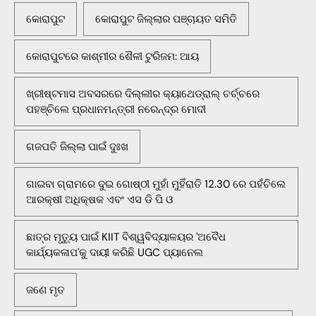
କୋରାପୁଟ
କୋରାପୁଟ ଜିଲ୍ଲାର ପଞ୍ଚାୟତ ସମିତି
କୋରାପୁଟରେ କାଶ୍ମୀର ଶୈଳୀ ଟୁରିଜମ: ଆୟ
ଖ୍ରୀଷ୍ଟମାସ ଅବସରରେ ଦିଲ୍ଲୀର କ୍ୟାଥେଡ୍ରାଲ୍ ଚର୍ଚ୍ଚରେ
ପହଞ୍ଚିଲେ ପ୍ରଧାନମନ୍ତ୍ରୀ ନରେନ୍ଦ୍ର ମୋଦୀ
ଗଜପତି ଜିଲ୍ଲା ପାଇଁ ଦୁଃଖ
ଗାଇବା ଗ୍ରାମରେ ଦୁଇ ଗୋଷ୍ଠୀ ମୁହାଁ ମୁହିଁରାତି 12.30 ରେ ପହଁଚିଲେ
ଆରକ୍ଷୀ ଅଧିକ୍ଷକ ଏବଂ ଏସ ଡି ପି ଓ
ଛାତ୍ର ମୃତ୍ୟୁ ପାଇଁ KIIT ବିଶ୍ୱବିଦ୍ୟାଳୟର 'ଅବୈଧ
କାର୍ଯ୍ୟକଳାପ'କୁ ଦାୟୀ କରିଛି UGC ପ୍ୟାନେଲ
ଜଣେ ମୃତ