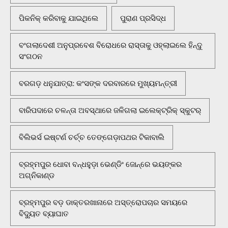
ପିକନିକ୍‌ କରିବାକୁ ଯାଇଥିଲେ
ପୁରାଣ ପ୍ରସିଦ୍ଧ
ବଂଗଲାଦେଶୀ ଅନୁପ୍ରବେଶ ବିରୋଧରେ ରାସ୍ତାକୁ ଓହ୍ଲାଇଲେ ହିନ୍ଦୁ
ସଂଗଠନ
ବରଗଡ଼ ଧନୁଯାତ୍ରା: କଂସଙ୍କ ଦରବାରରେ ମୁଖ୍ୟମନ୍ତ୍ରୀ
ବାରିପଦାରେ ଚଳନ୍ତା ଅବସ୍ଥାରେ ଜଳିଗଲା ଇଲେକ୍ଟ୍ରିକ୍ ସ୍କୁଟର୍
ବିଲିଭର୍ସ ଇଷ୍ଟର୍ଣ ଚର୍ଚ୍ଚ ତେଙ୍ଗେଡ଼ାପଥର ଟିକାବାଲି
ବ୍ରହ୍ମପୁର ଧୋବା ବନ୍ଧହୁଡ଼ା ଭେଣ୍ଡିଂ ଜୋନ୍‌ରେ ଭୟଙ୍କର
ଅଗ୍ନିକାଣ୍ଡ
ବ୍ରହ୍ମପୁର ବଡ଼ ଡାକ୍ତରଖାନାରେ ଅସ୍ତ୍ରୋପଚାର ସମୟରେ
ବିଦ୍ୟୁତ ବ୍ୟାଘାତ