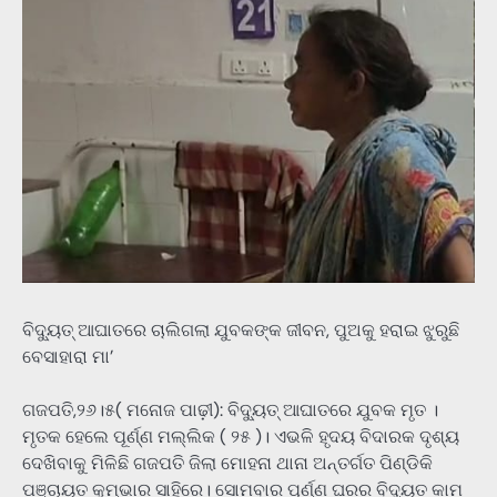
ବିଦ୍ୟୁତ୍‌ ଆଘାତରେ ଚାଲିଗଲା ଯୁବକଙ୍କ ଜୀବନ, ପୁଅକୁ ହରାଇ ଝୁରୁଛି
ବେସାହାରା ମା’
ଗଜପତି,୨୬।୫( ମନୋଜ ପାଢ଼ୀ): ବିଦ୍ୟୁତ୍‌ ଆଘାତରେ ଯୁବକ ମୃତ ।
ମୃତକ ହେଲେ ପୂର୍ଣ୍ଣ ମଲ୍ଲିକ ( ୨୫ )। ଏଭଳି ହୃଦୟ ବିଦାରକ ଦୃଶ୍ୟ
ଦେଖିବାକୁ ମିଳିଛି ଗଜପତି ଜିଲା ମୋହନା ଥାନା ଅନ୍ତର୍ଗତ ପିଣ୍ଡିକି
ପଞ୍ଚାୟତ କୁମ୍ଭାର ସାହିରେ। ସୋମବାର ପୂର୍ଣ୍ଣ ଘରର ବିଦ୍ୟୁତ କାମ