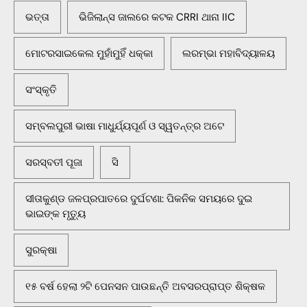
ଭତ୍ତା
ଭିଜିଲାନ୍ସ ଜାଲରେ କଟକ CRRI ଥାନା IIC
ମୋଟରସାଇକେଲ ମୁହାଁମୁହିଁ ଧକ୍କା
ଲରମ୍ଭା ମହାବିଦ୍ୟାଳୟ
ସଂସ୍କୃତି
ସମ୍ବଲପୁରୀ ଭାଷା ମାଧୁର୍ଯ୍ୟପୂର୍ଣ ଓ ସ୍ୱତନ୍ତ୍ର ଅଟେ
ସରସ୍ବତୀ ପୂଜା
ସି
ସୀତାକୁଣ୍ଡ ଜଳପ୍ରପାତରେ ଦୁର୍ଘଟଣା: ପିକନିକ ସମୟରେ ଦୁଇ
ଭାଇଙ୍କ ମୃତ୍ୟୁ
ସୁରକ୍ଷା
୧୫ ବର୍ଷ ହେଲା ୨ଟି ପେନସନ ପାଉଛନ୍ତି ଅବସରପ୍ରାପ୍ତ ଶିକ୍ଷକ