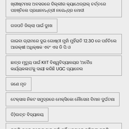
ଖ୍ରୀଷ୍ଟମାସ ଅବସରରେ ଦିଲ୍ଲୀର କ୍ୟାଥେଡ୍ରାଲ୍ ଚର୍ଚ୍ଚରେ
ପହଞ୍ଚିଲେ ପ୍ରଧାନମନ୍ତ୍ରୀ ନରେନ୍ଦ୍ର ମୋଦୀ
ଗଜପତି ଜିଲ୍ଲା ପାଇଁ ଦୁଃଖ
ଗାଇବା ଗ୍ରାମରେ ଦୁଇ ଗୋଷ୍ଠୀ ମୁହାଁ ମୁହିଁରାତି 12.30 ରେ ପହଁଚିଲେ
ଆରକ୍ଷୀ ଅଧିକ୍ଷକ ଏବଂ ଏସ ଡି ପି ଓ
ଛାତ୍ର ମୃତ୍ୟୁ ପାଇଁ KIIT ବିଶ୍ୱବିଦ୍ୟାଳୟର 'ଅବୈଧ
କାର୍ଯ୍ୟକଳାପ'କୁ ଦାୟୀ କରିଛି UGC ପ୍ୟାନେଲ
ଜଣେ ମୃତ
ଟେକ୍ସାସ ନିକଟ ସମୁଦ୍ରରେ ମେକ୍ସିକୋ ନୌସେନା ବିମାନ ଦୁର୍ଘଟଣା
ଡି)ଉଚ୍ଚ ବିଦ୍ୟାଳୟ