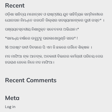
Recent
ଓଡ଼ିଶା ସାହିତ୍ୟ ମହୋତ୍ସବ ଓ ରାଷ୍ଟ୍ରୀୟ ଯୁବ ସାହିତ୍ୟିକ ସମ୍ମିଳନୀରେ
ଯୋଗଦାନ ନିମନ୍ତେ ଗଜପତି ଜିଲ୍ଲାର ସଦସ୍ୟମାନଙ୍କର ପୁରୀ ଗସ୍ତ* ।
ପଞ୍ଚାୟତସ୍ତରୀୟ ନିଶାମୁକ୍ତ ସଚେତନତା ଅଭିଯାନ।*
*ସାମାନ୍ୟ ବର୍ଷାରେ ଉବୁଟୁବୁ ପାରଳାଖେମୁଣ୍ଡି ସହର* !
16 ଅଗଷ୍ଟ ଦାବୀ ଦିବସରେ ପି ଏମ ଜି ଛକରେ ଗର୍ଜିବେ ଶିକ୍ଷକ ।
ମଦ ମାଫିଆ ଙ୍କ ଆତଙ୍କ, ଅବକାରୀ ବିଭାଗର କର୍ମଚାରୀ ପରିଚୟ ଦେଇ
ହଇରାଣ ହେଲେ ନିଜେ ମଦ ମାଫିଆ।
Recent Comments
Meta
Log in