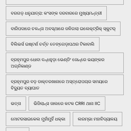
ବରଗଡ଼ ଧନୁଯାତ୍ରା: କଂସଙ୍କ ଦରବାରରେ ମୁଖ୍ୟମନ୍ତ୍ରୀ
ବାରିପଦାରେ ଚଳନ୍ତା ଅବସ୍ଥାରେ ଜଳିଗଲା ଇଲେକ୍ଟ୍ରିକ୍ ସ୍କୁଟର୍
ବିଲିଭର୍ସ ଇଷ୍ଟର୍ଣ ଚର୍ଚ୍ଚ ତେଙ୍ଗେଡ଼ାପଥର ଟିକାବାଲି
ବ୍ରହ୍ମପୁର ଧୋବା ବନ୍ଧହୁଡ଼ା ଭେଣ୍ଡିଂ ଜୋନ୍‌ରେ ଭୟଙ୍କର
ଅଗ୍ନିକାଣ୍ଡ
ବ୍ରହ୍ମପୁର ବଡ଼ ଡାକ୍ତରଖାନାରେ ଅସ୍ତ୍ରୋପଚାର ସମୟରେ
ବିଦ୍ୟୁତ ବ୍ୟାଘାତ
ଭତ୍ତା
ଭିଜିଲାନ୍ସ ଜାଲରେ କଟକ CRRI ଥାନା IIC
ମୋଟରସାଇକେଲ ମୁହାଁମୁହିଁ ଧକ୍କା
ଲରମ୍ଭା ମହାବିଦ୍ୟାଳୟ