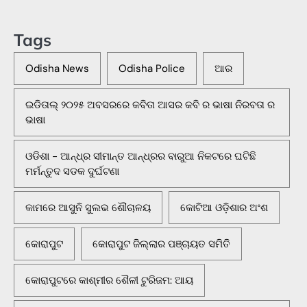
Tags
Odisha News
Odisha Police
ଆର
ଇଡିତାଲ୍ ୨୦୨୫ ଅବସରରେ କବିତା ଆସର କବି ର ଭାଷା ନିରବତା ର
ଭାଷା
ଓଡିଶା - ଆନ୍ଧ୍ର ସୀମାନ୍ତ ଆନ୍ଧ୍ରର ବାରୁଆ ନିକଟରେ ଘଟିଛି
ମର୍ମନ୍ତୁଦ ସଡକ ଦୁର୍ଘଟଣା
କାମରେ ଆସୁନି ସୁଲଭ ଶୌଚାଳୟ
କୋଟିଆ ଓଡ଼ିଶାର ଅଂଶ
କୋରାପୁଟ
କୋରାପୁଟ ଜିଲ୍ଲାର ପଞ୍ଚାୟତ ସମିତି
କୋରାପୁଟରେ କାଶ୍ମୀର ଶୈଳୀ ଟୁରିଜମ: ଆୟ