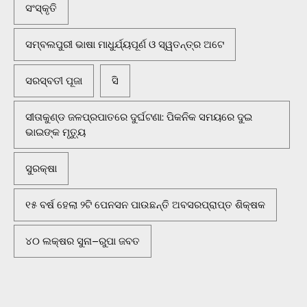
ସଂସ୍କୃତି
ସମ୍ବଲପୁରୀ ଭାଷା ମାଧୁର୍ଯ୍ୟପୂର୍ଣ ଓ ସ୍ୱତନ୍ତ୍ର ଅଟେ
ସରସ୍ବତୀ ପୂଜା
ସି
ସୀତାକୁଣ୍ଡ ଜଳପ୍ରପାତରେ ଦୁର୍ଘଟଣା: ପିକନିକ ସମୟରେ ଦୁଇ
ଭାଇଙ୍କ ମୃତ୍ୟୁ
ସୁରକ୍ଷା
୧୫ ବର୍ଷ ହେଲା ୨ଟି ପେନସନ ପାଉଛନ୍ତି ଅବସରପ୍ରାପ୍ତ ଶିକ୍ଷକ
୪୦ ଲକ୍ଷର ସୁନା–ରୁପା ଜବତ