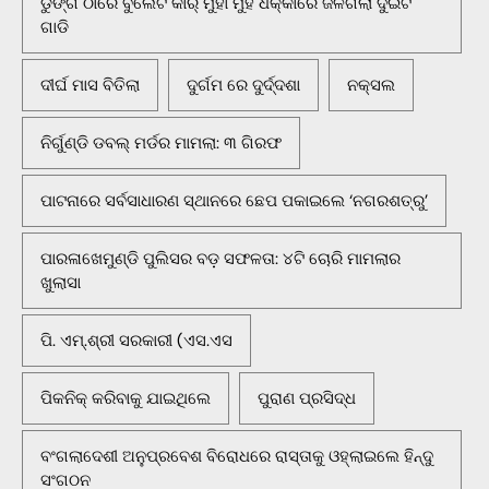
ଡୁଙ୍ଗି ଠାରେ ବୁଲେଟ କାର୍ ମୁହାଁ ମୁହିଁ ଧକ୍କାରେ ଜଳିଗଲା ଦୁଇଟି
ଗାଡି
ଦୀର୍ଘ ମାସ ବିତିଲା
ଦୁର୍ଗମ ରେ ଦୁର୍ଦ୍ଦଶା
ନକ୍ସଲ
ନିର୍ଗୁଣ୍ଡି ଡବଲ୍ ମର୍ଡର ମାମଲା: ୩ ଗିରଫ
ପାଟନାରେ ସର୍ବସାଧାରଣ ସ୍ଥାନରେ ଛେପ ପକାଇଲେ ‘ନଗରଶତ୍ରୁ’
ପାରଳାଖେମୁଣ୍ଡି ପୁଲିସର ବଡ଼ ସଫଳତା: ୪ଟି ଚୋରି ମାମଲାର
ଖୁଲାସା
ପି. ଏମ୍.ଶ୍ରୀ ସରକାରୀ (ଏସ.ଏସ
ପିକନିକ୍‌ କରିବାକୁ ଯାଇଥିଲେ
ପୁରାଣ ପ୍ରସିଦ୍ଧ
ବଂଗଲାଦେଶୀ ଅନୁପ୍ରବେଶ ବିରୋଧରେ ରାସ୍ତାକୁ ଓହ୍ଲାଇଲେ ହିନ୍ଦୁ
ସଂଗଠନ