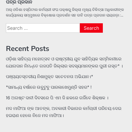
ପତ୍ର ପ୍ରଦାନ
ଅଲ୍ ଓଡିଶା ହସ୍ପିଟାଲ କର୍ମଚାରୀ ସଂଘ ପକ୍ଷରୁ ଜିଲ୍ଲା ମୂଖ୍ୟ ଚିକିତ୍ସା ଅଧିକାରୀଙ୍କ
କାର୍ଯ୍ୟାଳୟ ସମ୍ମୁଖରେ ବିକ୍ଷୋଭ ପ୍ରଦର୍ଶନ ସହ ଦାବି ପତ୍ର ପ୍ରଦାନ ରାୟଗଡ଼ା :…
Search
for:
Recent Posts
ଓଡ଼ିଶା ସାହିତ୍ୟ ମହୋତ୍ସବ ଓ ରାଷ୍ଟ୍ରୀୟ ଯୁବ ସାହିତ୍ୟିକ ସମ୍ମିଳନୀରେ
ଯୋଗଦାନ ନିମନ୍ତେ ଗଜପତି ଜିଲ୍ଲାର ସଦସ୍ୟମାନଙ୍କର ପୁରୀ ଗସ୍ତ* ।
ପଞ୍ଚାୟତସ୍ତରୀୟ ନିଶାମୁକ୍ତ ସଚେତନତା ଅଭିଯାନ।*
*ସାମାନ୍ୟ ବର୍ଷାରେ ଉବୁଟୁବୁ ପାରଳାଖେମୁଣ୍ଡି ସହର* !
16 ଅଗଷ୍ଟ ଦାବୀ ଦିବସରେ ପି ଏମ ଜି ଛକରେ ଗର୍ଜିବେ ଶିକ୍ଷକ ।
ମଦ ମାଫିଆ ଙ୍କ ଆତଙ୍କ, ଅବକାରୀ ବିଭାଗର କର୍ମଚାରୀ ପରିଚୟ ଦେଇ
ହଇରାଣ ହେଲେ ନିଜେ ମଦ ମାଫିଆ।