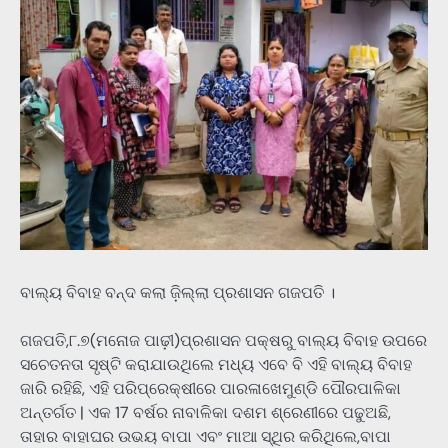
ବାଲ୍ୟ ବିବାହ ବନ୍ଦ କଲା ଜ଼ିଲ୍ଲା ପ୍ରଶାସନ ଗଜପତି ।
ଗଜପତି,୮.୭(ମନୋଜ ପାଢ଼ୀ)ପ୍ରଶାସନ ପକ୍ଷରୁ ବାଲ୍ୟ ବିବାହ ଉପରେ
ସଚେତନତା ସୃଷ୍ଟି କରାଯାଉଥିଲେ ମଧ୍ୟ ଏବେ ବି ଏହି ବାଲ୍ୟ ବିବାହ
ଜାରି ରହିଛି, ଏହି ପରିପ୍ରେକ୍ଷୀରେ ପାରଳାଖେମୁଣ୍ଡି ପୌରପାଳିକା
ଅନ୍ତର୍ଗତ | ଏକ 17 ବର୍ଷର ନାବାଳିକା ଦଶମ ଶ୍ରେଣୀରେ ପଢୁଅଛି,
ତାହାର ବାହାଘର ଉଭୟ ବାପା ଏବଂ ମାଆ ସ୍ଥିର କରିଥିଲେ,ବାପା