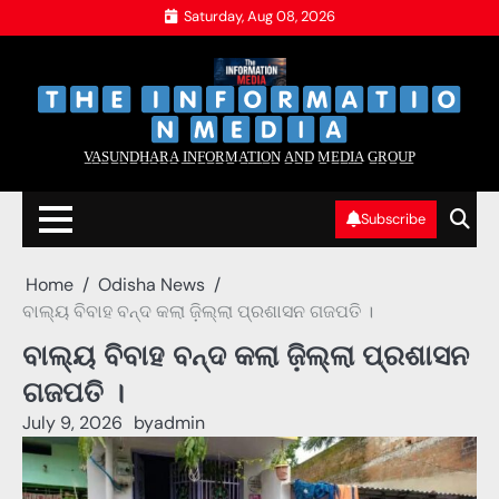
Skip
Saturday, Aug 08, 2026
to
content
‌
‌
V̲A̲S̲U̲N̲D̲H̲A̲R̲A̲ I̲N̲F̲O̲R̲M̲A̲T̲I̲O̲N̲ A̲N̲D̲ M̲E̲D̲I̲A̲ G̲R̲O̲U̲P̲
Subscribe
Home
Odisha News
ବାଲ୍ୟ ବିବାହ ବନ୍ଦ କଲା ଜ଼ିଲ୍ଲା ପ୍ରଶାସନ ଗଜପତି ।
ବାଲ୍ୟ ବିବାହ ବନ୍ଦ କଲା ଜ଼ିଲ୍ଲା ପ୍ରଶାସନ
ଗଜପତି ।
July 9, 2026
by
admin