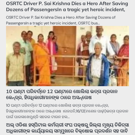
OSRTC Driver P. Sai Krishna Dies a Hero After Saving
Dozens of PassengersIn a tragic yet heroic incident,
OSRTC Driver P. Sai Krishna Dies a Hero After Saving Dozens of
PassengersIn a tragic yet heroic incident, OSRTC bus…
10 ଘଣ୍ଟା ପରିବର୍ତ୍ତେ 12 ଘଣ୍ଟାରେ ଖୋଲିଲା ଭତ୍ତା ପ୍ରଦାନ
କେନ୍ଦ୍ର, ହିତାଧିକାରୀମାନଙ୍କ ଠାରେ ଅସନ୍ତୋଷ
10 ଘଣ୍ଟା ପରିବର୍ତ୍ତେ 12 ଘଣ୍ଟାରେ ଖୋଲିଲା ଭତ୍ତା ପ୍ରଦାନ କେନ୍ଦ୍ର,
ହିତାଧିକାରୀମାନଙ୍କ ଠାରେ ଅସନ୍ତୋଷ ।ଗଜପତି,16/12(ମନୋଜ ପାଢ଼ୀ)ଭତ୍ତା ପ୍ରଦାନ
ପାଇଁ ପାରଳାଖେମୁଣ୍ଡି ସହରର ଟାଉନ ହଲ…
ଅଲ୍ ଓଡିଶା ହସ୍ପିଟାଲ କର୍ମଚାରୀ ସଂଘ ପକ୍ଷରୁ ଜିଲ୍ଲା ମୂଖ୍ୟ ଚିକିତ୍ସା
ଅଧିକାରୀଙ୍କ କାର୍ଯ୍ୟାଳୟ ସମ୍ମୁଖରେ ବିକ୍ଷୋଭ ପ୍ରଦର୍ଶନ ସହ ଦାବି