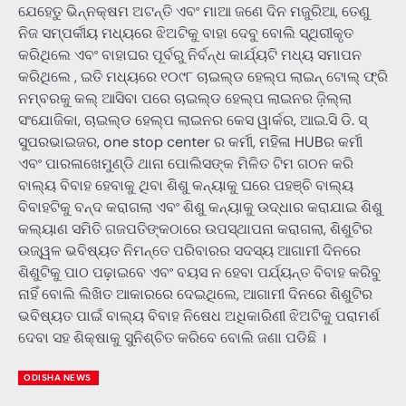
ଯେହେତୁ ଭିନ୍ନକ୍ଷମ ଅଟନ୍ତି ଏବଂ ମାଆ ଜଣେ ଦିନ ମଜୁରିଆ, ତେଣୁ
ନିଜ ସମ୍ପର୍କୀୟ ମଧ୍ୟରେ ଝିଅଟିକୁ ବାହା ଦେବୁ ବୋଲି ସ୍ଥିରୀକୃତ
କରିଥିଲେ ଏବଂ ବାହାଘର ପୂର୍ବରୁ ନିର୍ବନ୍ଧ କାର୍ଯ୍ୟଟି ମଧ୍ୟ ସମାପନ
କରିଥିଲେ , ଇତି ମଧ୍ୟରେ ୧୦୯୮ ଚାଇଲ୍ଡ ହେଲ୍ପ ଲାଇନ୍ ଟୋଲ୍ ଫ୍ରି
ନମ୍ବରକୁ କଲ୍ ଆସିବା ପରେ ଚାଇଲ୍ଡ ହେଲ୍ପ ଲାଇନର ଜ଼ିଲ୍ଲା
ସଂଯୋଜିକା, ଚାଇଲ୍ଡ ହେଲ୍ପ ଲାଇନର କେସ ୱାର୍କର, ଆଇ.ସି ଡି. ସ୍
ସୁପରଭାଇଜର, one stop center ର କର୍ମୀ, ମହିଳା HUBର କର୍ମୀ
ଏବଂ ପାରଳାଖେମୁଣ୍ଡି ଥାନା ପୋଲିସଙ୍କ ମିଳିତ ଟିମ ଗଠନ କରି
ବାଲ୍ୟ ବିବାହ ହେବାକୁ ଥିବା ଶିଶୁ କନ୍ୟାକୁ ଘରେ ପହଞ୍ଚି ବାଲ୍ୟ
ବିବାହଟିକୁ ବନ୍ଦ କରାଗଲା ଏବଂ ଶିଶୁ କନ୍ୟାକୁ ଉଦ୍ଧାର କରାଯାଇ ଶିଶୁ
କଲ୍ୟାଣ ସମିତି ଗଜପତିଙ୍କଠାରେ ଉପସ୍ଥାପନା କରାଗଲା, ଶିଶୁଟିର
ଉଜ୍ୱଳ ଭବିଷ୍ୟତ ନିମନ୍ତେ ପରିବାରର ସଦସ୍ୟ ଆଗାମୀ ଦିନରେ
ଶିଶୁଟିକୁ ପାଠ ପଢ଼ାଇବେ ଏବଂ ବୟସ ନ ହେବା ପର୍ଯ୍ୟନ୍ତ ବିବାହ କରିବୁ
ନାହିଁ ବୋଲି ଲିଖିତ ଆକାରରେ ଦେଇଥିଲେ, ଆଗାମୀ ଦିନରେ ଶିଶୁଟିର
ଭବିଷ୍ୟତ ପାଇଁ ବାଲ୍ୟ ବିବାହ ନିଷେଧ ଅଧିକାରିଣୀ ଝିଅଟିକୁ ପରାମର୍ଶ
ଦେବା ସହ ଶିକ୍ଷାକୁ ସୁନିଶ୍ଚିତ କରିବେ ବୋଲି ଜଣା ପଡିଛି ।
ODISHA NEWS