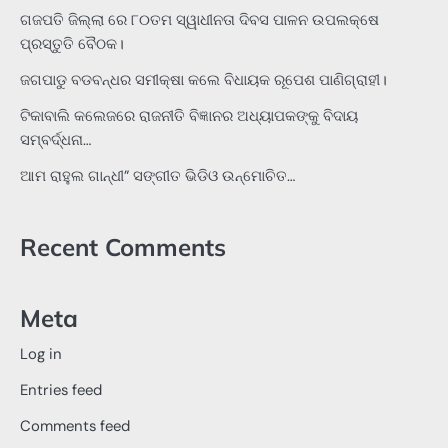
ଗଜପତି ଜିଲ୍ଲା ରେ ୮୦ତମ ସ୍ୱାଧୀନତା ଦିବସ ପାଳନ ଉପଲକ୍ଷେ
ପ୍ରସ୍ତୁତି ବୈଠକ।
ଜଗପାଡୁ ବଡବନ୍ଧର ସମୀକ୍ଷା କଲେ ବିଧାୟକ ରୂପେଶ ପାଣିଗ୍ରାହୀ।
ଟିକାବାଲି କଲେଜରେ ରାଜନୀତି ବିଜ୍ଞାନର ଅଧ୍ୟାପକଙ୍କୁ ବିଦାୟ
ସମ୍ବର୍ଦ୍ଧନା…
ଆମ ରାହୁଲ ଗାନ୍ଧୀ” ସଙ୍ଗୀତ ଭିଡିଓ ଉନ୍ମୋଚିତ…
Recent Comments
Meta
Log in
Entries feed
Comments feed