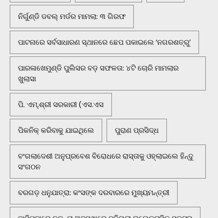
ନିର୍ଗୁଣ୍ଡି ଡବଲ୍ ମର୍ଡର ମାମଲା: ୩ ଗିରଫ
ପାଟନାରେ ସର୍ବସାଧାରଣ ସ୍ଥାନରେ ଛେପ ପକାଇଲେ ‘ନଗରଶତ୍ରୁ’
ପାରଳାଖେମୁଣ୍ଡି ପୁଲିସର ବଡ଼ ସଫଳତା: ୪ଟି ଚୋରି ମାମଲାର
ଖୁଲାସା
ପି. ଏମ୍.ଶ୍ରୀ ସରକାରୀ (ଏସ.ଏସ
ପିକନିକ୍‌ କରିବାକୁ ଯାଇଥିଲେ
ପୁରାଣ ପ୍ରସିଦ୍ଧ
ବଂଗଲାଦେଶୀ ଅନୁପ୍ରବେଶ ବିରୋଧରେ ରାସ୍ତାକୁ ଓହ୍ଲାଇଲେ ହିନ୍ଦୁ
ସଂଗଠନ
ବରଗଡ଼ ଧନୁଯାତ୍ରା: କଂସଙ୍କ ଦରବାରରେ ମୁଖ୍ୟମନ୍ତ୍ରୀ