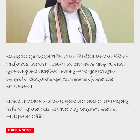
କେନ୍ଦ୍ରୀୟ ଗୃହମନ୍ତ୍ରୀ ଅମିତ ଶାହ ଆଜି ଓଡ଼ିଶା ଦୌରାରେ ବିଭିନ୍ନ
କାର୍ଯ୍ୟକ୍ରମରେ ସାମିଲ ହେବେ। ସେ ଆଜି ସକାଳ ସାଢ଼େ ୧୦ଟାରେ
ଭୁବନେଶ୍ୱରରେ ପହଞ୍ଚିବେ। ସେଠାରୁ କଟକ ମୁଣ୍ଡଳୀସ୍ଥିତ
କେନ୍ଦ୍ରୀୟ ଔଦ୍ୟୋଗିକ ସୁରକ୍ଷା ବଳର କାର୍ଯ୍ୟକ୍ରମରେ
ଯୋଗଦେବେ।
ତାପରେ ପାରାଦୀପରେ ଭାରତୀୟ କୃଷକ ସାର ସହକାରୀ ସଂଘ ପକ୍ଷରୁ
ନିର୍ମିତ ସଲଫ୍ୟୁରିକ୍ ଆମ୍ଲ କାରଖାନାକୁ ଉଦ୍‌ଘାଟନ କରିବାର
କାର୍ଯ୍ୟକ୍ରମ ରହିଛି।
ODISHA NEWS