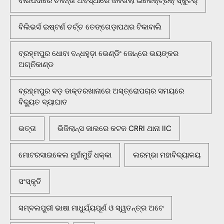
ବାରିପଦାରେ ଚଳନ୍ତା ଅବସ୍ଥାରେ ଜଳିଗଲା ଇଲେକ୍ଟ୍ରିକ୍ ସ୍କୁଟର୍
ବିଲିଭର୍ସ ଇଷ୍ଟର୍ଣ ଚର୍ଚ୍ଚ ତେଙ୍ଗେଡ଼ାପଥର ଟିକାବାଲି
ବ୍ରହ୍ମପୁର ଧୋବା ବନ୍ଧହୁଡ଼ା ଭେଣ୍ଡିଂ ଜୋନ୍‌ରେ ଭୟଙ୍କର
ଅଗ୍ନିକାଣ୍ଡ
ବ୍ରହ୍ମପୁର ବଡ଼ ଡାକ୍ତରଖାନାରେ ଅସ୍ତ୍ରୋପଚାର ସମୟରେ
ବିଦ୍ୟୁତ ବ୍ୟାଘାତ
ଭତ୍ତା
ଭିଜିଲାନ୍ସ ଜାଲରେ କଟକ CRRI ଥାନା IIC
ମୋଟରସାଇକେଲ ମୁହାଁମୁହିଁ ଧକ୍କା
ଲରମ୍ଭା ମହାବିଦ୍ୟାଳୟ
ସଂସ୍କୃତି
ସମ୍ବଲପୁରୀ ଭାଷା ମାଧୁର୍ଯ୍ୟପୂର୍ଣ ଓ ସ୍ୱତନ୍ତ୍ର ଅଟେ