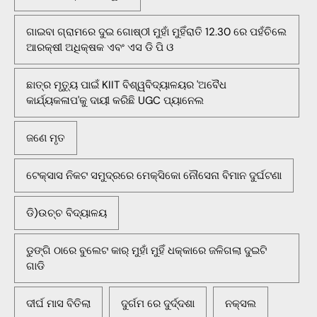
ଗାଇବା ଗ୍ରାମରେ ଦୁଇ ଗୋଷ୍ଠୀ ମୁହାଁ ମୁହିଁରାତି 12.30 ରେ ପହଁଚିଲେ
ଆରକ୍ଷୀ ଅଧିକ୍ଷକ ଏବଂ ଏସ ଡି ପି ଓ
ଛାତ୍ର ମୃତ୍ୟୁ ପାଇଁ KIIT ବିଶ୍ୱବିଦ୍ୟାଳୟର 'ଅବୈଧ
କାର୍ଯ୍ୟକଳାପ'କୁ ଦାୟୀ କରିଛି UGC ପ୍ୟାନେଲ
ଜଣେ ମୃତ
ଟେକ୍ସାସ ନିକଟ ସମୁଦ୍ରରେ ମେକ୍ସିକୋ ନୌସେନା ବିମାନ ଦୁର୍ଘଟଣା
ଡି)ଉଚ୍ଚ ବିଦ୍ୟାଳୟ
ଡୁଙ୍ଗି ଠାରେ ବୁଲେଟ କାର୍ ମୁହାଁ ମୁହିଁ ଧକ୍କାରେ ଜଳିଗଲା ଦୁଇଟି
ଗାଡି
ଦୀର୍ଘ ମାସ ବିତିଲା
ଦୁର୍ଗମ ରେ ଦୁର୍ଦ୍ଦଶା
ନକ୍ସଲ