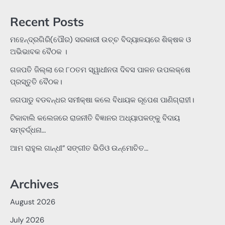
Recent Posts
ମହେନ୍ଦ୍ରଗିରି(ପୌର) ସରକାରୀ ଉଚ୍ଚ ବିଦ୍ୟାଳୟରେ ଶିକ୍ଷକ ଓ
ଅଭିଭାବକ ବୈଠକ ।
ଗଜପତି ଜିଲ୍ଲା ରେ ୮୦ତମ ସ୍ୱାଧୀନତା ଦିବସ ପାଳନ ଉପଲକ୍ଷେ
ପ୍ରସ୍ତୁତି ବୈଠକ।
ଜଗପାଡୁ ବଡବନ୍ଧର ସମୀକ୍ଷା କଲେ ବିଧାୟକ ରୂପେଶ ପାଣିଗ୍ରାହୀ।
ଟିକାବାଲି କଲେଜରେ ରାଜନୀତି ବିଜ୍ଞାନର ଅଧ୍ୟାପକଙ୍କୁ ବିଦାୟ
ସମ୍ବର୍ଦ୍ଧନା…
ଆମ ରାହୁଲ ଗାନ୍ଧୀ” ସଙ୍ଗୀତ ଭିଡିଓ ଉନ୍ମୋଚିତ…
Archives
August 2026
July 2026