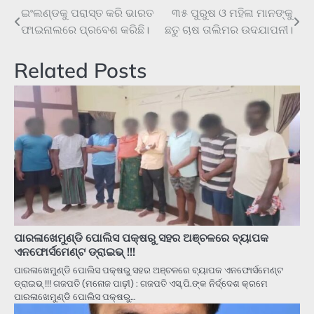
ଇଂଲଣ୍ଡକୁ ପରାସ୍ତ କରି ଭାରତ
୩୫ ପୁରୁଷ ଓ ମହିଳା ମାନଙ୍କୁ
Post
ଫାଇନାଲରେ ପ୍ରବେଶ କରିଛି।
ଛତୁ ଚାଷ ତାଲିମର ଉଦଯାପନୀ।
navigation
Related Posts
ପାରଳାଖେମୁଣ୍ଡି ପୋଲିସ ପକ୍ଷରୁ ସହର ଅଞ୍ଚଳରେ ବ୍ୟାପକ
ଏନଫୋର୍ସମେଣ୍ଟ ଡ୍ରାଇଭ୍ !!!
ପାରଳାଖେମୁଣ୍ଡି ପୋଲିସ ପକ୍ଷରୁ ସହର ଅଞ୍ଚଳରେ ବ୍ୟାପକ ଏନଫୋର୍ସମେଣ୍ଟ
ଡ୍ରାଇଭ୍ !!! ଗଜପତି (ମନୋଜ ପାଢ଼ୀ) : ଗଜପତି ଏସ୍‌.ପି.ଙ୍କ ନିର୍ଦ୍ଦେଶ କ୍ରମେ
ପାରଳାଖେମୁଣ୍ଡି ପୋଲିସ ପକ୍ଷରୁ…