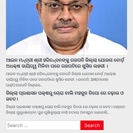
ଆଇନ ମନ୍ତ୍ରୀ ଶ୍ରୀ ହରିଚନ୍ଦନଙ୍କୁ ଗଜପତି ଜିଲ୍ଲା ଯୋଜନା ବୋର୍ଡ଼
ଅଧକ୍ଷ ଦାୟିତ୍ୱ ମିଳିବା ପରେ ଗଜପତିରେ ଖୁସିର ଲହରୀ ।
ଆଇନ ମନ୍ତ୍ରୀ ଶ୍ରୀ ହରିଚନ୍ଦନଙ୍କୁ ଗଜପତି ଜିଲ୍ଲା ଯୋଜନା ବୋର୍ଡ଼ ଅଧକ୍ଷ
ଦାୟିତ୍ୱ ମିଳିବା ପରେ ଗଜପତିରେ ଖୁସିର ଲହରୀ । ଗଜପତି, 3/4(ମନୋଜ
ପାଢ଼ୀ):ଗଜପତି ଜିଲ୍ଲାର…
ଜିଲ୍ଲା ପ୍ରଶାସନ ପକ୍ଷରୁ ଚୋରା ବାଲି ମହଜୁଦ ଡିପୋ ରେ ଚଢ଼ାଉ ଓ
ଜବତ।
ଜିଲ୍ଲା ପ୍ରଶାସନ ପକ୍ଷରୁ ଚୋରା ବାଲି ମହଜୁଦ ଡିପୋ ରେ ଚଢ଼ାଉ ଓ ଜବତ। ଗଞ୍ଜାମ
ଜିଲ୍ଲା ପୁରୁଷୋତ୍ତମ ପୁର ରୁଷିକୁଲ୍ୟା ନଦୀ ତଟରେ ଅବସ୍ଥିତ ରଣଝାଲି…
Search
for: