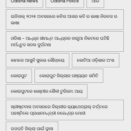
Odisha News
Odisha Police
ଆର
ଇଡିତାଲ୍ ୨୦୨୫ ଅବସରରେ କବିତା ଆସର କବି ର ଭାଷା ନିରବତା ର
ଭାଷା
ଓଡିଶା - ଆନ୍ଧ୍ର ସୀମାନ୍ତ ଆନ୍ଧ୍ରର ବାରୁଆ ନିକଟରେ ଘଟିଛି
ମର୍ମନ୍ତୁଦ ସଡକ ଦୁର୍ଘଟଣା
କାମରେ ଆସୁନି ସୁଲଭ ଶୌଚାଳୟ
କୋଟିଆ ଓଡ଼ିଶାର ଅଂଶ
କୋରାପୁଟ
କୋରାପୁଟ ଜିଲ୍ଲାର ପଞ୍ଚାୟତ ସମିତି
କୋରାପୁଟରେ କାଶ୍ମୀର ଶୈଳୀ ଟୁରିଜମ: ଆୟ
ଖ୍ରୀଷ୍ଟମାସ ଅବସରରେ ଦିଲ୍ଲୀର କ୍ୟାଥେଡ୍ରାଲ୍ ଚର୍ଚ୍ଚରେ
ପହଞ୍ଚିଲେ ପ୍ରଧାନମନ୍ତ୍ରୀ ନରେନ୍ଦ୍ର ମୋଦୀ
ଗଜପତି ଜିଲ୍ଲା ପାଇଁ ଦୁଃଖ