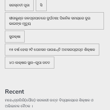
ସରସ୍ବତୀ ପୂଜା
ସି
ସୀତାକୁଣ୍ଡ ଜଳପ୍ରପାତରେ ଦୁର୍ଘଟଣା: ପିକନିକ ସମୟରେ ଦୁଇ
ଭାଇଙ୍କ ମୃତ୍ୟୁ
ସୁରକ୍ଷା
୧୫ ବର୍ଷ ହେଲା ୨ଟି ପେନସନ ପାଉଛନ୍ତି ଅବସରପ୍ରାପ୍ତ ଶିକ୍ଷକ
୪୦ ଲକ୍ଷର ସୁନା–ରୁପା ଜବତ
Recent
ମହେନ୍ଦ୍ରଗିରି(ପୌର) ସରକାରୀ ଉଚ୍ଚ ବିଦ୍ୟାଳୟରେ ଶିକ୍ଷକ ଓ
ଅଭିଭାବକ ବୈଠକ ।