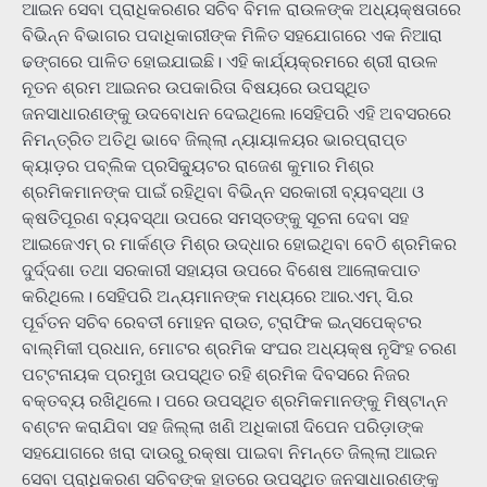
ଆଇନ ସେବା ପ୍ରାଧିକରଣର ସଚିବ ବିମଳ ରାଉଳଙ୍କ ଅଧ୍ୟକ୍ଷତାରେ
ବିଭିନ୍ନ ବିଭାଗର ପଦାଧିକାରୀଙ୍କ ମିଳିତ ସହଯୋଗରେ ଏକ ନିଆରା
ଢଙ୍ଗରେ ପାଳିତ ହୋଇଯାଇଛି। ଏହି କାର୍ଯ୍ୟକ୍ରମରେ ଶ୍ରୀ ରାଉଳ
ନୂତନ ଶ୍ରମ ଆଇନର ଉପକାରିତା ବିଷୟରେ ଉପସ୍ଥିତ
ଜନସାଧାରଣଙ୍କୁ ଉଦବୋଧନ ଦେଇଥିଲେ।ସେହିପରି ଏହି ଅବସରରେ
ନିମନ୍ତ୍ରିତ ଅତିଥି ଭାବେ ଜିଲ୍ଲା ନ୍ୟାୟାଳୟର ଭାରପ୍ରାପ୍ତ
କ୍ୟାଡ଼ର ପବ୍ଲିକ ପ୍ରସିକ୍ୟୁଟର ରାଜେଶ କୁମାର ମିଶ୍ର
ଶ୍ରମିକମାନଙ୍କ ପାଇଁ ରହିଥିବା ବିଭିନ୍ନ ସରକାରୀ ବ୍ୟବସ୍ଥା ଓ
କ୍ଷତିପୂରଣ ବ୍ୟବସ୍ଥା ଉପରେ ସମସ୍ତଙ୍କୁ ସୂଚନା ଦେବା ସହ
ଆଇଜେଏମ୍ ର ମାର୍କଣ୍ଡ ମିଶ୍ର ଉଦ୍ଧାର ହୋଇଥିବା ବେଠି ଶ୍ରମିକର
ଦୁର୍ଦ୍ଦଶା ତଥା ସରକାରୀ ସହାୟତା ଉପରେ ବିଶେଷ ଆଲୋକପାତ
କରିଥିଲେ। ସେହିପରି ଅନ୍ୟମାନଙ୍କ ମଧ୍ୟରେ ଆର.ଏମ୍. ସି.ର
ପୂର୍ବତନ ସଚିବ ରେବତୀ ମୋହନ ରାଉତ, ଟ୍ରାଫିକ ଇନ୍ସପେକ୍ଟର
ବାଲ୍ମିକୀ ପ୍ରଧାନ, ମୋଟର ଶ୍ରମିକ ସଂଘର ଅଧ୍ୟକ୍ଷ ନୃସିଂହ ଚରଣ
ପଟ୍ଟନାୟକ ପ୍ରମୁଖ ଉପସ୍ଥିତ ରହି ଶ୍ରମିକ ଦିବସରେ ନିଜର
ବକ୍ତବ୍ୟ ରଖିଥିଲେ। ପରେ ଉପସ୍ଥିତ ଶ୍ରମିକମାନଙ୍କୁ ମିଷ୍ଟାନ୍ନ
ବଣ୍ଟନ କରାଯିବା ସହ ଜିଲ୍ଲା ଖଣି ଅଧିକାରୀ ଦିପେନ ପରିଡ଼ାଙ୍କ
ସହଯୋଗରେ ଖରା ଦାଉରୁ ରକ୍ଷା ପାଇବା ନିମନ୍ତେ ଜିଲ୍ଲା ଆଇନ
ସେବା ପ୍ରାଧିକରଣ ସଚିବଙ୍କ ହାତରେ ଉପସ୍ଥିତ ଜନସାଧାରଣଙ୍କୁ