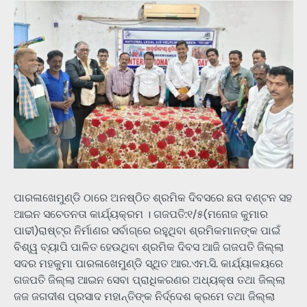
ପାରଳାଖେମୁଣ୍ଡି ଠାରେ ଅନଷ୍ଠିତ ଶ୍ରମିକ ଦିବସରେ ଛତା ବଣ୍ଟନ ସହ
ଆଇନ ସଚେତନତା କାର୍ଯ୍ୟକ୍ରମ । ଗଜପତି:୧/୫(ମନୋଜ କୁମାର
ପାଢୀ)ରାଷ୍ଟ୍ର ନିର୍ମାଣର ସର୍ବାଗ୍ରେ ରହୁଥିବା ଶ୍ରମିକମାନଙ୍କ ପାଇଁ
ବିଶ୍ୱ ବ୍ୟାପି ପାଳିତ ହେଉଥିବା ଶ୍ରମିକ ଦିବସ ଆଜି ଗଜପତି ଜିଲ୍ଲା
ସଦର ମହକୁମା ପାରଳାଖେମୁଣ୍ଡି ସ୍ଥିତ ଆର.ଏମ.ସି. କାର୍ଯ୍ୟାଳୟରେ
ଗଜପତି ଜିଲ୍ଲା ଆଇନ ସେବା ପ୍ରାଧିକରଣର ଅଧ୍ୟକ୍ଷ ତଥା ଜିଲ୍ଲା
ଜଜ ଜଗଦୀଶ ପ୍ରସାଦ ମହାନ୍ତିଙ୍କ ନିର୍ଦ୍ଦେଶ କ୍ରମେ ତଥା ଜିଲ୍ଲା