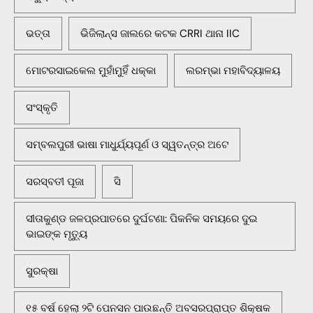
ଭତ୍ତା
ଭିଜିଲାନ୍ସ ଜାଲରେ କଟକ CRRI ଥାନା IIC
ମୋଟରସାଇକେଲ ମୁହାଁମୁହିଁ ଧକ୍କା
ଲରମ୍ଭା ମହାବିଦ୍ୟାଳୟ
ସଂସ୍କୃତି
ସମ୍ବଲପୁରୀ ଭାଷା ମାଧୁର୍ଯ୍ୟପୂର୍ଣ ଓ ସ୍ୱତନ୍ତ୍ର ଅଟେ
ସରସ୍ବତୀ ପୂଜା
ସି
ସୀତାକୁଣ୍ଡ ଜଳପ୍ରପାତରେ ଦୁର୍ଘଟଣା: ପିକନିକ ସମୟରେ ଦୁଇ
ଭାଇଙ୍କ ମୃତ୍ୟୁ
ସୁରକ୍ଷା
୧୫ ବର୍ଷ ହେଲା ୨ଟି ପେନସନ ପାଉଛନ୍ତି ଅବସରପ୍ରାପ୍ତ ଶିକ୍ଷକ