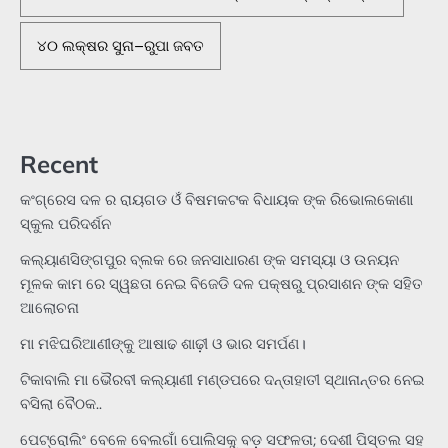
୪୦ ଲକ୍ଷର ସୁନା–ରୁପା ଜବତ
Recent
କଂଗ୍ରେସ ଦଳ ର ରାୟଗଡ ଓଁ ବିଷମକଟକ ବିଧାୟକ ଙ୍କ ରିଭୋଲକୋଣା
ସ୍କୁଲ ପରିଦର୍ଶନ
କଲ୍ୟାଣସିଙ୍ଗପୁର ବ୍ଲକ ରେ ଜନସାଧାରଣ ଙ୍କ ସମସ୍ୟା ଓ ଉନୟନ
ମୂଳକ କାମ ରେ ସ୍ୱଛତା ନେଇ ବିଜେଡି ଦଳ ପକ୍ଷରୁ ପ୍ରସାଶନ ଙ୍କ ସହିତ
ଆଲୋଚନା
ମା ମଝିଘରିଆଣୀଙ୍କୁ ଆଷାଢ ଶାଢ଼ୀ ଓ ଭାର ସମର୍ପଣ।
ଟିକାବାଲି ମା ଭୈରବୀ କଲ୍ୟାଣୀ ମଣ୍ଡପରେ ଦନ୍ତାହାତୀ ସ୍ଥାନାନ୍ତର ନେଇ
ବସିଲା ବୈଠକ..
ପେଟ୍ରୋଲିଂ ବେଳେ ବେଲଗାଁ ପୋଲିସକୁ ବଡ଼ ସଫଳତା; ଦେଶୀ ପିସ୍ତଲ ସହ