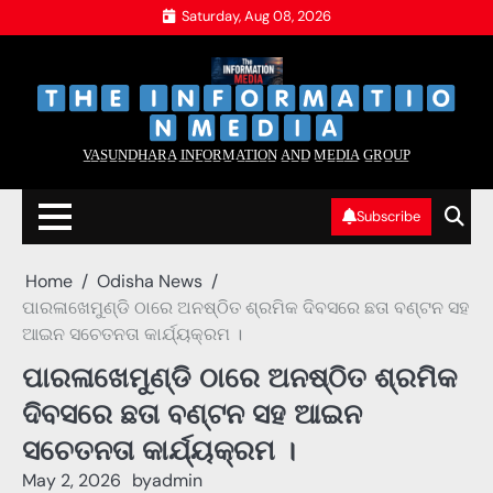
Skip
Saturday, Aug 08, 2026
to
content
‌
‌
V̲A̲S̲U̲N̲D̲H̲A̲R̲A̲ I̲N̲F̲O̲R̲M̲A̲T̲I̲O̲N̲ A̲N̲D̲ M̲E̲D̲I̲A̲ G̲R̲O̲U̲P̲
Subscribe
Home
Odisha News
ପାରଳାଖେମୁଣ୍ଡି ଠାରେ ଅନଷ୍ଠିତ ଶ୍ରମିକ ଦିବସରେ ଛତା ବଣ୍ଟନ ସହ
ଆଇନ ସଚେତନତା କାର୍ଯ୍ୟକ୍ରମ ।
ପାରଳାଖେମୁଣ୍ଡି ଠାରେ ଅନଷ୍ଠିତ ଶ୍ରମିକ
ଦିବସରେ ଛତା ବଣ୍ଟନ ସହ ଆଇନ
ସଚେତନତା କାର୍ଯ୍ୟକ୍ରମ ।
May 2, 2026
by
admin