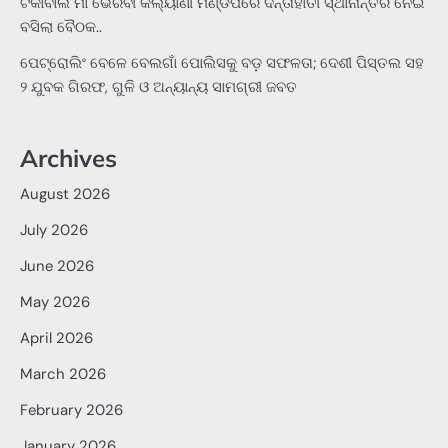
ଟିକାବାଲି ମା ଭୈରବୀ କଲ୍ୟାଣୀ ମଣ୍ଡପରେ ଦନ୍ତାହାତୀ ସ୍ଥାନାନ୍ତର ନେଇ
ବସିଲା ବୈଠକ..
ପେଟ୍ରୋଲିଂ ବେଳେ ବେଲଗାଁ ପୋଲିସକୁ ବଡ଼ ସଫଳତା; ଦେଶୀ ପିସ୍ତଲ ସହ
୨ ଯୁବକ ଗିରଫ, ଗୁଳି ଓ ଅନ୍ୟାନ୍ୟ ସାମଗ୍ରୀ ଜବତ
Archives
August 2026
July 2026
June 2026
May 2026
April 2026
March 2026
February 2026
January 2026