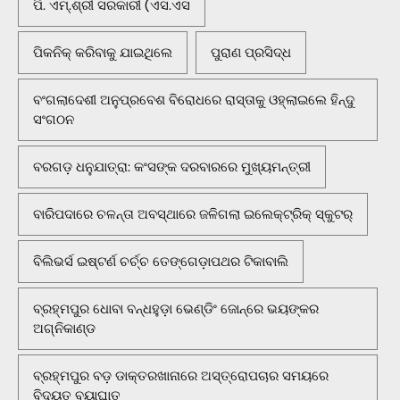
ପି. ଏମ୍.ଶ୍ରୀ ସରକାରୀ (ଏସ.ଏସ
ପିକନିକ୍‌ କରିବାକୁ ଯାଇଥିଲେ
ପୁରାଣ ପ୍ରସିଦ୍ଧ
ବଂଗଲାଦେଶୀ ଅନୁପ୍ରବେଶ ବିରୋଧରେ ରାସ୍ତାକୁ ଓହ୍ଲାଇଲେ ହିନ୍ଦୁ
ସଂଗଠନ
ବରଗଡ଼ ଧନୁଯାତ୍ରା: କଂସଙ୍କ ଦରବାରରେ ମୁଖ୍ୟମନ୍ତ୍ରୀ
ବାରିପଦାରେ ଚଳନ୍ତା ଅବସ୍ଥାରେ ଜଳିଗଲା ଇଲେକ୍ଟ୍ରିକ୍ ସ୍କୁଟର୍
ବିଲିଭର୍ସ ଇଷ୍ଟର୍ଣ ଚର୍ଚ୍ଚ ତେଙ୍ଗେଡ଼ାପଥର ଟିକାବାଲି
ବ୍ରହ୍ମପୁର ଧୋବା ବନ୍ଧହୁଡ଼ା ଭେଣ୍ଡିଂ ଜୋନ୍‌ରେ ଭୟଙ୍କର
ଅଗ୍ନିକାଣ୍ଡ
ବ୍ରହ୍ମପୁର ବଡ଼ ଡାକ୍ତରଖାନାରେ ଅସ୍ତ୍ରୋପଚାର ସମୟରେ
ବିଦ୍ୟୁତ ବ୍ୟାଘାତ