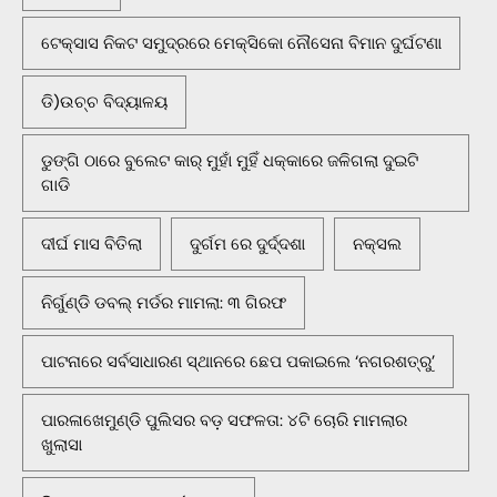
ଟେକ୍ସାସ ନିକଟ ସମୁଦ୍ରରେ ମେକ୍ସିକୋ ନୌସେନା ବିମାନ ଦୁର୍ଘଟଣା
ଡି)ଉଚ୍ଚ ବିଦ୍ୟାଳୟ
ଡୁଙ୍ଗି ଠାରେ ବୁଲେଟ କାର୍ ମୁହାଁ ମୁହିଁ ଧକ୍କାରେ ଜଳିଗଲା ଦୁଇଟି
ଗାଡି
ଦୀର୍ଘ ମାସ ବିତିଲା
ଦୁର୍ଗମ ରେ ଦୁର୍ଦ୍ଦଶା
ନକ୍ସଲ
ନିର୍ଗୁଣ୍ଡି ଡବଲ୍ ମର୍ଡର ମାମଲା: ୩ ଗିରଫ
ପାଟନାରେ ସର୍ବସାଧାରଣ ସ୍ଥାନରେ ଛେପ ପକାଇଲେ ‘ନଗରଶତ୍ରୁ’
ପାରଳାଖେମୁଣ୍ଡି ପୁଲିସର ବଡ଼ ସଫଳତା: ୪ଟି ଚୋରି ମାମଲାର
ଖୁଲାସା