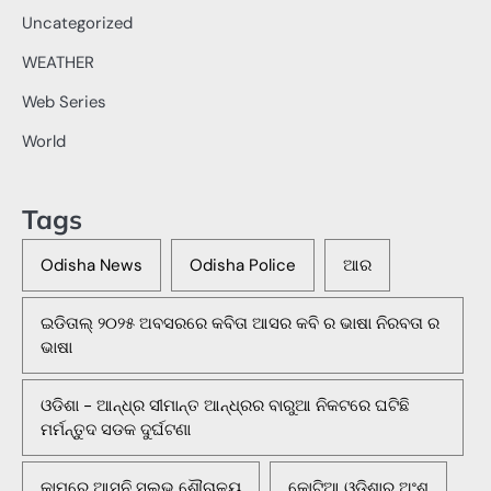
Uncategorized
WEATHER
Web Series
World
Tags
Odisha News
Odisha Police
ଆର
ଇଡିତାଲ୍ ୨୦୨୫ ଅବସରରେ କବିତା ଆସର କବି ର ଭାଷା ନିରବତା ର
ଭାଷା
ଓଡିଶା - ଆନ୍ଧ୍ର ସୀମାନ୍ତ ଆନ୍ଧ୍ରର ବାରୁଆ ନିକଟରେ ଘଟିଛି
ମର୍ମନ୍ତୁଦ ସଡକ ଦୁର୍ଘଟଣା
କାମରେ ଆସୁନି ସୁଲଭ ଶୌଚାଳୟ
କୋଟିଆ ଓଡ଼ିଶାର ଅଂଶ