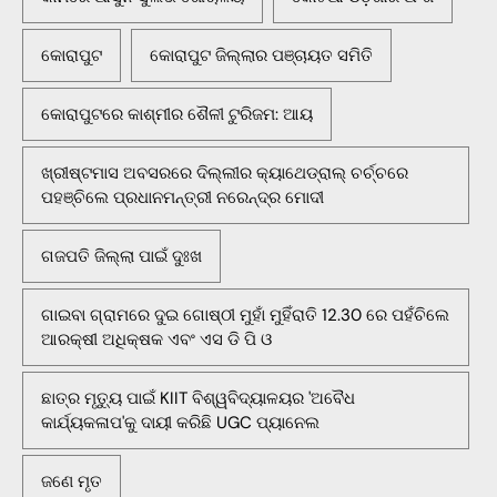
କୋରାପୁଟ
କୋରାପୁଟ ଜିଲ୍ଲାର ପଞ୍ଚାୟତ ସମିତି
କୋରାପୁଟରେ କାଶ୍ମୀର ଶୈଳୀ ଟୁରିଜମ: ଆୟ
ଖ୍ରୀଷ୍ଟମାସ ଅବସରରେ ଦିଲ୍ଲୀର କ୍ୟାଥେଡ୍ରାଲ୍ ଚର୍ଚ୍ଚରେ
ପହଞ୍ଚିଲେ ପ୍ରଧାନମନ୍ତ୍ରୀ ନରେନ୍ଦ୍ର ମୋଦୀ
ଗଜପତି ଜିଲ୍ଲା ପାଇଁ ଦୁଃଖ
ଗାଇବା ଗ୍ରାମରେ ଦୁଇ ଗୋଷ୍ଠୀ ମୁହାଁ ମୁହିଁରାତି 12.30 ରେ ପହଁଚିଲେ
ଆରକ୍ଷୀ ଅଧିକ୍ଷକ ଏବଂ ଏସ ଡି ପି ଓ
ଛାତ୍ର ମୃତ୍ୟୁ ପାଇଁ KIIT ବିଶ୍ୱବିଦ୍ୟାଳୟର 'ଅବୈଧ
କାର୍ଯ୍ୟକଳାପ'କୁ ଦାୟୀ କରିଛି UGC ପ୍ୟାନେଲ
ଜଣେ ମୃତ