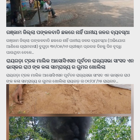
ଗଞ୍ଜାମ ଜିଲ୍ଲା ପଙ୍କଳବାଡି ଛକରେ ନାହିଁ ପାନୀୟ ଜଳର ବ୍ୟବସ୍ଥା
ଗଞ୍ଜାମ ଜିଲ୍ଲା ପଙ୍କଳବାଡି ଛକରେ ନାହିଁ ପାନୀୟ ଜଳର ବ୍ୟବସ୍ଥା (ଅଭିଯୋଗ
ଆଣିଲେ ଗ୍ରାମବାସୀ) ବୁଗୁଡ଼ା ୩୧/୦୫/୨୬ ଗ୍ରୀଷ୍ମ ପ୍ରବାହ ଦିନକୁ ଦିନ ବୃଦ୍ଧି
ପାଉଥିବା ବେଳେ…
ରାୟଗଡ଼ା ଟ୍ରକ ମାଲିକ ଆସୋସିଏସନ ପୂର୍ବତନ ରାଜ୍ୟସଭା ସାଂସଦ ଏନ
ଭାସ୍କର ରାଓ ଙ୍କ କଳା ସାମ୍ରାଜ୍ୟ ର ଗୁମର ଖୋଲିଲା
ରାୟଗଡ଼ା ଟ୍ରକ ମାଲିକ ଆସୋସିଏସନ ପୂର୍ବତନ ରାଜ୍ୟସଭା ସାଂସଦ ଏନ ଭାସ୍କର ରାଓ
ଙ୍କ କଳା ସାମ୍ରାଜ୍ୟ ର ଗୁମର ଖୋଲିଲା ରାୟଗଡ଼ ତା ୦୧/୦୮/୨୫ ରାୟଗଡ…