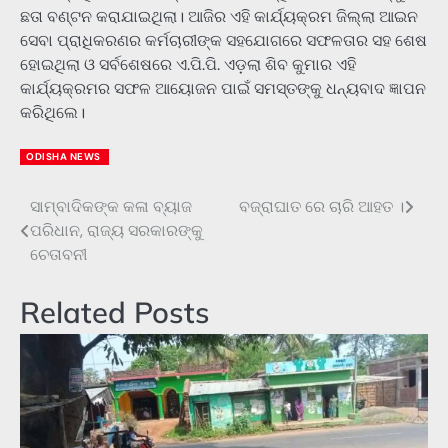
ଛତା ବଣ୍ଟନ କରାଯାଇଥିଲା। ଆଜିର ଏହି କାର୍ଯ୍ୟକ୍ରମ ଜିଲ୍ଲା ଆଇନ
ସେବା ପ୍ରାଧିକରଣର କର୍ମଚାରୀଙ୍କ ସହଯୋଗରେ ସଫଳତାର ସହ ଶେଷ
ହୋଇଥିଲା ଓ ସର୍ବଶେଷରେ ଏ.ପି.ପି. ଏଡ଼ଲା ଶିବ କୁମାର ଏହି
କାର୍ଯ୍ୟକ୍ରମର ସଫଳ ଆୟୋଜନ ପାଇଁ ସମସ୍ତଙ୍କୁ ଧନ୍ୟବାଦ ଜ୍ଞାପନ
କରିଥିଲେ।
ODISHA NEWS
ସାମ୍ବାଦିକଙ୍କ କଳା ବ୍ୟାଜ
ବଜ୍ରାଘାତ ରେ ଚାରି ଆହତ ।
Post
ପରିଧାନ, ରାଜ୍ୟ ସରକାରଙ୍କୁ
navigation
ଚେତାବନୀ
Related Posts