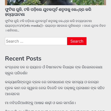
ଫୁଟିଲା ଗୁଳି, ଟଳି ପଡ଼ିଲେ ଯୁବକପୂର୍ବ ଶତୃତାକୁ କେନ୍ଦ୍ର କରି
ହତ୍ୟାଘାଟଣା
ଫୁଟିଲା ଗୁଳି, ଟଳି ପଡ଼ିଲେ ଯୁବକପୂର୍ବ ଶତୃତାକୁ କେନ୍ଦ୍ର କରି ହତ୍ୟାଘାଟଣା
ରାୟଗଡ଼ା,୧୦/୫(info media))- ରାୟଗଡ଼ା ସହରରେ ଗୁଳିକାଣ୍ଡ । ଜଣେ ଯୁବକ ନିହତ
। ଶନିବାର…
Search
for:
Recent Posts
କଂଗ୍ରେସ ଦଳ ର ରାୟଗଡ ଓଁ ବିଷମକଟକ ବିଧାୟକ ଙ୍କ ରିଭୋଲକୋଣା
ସ୍କୁଲ ପରିଦର୍ଶନ
କଲ୍ୟାଣସିଙ୍ଗପୁର ବ୍ଲକ ରେ ଜନସାଧାରଣ ଙ୍କ ସମସ୍ୟା ଓ ଉନୟନ
ମୂଳକ କାମ ରେ ସ୍ୱଛତା ନେଇ ବିଜେଡି ଦଳ ପକ୍ଷରୁ ପ୍ରସାଶନ ଙ୍କ ସହିତ
ଆଲୋଚନା
ମା ମଝିଘରିଆଣୀଙ୍କୁ ଆଷାଢ ଶାଢ଼ୀ ଓ ଭାର ସମର୍ପଣ।