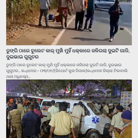
ଡୁଙ୍ଗି ଠାରେ ବୁଲେଟ କାର୍ ମୁହାଁ ମୁହିଁ ଧକ୍କାରେ ଜଳିଗଲା ଦୁଇଟି ଗାଡି,
ଦୁଇଭାଇ ଗୁରୁତର
ଡୁଙ୍ଗି ଠାରେ ବୁଲେଟ କାର୍ ମୁହାଁ ମୁହିଁ ଧକ୍କାରେ ଜଳିଗଲା ଦୁଇଟି ଗାଡି, ଦୁଇଭାଇ
ଗୁରୁତର… କନ୍ଧମାଳ:- ୦୩/୦୧/(ରିପୋର୍ଟ କୁନା ଦିଗାଲ)କନ୍ଧମାଳ ଜିଲ୍ଲା ଟିକାବାଲି
ଥାନା ଅଧିନସ୍ଥ…