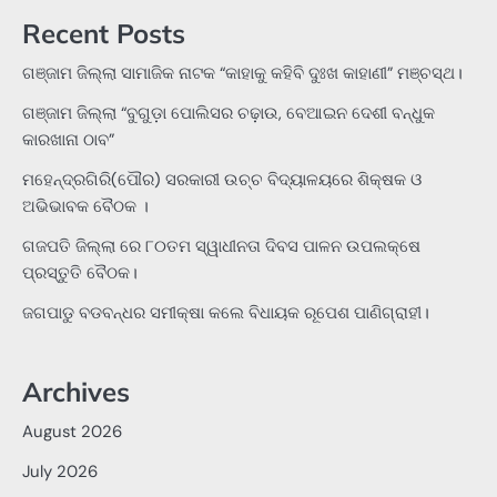
Recent Posts
ଗଞ୍ଜାମ ଜିଲ୍ଲା ସାମାଜିକ ନାଟକ “କାହାକୁ କହିବି ଦୁଃଖ କାହାଣୀ” ମଞ୍ଚସ୍ଥ।
ଗଞ୍ଜାମ ଜିଲ୍ଲା “ବୁଗୁଡ଼ା ପୋଲିସର ଚଢ଼ାଉ, ବେଆଇନ ଦେଶୀ ବନ୍ଧୁକ
କାରଖାନା ଠାବ”
ମହେନ୍ଦ୍ରଗିରି(ପୌର) ସରକାରୀ ଉଚ୍ଚ ବିଦ୍ୟାଳୟରେ ଶିକ୍ଷକ ଓ
ଅଭିଭାବକ ବୈଠକ ।
ଗଜପତି ଜିଲ୍ଲା ରେ ୮୦ତମ ସ୍ୱାଧୀନତା ଦିବସ ପାଳନ ଉପଲକ୍ଷେ
ପ୍ରସ୍ତୁତି ବୈଠକ।
ଜଗପାଡୁ ବଡବନ୍ଧର ସମୀକ୍ଷା କଲେ ବିଧାୟକ ରୂପେଶ ପାଣିଗ୍ରାହୀ।
Archives
August 2026
July 2026