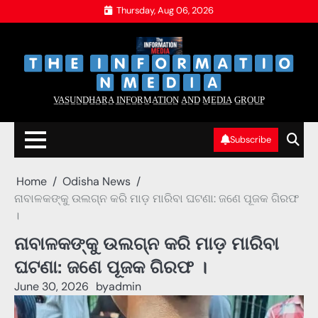
Skip
Thursday, Aug 06, 2026
to
content
‌
‌
V̲A̲S̲U̲N̲D̲H̲A̲R̲A̲ I̲N̲F̲O̲R̲M̲A̲T̲I̲O̲N̲ A̲N̲D̲ M̲E̲D̲I̲A̲ G̲R̲O̲U̲P̲
Subscribe
Home
Odisha News
ନାବାଳକଙ୍କୁ ଉଲଗ୍ନ କରି ମାଡ଼ ମାରିବା ଘଟଣା: ଜଣେ ପୂଜକ ଗିରଫ
।
ନାବାଳକଙ୍କୁ ଉଲଗ୍ନ କରି ମାଡ଼ ମାରିବା
ଘଟଣା: ଜଣେ ପୂଜକ ଗିରଫ ।
June 30, 2026
by
admin