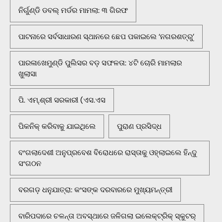
ନିର୍ଗୁଣ୍ଡି ଡବଲ୍ ମର୍ଡର ମାମଲା: ୩ ଗିରଫ
ପାଟନାରେ ସର୍ବସାଧାରଣ ସ୍ଥାନରେ ଛେପ ପକାଇଲେ ‘ନଗରଶତ୍ରୁ’
ପାରଳାଖେମୁଣ୍ଡି ପୁଲିସର ବଡ଼ ସଫଳତା: ୪ଟି ଚୋରି ମାମଲାର
ଖୁଲାସା
ପି. ଏମ୍.ଶ୍ରୀ ସରକାରୀ (ଏସ.ଏସ
ପିକନିକ୍‌ କରିବାକୁ ଯାଇଥିଲେ
ପୁରାଣ ପ୍ରସିଦ୍ଧ
ବଂଗଲାଦେଶୀ ଅନୁପ୍ରବେଶ ବିରୋଧରେ ରାସ୍ତାକୁ ଓହ୍ଲାଇଲେ ହିନ୍ଦୁ
ସଂଗଠନ
ବରଗଡ଼ ଧନୁଯାତ୍ରା: କଂସଙ୍କ ଦରବାରରେ ମୁଖ୍ୟମନ୍ତ୍ରୀ
ବାରିପଦାରେ ଚଳନ୍ତା ଅବସ୍ଥାରେ ଜଳିଗଲା ଇଲେକ୍ଟ୍ରିକ୍ ସ୍କୁଟର୍