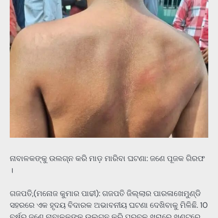
ନାବାଳକଙ୍କୁ ଉଲଗ୍ନ କରି ମାଡ଼ ମାରିବା ଘଟଣା: ଜଣେ ପୂଜକ ଗିରଫ
।
ଗଜପତି,(ମନୋଜ କୁମାର ପାଢୀ): ଗଜପତି ଜିଲ୍ଲାର ପାରଳାଖେମୁଣ୍ଡି
ସହରରେ ଏକ ହୃଦୟ ବିଦାରକ ଅଭାବନୀୟ ଘଟଣା ଦେଖିବାକୁ ମିଳିଛି. 10
ବର୍ଷର ଜଣେ ନାବାଳକଙ୍କୁ ଉଲଗ୍ନ କରି ପ୍ରବଳ ଖରାରେ ଖୁଣ୍ଟରେ