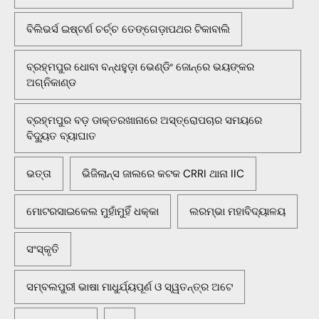
ବିଲିଭର୍ସ ଇଷ୍ଟର୍ଣ ଚର୍ଚ୍ଚ ତେଙ୍ଗେଡ଼ାପଥର ଟିକାବାଲି
ବ୍ରହ୍ମପୁର ଧୋବା ବନ୍ଧହୁଡ଼ା ଭେଣ୍ଡିଂ ଜୋନ୍‌ରେ ଭୟଙ୍କର
ଅଗ୍ନିକାଣ୍ଡ
ବ୍ରହ୍ମପୁର ବଡ଼ ଡାକ୍ତରଖାନାରେ ଅସ୍ତ୍ରୋପଚାର ସମୟରେ
ବିଦ୍ୟୁତ ବ୍ୟାଘାତ
ଭତ୍ତା
ଭିଜିଲାନ୍ସ ଜାଲରେ କଟକ CRRI ଥାନା IIC
ମୋଟରସାଇକେଲ ମୁହାଁମୁହିଁ ଧକ୍କା
ଲରମ୍ଭା ମହାବିଦ୍ୟାଳୟ
ସଂସ୍କୃତି
ସମ୍ବଲପୁରୀ ଭାଷା ମାଧୁର୍ଯ୍ୟପୂର୍ଣ ଓ ସ୍ୱତନ୍ତ୍ର ଅଟେ