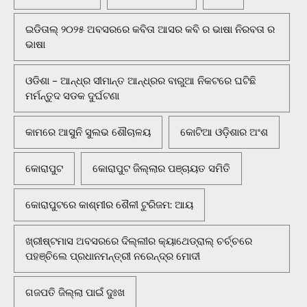
ଇଡିତାଲ୍ ୨୦୨୫ ଅବସରରେ କବିତା ଆସର କବି ର ଭାଷା ନିରବତା ର
ଭାଷା
ଓଡିଶା - ଆନ୍ଧ୍ର ସୀମାନ୍ତ ଆନ୍ଧ୍ରର ବାରୁଆ ନିକଟରେ ଘଟିଛି
ମର୍ମନ୍ତୁଦ ସଡକ ଦୁର୍ଘଟଣା
କାମରେ ଆସୁନି ସୁଲଭ ଶୌଚାଳୟ
କୋଟିଆ ଓଡ଼ିଶାର ଅଂଶ
କୋରାପୁଟ
କୋରାପୁଟ ଜିଲ୍ଲାର ପଞ୍ଚାୟତ ସମିତି
କୋରାପୁଟରେ କାଶ୍ମୀର ଶୈଳୀ ଟୁରିଜମ: ଆୟ
ଖ୍ରୀଷ୍ଟମାସ ଅବସରରେ ଦିଲ୍ଲୀର କ୍ୟାଥେଡ୍ରାଲ୍ ଚର୍ଚ୍ଚରେ
ପହଞ୍ଚିଲେ ପ୍ରଧାନମନ୍ତ୍ରୀ ନରେନ୍ଦ୍ର ମୋଦୀ
ଗଜପତି ଜିଲ୍ଲା ପାଇଁ ଦୁଃଖ