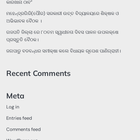
କାରଖାନା ଠାବ”
ମହେନ୍ଦ୍ରଗିରି(ପୌର) ସରକାରୀ ଉଚ୍ଚ ବିଦ୍ୟାଳୟରେ ଶିକ୍ଷକ ଓ
ଅଭିଭାବକ ବୈଠକ ।
ଗଜପତି ଜିଲ୍ଲା ରେ ୮୦ତମ ସ୍ୱାଧୀନତା ଦିବସ ପାଳନ ଉପଲକ୍ଷେ
ପ୍ରସ୍ତୁତି ବୈଠକ।
ଜଗପାଡୁ ବଡବନ୍ଧର ସମୀକ୍ଷା କଲେ ବିଧାୟକ ରୂପେଶ ପାଣିଗ୍ରାହୀ।
Recent Comments
Meta
Log in
Entries feed
Comments feed