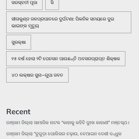
ସରସ୍ବତୀ ପୂଜା
ସି
ସୀତାକୁଣ୍ଡ ଜଳପ୍ରପାତରେ ଦୁର୍ଘଟଣା: ପିକନିକ ସମୟରେ ଦୁଇ
ଭାଇଙ୍କ ମୃତ୍ୟୁ
ସୁରକ୍ଷା
୧୫ ବର୍ଷ ହେଲା ୨ଟି ପେନସନ ପାଉଛନ୍ତି ଅବସରପ୍ରାପ୍ତ ଶିକ୍ଷକ
୪୦ ଲକ୍ଷର ସୁନା–ରୁପା ଜବତ
Recent
ଗଞ୍ଜାମ ଜିଲ୍ଲା ସାମାଜିକ ନାଟକ “କାହାକୁ କହିବି ଦୁଃଖ କାହାଣୀ” ମଞ୍ଚସ୍ଥ।
ଗଞ୍ଜାମ ଜିଲ୍ଲା “ବୁଗୁଡ଼ା ପୋଲିସର ଚଢ଼ାଉ, ବେଆଇନ ଦେଶୀ ବନ୍ଧୁକ