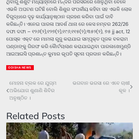
ଥିବାରୁ ଶିଶୁଟି ମଧ୍ୟାହ୍ନରେ ମନ୍ଦିର ପରିସରରେ ଖେଳୁଥିବା ବେଳେ
ଏଭଳି ଅଘଟଣ ଘଟିଛି ବୋଲି ଶିଶୁର ସଂପର୍କୀୟ କହିବା ସହ ଏଭଳି ଲୋକ
ବିରୁଦ୍ଧରେ ଦୃଢ଼ କାର୍ଯ୍ୟାନୁଷ୍ଠାନ ଗ୍ରହଣ କରିବା ପାଇଁ ଦାବି
କରିଛନ୍ତି। ଏନେଇ ପାରଳା ଆଦର୍ଶ ଥାନା ରେ କେସ ନମ୍ବର 262/26
ଦଫା ଦଫା – ୧୨୬(୨),୧୨୭(୨),୧୯୬,୧୧୫(୨),୩୫୨(୨), ୭୫ jj act, 12
ପୋସ୍କ ଏକ୍ଟ ରେ ମାମଲା ରୁଜୁ କରାଯାଇ ସମ୍ପୃକ୍ତ ପୂଜକ ବଳରାମ
ପଣ୍ଡାଙ୍କୁ ଗିରଫ କରି କୋୖର୍ଟଚାଲାଣ କରାଯାଇଥିବା ପାରଳାଖେମୁଣ୍ଡି
ଆଇଆଇସି ପ୍ରଶାନ୍ତ କୁମାର ଭୂପତି ସୂଚନା ପ୍ରଦାନ କରିଛନ୍ତି।
ODISHA NEWS
ମୋହନା ବ୍ଲକ ରେ ଯୁଗ୍ମ
ଭଗବାନ ଭରସା ରେ ଏବେ ଚାଷୀ
Post
ଅଭିଯୋଗ ଶୁଣାଣି ଶିବିର
କୂଳ ।
navigation
ଅନୁଷ୍ଠିତ ।
Related Posts