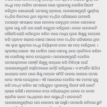
ବାନ୍ଧି ମାଡ଼ ମାରିବା ଘଟଣାରେ ଜଣେ ପୂଜକଙ୍କୁ ପୋଲିସ ଗିରଫ
କରିଥିବା ଜଣାଯାଇଛି. ଘଟଣାରୁ ପ୍ରକାଶ, ପାରଳାଖେମୁଣ୍ଡି ଗୁଣ୍ଡିଚା
ମନ୍ଦିର ନିକଟରେ ଥିବା ହନୁମାନ ମନ୍ଦିର ପରିସରରେ ଗତକାଲି
ଅପରାହ୍ନ ସମୟରେ ଜଣେ ନାବାଳକ ଖେଳୁଥିବା ବେଳେ ସେଠାକାର
ପୂଜକ ତାକୁ ଧରି ତାର ଚୋରି କରୁଥିବା କହିଥିଲେ। ତେବେ ନାବାଳକଟି
କୌଣସି ଚୋରି କରିନଥିବା କହିବା ପରେ ମଧ୍ୟ ପୂଜକ ଶିଶୁକୁ ଲଙ୍ଗଳା
କରି ପ୍ରବଳ ଖରାରେ ଖୋଲା ଆକାଶ ତଳେ ମନ୍ଦିର ପରିସରରେ ଥିବା
ଏକ ଲୁହା ଖୁଣ୍ଟରେ ବାନ୍ଧି ନିର୍ଯ୍ୟାତନା ଦେବା ସହ ମାଡ଼ ମାରିଥିଲେ ।
ସ୍ଥାନୀୟ ଲୋକେ ଏହା ଦେଖିବା ପରେ ସେଠାକୁ ଯାଇ ପ୍ରତିବାଦ କରିବା
ସହ ପୋଲିସକୁ ଖବର ଦେଇଥିଲେ। ପାରଳାଖେମୁଣ୍ଡି ପୋଲିସ
ଘଟଣାସ୍ଥଳରେ ପହଞ୍ଚି ଶିଶୁକୁ ଉଦ୍ଧାର କରି ଚିକିତ୍ସା ପାଇଁ
ପାରଳାଖେମୁଣ୍ଡି ହସ୍ପିଟାଲରେ ଭର୍ତ୍ତି କରିଥିଲେ। ଏ ସଂପର୍କିତ ଭିଡିଓ
ଭାଇରାଲ ହେବା ପରେ ଶିଶୁ ମଙ୍ଗଳ ସମିତି ପାରଳା ଥାନାରେ ଘଟଣା
ନେଇ ଏତଲା ଦେଇଥିଲେ। ଏହି ଆଧାରରେ ପୋଲିସ ଏକ ମାମଲା ରୁଜୁ
କରି ତଦନ୍ତ କରିବା ସହ ଅଭିଯୁକ୍ତ ପୂଜକଙ୍କୁ ଗିରଫ କରି କୋର୍ଟ
ଚାଲାଣ କରିଛି। ନାବାଳକର ବାପା ମରିଯାଇଥିବା ବେଳେ ମା ଦାଦନ
ଶ୍ରମିକ ଭାବେ ଆନ୍ଧ୍ରରେ କାମ କରୁଛନ୍ତି। ନାବାଳକଟି
ପାରଳାଖେମୁଣ୍ଡିରେ ତାର ଜେଜେମା ସହ ରହୁଛି। ଗତକାଲି ରବିବାର ଛୁଟି