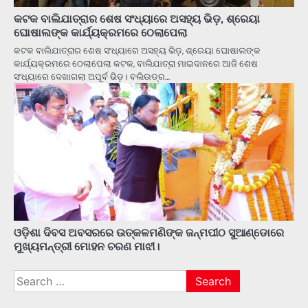
କଟକ ବାଲିଯାତ୍ରାର ଶେଷ ସଂଧ୍ୟାରେ ଅସହ୍ୟ ଭିଡ଼, ଶ୍ରେୟା
ଘୋଷାଲଙ୍କ କାର୍ଯ୍ୟକ୍ରମରେ ଠେଲାପେଲା
କଟକ ବାଲିଯାତ୍ରାର ଶେଷ ସଂଧ୍ୟାରେ ଅସହ୍ୟ ଭିଡ଼, ଶ୍ରେୟା ଘୋଷାଲଙ୍କ
କାର୍ଯ୍ୟକ୍ରମରେ ଠେଲାପେଲା କଟକ, ବାଲିଯାତ୍ରା ମାଇଦାନରେ ଆଜି ଶେଷ
ସଂଧ୍ୟାରେ ଦେଖାଗଲା ଅପୂର୍ବ ଭିଡ଼। ବଲିଉଡ୍‌ର…
ଓଡ଼ିଶା ଦିବସ ଅବସରରେ ଉତ୍କଳମଣିଙ୍କ ଜନ୍ମପୀଠ ସୁଆଣ୍ଡୋରେ
ମୁଖ୍ୟମନ୍ତ୍ରୀ ମୋହନ ଚରଣ ମାଝୀ।
Search
for: