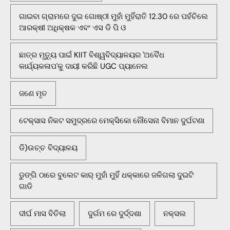
ଗାଇବା ଗ୍ରାମରେ ଦୁଇ ଗୋଷ୍ଠୀ ମୁହାଁ ମୁହିଁରାତି 12.30 ରେ ପହଁଚିଲେ
ଆରକ୍ଷୀ ଅଧିକ୍ଷକ ଏବଂ ଏସ ଡି ପି ଓ
ଛାତ୍ର ମୃତ୍ୟୁ ପାଇଁ KIIT ବିଶ୍ୱବିଦ୍ୟାଳୟର 'ଅବୈଧ
କାର୍ଯ୍ୟକଳାପ'କୁ ଦାୟୀ କରିଛି UGC ପ୍ୟାନେଲ
ଜଣେ ମୃତ
ଟେକ୍ସାସ ନିକଟ ସମୁଦ୍ରରେ ମେକ୍ସିକୋ ନୌସେନା ବିମାନ ଦୁର୍ଘଟଣା
ଡି)ଉଚ୍ଚ ବିଦ୍ୟାଳୟ
ଡୁଙ୍ଗି ଠାରେ ବୁଲେଟ କାର୍ ମୁହାଁ ମୁହିଁ ଧକ୍କାରେ ଜଳିଗଲା ଦୁଇଟି
ଗାଡି
ଦୀର୍ଘ ମାସ ବିତିଲା
ଦୁର୍ଗମ ରେ ଦୁର୍ଦ୍ଦଶା
ନକ୍ସଲ