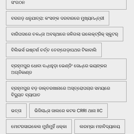
ସଂଗଠନ
ବରଗଡ଼ ଧନୁଯାତ୍ରା: କଂସଙ୍କ ଦରବାରରେ ମୁଖ୍ୟମନ୍ତ୍ରୀ
ବାରିପଦାରେ ଚଳନ୍ତା ଅବସ୍ଥାରେ ଜଳିଗଲା ଇଲେକ୍ଟ୍ରିକ୍ ସ୍କୁଟର୍
ବିଲିଭର୍ସ ଇଷ୍ଟର୍ଣ ଚର୍ଚ୍ଚ ତେଙ୍ଗେଡ଼ାପଥର ଟିକାବାଲି
ବ୍ରହ୍ମପୁର ଧୋବା ବନ୍ଧହୁଡ଼ା ଭେଣ୍ଡିଂ ଜୋନ୍‌ରେ ଭୟଙ୍କର
ଅଗ୍ନିକାଣ୍ଡ
ବ୍ରହ୍ମପୁର ବଡ଼ ଡାକ୍ତରଖାନାରେ ଅସ୍ତ୍ରୋପଚାର ସମୟରେ
ବିଦ୍ୟୁତ ବ୍ୟାଘାତ
ଭତ୍ତା
ଭିଜିଲାନ୍ସ ଜାଲରେ କଟକ CRRI ଥାନା IIC
ମୋଟରସାଇକେଲ ମୁହାଁମୁହିଁ ଧକ୍କା
ଲରମ୍ଭା ମହାବିଦ୍ୟାଳୟ