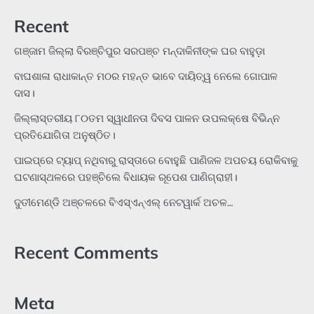
Recent
ଗଞ୍ଜାମ ଜିଲ୍ଲା ବିରଞ୍ଚିପୁର ସରପଞ୍ଚ ମନ୍ଦାକିନୀଙ୍କ ଘର ବାହୁଡ଼ା
ବାଘଶାଳା ରାଧାକାନ୍ତ ମଠର ମହନ୍ତ ଭାବେ ଦାୟିତ୍ୱ ନେଲେ ଗୋପାଳ
ଦାସ।
ଜିଲ୍ଲାସ୍ତରୀୟ ୮୦ତମ ସ୍ୱାଧୀନତା ଦିବସ ପାଳନ ଉପଲକ୍ଷେ ବିଭିନ୍ନ
ପ୍ରତିଯୋଗିତା ଅନୁଷ୍ଠିତ।
ପାଇପ୍‌ରେ ଟ୍ୟାପ୍‌ ନଥିବାରୁ ରାସ୍ତାରେ ବୋହୁଛି ପାଣିଜଳ ଅପଚୟ ରୋକିବାକୁ
ଘଟଣାସ୍ଥଳରେ ପହଞ୍ଚିଲେ ବିଧାୟକ ରୂପେଶ ପାଣିଗ୍ରାହୀ।
ଦୁତୀମେଣ୍ଡି ଅଞ୍ଚଳରେ ବିଏସ୍‌ଏନ୍‌ଏଲ୍‌ ନେଟୱାର୍କ ଅଚଳ…
Recent Comments
Meta