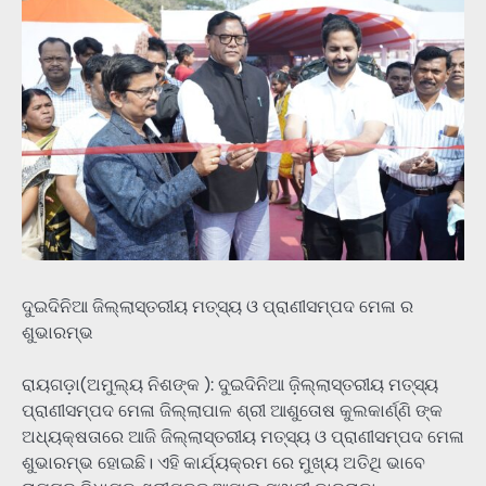
ଦୁଇଦିନିଆ ଜିଲ୍ଲାସ୍ତରୀୟ ମତ୍ସ୍ୟ ଓ ପ୍ରାଣୀସମ୍ପଦ ମେଳା ର
ଶୁଭାରମ୍ଭ
ରାୟଗଡ଼ା(ଅମୁଲ୍ୟ ନିଶଙ୍କ ): ଦୁଇଦିନିଆ ଜ଼ିଲ୍ଲାସ୍ତରୀୟ ମତ୍ସ୍ୟ
ପ୍ରାଣୀସମ୍ପଦ ମେଳା ଜିଲ୍ଲାପାଳ ଶ୍ରୀ ଆଶୁତୋଷ କୁଲକାର୍ଣ୍ଣି ଙ୍କ
ଅଧ୍ୟକ୍ଷତାରେ ଆଜି ଜିଲ୍ଲାସ୍ତରୀୟ ମତ୍ସ୍ୟ ଓ ପ୍ରାଣୀସମ୍ପଦ ମେଳା
ଶୁଭାରମ୍ଭ ହୋଇଛି। ଏହି କାର୍ଯ୍ୟକ୍ରମ ରେ ମୁଖ୍ୟ ଅତିଥି ଭାବେ