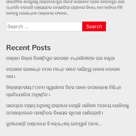
ରାଜନୈତିକ ଶତ୍ରୁତାରୁ ଆକ୍ରମଣ:ଦୁଇ ଗିରଫ।ଧରାକୋଟ ବ୍ଲକ ଗାଙ୍ଗପୁର ଥାନା
ଅନ୍ତର୍ଗତ ଝରପାରି ପଞ୍ଚାୟତର ଗମ୍ଭାରିଆ ଗ୍ରାମରେ ଚିକେନ୍ କଟା କାତିରେ ତିନି
ଜଣଙ୍କୁ ମରଣାନ୍ତକ ଆକ୍ରମଣ ଫଳରେ…
Search
for:
Recent Posts
ଗଞ୍ଜାମ ଜିଲ୍ଲା ବିରଞ୍ଚିପୁର ସରପଞ୍ଚ ମନ୍ଦାକିନୀଙ୍କ ଘର ବାହୁଡ଼ା
ବାଘଶାଳା ରାଧାକାନ୍ତ ମଠର ମହନ୍ତ ଭାବେ ଦାୟିତ୍ୱ ନେଲେ ଗୋପାଳ
ଦାସ।
ଜିଲ୍ଲାସ୍ତରୀୟ ୮୦ତମ ସ୍ୱାଧୀନତା ଦିବସ ପାଳନ ଉପଲକ୍ଷେ ବିଭିନ୍ନ
ପ୍ରତିଯୋଗିତା ଅନୁଷ୍ଠିତ।
ପାଇପ୍‌ରେ ଟ୍ୟାପ୍‌ ନଥିବାରୁ ରାସ୍ତାରେ ବୋହୁଛି ପାଣିଜଳ ଅପଚୟ ରୋକିବାକୁ
ଘଟଣାସ୍ଥଳରେ ପହଞ୍ଚିଲେ ବିଧାୟକ ରୂପେଶ ପାଣିଗ୍ରାହୀ।
ଦୁତୀମେଣ୍ଡି ଅଞ୍ଚଳରେ ବିଏସ୍‌ଏନ୍‌ଏଲ୍‌ ନେଟୱାର୍କ ଅଚଳ…