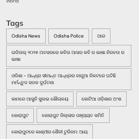
World
Tags
Odisha News
Odisha Police
ଆର
ଇଡିତାଲ୍ ୨୦୨୫ ଅବସରରେ କବିତା ଆସର କବି ର ଭାଷା ନିରବତା ର
ଭାଷା
ଓଡିଶା - ଆନ୍ଧ୍ର ସୀମାନ୍ତ ଆନ୍ଧ୍ରର ବାରୁଆ ନିକଟରେ ଘଟିଛି
ମର୍ମନ୍ତୁଦ ସଡକ ଦୁର୍ଘଟଣା
କାମରେ ଆସୁନି ସୁଲଭ ଶୌଚାଳୟ
କୋଟିଆ ଓଡ଼ିଶାର ଅଂଶ
କୋରାପୁଟ
କୋରାପୁଟ ଜିଲ୍ଲାର ପଞ୍ଚାୟତ ସମିତି
କୋରାପୁଟରେ କାଶ୍ମୀର ଶୈଳୀ ଟୁରିଜମ: ଆୟ