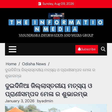
Skip
Sunday, Aug 09, 2026
to
content
‌
‌
V̲A̲S̲U̲N̲D̲H̲A̲R̲A̲ I̲N̲F̲O̲R̲M̲A̲T̲I̲O̲N̲ A̲N̲D̲ M̲E̲D̲I̲A̲ G̲R̲O̲U̲P̲
Subscribe
Home
Odisha News
ଦୁଇଦିନିଆ ଜିଲ୍ଲାସ୍ତରୀୟ ମତ୍ସ୍ୟ ଓ ପ୍ରାଣୀସମ୍ପଦ ମେଳା ର
ଶୁଭାରମ୍ଭ
ଦୁଇଦିନିଆ ଜିଲ୍ଲାସ୍ତରୀୟ ମତ୍ସ୍ୟ ଓ
ପ୍ରାଣୀସମ୍ପଦ ମେଳା ର ଶୁଭାରମ୍ଭ
January 3, 2026
by
admin