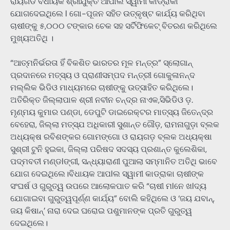
ରାୟଗଡ ବିଧାୟକ ଶ୍ରୀଯୁକ୍ତ ଆପାଲ ସ୍ୱାମୀ କାଡ୍ରାକା
ଯୋଗଦେଇଥିଲେ l ଗୋ-ପୂଜନ ସହିତ ଉତ୍କୃଷ୍ଟ କାର୍ଯ୍ୟ କରିଥିବା
ଚାଷୀଙ୍କୁ ୫,୦୦୦ ଟଙ୍କାର ଚେକ ସହ ସର୍ଟିଫିକେଟ୍ ବିତରଣ କରିଥିଲେ
ମୁଖ୍ୟଅତିଥି ।
“ଆତ୍ମନିର୍ଭରତା ହିଁ ବିକଶିତ ଭାରତର ମୂଳ ମନ୍ତ୍ର” ସ୍ଲୋଗାନ୍
ପ୍ରଦାନରେ ମତ୍ସ୍ୟ ଓ ପ୍ରାଣୀସମ୍ପଦ ମନ୍ତ୍ରୀ ଗୋକୁଳାନନ୍ଦ
ମଲ୍ଲିକ ଭିଡିଓ ମାଧ୍ୟମରେ ଚାଷୀଙ୍କୁ ଉତ୍ସାହିତ କରିଥିଲେ।
ଅତିରିକ୍ତ ଜିଲ୍ଲାପାଳ ଶ୍ରୀ ନବୀନ ଚନ୍ଦ୍ର ନାଏକ,ସିଭିଡିଓ ଡ଼.
ମୃଣ୍ମୟ କୁମାର ପଣ୍ଡା, ଡେପୁଟି ଡାଇରେକ୍ଟର ମାତ୍ସ୍ୟ ଜିତେନ୍ଦ୍ର
ବେହେରା, ଜିଲ୍ଲା ମତ୍ସ୍ଯ ଅଧିକାରୀ ସୁଶାନ୍ତ ଗୌଡ଼, ରାମନାଗୁଡ଼ା ବ୍ଲକ
ଅଧ୍ୟକ୍ଷ ରବିଶଙ୍କର ଗୋମଙ୍ଗୋ ଓ ରାୟଗଡ଼ ବ୍ଲକ ଅଧ୍ୟକ୍ଷା
ସୁଶ୍ରୀ ଟୁନି ହୁଇକା, ଜିଲ୍ଲା ପରିଷଦ ସଦସ୍ୟ ପ୍ରଶାନ୍ତ କୁଲେଶିକା,
ପଦ୍ମବତୀ ମଣ୍ଡlଙ୍ଗୀ, ସନ୍ଧ୍ୟାରାଣୀ ପୁଆଲା ସମ୍ମାନିତ ଅତିଥି ଭାବେ
ଯୋଗ ଦେଇଥିଲେ।ବିଧାୟକ ଆପlଲ ସ୍ୱାମୀ କାଡ୍ରାକା ଚାଷୀଙ୍କ
ସଂଘର୍ଷ ଓ ଗୁରୁତ୍ୱ ଉପରେ ଆଲୋକପାତ କରି “ଚାଷୀ ମlନେ ଖlଦ୍ୟ
ଯୋଗାଇବା ଗୁରୁତ୍ୱପୂର୍ଣ୍ଣ କାର୍ଯ୍ୟ” ବୋଲି କହିଥିଲେ ଓ ‘ଜୟ ଯବାନ୍,
ଜୟ କିଷାନ୍’ ନାରା ଦେଇ ଘରୋଇ ପଶୁମାନଙ୍କ ପ୍ରତି ଗୁରୁତ୍ୱ
ଦେଇଥିଲେ।