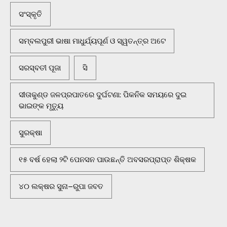
ସଂସ୍କୃତି
ସମ୍ବଲପୁରୀ ଭାଷା ମାଧୁର୍ଯ୍ୟପୂର୍ଣ ଓ ସ୍ୱତନ୍ତ୍ର ଅଟେ
ସରସ୍ବତୀ ପୂଜା
ସି
ସୀତାକୁଣ୍ଡ ଜଳପ୍ରପାତରେ ଦୁର୍ଘଟଣା: ପିକନିକ ସମୟରେ ଦୁଇ
ଭାଇଙ୍କ ମୃତ୍ୟୁ
ସୁରକ୍ଷା
୧୫ ବର୍ଷ ହେଲା ୨ଟି ପେନସନ ପାଉଛନ୍ତି ଅବସରପ୍ରାପ୍ତ ଶିକ୍ଷକ
୪୦ ଲକ୍ଷର ସୁନା–ରୁପା ଜବତ