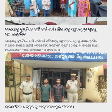
ବାତ୍ୟାକୁ ଦୃଷ୍ଟିରେ ରଖି ଗର୍ଭବତୀ ମହିଳାଙ୍କୁ ସ୍ୱତନ୍ତ୍ର ଗୃହକୁ
ସ୍ଥାନାନ୍ତରିତ
ବାତ୍ୟାକୁ ଦୃଷ୍ଟିରେ ରଖି ଗର୍ଭବତୀ ମହିଳାଙ୍କୁ ସ୍ୱତନ୍ତ୍ର ଗୃହକୁ ସ୍ଥାନାନ୍ତରିତ ।
ଗଜପତି(ମନୋଜ ପାଢୀ) –ବଙ୍ଗୋପସାଗରରେ ସୃଷ୍ଟି ହୋଇଥିବା ବାତ୍ୟା ମନ୍ଥା
ଆନ୍ଧ୍ରପ୍ରଦେଶର କାକିନାଡ଼ା ରେ ସ୍ଥଳ ଭାଗ…
ରାଜନୈତିକ ଶତ୍ରୁତାରୁ ଆକ୍ରମଣ:ଦୁଇ ଗିରଫ।