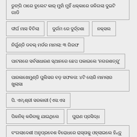
ଡୁଙ୍ଗି ଠାରେ ବୁଲେଟ କାର୍ ମୁହାଁ ମୁହିଁ ଧକ୍କାରେ ଜଳିଗଲା ଦୁଇଟି
ଗାଡି
ଦୀର୍ଘ ମାସ ବିତିଲା
ଦୁର୍ଗମ ରେ ଦୁର୍ଦ୍ଦଶା
ନକ୍ସଲ
ନିର୍ଗୁଣ୍ଡି ଡବଲ୍ ମର୍ଡର ମାମଲା: ୩ ଗିରଫ
ପାଟନାରେ ସର୍ବସାଧାରଣ ସ୍ଥାନରେ ଛେପ ପକାଇଲେ ‘ନଗରଶତ୍ରୁ’
ପାରଳାଖେମୁଣ୍ଡି ପୁଲିସର ବଡ଼ ସଫଳତା: ୪ଟି ଚୋରି ମାମଲାର
ଖୁଲାସା
ପି. ଏମ୍.ଶ୍ରୀ ସରକାରୀ (ଏସ.ଏସ
ପିକନିକ୍‌ କରିବାକୁ ଯାଇଥିଲେ
ପୁରାଣ ପ୍ରସିଦ୍ଧ
ବଂଗଲାଦେଶୀ ଅନୁପ୍ରବେଶ ବିରୋଧରେ ରାସ୍ତାକୁ ଓହ୍ଲାଇଲେ ହିନ୍ଦୁ