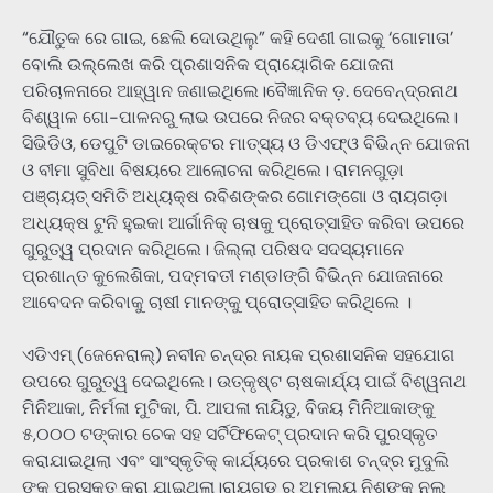
“ଯୌତୁକ ରେ ଗାଇ, ଛେଲି ଦୋଉଥିଲୁ” କହି ଦେଶୀ ଗାଇକୁ ‘ଗୋମାତା’
ବୋଲି ଉଲ୍ଲେଖ କରି ପ୍ରଶାସନିକ ପ୍ରାୟୋଗିକ ଯୋଜନା
ପରିଚାଳନାରେ ଆହ୍ୱାନ ଜଣାଇଥିଲେ।ବୈଜ୍ଞାନିକ ଡ଼. ଦେବେନ୍ଦ୍ରନାଥ
ବିଶ୍ୱାଳ ଗୋ-ପାଳନରୁ ଲାଭ ଉପରେ ନିଜର ବକ୍ତବ୍ୟ ଦେଇଥିଲେ।
ସିଭିଡିଓ, ଡେପୁଟି ଡାଇରେକ୍ଟର ମାତ୍ସ୍ୟ ଓ ଡିଏଫ୍ଓ ବିଭିନ୍ନ ଯୋଜନା
ଓ ବୀମା ସୁବିଧା ବିଷୟରେ ଆଲୋଚନା କରିଥିଲେ। ରାମନଗୁଡ଼ା
ପଞ୍ଚାୟତ୍ ସମିତି ଅଧ୍ୟକ୍ଷ ରବିଶଙ୍କର ଗୋମଙ୍ଗୋ ଓ ରାୟଗଡ଼ା
ଅଧ୍ୟକ୍ଷ ଟୁନି ହୁଇକା ଆର୍ଗାନିକ୍ ଚାଷକୁ ପ୍ରୋତ୍ସାହିତ କରିବା ଉପରେ
ଗୁରୁତ୍ୱ ପ୍ରଦାନ କରିଥିଲେ। ଜିଲ୍ଲା ପରିଷଦ ସଦସ୍ୟମାନେ
ପ୍ରଶାନ୍ତ କୁଲେଶିକା, ପଦ୍ମବତୀ ମଣ୍ଡlଙ୍ଗି ବିଭିନ୍ନ ଯୋଜନାରେ
ଆବେଦନ କରିବାକୁ ଚାଷୀ ମାନଙ୍କୁ ପ୍ରୋତ୍ସାହିତ କରିଥିଲେ ।
ଏଡିଏମ୍ (ଜେନେରାଲ୍) ନବୀନ ଚନ୍ଦ୍ର ନାୟକ ପ୍ରଶାସନିକ ସହଯୋଗ
ଉପରେ ଗୁରୁତ୍ୱ ଦେଇଥିଲେ। ଉତ୍କୃଷ୍ଟ ଚାଷକାର୍ଯ୍ୟ ପାଇଁ ବିଶ୍ୱନାଥ
ମିନିଆକା, ନିର୍ମଳା ମୁଟିକା, ପି. ଆପଳା ନାୟିଡୁ, ବିଜୟ ମିନିଆକାଙ୍କୁ
୫,୦୦୦ ଟଙ୍କାର ଚେକ ସହ ସର୍ଟିଫିକେଟ୍ ପ୍ରଦାନ କରି ପୁରସ୍କୃତ
କରାଯାଇଥିଲା ଏବଂ ସାଂସ୍କୃତିକ୍ କାର୍ଯ୍ୟରେ ପ୍ରକାଶ ଚନ୍ଦ୍ର ମୁଦୁଲି
ଙ୍କୁ ପୁରସ୍କୃତ କରା ଯାଇଥିଲା।ରାୟଗଡ ରୁ ଅମୁଲ୍ୟ ନିଶଙ୍କ ନଲ