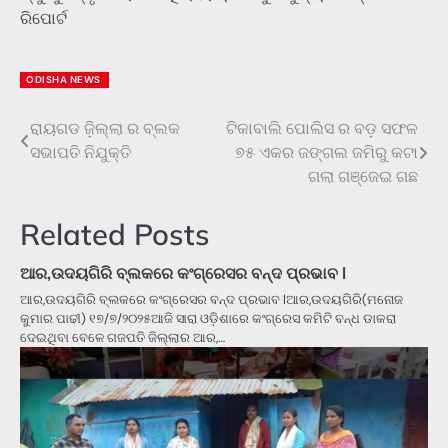
ରିପୋର୍ଟ
ODISHA NEWS
ରାୟଗଡ ଜ଼ିଲ୍ଲା ର ବ୍ଲକ
ଟିକାବାଲି ପୋଲିସ ର ବଡ଼ ସଫଳ
Post
ସଭାପତି ନିଯୁକ୍ତି
୭୫ ଏକର ଜଙ୍ଗଲ ଜମିରୁ କଟା
navigation
ଗଲା ଗଞ୍ଜେଇ ଗଛ
Related Posts
ଆର,ଉଦୟଗିରି ବ୍ଲକରେ କଂଗ୍ରେସର ବନ୍ଦ ପ୍ରଭାବ l
ଆର,ଉଦୟଗିରି ବ୍ଲକରେ କଂଗ୍ରେସର ବନ୍ଦ ପ୍ରଭାବ lଆର,ଉଦୟଗିରି(ମନୋଜ
କୁମାର ପାଢୀ) ୧୭/୭/୨୦୨୫ଆଜି ସାରା ଓଡ଼ିଶାରେ କଂଗ୍ରେସ କମିଟି ବନ୍ଧ ଡାକରା
ଦେଇଥିବା ବେଳେ ଗଜପତି ଜିଲ୍ଲାର ଆର,…