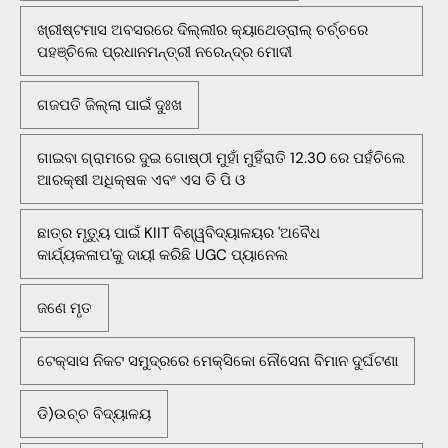
ଖ୍ରୀଷ୍ଟମାସ ଅବସରରେ ଦିଲ୍ଲୀର କ୍ୟାଥେଡ୍ରାଲ୍ ଚର୍ଚ୍ଚରେ
ପହଞ୍ଚିଲେ ପ୍ରଧାନମନ୍ତ୍ରୀ ନରେନ୍ଦ୍ର ମୋଦୀ
ଗଜପତି ଜିଲ୍ଲା ପାଇଁ ଦୁଃଖ
ଗାଇବା ଗ୍ରାମରେ ଦୁଇ ଗୋଷ୍ଠୀ ମୁହାଁ ମୁହିଁରାତି 12.30 ରେ ପହଁଚିଲେ
ଆରକ୍ଷୀ ଅଧିକ୍ଷକ ଏବଂ ଏସ ଡି ପି ଓ
ଛାତ୍ର ମୃତ୍ୟୁ ପାଇଁ KIIT ବିଶ୍ୱବିଦ୍ୟାଳୟର 'ଅବୈଧ
କାର୍ଯ୍ୟକଳାପ'କୁ ଦାୟୀ କରିଛି UGC ପ୍ୟାନେଲ
ଜଣେ ମୃତ
ଟେକ୍ସାସ ନିକଟ ସମୁଦ୍ରରେ ମେକ୍ସିକୋ ନୌସେନା ବିମାନ ଦୁର୍ଘଟଣା
ଡି)ଉଚ୍ଚ ବିଦ୍ୟାଳୟ