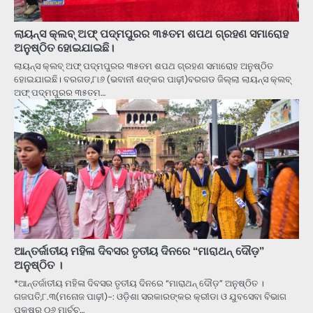
ଲାୟନ୍ସ କ୍ଲବ୍ ଅଫ୍ ପଦ୍ମପୁରର ୩୫ତମ ଶପଥ ଗ୍ରହଣ ସମାରୋହ
ଅନୁଷ୍ଠିତ ହୋଇଯାଇଛି।
ଲାୟନ୍ସ କ୍ଲବ୍ ଅଫ୍ ପଦ୍ମପୁରର ୩୫ତମ ଶପଥ ଗ୍ରହଣ ସମାରୋହ ଅନୁଷ୍ଠିତ
ହୋଇଯାଇଛି। ବରଗଡ,୮୲୬ (ଭବାନୀ ଶଙ୍କର ପାଢ଼ୀ)ବରଗଡ ଜିଲ୍ଲା ଲାୟନ୍ସ କ୍ଲବ୍
ଅଫ୍ ପଦ୍ମପୁରର ୩୫ତମ…
ଆନ୍ତର୍ଜାତୀୟ ମହିଳା ଦିବସର ତୃତୀୟ ଦିନରେ “ମାରାଥନ୍ ଦୌଡ଼”
ଅନୁଷ୍ଠିତ ।
*ଆନ୍ତର୍ଜାତୀୟ ମହିଳା ଦିବସର ତୃତୀୟ ଦିନରେ “ମାରାଥନ୍ ଦୌଡ଼” ଅନୁଷ୍ଠିତ ।
ଗଜପତି,୮.୩(ମନୋଜ ପାଢ଼ୀ)-: ଓଡ଼ିଶା ସରକାରଙ୍କର କ୍ରୀଡା ଓ ଯୁବସେବା ବିଭାଗ
ପକ୍ଷରୁ ୦୬ ମାର୍ଚ୍ଚ…