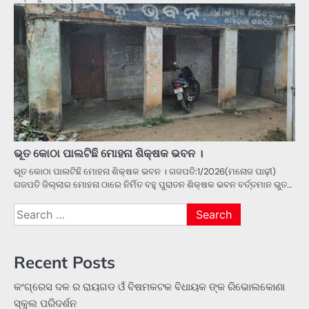
ଭୂତ କୋଠା ପାଲଟିଛି ମୋହନା ଶିକ୍ଷକ ଭବନ ।
ଭୂତ କୋଠା ପାଲଟିଛି ମୋହନା ଶିକ୍ଷକ ଭବନ । ଗଜପତି:1/2026(ମନୋଜ ପାଢ଼ୀ)
ଗଜପତି ଜିଲ୍ଲାର ମୋହନା ଠାରେ ନିର୍ମିତ ବହୁ ପୁରାତନ ଶିକ୍ଷକ ଭବନ ବର୍ତ୍ତମାନ ଭୁତ…
Search
for:
Recent Posts
କଂଗ୍ରେସ ଦଳ ର ରାୟଗଡ ଓଁ ବିଷମକଟକ ବିଧାୟକ ଙ୍କ ରିଭୋଲକୋଣା
ସ୍କୁଲ ପରିଦର୍ଶନ