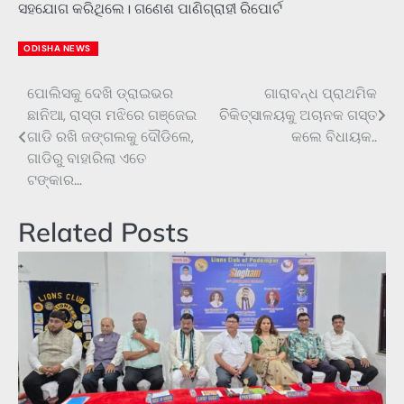
ସହଯୋଗ କରିଥିଲେ। ଗଣେଶ ପାଣିଗ୍ରାହୀ ରିପୋର୍ଟ
ODISHA NEWS
ପୋଲିସକୁ ଦେଖି ଡ୍ରାଇଭର
ଗାରାବନ୍ଧ ପ୍ରାଥମିକ
Post
ଛାନିଆ, ରାସ୍ତା ମଝିରେ ଗଞ୍ଜେଇ
ଚିିକିତ୍ସାଳୟକୁ ଅଚାନକ ଗସ୍ତ
navigation
ଗାଡି ରଖି ଜଙ୍ଗଲକୁ ଦୌଡିଲେ,
କଲେ ବିଧାୟକ..
ଗାଡିରୁ ବାହାରିଲା ଏତେ
ଟଙ୍କାର…
Related Posts