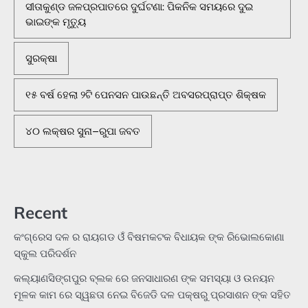
ସୀତାକୁଣ୍ଡ ଜଳପ୍ରପାତରେ ଦୁର୍ଘଟଣା: ପିକନିକ ସମୟରେ ଦୁଇ
ଭାଇଙ୍କ ମୃତ୍ୟୁ
ସୁରକ୍ଷା
୧୫ ବର୍ଷ ହେଲା ୨ଟି ପେନସନ ପାଉଛନ୍ତି ଅବସରପ୍ରାପ୍ତ ଶିକ୍ଷକ
୪୦ ଲକ୍ଷର ସୁନା–ରୁପା ଜବତ
Recent
କଂଗ୍ରେସ ଦଳ ର ରାୟଗଡ ଓଁ ବିଷମକଟକ ବିଧାୟକ ଙ୍କ ରିଭୋଲକୋଣା
ସ୍କୁଲ ପରିଦର୍ଶନ
କଲ୍ୟାଣସିଙ୍ଗପୁର ବ୍ଲକ ରେ ଜନସାଧାରଣ ଙ୍କ ସମସ୍ୟା ଓ ଉନୟନ
ମୂଳକ କାମ ରେ ସ୍ୱଛତା ନେଇ ବିଜେଡି ଦଳ ପକ୍ଷରୁ ପ୍ରସାଶନ ଙ୍କ ସହିତ