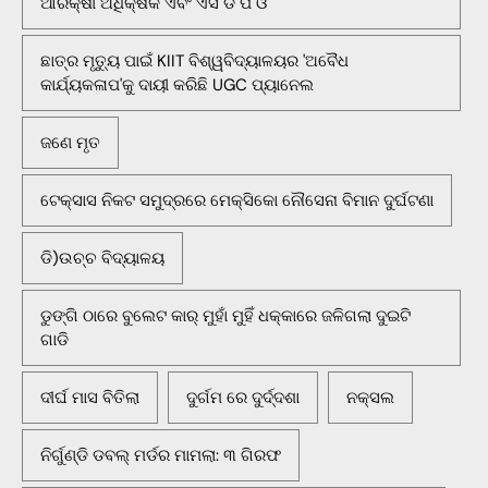
ଆରକ୍ଷୀ ଅଧିକ୍ଷକ ଏବଂ ଏସ ଡି ପି ଓ
ଛାତ୍ର ମୃତ୍ୟୁ ପାଇଁ KIIT ବିଶ୍ୱବିଦ୍ୟାଳୟର 'ଅବୈଧ
କାର୍ଯ୍ୟକଳାପ'କୁ ଦାୟୀ କରିଛି UGC ପ୍ୟାନେଲ
ଜଣେ ମୃତ
ଟେକ୍ସାସ ନିକଟ ସମୁଦ୍ରରେ ମେକ୍ସିକୋ ନୌସେନା ବିମାନ ଦୁର୍ଘଟଣା
ଡି)ଉଚ୍ଚ ବିଦ୍ୟାଳୟ
ଡୁଙ୍ଗି ଠାରେ ବୁଲେଟ କାର୍ ମୁହାଁ ମୁହିଁ ଧକ୍କାରେ ଜଳିଗଲା ଦୁଇଟି
ଗାଡି
ଦୀର୍ଘ ମାସ ବିତିଲା
ଦୁର୍ଗମ ରେ ଦୁର୍ଦ୍ଦଶା
ନକ୍ସଲ
ନିର୍ଗୁଣ୍ଡି ଡବଲ୍ ମର୍ଡର ମାମଲା: ୩ ଗିରଫ