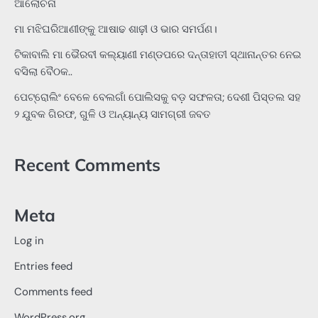
ଆଲୋଚନା
ମା ମଝିଘରିଆଣୀଙ୍କୁ ଆଷାଢ ଶାଢ଼ୀ ଓ ଭାର ସମର୍ପଣ।
ଟିକାବାଲି ମା ଭୈରବୀ କଲ୍ୟାଣୀ ମଣ୍ଡପରେ ଦନ୍ତାହାତୀ ସ୍ଥାନାନ୍ତର ନେଇ
ବସିଲା ବୈଠକ..
ପେଟ୍ରୋଲିଂ ବେଳେ ବେଲଗାଁ ପୋଲିସକୁ ବଡ଼ ସଫଳତା; ଦେଶୀ ପିସ୍ତଲ ସହ
୨ ଯୁବକ ଗିରଫ, ଗୁଳି ଓ ଅନ୍ୟାନ୍ୟ ସାମଗ୍ରୀ ଜବତ
Recent Comments
Meta
Log in
Entries feed
Comments feed
WordPress.org