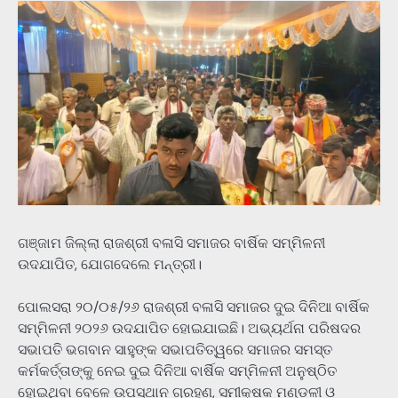
ଗଞ୍ଜାମ ଜିଲ୍ଲା ରାଜଶ୍ରୀ ବଳାସି ସମାଜର ବାର୍ଷିକ ସମ୍ମିଳନୀ
ଉଦଯାପିତ, ଯୋଗଦେଲେ ମନ୍ତ୍ରୀ।
ପୋଲସରା ୨୦/୦୫/୨୬ ରାଜଶ୍ରୀ ବଳାସି ସମାଜର ଦୁଇ ଦିନିଆ ବାର୍ଷିକ
ସମ୍ମିଳନୀ ୨୦୨୬ ଉଦଯାପିତ ହୋଇଯାଇଛି। ଅଭ୍ୟର୍ଥନା ପରିଷଦର
ସଭାପତି ଭଗବାନ ସାହୁଙ୍କ ସଭାପତିତ୍ୱରେ ସମାଜର ସମସ୍ତ
କର୍ମକର୍ତ୍ତାଙ୍କୁ ନେଇ ଦୁଇ ଦିନିଆ ବାର୍ଷିକ ସମ୍ମିଳନୀ ଅନୁଷ୍ଠିତ
ହୋଇଥିବା ବେଳେ ଉପସ୍ଥାନ ଗ୍ରହଣ, ସମୀକ୍ଷକ ମଣ୍ଡଳୀ ଓ