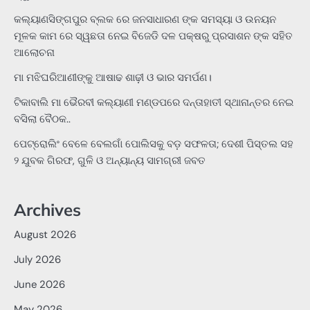
କଲ୍ୟାଣସିଙ୍ଗପୁର ବ୍ଲକ ରେ ଜନସାଧାରଣ ଙ୍କ ସମସ୍ୟା ଓ ଉନୟନ
ମୂଳକ କାମ ରେ ସ୍ୱଛତା ନେଇ ବିଜେଡି ଦଳ ପକ୍ଷରୁ ପ୍ରସାଶନ ଙ୍କ ସହିତ
ଆଲୋଚନା
ମା ମଝିଘରିଆଣୀଙ୍କୁ ଆଷାଢ ଶାଢ଼ୀ ଓ ଭାର ସମର୍ପଣ।
ଟିକାବାଲି ମା ଭୈରବୀ କଲ୍ୟାଣୀ ମଣ୍ଡପରେ ଦନ୍ତାହାତୀ ସ୍ଥାନାନ୍ତର ନେଇ
ବସିଲା ବୈଠକ..
ପେଟ୍ରୋଲିଂ ବେଳେ ବେଲଗାଁ ପୋଲିସକୁ ବଡ଼ ସଫଳତା; ଦେଶୀ ପିସ୍ତଲ ସହ
୨ ଯୁବକ ଗିରଫ, ଗୁଳି ଓ ଅନ୍ୟାନ୍ୟ ସାମଗ୍ରୀ ଜବତ
Archives
August 2026
July 2026
June 2026
May 2026