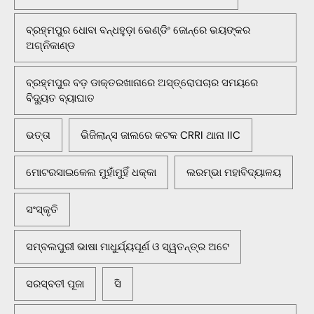
ବ୍ରହ୍ମପୁର ଧୋବା ବନ୍ଧହୁଡ଼ା ଭେଣ୍ଡିଂ ଜୋନ୍‌ରେ ଭୟଙ୍କର
ଅଗ୍ନିକାଣ୍ଡ
ବ୍ରହ୍ମପୁର ବଡ଼ ଡାକ୍ତରଖାନାରେ ଅସ୍ତ୍ରୋପଚାର ସମୟରେ
ବିଦ୍ୟୁତ ବ୍ୟାଘାତ
ଭତ୍ତା
ଭିଜିଲାନ୍ସ ଜାଲରେ କଟକ CRRI ଥାନା IIC
ମୋଟରସାଇକେଲ ମୁହାଁମୁହିଁ ଧକ୍କା
ଲରମ୍ଭା ମହାବିଦ୍ୟାଳୟ
ସଂସ୍କୃତି
ସମ୍ବଲପୁରୀ ଭାଷା ମାଧୁର୍ଯ୍ୟପୂର୍ଣ ଓ ସ୍ୱତନ୍ତ୍ର ଅଟେ
ସରସ୍ବତୀ ପୂଜା
ସି