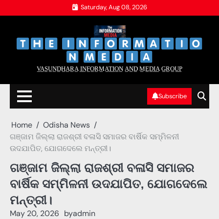
Skip
Saturday, Aug 08, 2026
to
content
‌
‌
V̲A̲S̲U̲N̲D̲H̲A̲R̲A̲ I̲N̲F̲O̲R̲M̲A̲T̲I̲O̲N̲ A̲N̲D̲ M̲E̲D̲I̲A̲ G̲R̲O̲U̲P̲
Subscribe
Home
Odisha News
ଗଞ୍ଜାମ ଜିଲ୍ଲା ରାଜଶ୍ରୀ ବଳାସି ସମାଜର ବାର୍ଷିକ ସମ୍ମିଳନୀ
ଉଦଯାପିତ, ଯୋଗଦେଲେ ମନ୍ତ୍ରୀ।
ଗଞ୍ଜାମ ଜିଲ୍ଲା ରାଜଶ୍ରୀ ବଳାସି ସମାଜର
ବାର୍ଷିକ ସମ୍ମିଳନୀ ଉଦଯାପିତ, ଯୋଗଦେଲେ
ମନ୍ତ୍ରୀ।
May 20, 2026
by
admin