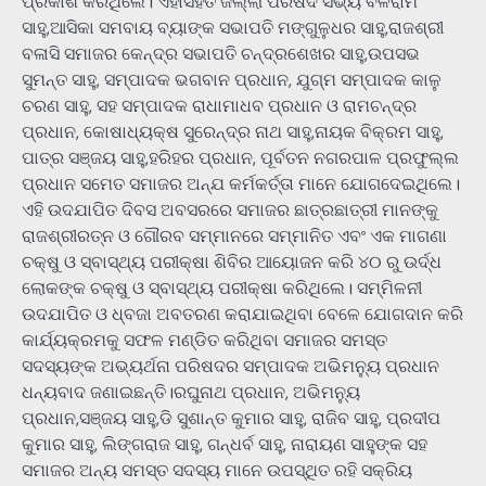
ପ୍ରକାଶ କରିଥିଲେ। ଏହାସହିତ ଜିଲ୍ଲା ପରିଷଦ ସଭ୍ୟ ବଳରାମ
ସାହୁ,ଆସିକା ସମବାୟ ବ୍ୟାଙ୍କ ସଭାପତି ମଙ୍ଗୁଳୁଧର ସାହୁ,ରାଜଶ୍ରୀ
ବଳାସି ସମାଜର କେନ୍ଦ୍ର ସଭାପତି ଚନ୍ଦ୍ରଶେଖର ସାହୁ,ଉପସଭ
ସୁମନ୍ତ ସାହୁ, ସମ୍ପାଦକ ଭଗବାନ ପ୍ରଧାନ, ଯୁଗ୍ମ ସମ୍ପାଦକ କାଳୁ
ଚରଣ ସାହୁ, ସହ ସମ୍ପାଦକ ରାଧାମାଧବ ପ୍ରଧାନ ଓ ରାମଚନ୍ଦ୍ର
ପ୍ରଧାନ, କୋଷାଧ୍ୟକ୍ଷ ସୁରେନ୍ଦ୍ର ନାଥ ସାହୁ,ନାୟକ ବିକ୍ରମ ସାହୁ,
ପାତ୍ର ସଞ୍ଜୟ ସାହୁ,ହରିହର ପ୍ରଧାନ, ପୂର୍ବତନ ନଗରପାଳ ପ୍ରଫୁଲ୍ଲ
ପ୍ରଧାନ ସମେତ ସମାଜର ଅନ୍ଯ କର୍ମକର୍ତ୍ତା ମାନେ ଯୋଗଦେଇଥିଲେ।
ଏହି ଉଦଯାପିତ ଦିବସ ଅବସରରେ ସମାଜର ଛାତ୍ରଛାତ୍ରୀ ମାନଙ୍କୁ
ରାଜଶ୍ରୀରତ୍ନ ଓ ଗୌରବ ସମ୍ମାନରେ ସମ୍ମାନିତ ଏବଂ ଏକ ମାଗଣା
ଚକ୍ଷୁ ଓ ସ୍ବାସ୍ଥ୍ୟ ପରୀକ୍ଷା ଶିବିର ଆୟୋଜନ କରି ୪୦ ରୁ ଉର୍ଦ୍ଧ
ଲୋକଙ୍କ ଚକ୍ଷୁ ଓ ସ୍ବାସ୍ଥ୍ୟ ପରୀକ୍ଷା କରିଥିଲେ। ସମ୍ମିଳନୀ
ଉଦଯାପିତ ଓ ଧ୍ବଜା ଅବତରଣ କରାଯାଇଥିବା ବେଳେ ଯୋଗଦାନ କରି
କାର୍ଯ୍ୟକ୍ରମକୁ ସଫଳ ମଣ୍ଡିତ କରିଥିବା ସମାଜର ସମସ୍ତ
ସଦସ୍ୟଙ୍କ ଅଭ୍ୟର୍ଥନା ପରିଷଦର ସମ୍ପାଦକ ଅଭିମନ୍ୟୁ ପ୍ରଧାନ
ଧନ୍ୟବାଦ ଜଣାଇଛନ୍ତି।ରଘୁନାଥ ପ୍ରଧାନ, ଅଭିମନ୍ୟୁ
ପ୍ରଧାନ,ସଞ୍ଜୟ ସାହୁ,ଡି ସୁଶାନ୍ତ କୁମାର ସାହୁ, ରାଜିବ ସାହୁ, ପ୍ରଦୀପ
କୁମାର ସାହୁ, ଲିଙ୍ଗରାଜ ସାହୁ, ଗନ୍ଧର୍ବ ସାହୁ, ନାରାୟଣ ସାହୁଙ୍କ ସହ
ସମାଜର ଅନ୍ୟ ସମସ୍ତ ସଦସ୍ୟ ମାନେ ଉପସ୍ଥିତ ରହି ସକ୍ରିୟ