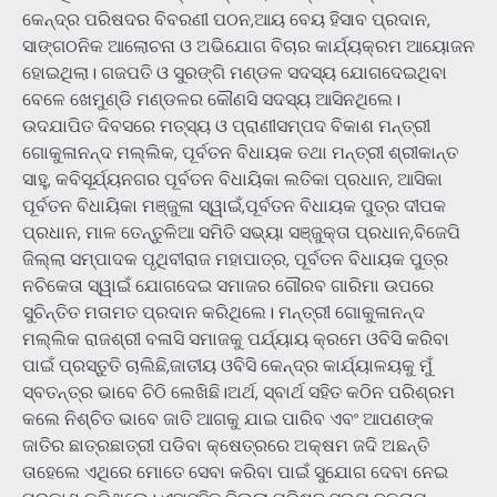
କେନ୍ଦ୍ର ପରିଷଦର ବିବରଣୀ ପଠନ,ଆୟ ବେୟ ହିସାବ ପ୍ରଦାନ,
ସାଙ୍ଗଠନିକ ଆଲୋଚନା ଓ ଅଭିଯୋଗ ବିଚାର କାର୍ଯ୍ୟକ୍ରମ ଆୟୋଜନ
ହୋଇଥିଲା। ଗଜପତି ଓ ସୁରଙ୍ଗି ମଣ୍ଡଳ ସଦସ୍ୟ ଯୋଗଦେଇଥିବା
ବେଳେ ଖେମୁଣ୍ଡି ମଣ୍ଡଳର କୌଣସି ସଦସ୍ୟ ଆସିନଥିଲେ।
ଉଦଯାପିତ ଦିବସରେ ମତ୍ସ୍ୟ ଓ ପ୍ରାଣୀସମ୍ପଦ ବିକାଶ ମନ୍ତ୍ରୀ
ଗୋକୁଳାନନ୍ଦ ମଲ୍ଲିକ, ପୂର୍ବତନ ବିଧାୟକ ତଥା ମନ୍ତ୍ରୀ ଶ୍ରୀକାନ୍ତ
ସାହୁ, କବିସୂର୍ଯ୍ୟନଗର ପୂର୍ବତନ ବିଧାୟିକା ଲତିକା ପ୍ରଧାନ, ଆସିକା
ପୂର୍ବତନ ବିଧାୟିକା ମଞ୍ଜୁଳା ସ୍ୱାଇଁ,ପୂର୍ବତନ ବିଧାୟକ ପୁତ୍ର ଦୀପକ
ପ୍ରଧାନ, ମାଳ ତେନ୍ତୁଳିଆ ସମିତି ସଭ୍ୟା ସଞ୍ଜୁକ୍ତା ପ୍ରଧାନ,ବିଜେପି
ଜିଲ୍ଲା ସମ୍ପାଦକ ପୃଥିବୀରାଜ ମହାପାତ୍ର, ପୂର୍ବତନ ବିଧାୟକ ପୁତ୍ର
ନଚିକେତା ସ୍ୱାଇଁ ଯୋଗଦେଇ ସମାଜର ଗୌରବ ଗାରିମା ଉପରେ
ସୁଚିନ୍ତିତ ମତାମତ ପ୍ରଦାନ କରିଥିଲେ। ମନ୍ତ୍ରୀ ଗୋକୁଳାନନ୍ଦ
ମଲ୍ଲିକ ରାଜଶ୍ରୀ ବଳାସି ସମାଜକୁ ପର୍ଯ୍ୟାୟ କ୍ରମେ ଓବିସି କରିବା
ପାଇଁ ପ୍ରସ୍ତୁତି ଚାଲିଛି,ଜାତୀୟ ଓବିସି କେନ୍ଦ୍ର କାର୍ଯ୍ୟାଳୟକୁ ମୁଁ
ସ୍ବତନ୍ତ୍ର ଭାବେ ଚିଠି ଲେଖିଛି।ଅର୍ଥ, ସ୍ବାର୍ଥ ସହିତ କଠିନ ପରିଶ୍ରମ
କଲେ ନିଶ୍ଚିତ ଭାବେ ଜାତି ଆଗକୁ ଯାଇ ପାରିବ ଏବଂ ଆପଣଙ୍କ
ଜାତିର ଛାତ୍ରଛାତ୍ରୀ ପଡିବା କ୍ଷେତ୍ରରେ ଅକ୍ଷମ ଜଦି ଅଛନ୍ତି
ତାହେଲେ ଏଥିରେ ମୋତେ ସେବା କରିବା ପାଇଁ ସୁଯୋଗ ଦେବା ନେଇ