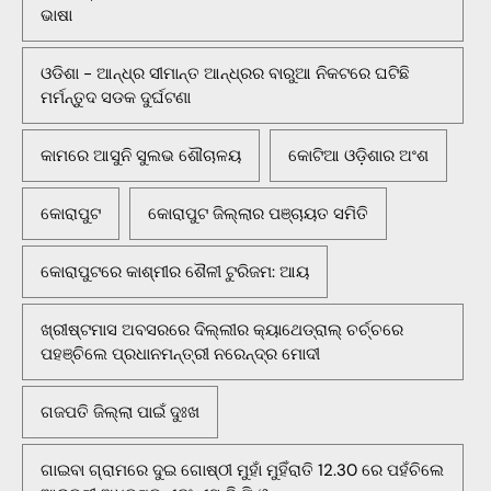
ଭାଷା
ଓଡିଶା - ଆନ୍ଧ୍ର ସୀମାନ୍ତ ଆନ୍ଧ୍ରର ବାରୁଆ ନିକଟରେ ଘଟିଛି
ମର୍ମନ୍ତୁଦ ସଡକ ଦୁର୍ଘଟଣା
କାମରେ ଆସୁନି ସୁଲଭ ଶୌଚାଳୟ
କୋଟିଆ ଓଡ଼ିଶାର ଅଂଶ
କୋରାପୁଟ
କୋରାପୁଟ ଜିଲ୍ଲାର ପଞ୍ଚାୟତ ସମିତି
କୋରାପୁଟରେ କାଶ୍ମୀର ଶୈଳୀ ଟୁରିଜମ: ଆୟ
ଖ୍ରୀଷ୍ଟମାସ ଅବସରରେ ଦିଲ୍ଲୀର କ୍ୟାଥେଡ୍ରାଲ୍ ଚର୍ଚ୍ଚରେ
ପହଞ୍ଚିଲେ ପ୍ରଧାନମନ୍ତ୍ରୀ ନରେନ୍ଦ୍ର ମୋଦୀ
ଗଜପତି ଜିଲ୍ଲା ପାଇଁ ଦୁଃଖ
ଗାଇବା ଗ୍ରାମରେ ଦୁଇ ଗୋଷ୍ଠୀ ମୁହାଁ ମୁହିଁରାତି 12.30 ରେ ପହଁଚିଲେ