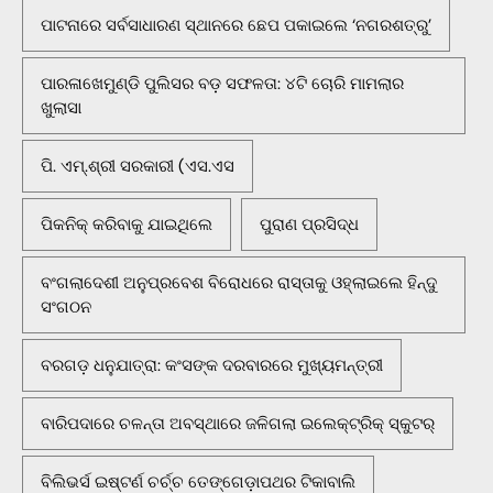
ପାଟନାରେ ସର୍ବସାଧାରଣ ସ୍ଥାନରେ ଛେପ ପକାଇଲେ ‘ନଗରଶତ୍ରୁ’
ପାରଳାଖେମୁଣ୍ଡି ପୁଲିସର ବଡ଼ ସଫଳତା: ୪ଟି ଚୋରି ମାମଲାର
ଖୁଲାସା
ପି. ଏମ୍.ଶ୍ରୀ ସରକାରୀ (ଏସ.ଏସ
ପିକନିକ୍‌ କରିବାକୁ ଯାଇଥିଲେ
ପୁରାଣ ପ୍ରସିଦ୍ଧ
ବଂଗଲାଦେଶୀ ଅନୁପ୍ରବେଶ ବିରୋଧରେ ରାସ୍ତାକୁ ଓହ୍ଲାଇଲେ ହିନ୍ଦୁ
ସଂଗଠନ
ବରଗଡ଼ ଧନୁଯାତ୍ରା: କଂସଙ୍କ ଦରବାରରେ ମୁଖ୍ୟମନ୍ତ୍ରୀ
ବାରିପଦାରେ ଚଳନ୍ତା ଅବସ୍ଥାରେ ଜଳିଗଲା ଇଲେକ୍ଟ୍ରିକ୍ ସ୍କୁଟର୍
ବିଲିଭର୍ସ ଇଷ୍ଟର୍ଣ ଚର୍ଚ୍ଚ ତେଙ୍ଗେଡ଼ାପଥର ଟିକାବାଲି