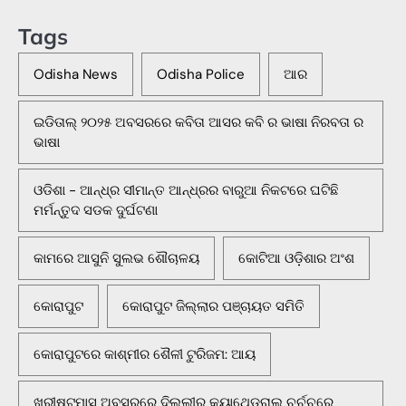
Tags
Odisha News
Odisha Police
ଆର
ଇଡିତାଲ୍ ୨୦୨୫ ଅବସରରେ କବିତା ଆସର କବି ର ଭାଷା ନିରବତା ର
ଭାଷା
ଓଡିଶା - ଆନ୍ଧ୍ର ସୀମାନ୍ତ ଆନ୍ଧ୍ରର ବାରୁଆ ନିକଟରେ ଘଟିଛି
ମର୍ମନ୍ତୁଦ ସଡକ ଦୁର୍ଘଟଣା
କାମରେ ଆସୁନି ସୁଲଭ ଶୌଚାଳୟ
କୋଟିଆ ଓଡ଼ିଶାର ଅଂଶ
କୋରାପୁଟ
କୋରାପୁଟ ଜିଲ୍ଲାର ପଞ୍ଚାୟତ ସମିତି
କୋରାପୁଟରେ କାଶ୍ମୀର ଶୈଳୀ ଟୁରିଜମ: ଆୟ
ଖ୍ରୀଷ୍ଟମାସ ଅବସରରେ ଦିଲ୍ଲୀର କ୍ୟାଥେଡ୍ରାଲ୍ ଚର୍ଚ୍ଚରେ