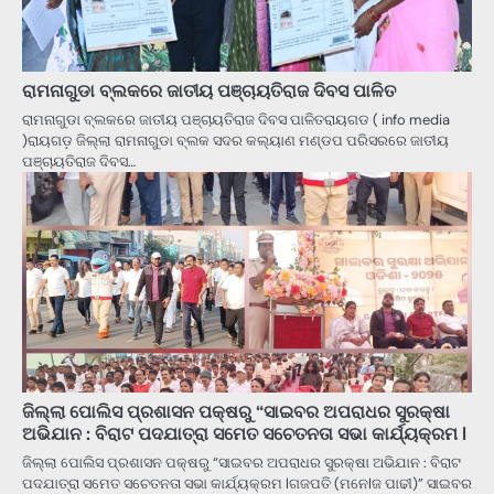
ରାମନାଗୁଡା ବ୍ଲକରେ ଜାତୀୟ ପଞ୍ଚାୟତିରାଜ ଦିବସ ପାଳିତ
ରାମନାଗୁଡା ବ୍ଲକରେ ଜାତୀୟ ପଞ୍ଚାୟତିରାଜ ଦିବସ ପାଳିତରାୟଗଡ ( info media
)ରାୟଗଡ଼ ଜିଲ୍ଲା ରାମନାଗୁଡା ବ୍ଲକ ସଦର କଲ୍ୟାଣ ମଣ୍ଡପ ପରିସରରେ ଜାତୀୟ
ପଞ୍ଚାୟତିରାଜ ଦିବସ…
ଜିଲ୍ଲା ପୋଲିସ ପ୍ରଶାସନ ପକ୍ଷରୁ “ସାଇବର ଅପରାଧର ସୁରକ୍ଷା
ଅଭିଯାନ : ବିରାଟ ପଦଯାତ୍ରା ସମେତ ସଚେତନତା ସଭା କାର୍ଯ୍ୟକ୍ରମ l
ଜିଲ୍ଲା ପୋଲିସ ପ୍ରଶାସନ ପକ୍ଷରୁ “ସାଇବର ଅପରାଧର ସୁରକ୍ଷା ଅଭିଯାନ : ବିରାଟ
ପଦଯାତ୍ରା ସମେତ ସଚେତନତା ସଭା କାର୍ଯ୍ୟକ୍ରମ lଗଜପତି (ମନେlଜ ପାଢୀ)” ସାଇବର