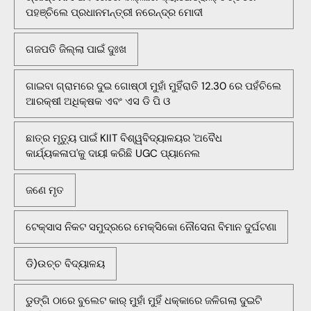
ପହଞ୍ଚିଲେ ପ୍ରଧାନମନ୍ତ୍ରୀ ନରେନ୍ଦ୍ର ମୋଦୀ
ଗଜପତି ଜିଲ୍ଲା ପାଇଁ ଦୁଃଖ
ଗାଇବା ଗ୍ରାମରେ ଦୁଇ ଗୋଷ୍ଠୀ ମୁହାଁ ମୁହିଁରାତି 12.30 ରେ ପହଁଚିଲେ
ଆରକ୍ଷୀ ଅଧିକ୍ଷକ ଏବଂ ଏସ ଡି ପି ଓ
ଛାତ୍ର ମୃତ୍ୟୁ ପାଇଁ KIIT ବିଶ୍ୱବିଦ୍ୟାଳୟର 'ଅବୈଧ
କାର୍ଯ୍ୟକଳାପ'କୁ ଦାୟୀ କରିଛି UGC ପ୍ୟାନେଲ
ଜଣେ ମୃତ
ଟେକ୍ସାସ ନିକଟ ସମୁଦ୍ରରେ ମେକ୍ସିକୋ ନୌସେନା ବିମାନ ଦୁର୍ଘଟଣା
ଡି)ଉଚ୍ଚ ବିଦ୍ୟାଳୟ
ଡୁଙ୍ଗି ଠାରେ ବୁଲେଟ କାର୍ ମୁହାଁ ମୁହିଁ ଧକ୍କାରେ ଜଳିଗଲା ଦୁଇଟି