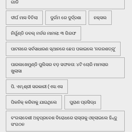
ଗାଡି
ଦୀର୍ଘ ମାସ ବିତିଲା
ଦୁର୍ଗମ ରେ ଦୁର୍ଦ୍ଦଶା
ନକ୍ସଲ
ନିର୍ଗୁଣ୍ଡି ଡବଲ୍ ମର୍ଡର ମାମଲା: ୩ ଗିରଫ
ପାଟନାରେ ସର୍ବସାଧାରଣ ସ୍ଥାନରେ ଛେପ ପକାଇଲେ ‘ନଗରଶତ୍ରୁ’
ପାରଳାଖେମୁଣ୍ଡି ପୁଲିସର ବଡ଼ ସଫଳତା: ୪ଟି ଚୋରି ମାମଲାର
ଖୁଲାସା
ପି. ଏମ୍.ଶ୍ରୀ ସରକାରୀ (ଏସ.ଏସ
ପିକନିକ୍‌ କରିବାକୁ ଯାଇଥିଲେ
ପୁରାଣ ପ୍ରସିଦ୍ଧ
ବଂଗଲାଦେଶୀ ଅନୁପ୍ରବେଶ ବିରୋଧରେ ରାସ୍ତାକୁ ଓହ୍ଲାଇଲେ ହିନ୍ଦୁ
ସଂଗଠନ