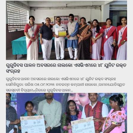
ଗୁରୁଦିବସ ପାଳନ ଅବସରରେ ନାଲକୋ ଏସଭିଏମରେ ୪୮ ୟୁନିଟ ରକ୍ତ
ସଂଗ୍ରହ
ଗୁରୁଦିବସ ପାଳନ ଅବସରରେ ନାଲକୋ ଏସଭିଏମରେ ୪୮ ୟୁନିଟ ରକ୍ତ ସଂଗ୍ରହ
ସେମିଳିଗୁଡା: ତାରିଖ ୦୫.୦୯.୨୦୨୫: ନବରତ୍ନ କମ୍ପାନୀ ନାଲକୋ ,ଦାମନଯୋଡିସ୍ଥିତ
ସରସ୍ବତୀ ବିଦ୍ୟାମନ୍ଦିରରେ ଗୁରୁଦିବସ ପାଳନ…