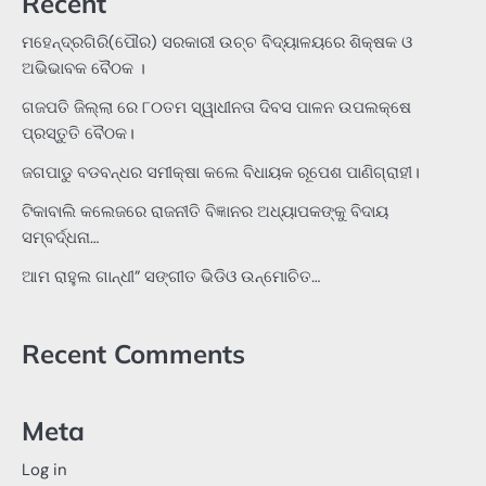
Recent
ମହେନ୍ଦ୍ରଗିରି(ପୌର) ସରକାରୀ ଉଚ୍ଚ ବିଦ୍ୟାଳୟରେ ଶିକ୍ଷକ ଓ
ଅଭିଭାବକ ବୈଠକ ।
ଗଜପତି ଜିଲ୍ଲା ରେ ୮୦ତମ ସ୍ୱାଧୀନତା ଦିବସ ପାଳନ ଉପଲକ୍ଷେ
ପ୍ରସ୍ତୁତି ବୈଠକ।
ଜଗପାଡୁ ବଡବନ୍ଧର ସମୀକ୍ଷା କଲେ ବିଧାୟକ ରୂପେଶ ପାଣିଗ୍ରାହୀ।
ଟିକାବାଲି କଲେଜରେ ରାଜନୀତି ବିଜ୍ଞାନର ଅଧ୍ୟାପକଙ୍କୁ ବିଦାୟ
ସମ୍ବର୍ଦ୍ଧନା…
ଆମ ରାହୁଲ ଗାନ୍ଧୀ” ସଙ୍ଗୀତ ଭିଡିଓ ଉନ୍ମୋଚିତ…
Recent Comments
Meta
Log in