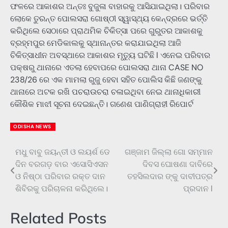
ଫଳରେ ଆକାଶର ଅନ୍ତଃ ବୁଜୁଳା ବାହାରକୁ ଆସିଯାଇଥିଲା। ପରିବାର
ଲୋକେ ତୁରନ୍ତ ପୋଲସରା ଗୋଷ୍ଠୀ ସ୍ୱାସ୍ଥ୍ୟ କେନ୍ଦ୍ରରେ ଭର୍ତ୍ତି
କରିଥିଲେ ସେଠାରେ ପ୍ରାଥମିକ ଚିକିତ୍ସା ପରେ ଗୁରୁତର ଆକାଶକୁ
ବ୍ରହ୍ମପୁର ମେଡିକାଲକୁ ସ୍ଥାନାନ୍ତର କରାଯାଇଥିଲା ଆଜି
ଚିକିତ୍ସାଧୀନ ଅବସ୍ଥାରେ ଆକାଶର ମୃତ୍ୟୁ ଘଟିଛି l ଏନେଇ ପରିବାର
ପକ୍ଷରୁ ଥାନାରେ ଏତଲା ହେବାପରେ ପୋଲସରା ଥାନା CASE NO
238/26 ରେ ଏକ ମାମଲା ରୁଜୁ ହେବା ସହିତ ପୋଲିସ କିଛି ଜଣଙ୍କୁ
ଥାନାରେ ଅଟକ ରଖି ପଚରାଉଚରା ଚଳାଇଥିବା ନେଇ ଥାନାଧିକାରୀ
କୌଶିକ ମାଝୀ ସୂଚନା ଦେଇଛନ୍ତି। ଗଣେଶ ପାଣିଗ୍ରାହୀ ରିପୋର୍ଟ
ODISHA NEWS
ମଧୁ ବାବୁ ଜୟନ୍ତୀ ଓ ଲୟର୍ଶ ଡେ
ଗଞ୍ଜାମ ଜିଲ୍ଲା ଗୋ ସମ୍ମାନ
Post
ଦିନ ବରଗଡ଼ ବାର ଏସୋସିଏସନ
ଦିବସ ଘୋଷଣା ଦାବିରେ
navigation
ଓ ନିଷ୍ଠା ପରିବାର ରକ୍ତ ଦାନ
ତହସିଲଦାର ଙ୍କୁ ଦାବୀପତ୍ର
ଶିବିରକୁ ପରିଚାଳନା କରିଥିଲେ।
ପ୍ରଦାନ l
Related Posts