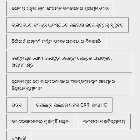
ବରଗଡ଼ ଧନୁଯାତ୍ରା: କଂସଙ୍କ ଦରବାରରେ ମୁଖ୍ୟମନ୍ତ୍ରୀ
ବାରିପଦାରେ ଚଳନ୍ତା ଅବସ୍ଥାରେ ଜଳିଗଲା ଇଲେକ୍ଟ୍ରିକ୍ ସ୍କୁଟର୍
ବିଲିଭର୍ସ ଇଷ୍ଟର୍ଣ ଚର୍ଚ୍ଚ ତେଙ୍ଗେଡ଼ାପଥର ଟିକାବାଲି
ବ୍ରହ୍ମପୁର ଧୋବା ବନ୍ଧହୁଡ଼ା ଭେଣ୍ଡିଂ ଜୋନ୍‌ରେ ଭୟଙ୍କର
ଅଗ୍ନିକାଣ୍ଡ
ବ୍ରହ୍ମପୁର ବଡ଼ ଡାକ୍ତରଖାନାରେ ଅସ୍ତ୍ରୋପଚାର ସମୟରେ
ବିଦ୍ୟୁତ ବ୍ୟାଘାତ
ଭତ୍ତା
ଭିଜିଲାନ୍ସ ଜାଲରେ କଟକ CRRI ଥାନା IIC
ମୋଟରସାଇକେଲ ମୁହାଁମୁହିଁ ଧକ୍କା
ଲରମ୍ଭା ମହାବିଦ୍ୟାଳୟ
ସଂସ୍କୃତି