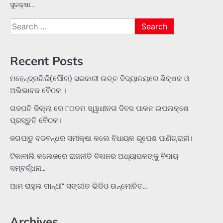
ସୁରକ୍ଷା…
Search
for:
Recent Posts
ମହେନ୍ଦ୍ରଗିରି(ପୌର) ସରକାରୀ ଉଚ୍ଚ ବିଦ୍ୟାଳୟରେ ଶିକ୍ଷକ ଓ
ଅଭିଭାବକ ବୈଠକ ।
ଗଜପତି ଜିଲ୍ଲା ରେ ୮୦ତମ ସ୍ୱାଧୀନତା ଦିବସ ପାଳନ ଉପଲକ୍ଷେ
ପ୍ରସ୍ତୁତି ବୈଠକ।
ଜଗପାଡୁ ବଡବନ୍ଧର ସମୀକ୍ଷା କଲେ ବିଧାୟକ ରୂପେଶ ପାଣିଗ୍ରାହୀ।
ଟିକାବାଲି କଲେଜରେ ରାଜନୀତି ବିଜ୍ଞାନର ଅଧ୍ୟାପକଙ୍କୁ ବିଦାୟ
ସମ୍ବର୍ଦ୍ଧନା…
ଆମ ରାହୁଲ ଗାନ୍ଧୀ” ସଙ୍ଗୀତ ଭିଡିଓ ଉନ୍ମୋଚିତ…
Archives