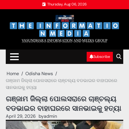
Skip
Thursday, Aug 06, 2026
to
content
‌
‌
V̲A̲S̲U̲N̲D̲H̲A̲R̲A̲ I̲N̲F̲O̲R̲M̲A̲T̲I̲O̲N̲ A̲N̲D̲ M̲E̲D̲I̲A̲ G̲R̲O̲U̲P̲
Subscribe
Home
Odisha News
ଗଞ୍ଜାମ ଜିଲ୍ଲା ପୋଲସରାରେ ଚାଞ୍ଚଲ୍ୟ ବଡଭାଇର ବାହାଘରରେ
ସାନଭାଇକୁ ହତ୍ୟା
ଗଞ୍ଜାମ ଜିଲ୍ଲା ପୋଲସରାରେ ଚାଞ୍ଚଲ୍ୟ
ବଡଭାଇର ବାହାଘରରେ ସାନଭାଇକୁ ହତ୍ୟା
April 29, 2026
by
admin