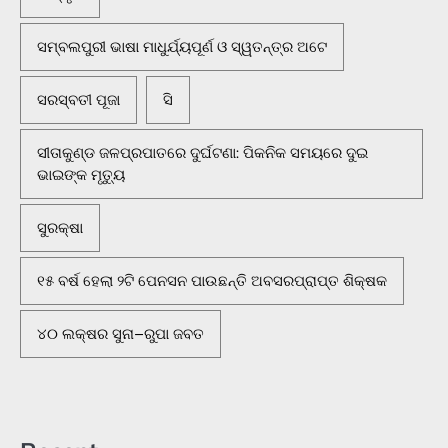
ସମ୍ବଲପୁରୀ ଭାଷା ମାଧୁର୍ଯ୍ୟପୂର୍ଣ ଓ ସ୍ୱତନ୍ତ୍ର ଅଟେ
ସରସ୍ବତୀ ପୂଜା
ସି
ସୀତାକୁଣ୍ଡ ଜଳପ୍ରପାତରେ ଦୁର୍ଘଟଣା: ପିକନିକ ସମୟରେ ଦୁଇ
ଭାଇଙ୍କ ମୃତ୍ୟୁ
ସୁରକ୍ଷା
୧୫ ବର୍ଷ ହେଲା ୨ଟି ପେନସନ ପାଉଛନ୍ତି ଅବସରପ୍ରାପ୍ତ ଶିକ୍ଷକ
୪୦ ଲକ୍ଷର ସୁନା–ରୁପା ଜବତ