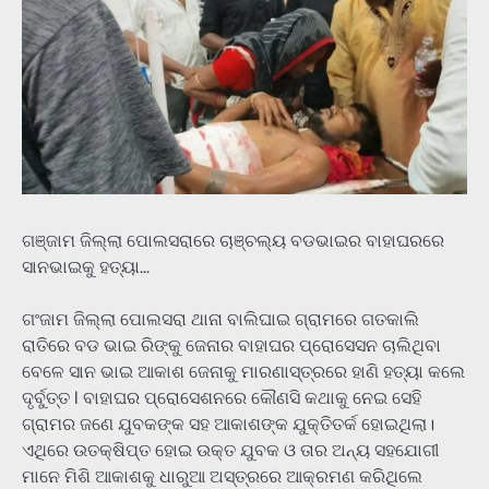
ଗଞ୍ଜାମ ଜିଲ୍ଲା ପୋଲସରାରେ ଚାଞ୍ଚଲ୍ୟ ବଡଭାଇର ବାହାଘରରେ
ସାନଭାଇକୁ ହତ୍ୟା…
ଗଂଜାମ ଜିଲ୍ଲା ପୋଲସରା ଥାନା ବାଲିଘାଇ ଗ୍ରାମରେ ଗତକାଲି
ରାତିରେ ବଡ ଭାଇ ରିଙ୍କୁ ଜେନାର ବାହାଘର ପ୍ରୋସେସନ ଚାଲିଥିବା
ବେଳେ ସାନ ଭାଇ ଆକାଶ ଜେନାକୁ ମାରଣାସ୍ତ୍ରରେ ହାଣି ହତ୍ୟା କଲେ
ଦୃର୍ବୁତ୍ତ l ବାହାଘର ପ୍ରୋସେଶନରେ କୌଣସି କଥାକୁ ନେଇ ସେହି
ଗ୍ରାମର ଜଣେ ଯୁବକଙ୍କ ସହ ଆକାଶଙ୍କ ଯୁକ୍ତିତର୍କ ହୋଇଥିଲା।
ଏଥିରେ ଉତକ୍ଷିପ୍ତ ହୋଇ ଉକ୍ତ ଯୁବକ ଓ ତାର ଅନ୍ୟ ସହଯୋଗୀ
ମାନେ ମିଶି ଆକାଶକୁ ଧାରୁଆ ଅସ୍ତ୍ରରେ ଆକ୍ରମଣ କରିଥିଲେ