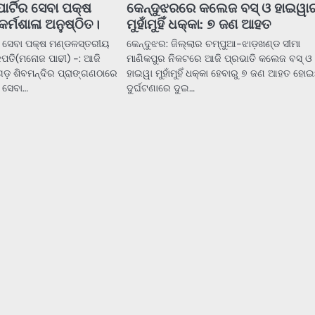
ର୍ଟିର ସେବା ପକ୍ଷ
କେନ୍ଦୁଝରରେ କଲେଜ ବସ୍‌ ଓ ହାଇୱା
ର୍ମଶାଳା ଅନୁଷ୍ଠିତ।
ମୁହାଁମୁହିଁ ଧକ୍କା: ୭ ଜଣ ଆହତ
ର ସେବା ପକ୍ଷ ମଣ୍ଡଳସ୍ତରୀୟ
କେନ୍ଦୁଝର: ଜିଲ୍ଲାର ଚମ୍ପୁଆ-ଝାଡ଼ଖଣ୍ଡ ସୀମା
ଜପତି(ମନୋଜ ପାଢୀ) -: ଆଜି
ମାଣିକପୁର ନିକଟରେ ଆଜି ପ୍ରଭାତି କଲେଜ ବସ୍‌ ଓ
 ଶିବମନ୍ଦିର ପ୍ରାଙ୍ଗଣଠାରେ
ହାଇୱା ମୁହାଁମୁହିଁ ଧକ୍କା ହେବାରୁ ୭ ଜଣ ଆହତ ହୋଇ
ର ସେବା…
ଦୁର୍ଘଟଣାରେ ଦୁଇ…