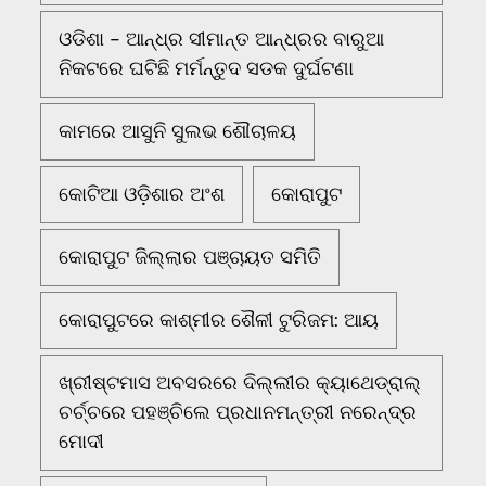
ଓଡିଶା - ଆନ୍ଧ୍ର ସୀମାନ୍ତ ଆନ୍ଧ୍ରର ବାରୁଆ
ନିକଟରେ ଘଟିଛି ମର୍ମନ୍ତୁଦ ସଡକ ଦୁର୍ଘଟଣା
କାମରେ ଆସୁନି ସୁଲଭ ଶୌଚାଳୟ
କୋଟିଆ ଓଡ଼ିଶାର ଅଂଶ
କୋରାପୁଟ
କୋରାପୁଟ ଜିଲ୍ଲାର ପଞ୍ଚାୟତ ସମିତି
କୋରାପୁଟରେ କାଶ୍ମୀର ଶୈଳୀ ଟୁରିଜମ: ଆୟ
ଖ୍ରୀଷ୍ଟମାସ ଅବସରରେ ଦିଲ୍ଲୀର କ୍ୟାଥେଡ୍ରାଲ୍
ଚର୍ଚ୍ଚରେ ପହଞ୍ଚିଲେ ପ୍ରଧାନମନ୍ତ୍ରୀ ନରେନ୍ଦ୍ର
ମୋଦୀ