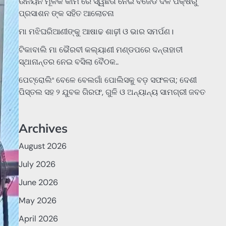
ଉନୟନ ମୂଳକ କାମ ରେ ସ୍ୱଛତା ନେଇ ବିଜେଡି ଦଳ ପକ୍ଷରୁ
ପ୍ରସାଶନ ଙ୍କ ସହିତ ଆଲୋଚନା
ମା ମଝିଘରିଆଣୀଙ୍କୁ ଆଷାଢ ଶାଢ଼ୀ ଓ ଭାର ସମର୍ପଣ।
ଟିକାବାଲି ମା ଭୈରବୀ କଲ୍ୟାଣୀ ମଣ୍ଡପରେ ଦନ୍ତାହାତୀ
ସ୍ଥାନାନ୍ତର ନେଇ ବସିଲା ବୈଠକ..
ପେଟ୍ରୋଲିଂ ବେଳେ ବେଲଗାଁ ପୋଲିସକୁ ବଡ଼ ସଫଳତା; ଦେଶୀ
ପିସ୍ତଲ ସହ ୨ ଯୁବକ ଗିରଫ, ଗୁଳି ଓ ଅନ୍ୟାନ୍ୟ ସାମଗ୍ରୀ ଜବତ
Archives
August 2026
July 2026
June 2026
May 2026
April 2026