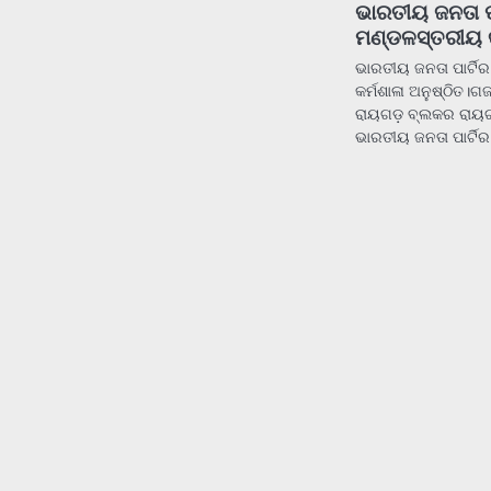
ଭାରତୀୟ ଜନତା ପା
ମଣ୍ଡଳସ୍ତରୀୟ କ
ଭାରତୀୟ ଜନତା ପାର୍ଟି
କର୍ମଶାଳା ଅନୁଷ୍ଠିତ।ଗ
ରାୟଗଡ଼ ବ୍ଲକର ରାୟଗଡ଼
ଭାରତୀୟ ଜନତା ପାର୍ଟି