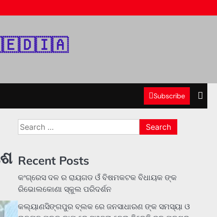
‌🇪‌🇩‌🇮‌🇦‌
Subscribe
Search
for:
ୀଶ
Recent Posts
କଂଗ୍ରେସ ଦଳ ର ରାୟଗଡ ଓଁ ବିଷମକଟକ ବିଧାୟକ ଙ୍କ
ରିଭୋଲକୋଣା ସ୍କୁଲ ପରିଦର୍ଶନ
କଲ୍ୟାଣସିଙ୍ଗପୁର ବ୍ଲକ ରେ ଜନସାଧାରଣ ଙ୍କ ସମସ୍ୟା ଓ