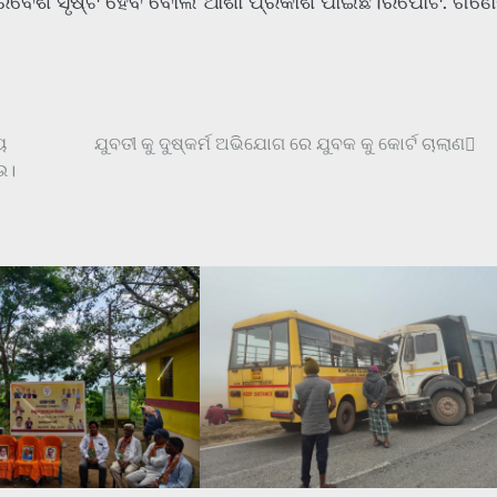
ପରିବେଶ ସୃଷ୍ଟି ହେବ ବୋଲି ଆଶା ପ୍ରକାଶ ପାଇଛି।ରିପୋର୍ଟ: ଗଣ
ୟ
ଯୁବତୀ କୁ ଦୁଷ୍କର୍ମ ଅଭିଯୋଗ ରେ ଯୁବକ କୁ କୋର୍ଟ ଚାଲାଣ
ଉ।