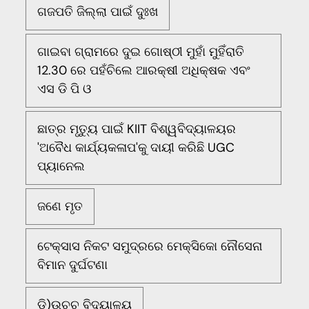
ଗଜପତି ଜିଲ୍ଲା ପାଇଁ ଦୁଃଖ
ଗାଇବା ଗ୍ରାମରେ ଦୁଇ ଗୋଷ୍ଠୀ ମୁହାଁ ମୁହିଁରାତି
12.30 ରେ ପହଁଚିଲେ ଆରକ୍ଷୀ ଅଧିକ୍ଷକ ଏବଂ
ଏସ ଡି ପି ଓ
ଛାତ୍ର ମୃତ୍ୟୁ ପାଇଁ KIIT ବିଶ୍ୱବିଦ୍ୟାଳୟର
'ଅବୈଧ କାର୍ଯ୍ୟକଳାପ'କୁ ଦାୟୀ କରିଛି UGC
ପ୍ୟାନେଲ
ଜଣେ ମୃତ
ଟେକ୍ସାସ ନିକଟ ସମୁଦ୍ରରେ ମେକ୍ସିକୋ ନୌସେନା
ବିମାନ ଦୁର୍ଘଟଣା
ଡି)ଉଚ୍ଚ ବିଦ୍ୟାଳୟ