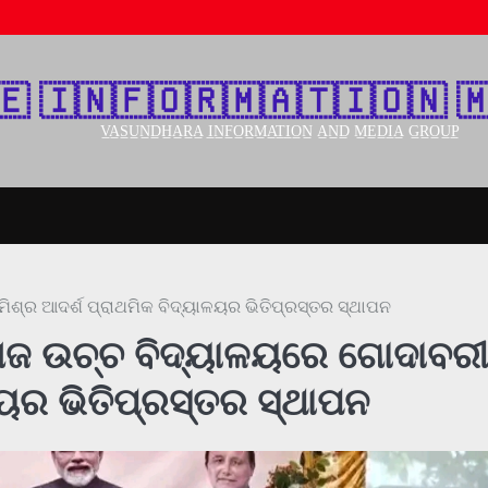
🇪‌ 🇮‌🇳‌🇫‌🇴‌🇷‌🇲‌🇦‌🇹‌🇮‌🇴‌🇳‌ 🇲
V̲A̲S̲U̲N̲D̲H̲A̲R̲A̲ I̲N̲F̲O̲R̲M̲A̲T̲I̲O̲N̲ A̲N̲D̲ M̲E̲D̲I̲A̲ G̲R̲O̲U̲P̲
ିଶ୍ର ଆଦର୍ଶ ପ୍ରାଥମିକ ବିଦ୍ୟାଳୟର ଭିତିପ୍ରସ୍ତର ସ୍ଥାପନ
 ରାଜ ଉଚ୍ଚ ବିଦ୍ୟାଳୟରେ ଗୋଦାବର
ଳୟର ଭିତିପ୍ରସ୍ତର ସ୍ଥାପନ