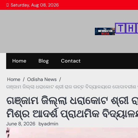
Skip
Saturday, Aug 08, 2026
to
content
🇹‌🇭‌
Home
Blog
Contact
Home
Odisha News
ଗଞ୍ଜାମ ଜିଲ୍ଲା ଧରାକୋଟ ଶ୍ରୀ ରାଜ ଉଚ୍ଚ ବିଦ୍ୟାଳୟରେ ଗୋଦାବରୀଶ ମ
ଗଞ୍ଜାମ ଜିଲ୍ଲା ଧରାକୋଟ ଶ୍ରୀ
ମିଶ୍ର ଆଦର୍ଶ ପ୍ରାଥମିକ ବିଦ୍ୟା
June 8, 2026
by
admin