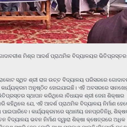
ୋଦାବରୀଶ ମିଶ୍ର ଆଦର୍ଶ ପ୍ରାଥମିକ ବିଦ୍ୟାଳୟର ଭିତିପ୍ରସ୍ତର
ା ଧରାକୋଟ ସ୍ଥିତ ଶ୍ରୀ ରାଜ ଉଚ୍ଚ ବିଦ୍ୟାଳୟ ପରିସରରେ ଗୋଦା
ନ କାର୍ଯ୍ୟକ୍ରମ ଅନୁଷ୍ଠିତ ହୋଇଯାଇଛି। ଏହି ଅବସରରେ ସାନଖେମୁ
ିପ୍ରସ୍ତର ସ୍ଥାପନ କରିଥିଲେ।ବିଧାୟକ ଶ୍ରୀ ଜେନା ଶିକ୍ଷାର
ି କହିଥିଲେ ଯେ, ଏହି ଆଦର୍ଶ ପ୍ରାଥମିକ ବିଦ୍ୟାଳୟ ନିର୍ମାଣ ହେ
 ପାଇପାରିବେ। କାର୍ଯ୍ୟକ୍ରମରେ ସ୍ଥାନୀୟ ଜନପ୍ରତିନିଧି, ଶିକ୍ଷ
ନ ବିଦ୍ୟାଳୟ ଭବନ ନିର୍ମାଣ ଦ୍ୱାରା ଶିକ୍ଷା କ୍ଷେତ୍ରରେ ଅଧିକ