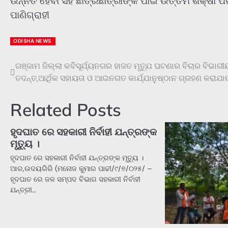
ଉନ୍ନତି ହେବା ସହ ଛାତ୍ରଛାତ୍ରୀଙ୍କ ପାଇଁ ଉତ୍ତମ ଶିକ୍ଷା 
ପାଣିଗ୍ରାହୀ
ODISHA NEWS
ଗଞ୍ଜାମ ଜିଲ୍ଲା କବିସୂର୍ଯ୍ୟନଗର ହାଜତ ମୃତ୍ଯୁ ଘଟଣାର ବିଚାର ବିଭାଗୀ
Post
ତଦନ୍ତ,ଆର୍ଥିକ ସହାୟତା ଓ ଆଇନଗତ କାର୍ଯ୍ଯାନୁଷ୍ଠାନ ଗ୍ରହଣ କରାଯା
navigation
Related Posts
ହୃଦଘାତ ରେ ସହକାରୀ ନିର୍ବାହୀ ଯନ୍ତ୍ରଙ୍କ
ମୃତ୍ୟୁ ।
ହୃଦଘାତ ରେ ସହକାରୀ ନିର୍ବାହୀ ଯନ୍ତ୍ରଙ୍କ ମୃତ୍ୟୁ ।
ଆର,ଉଦୟଗିରି (ମନୋଜ କୁମାର ପାଢୀ/୯/୭/୦୨୫/ –
ହୃଦଘାତ ରେ ଜଳ ସମ୍ପଦ ବିଭାଗ ସହକାରୀ ନିର୍ବାହୀ
ଯନ୍ତ୍ରୀ…