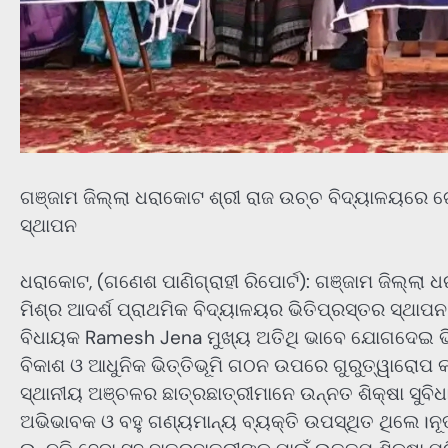
ଗଞ୍ଜାମ ଜିଲ୍ଲା ଧରାକୋଟ ଶ୍ରୀ ରାଜ ଉଚ୍ଚ ବିଦ୍ୟାଳୟରେ ଗ
ସ୍ଥାପନ
ଧରାକୋଟ, (ଗଣେଶ ପାଣିଗ୍ରାହୀ ରିପୋର୍ଟ): ଗଞ୍ଜାମ ଜିଲ୍ଲ
ମିଶ୍ର ଆଦର୍ଶ ପ୍ରାଥମିକ ବିଦ୍ୟାଳୟର ଭିତିପ୍ରସ୍ତର ସ୍ଥାପ
ବିଧାୟକ Ramesh Jena ମୁଖ୍ୟ ଅତିଥି ଭାବେ ଯୋଗଦେଇ ଭିତ
ବିକାଶ ଓ ଆଧୁନିକ ଭିତ୍ତିଭୂମି ଗଠନ ଉପରେ ଗୁରୁତ୍ୱାରୋପ କର
ସ୍ଥାନୀୟ ଅଞ୍ଚଳର ଛାତ୍ରଛାତ୍ରୀମାନେ ଉନ୍ନତ ଶିକ୍ଷା ସୁବିଧା
ଅଭିଭାବକ ଓ ବହୁ ଗଣ୍ୟମାନ୍ୟ ବ୍ୟକ୍ତି ଉପସ୍ଥିତ ଥିଲେ।ନୂତ