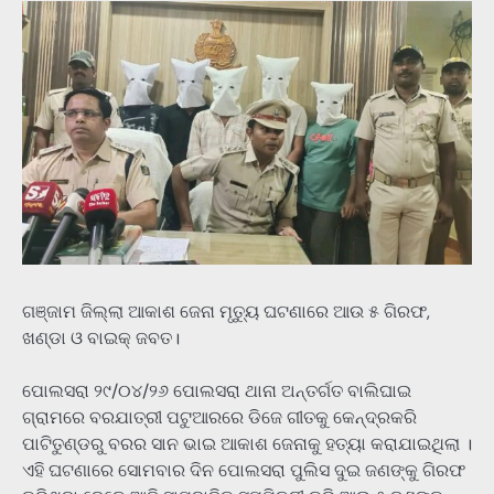
ଗଞ୍ଜାମ ଜିଲ୍ଲା ଆକାଶ ଜେନା ମୃତ୍ୟୁ ଘଟଣାରେ ଆଉ ୫ ଗିରଫ,
ଖଣ୍ଡା ଓ ବାଇକ୍ ଜବତ।
ପୋଲସରା ୨୯/୦୪/୨୬ ପୋଲସରା ଥାନା ଅନ୍ତର୍ଗତ ବାଲିଘାଇ
ଗ୍ରାମରେ ବରଯାତ୍ରୀ ପଟୁଆରରେ ଡିଜେ ଗୀତକୁ କେନ୍ଦ୍ରକରି
ପାଟିତୁଣ୍ଡରୁ ବରର ସାନ ଭାଇ ଆକାଶ ଜେନାକୁ ହତ୍ୟା କରାଯାଇଥିଲା ।
ଏହି ଘଟଣାରେ ସୋମବାର ଦିନ ପୋଲସରା ପୁଲିସ ଦୁଇ ଜଣଙ୍କୁ ଗିରଫ