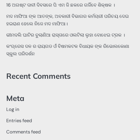
16 ଅଗଷ୍ଟ ଦାବୀ ଦିବସରେ ପି ଏମ ଜି ଛକରେ ଗର୍ଜିବେ ଶିକ୍ଷକ ।
ମଦ ମାଫିଆ ଙ୍କ ଆତଙ୍କ, ଅବକାରୀ ବିଭାଗର କର୍ମଚାରୀ ପରିଚୟ ଦେଇ
ହଇରାଣ ହେଲେ ନିଜେ ମଦ ମାଫିଆ।
ଭୀମଦଲି ଘାଟିର ବୁଲାଣିଆ ରାସ୍ତାରେ ଓଲଟିଲା ଲୁହା ବୋଝେଇ ଟ୍ରକ ।
କଂଗ୍ରେସ ଦଳ ର ରାୟଗଡ ଓଁ ବିଷମକଟକ ବିଧାୟକ ଙ୍କ ରିଭୋଲକୋଣା
ସ୍କୁଲ ପରିଦର୍ଶନ
Recent Comments
Meta
Log in
Entries feed
Comments feed