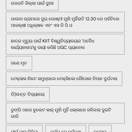
ଗଜପତି ଜିଲ୍ଲା ପାଇଁ ଦୁଃଖ
ଗାଇବା ଗ୍ରାମରେ ଦୁଇ ଗୋଷ୍ଠୀ ମୁହାଁ ମୁହିଁରାତି 12.30 ରେ ପହଁଚିଲେ
ଆରକ୍ଷୀ ଅଧିକ୍ଷକ ଏବଂ ଏସ ଡି ପି ଓ
ଛାତ୍ର ମୃତ୍ୟୁ ପାଇଁ KIIT ବିଶ୍ୱବିଦ୍ୟାଳୟର 'ଅବୈଧ
କାର୍ଯ୍ୟକଳାପ'କୁ ଦାୟୀ କରିଛି UGC ପ୍ୟାନେଲ
ଜଣେ ମୃତ
ଟେକ୍ସାସ ନିକଟ ସମୁଦ୍ରରେ ମେକ୍ସିକୋ ନୌସେନା ବିମାନ ଦୁର୍ଘଟଣା
ଡି)ଉଚ୍ଚ ବିଦ୍ୟାଳୟ
ଡୁଙ୍ଗି ଠାରେ ବୁଲେଟ କାର୍ ମୁହାଁ ମୁହିଁ ଧକ୍କାରେ ଜଳିଗଲା ଦୁଇଟି
ଗାଡି