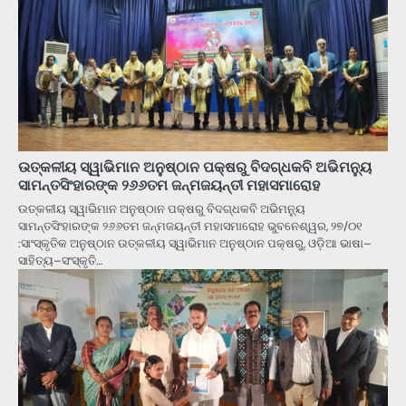
ଉତ୍କଳୀୟ ସ୍ୱାଭିମାନ ଅନୁଷ୍ଠାନ ପକ୍ଷରୁ ବିଦଗ୍ଧକବି ଅଭିମନ୍ୟୁ
ସାମନ୍ତସିଂହାରଙ୍କ ୨୬୬ତମ ଜନ୍ମଜୟନ୍ତୀ ମହାସମାରୋହ
ଉତ୍କଳୀୟ ସ୍ୱାଭିମାନ ଅନୁଷ୍ଠାନ ପକ୍ଷରୁ ବିଦଗ୍ଧକବି ଅଭିମନ୍ୟୁ
ସାମନ୍ତସିଂହାରଙ୍କ ୨୬୬ତମ ଜନ୍ମଜୟନ୍ତୀ ମହାସମାରୋହ ଭୁବନେଶ୍ୱର, ୨୭/୦୧
:ସାଂସ୍କୃତିକ ଅନୁଷ୍ଠାନ ଉତ୍କଳୀୟ ସ୍ୱାଭିମାନ ଅନୁଷ୍ଠାନ ପକ୍ଷରୁ, ଓଡ଼ିଆ ଭାଷା–
ସାହିତ୍ୟ–ସଂସ୍କୃତି…