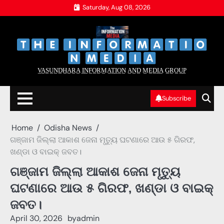
Skip
Saturday, Aug 08, 2026
to
content
‌
‌
V̲A̲S̲U̲N̲D̲H̲A̲R̲A̲ I̲N̲F̲O̲R̲M̲A̲T̲I̲O̲N̲ A̲N̲D̲ M̲E̲D̲I̲A̲ G̲R̲O̲U̲P̲
Subscribe
Home
Odisha News
ଗଞ୍ଜାମ ଜିଲ୍ଲା ଆକାଶ ଜେନା ମୃତ୍ୟୁ ଘଟଣାରେ ଆଉ ୫ ଗିରଫ,
ଖଣ୍ଡା ଓ ବାଇକ୍ ଜବତ।
ଗଞ୍ଜାମ ଜିଲ୍ଲା ଆକାଶ ଜେନା ମୃତ୍ୟୁ
ଘଟଣାରେ ଆଉ ୫ ଗିରଫ, ଖଣ୍ଡା ଓ ବାଇକ୍
ଜବତ।
April 30, 2026
by
admin