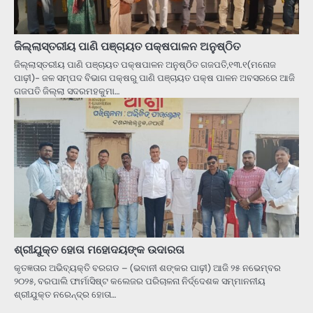
ଜିଲ୍ଲାସ୍ତରୀୟ ପାଣି ପଞ୍ଚାୟତ ପକ୍ଷପାଳନ ଅନୁଷ୍ଠିତ
ଜିଲ୍ଲାସ୍ତରୀୟ ପାଣି ପଞ୍ଚାୟତ ପକ୍ଷପାଳନ ଅନୁଷ୍ଠିତ ଗଜପତି,୧୩.୧(ମନୋଜ
ପାଢ଼ୀ)- ଜଳ ସମ୍ପଦ ବିଭାଗ ପକ୍ଷରୁ ପାଣି ପଞ୍ଚାୟତ ପକ୍ଷ ପାଳନ ଅବସରରେ ଆଜି
ଗଜପତି ଜିଲ୍ଲା ସଦରମହକୁମା…
ଶ୍ରୀଯୁକ୍ତ ହୋତା ମହୋଦୟଙ୍କ ଉଦାରତା
କୃତଜ୍ଞତାର ଅଭିବ୍ୟକ୍ତି ବରଗଡ – (ଭବାନୀ ଶଙ୍କର ପାଢ଼ୀ) ଆଜି ୨୫ ନଭେମ୍ବର
୨୦୨୫, ବରପାଲି ଫାର୍ମାସିଷ୍ଟ କଲେଜର ପରିଚାଳନା ନିର୍ଦ୍ଦେଶକ ସମ୍ମାନନୀୟ
ଶ୍ରୀଯୁକ୍ତ ନରେନ୍ଦ୍ର ହୋତା…