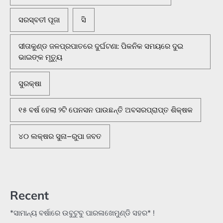
ସରସ୍ବତୀ ପୂଜା
ସି
ସୀତାକୁଣ୍ଡ ଜଳପ୍ରପାତରେ ଦୁର୍ଘଟଣା: ପିକନିକ ସମୟରେ ଦୁଇ
ଭାଇଙ୍କ ମୃତ୍ୟୁ
ସୁରକ୍ଷା
୧୫ ବର୍ଷ ହେଲା ୨ଟି ପେନସନ ପାଉଛନ୍ତି ଅବସରପ୍ରାପ୍ତ ଶିକ୍ଷକ
୪୦ ଲକ୍ଷର ସୁନା–ରୁପା ଜବତ
Recent
*ସାମାନ୍ୟ ବର୍ଷାରେ ଉବୁଟୁବୁ ପାରଳାଖେମୁଣ୍ଡି ସହର* !