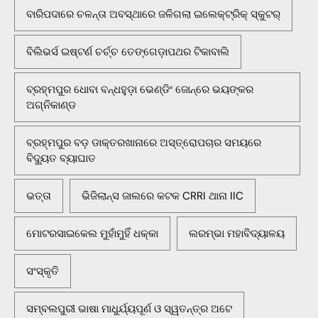
ବାରିପଦାରେ ଚଳନ୍ତା ଅବସ୍ଥାରେ ଜଳିଗଲା ଇଲେକ୍ଟ୍ରିକ୍ ସ୍କୁଟର୍
ବିଲିଭର୍ସ ଇଷ୍ଟର୍ଣ ଚର୍ଚ୍ଚ ତେଙ୍ଗେଡ଼ାପଥର ଟିକାବାଲି
ବ୍ରହ୍ମପୁର ଧୋବା ବନ୍ଧହୁଡ଼ା ଭେଣ୍ଡିଂ ଜୋନ୍‌ରେ ଭୟଙ୍କର
ଅଗ୍ନିକାଣ୍ଡ
ବ୍ରହ୍ମପୁର ବଡ଼ ଡାକ୍ତରଖାନାରେ ଅସ୍ତ୍ରୋପଚାର ସମୟରେ
ବିଦ୍ୟୁତ ବ୍ୟାଘାତ
ଭତ୍ତା
ଭିଜିଲାନ୍ସ ଜାଲରେ କଟକ CRRI ଥାନା IIC
ମୋଟରସାଇକେଲ ମୁହାଁମୁହିଁ ଧକ୍କା
ଲରମ୍ଭା ମହାବିଦ୍ୟାଳୟ
ସଂସ୍କୃତି
ସମ୍ବଲପୁରୀ ଭାଷା ମାଧୁର୍ଯ୍ୟପୂର୍ଣ ଓ ସ୍ୱତନ୍ତ୍ର ଅଟେ