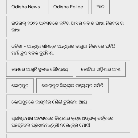
Odisha News
Odisha Police
ଆର
ଇଡିତାଲ୍ ୨୦୨୫ ଅବସରରେ କବିତା ଆସର କବି ର ଭାଷା ନିରବତା ର
ଭାଷା
ଓଡିଶା - ଆନ୍ଧ୍ର ସୀମାନ୍ତ ଆନ୍ଧ୍ରର ବାରୁଆ ନିକଟରେ ଘଟିଛି
ମର୍ମନ୍ତୁଦ ସଡକ ଦୁର୍ଘଟଣା
କାମରେ ଆସୁନି ସୁଲଭ ଶୌଚାଳୟ
କୋଟିଆ ଓଡ଼ିଶାର ଅଂଶ
କୋରାପୁଟ
କୋରାପୁଟ ଜିଲ୍ଲାର ପଞ୍ଚାୟତ ସମିତି
କୋରାପୁଟରେ କାଶ୍ମୀର ଶୈଳୀ ଟୁରିଜମ: ଆୟ
ଖ୍ରୀଷ୍ଟମାସ ଅବସରରେ ଦିଲ୍ଲୀର କ୍ୟାଥେଡ୍ରାଲ୍ ଚର୍ଚ୍ଚରେ
ପହଞ୍ଚିଲେ ପ୍ରଧାନମନ୍ତ୍ରୀ ନରେନ୍ଦ୍ର ମୋଦୀ