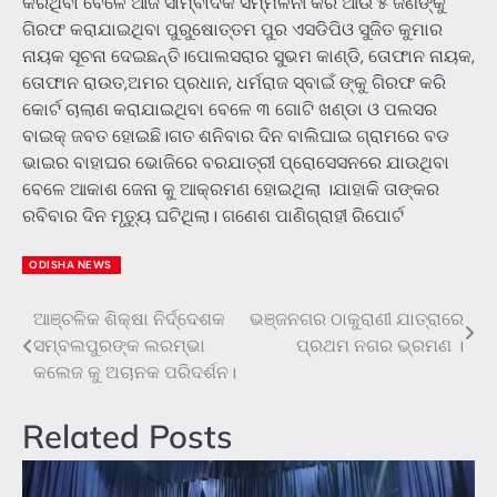
କରିଥିବା ବେଳେ ଆଜି ସାମ୍ବାଦିକ ସମ୍ମିଳନୀ କରି ଆଉ ୫ ଜଣଙ୍କୁ
ଗିରଫ କରାଯାଇଥିବା ପୁରୁଷୋତ୍ତମ ପୁର ଏସଡିପିଓ ସୁଜିତ କୁମାର
ନାୟକ ସୂଚନା ଦେଇଛନ୍ତି।ପୋଲସରାର ସୁଭମ କାଣ୍ଡି, ତୋଫାନ ନାୟକ,
ତୋଫାନ ରାଉତ,ଅମର ପ୍ରଧାନ, ଧର୍ମରାଜ ସ୍ବାଇଁ ଙ୍କୁ ଗିରଫ କରି
କୋର୍ଟ ଚାଲାଣ କରାଯାଇଥିବା ବେଳେ ୩ ଗୋଟି ଖଣ୍ଡା ଓ ପଲସର
ବାଇକ୍ ଜବତ ହୋଇଛି।ଗତ ଶନିବାର ଦିନ ବାଲିଘାଇ ଗ୍ରାମରେ ବଡ
ଭାଇର ବାହାଘର ଭୋଜିରେ ବରଯାତ୍ରୀ ପ୍ରୋସେସନରେ ଯାଉଥିବା
ବେଳେ ଆକାଶ ଜେନା କୁ ଆକ୍ରମଣ ହୋଇଥିଲା ।ଯାହାକି ତାଙ୍କର
ରବିବାର ଦିନ ମୃତ୍ୟୁ ଘଟିଥିଲା। ଗଣେଶ ପାଣିଗ୍ରାହୀ ରିପୋର୍ଟ
ODISHA NEWS
ଆଞ୍ଚଳିକ ଶିକ୍ଷା ନିର୍ଦ୍ଦେଶକ
ଭଞ୍ଜନଗର ଠାକୁରାଣୀ ଯାତ୍ରାରେ
Post
ସମ୍ବଲପୁରଙ୍କ ଲରମ୍ଭା
ପ୍ରଥମ ନଗର ଭ୍ରମଣ ।
navigation
କଲେଜ କୁ ଅଚାନକ ପରିଦର୍ଶନ।
Related Posts