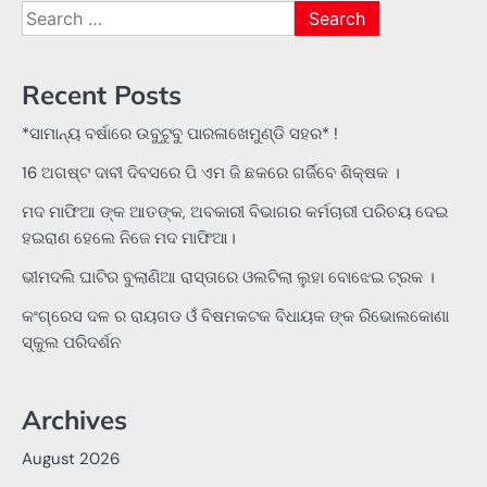
Search
for:
Recent Posts
*ସାମାନ୍ୟ ବର୍ଷାରେ ଉବୁଟୁବୁ ପାରଳାଖେମୁଣ୍ଡି ସହର* !
16 ଅଗଷ୍ଟ ଦାବୀ ଦିବସରେ ପି ଏମ ଜି ଛକରେ ଗର୍ଜିବେ ଶିକ୍ଷକ ।
ମଦ ମାଫିଆ ଙ୍କ ଆତଙ୍କ, ଅବକାରୀ ବିଭାଗର କର୍ମଚାରୀ ପରିଚୟ ଦେଇ
ହଇରାଣ ହେଲେ ନିଜେ ମଦ ମାଫିଆ।
ଭୀମଦଲି ଘାଟିର ବୁଲାଣିଆ ରାସ୍ତାରେ ଓଲଟିଲା ଲୁହା ବୋଝେଇ ଟ୍ରକ ।
କଂଗ୍ରେସ ଦଳ ର ରାୟଗଡ ଓଁ ବିଷମକଟକ ବିଧାୟକ ଙ୍କ ରିଭୋଲକୋଣା
ସ୍କୁଲ ପରିଦର୍ଶନ
Archives
August 2026