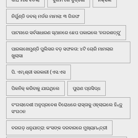
ଦୀର୍ଘ ମାସ ବିତିଲା
ଦୁର୍ଗମ ରେ ଦୁର୍ଦ୍ଦଶା
ନକ୍ସଲ
ନିର୍ଗୁଣ୍ଡି ଡବଲ୍ ମର୍ଡର ମାମଲା: ୩ ଗିରଫ
ପାଟନାରେ ସର୍ବସାଧାରଣ ସ୍ଥାନରେ ଛେପ ପକାଇଲେ ‘ନଗରଶତ୍ରୁ’
ପାରଳାଖେମୁଣ୍ଡି ପୁଲିସର ବଡ଼ ସଫଳତା: ୪ଟି ଚୋରି ମାମଲାର
ଖୁଲାସା
ପି. ଏମ୍.ଶ୍ରୀ ସରକାରୀ (ଏସ.ଏସ
ପିକନିକ୍‌ କରିବାକୁ ଯାଇଥିଲେ
ପୁରାଣ ପ୍ରସିଦ୍ଧ
ବଂଗଲାଦେଶୀ ଅନୁପ୍ରବେଶ ବିରୋଧରେ ରାସ୍ତାକୁ ଓହ୍ଲାଇଲେ ହିନ୍ଦୁ
ସଂଗଠନ
ବରଗଡ଼ ଧନୁଯାତ୍ରା: କଂସଙ୍କ ଦରବାରରେ ମୁଖ୍ୟମନ୍ତ୍ରୀ