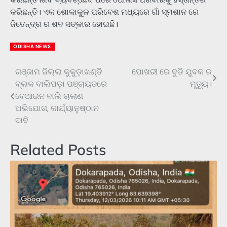
କରିଛନ୍ତି। ଏକ ଶୋକାକୁଳ ପରିବେଶ ମଧ୍ୟରେ ଗାଁ ସ୍ମଶାନ ରେ
ଜିତେନ୍ଦ୍ର ର ଶବ ସତ୍କାର ହୋଇଛି।
ODISHA NEWS
ଗଞ୍ଜାମ ଜିଲ୍ଲା କୁକୁଡ଼ାଖଣ୍ଡି
ପୋଖରୀ ରେ ବୁଡି ଯୁବକ ର
Post
ବ୍ଲକ ବାଲିପଡ଼ା ପଞ୍ଚାୟତରେ
ମୃତ୍ୟୁ।
navigation
ବେଆଇନ ବାଲି ଚାଲାଣ
ଅଭିଯୋଗ, କାର୍ଯ୍ୟାନୁଷ୍ଠାନ
ଦାବି
Related Posts