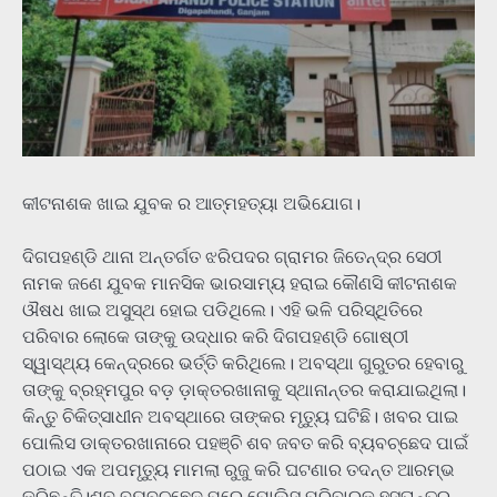
କୀଟନାଶକ ଖାଇ ଯୁବକ ର ଆତ୍ମହତ୍ୟା ଅଭିଯୋଗ।
ଦିଗପହଣ୍ଡି ଥାନା ଅନ୍ତର୍ଗତ ଝରିପଦର ଗ୍ରାମର ଜିତେନ୍ଦ୍ର ସେଠୀ
ନାମକ ଜଣେ ଯୁବକ ମାନସିକ ଭାରସାମ୍ୟ ହରାଇ କୌଣସି କୀଟନାଶକ
ଔଷଧ ଖାଇ ଅସୁସ୍ଥ ହୋଇ ପଡିଥିଲେ। ଏହି ଭଳି ପରିସ୍ଥିତିରେ
ପରିବାର ଲୋକେ ତାଙ୍କୁ ଉଦ୍ଧାର କରି ଦିଗପହଣ୍ଡି ଗୋଷ୍ଠୀ
ସ୍ୱାସ୍ଥ୍ୟ କେନ୍ଦ୍ରରେ ଭର୍ତ୍ତି କରିଥିଲେ। ଅବସ୍ଥା ଗୁରୁତର ହେବାରୁ
ତାଙ୍କୁ ବ୍ରହ୍ମପୁର ବଡ଼ ଡ଼ାକ୍ତରଖାନାକୁ ସ୍ଥାନାନ୍ତର କରାଯାଇଥିଲା।
କିନ୍ତୁ ଚିକିତ୍ସାଧୀନ ଅବସ୍ଥାରେ ତାଙ୍କର ମୃତ୍ୟୁ ଘଟିଛି। ଖବର ପାଇ
ପୋଲିସ ଡାକ୍ତରଖାନାରେ ପହଞ୍ଚି ଶବ ଜବତ କରି ବ୍ୟବଚ୍ଛେଦ ପାଇଁ
ପଠାଇ ଏକ ଅପମୃତ୍ୟୁ ମାମଲା ରୁଜୁ କରି ଘଟଣାର ତଦନ୍ତ ଆରମ୍ଭ
କରିଛନ୍ତି।ଶବ ବ୍ୟବଚ୍ଛେଦ ପରେ ପୋଲିସ ପରିବାରକୁ ହସ୍ତାନ୍ତର