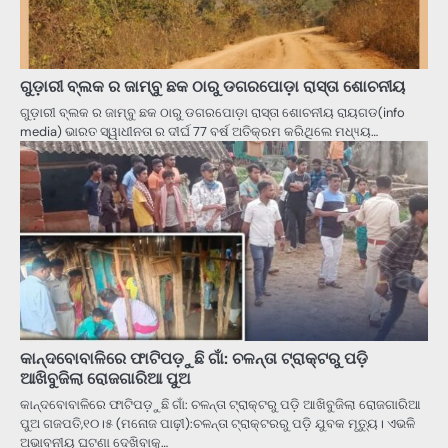
ଗୁଡ଼ାରୀ ବ୍ଲକ ର ଜାମ୍ବୁ ଛକ ଠାରୁ ଡଗରପୋଡ଼ା ରାସ୍ତା ଶୋଚନୀୟ
ଗୁଡ଼ାରୀ ବ୍ଲକ ର ଜାମ୍ବୁ ଛକ ଠାରୁ ଡଗରପୋଡ଼ା ରାସ୍ତା ଶୋଚନୀୟ ରାୟଗଡ(info
media) ଭାରତ ସ୍ୱାଧୀନତା ର ଦୀର୍ଘ 77 ବର୍ଷ ଅତିକ୍ରମ କରିଥିଲେ ମଧ୍ୟ୍ୟ…
କାନ୍ଦବୋବାଳିରେ ଫାଟିପଡ଼ୁଛି ଗାଁ: ଚଳନ୍ତା ଟ୍ରାକ୍ଟରୁ ପଡ଼ି
ଆଖିବୁଜିଲା ରୋଜଗାରିଆ ପୁଅ
କାନ୍ଦବୋବାଳିରେ ଫାଟିପଡ଼ୁଛି ଗାଁ: ଚଳନ୍ତା ଟ୍ରାକ୍ଟରୁ ପଡ଼ି ଆଖିବୁଜିଲା ରୋଜଗାରିଆ
ପୁଅ ଗଜପତି,୧୦।୫ (ମନୋଜ ପାଢ଼ୀ):ଚଳନ୍ତା ଟ୍ରାକ୍ଟରରୁ ପଡ଼ି ଯୁବକ ମୃତ୍ୟୁ। ଏଭଳି
ଅଭାବନୀୟ ଘଟଣା ଦେଖିବାକୁ…