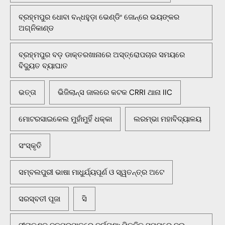
ବ୍ରହ୍ମପୁର ଧୋବା ବନ୍ଧହୁଡ଼ା ଭେଣ୍ଡିଂ ଜୋନ୍‌ରେ ଭୟଙ୍କର
ଅଗ୍ନିକାଣ୍ଡ
ବ୍ରହ୍ମପୁର ବଡ଼ ଡାକ୍ତରଖାନାରେ ଅସ୍ତ୍ରୋପଚାର ସମୟରେ
ବିଦ୍ୟୁତ ବ୍ୟାଘାତ
ଭତ୍ତା
ଭିଜିଲାନ୍ସ ଜାଲରେ କଟକ CRRI ଥାନା IIC
ମୋଟରସାଇକେଲ ମୁହାଁମୁହିଁ ଧକ୍କା
ଲରମ୍ଭା ମହାବିଦ୍ୟାଳୟ
ସଂସ୍କୃତି
ସମ୍ବଲପୁରୀ ଭାଷା ମାଧୁର୍ଯ୍ୟପୂର୍ଣ ଓ ସ୍ୱତନ୍ତ୍ର ଅଟେ
ସରସ୍ବତୀ ପୂଜା
ସି