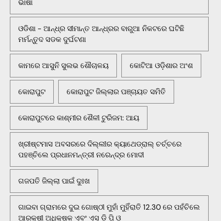
ଭାଷା
ଓଡିଶା - ଆନ୍ଧ୍ର ସୀମାନ୍ତ ଆନ୍ଧ୍ରର ବାରୁଆ ନିକଟରେ ଘଟିଛି
ମର୍ମନ୍ତୁଦ ସଡକ ଦୁର୍ଘଟଣା
କାମରେ ଆସୁନି ସୁଲଭ ଶୌଚାଳୟ
କୋଟିଆ ଓଡ଼ିଶାର ଅଂଶ
କୋରାପୁଟ
କୋରାପୁଟ ଜିଲ୍ଲାର ପଞ୍ଚାୟତ ସମିତି
କୋରାପୁଟରେ କାଶ୍ମୀର ଶୈଳୀ ଟୁରିଜମ: ଆୟ
ଖ୍ରୀଷ୍ଟମାସ ଅବସରରେ ଦିଲ୍ଲୀର କ୍ୟାଥେଡ୍ରାଲ୍ ଚର୍ଚ୍ଚରେ
ପହଞ୍ଚିଲେ ପ୍ରଧାନମନ୍ତ୍ରୀ ନରେନ୍ଦ୍ର ମୋଦୀ
ଗଜପତି ଜିଲ୍ଲା ପାଇଁ ଦୁଃଖ
ଗାଇବା ଗ୍ରାମରେ ଦୁଇ ଗୋଷ୍ଠୀ ମୁହାଁ ମୁହିଁରାତି 12.30 ରେ ପହଁଚିଲେ
ଆରକ୍ଷୀ ଅଧିକ୍ଷକ ଏବଂ ଏସ ଡି ପି ଓ