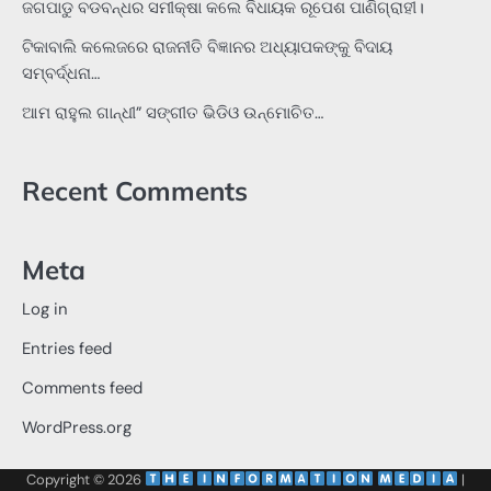
ଜଗପାଡୁ ବଡବନ୍ଧର ସମୀକ୍ଷା କଲେ ବିଧାୟକ ରୂପେଶ ପାଣିଗ୍ରାହୀ।
ଟିକାବାଲି କଲେଜରେ ରାଜନୀତି ବିଜ୍ଞାନର ଅଧ୍ୟାପକଙ୍କୁ ବିଦାୟ
ସମ୍ବର୍ଦ୍ଧନା…
ଆମ ରାହୁଲ ଗାନ୍ଧୀ” ସଙ୍ଗୀତ ଭିଡିଓ ଉନ୍ମୋଚିତ…
Recent Comments
Meta
Log in
Entries feed
Comments feed
WordPress.org
Copyright © 2026
‌
‌
|