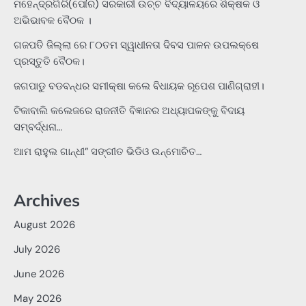
ମହେନ୍ଦ୍ରଗିରି(ପୌର) ସରକାରୀ ଉଚ୍ଚ ବିଦ୍ୟାଳୟରେ ଶିକ୍ଷକ ଓ
ଅଭିଭାବକ ବୈଠକ ।
ଗଜପତି ଜିଲ୍ଲା ରେ ୮୦ତମ ସ୍ୱାଧୀନତା ଦିବସ ପାଳନ ଉପଲକ୍ଷେ
ପ୍ରସ୍ତୁତି ବୈଠକ।
ଜଗପାଡୁ ବଡବନ୍ଧର ସମୀକ୍ଷା କଲେ ବିଧାୟକ ରୂପେଶ ପାଣିଗ୍ରାହୀ।
ଟିକାବାଲି କଲେଜରେ ରାଜନୀତି ବିଜ୍ଞାନର ଅଧ୍ୟାପକଙ୍କୁ ବିଦାୟ
ସମ୍ବର୍ଦ୍ଧନା…
ଆମ ରାହୁଲ ଗାନ୍ଧୀ” ସଙ୍ଗୀତ ଭିଡିଓ ଉନ୍ମୋଚିତ…
Archives
August 2026
July 2026
June 2026
May 2026