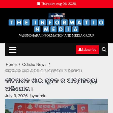
Skip
Thursday, Aug 06, 2026
to
content
‌
‌
V̲A̲S̲U̲N̲D̲H̲A̲R̲A̲ I̲N̲F̲O̲R̲M̲A̲T̲I̲O̲N̲ A̲N̲D̲ M̲E̲D̲I̲A̲ G̲R̲O̲U̲P̲
Subscribe
Home
Odisha News
କୀଟନାଶକ ଖାଇ ଯୁବକ ର ଆତ୍ମହତ୍ୟା ଅଭିଯୋଗ।
କୀଟନାଶକ ଖାଇ ଯୁବକ ର ଆତ୍ମହତ୍ୟା
ଅଭିଯୋଗ।
July 9, 2026
by
admin