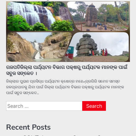
ଗଜପତିଜିଲ୍ଲା ପର୍ଯ୍ୟଟନ ବିଭାଗ ପକ୍ଷରୁ ପର୍ଯ୍ୟଟକ ମାନଙ୍କ ପାଇଁ
ସବୁଜ ସଙ୍କେତ ।
ଜିଲ୍ଲାର ପୁରାଣ ପ୍ରସିଦ୍ଧ ପର୍ଯ୍ୟଟନ କ୍ଷେତ୍ର ମହେନ୍ଦ୍ରଗିରି ସମେତ ସମସ୍ତ
ଜଳପ୍ରପାତକୁ ଯିବା ପାଇଁ ଜିଲ୍ଲା ପର୍ଯ୍ୟଟନ ବିଭାଗ ପକ୍ଷରୁ ପର୍ଯ୍ୟଟକ ମାନଙ୍କ
ପାଇଁ ସବୁଜ ସଙ୍କେତ…
Search
for:
Recent Posts