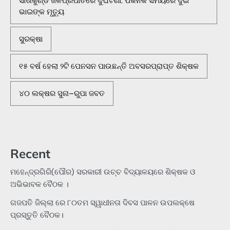
ସୀତାକୁଣ୍ଡ ଜଳପ୍ରପାତରେ ଦୁର୍ଘଟଣା: ପିକନିକ ସମୟରେ ଦୁଇ
ଭାଇଙ୍କ ମୃତ୍ୟୁ
ସୁରକ୍ଷା
୧୫ ବର୍ଷ ହେଲା ୨ଟି ପେନସନ ପାଉଛନ୍ତି ଅବସରପ୍ରାପ୍ତ ଶିକ୍ଷକ
୪୦ ଲକ୍ଷର ସୁନା–ରୁପା ଜବତ
Recent
ମହେନ୍ଦ୍ରଗିରି(ପୌର) ସରକାରୀ ଉଚ୍ଚ ବିଦ୍ୟାଳୟରେ ଶିକ୍ଷକ ଓ
ଅଭିଭାବକ ବୈଠକ ।
ଗଜପତି ଜିଲ୍ଲା ରେ ୮୦ତମ ସ୍ୱାଧୀନତା ଦିବସ ପାଳନ ଉପଲକ୍ଷେ
ପ୍ରସ୍ତୁତି ବୈଠକ।